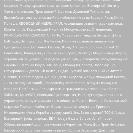
Колледж, Международное христианское движение, Всемирный Институт
Саентологических Предприятий, Церковь Духовной Технологии,
Европейская сеть организаций по наблюдению за выборами, Республика
Польша, СВОБОДНЫЙ ИДЕЛЬ-УРАЛ, Ассоциация развития журналистики,
IStories fonds, Королевский Институт Международных Отношений,
КРИМСЬКА ПРАВОЗАХИСНА ГРУПА, Фонд имени Генриха Бёлля, Stichting
Bellingcat, Bellingcat Ltd, The Insider, Институт правовой инициативы
Центральной и Восточной Европы, Фонд Открытой Эстонии, Calvert 22
Foundation, Канадский украинский конгресс, Институт Макдональда-Лорье,
Украинская национальная федерация Канады, Декабристы, Международный
научный центр им Вудро Вильсона, Свободная пресса, Возрождение,
Всеукраинский духовный центр , Риддл, Русский антивоенный комитет в
Швеции, Проект Медуза, Фонд Андрея Сахарова, Форум свободной России,
Лига Свободных Наций, Transparеncy International, Форум Свободных
Народов ПостРоссии, Солидарность с гражданским движением в России –
Solidarus, КрымSOS, Свободный университет, Институт государственного
управления, Форум гражданского общества Россия, Беллона, Союз жителей
островов Тисима и Хабомаи, Съезд народных депутатов, Гринпис
Интернешнл, Фонд борьбы с коррупцией Инк, Завет церквей TCCN, Агора,
Всемирный фонд природы, BDR Novaja Gazeta-Europe, Алтай проект,
Образовательный дом прав человека Чернигов, Фонд Дом Прав Человека,
Белорусский дом прав человека имени Бориса Звозскова, Дом прав