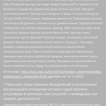
Шам, Исламский джихад, Аль-Каида, Имарат Кавказ, АБТО, Правый сектор,
Исламское государство, Джабха аль-Нусра ли-Ахль аш-Шам, Народное
ополчение имени К. Минина и Д. Пожарского, Аджр от Аллаха Субхану уа
Тагьаля SHAM, АУМ Синрике, Муджахеды джамаата Ат-Тавхида Валь-Джихад,
Чистопольский Джамаат, Рохнамо ба суи давлати исломи, Террористическое
сообщество Сеть, Катиба Таухид валь-Джихад, Хайят Тахрир аш-Шам, Ахлю
Сунна Валь Джамаа, National Socialism/White Power, Артподготовка,
Религиозная группа “Джамаат “Красный пахарь”, Колумбайн, Хатлонский
джамаат, Мусульманская религиозная группа п. Кушкуль г. Оренбург,
Крымско-татарский добровольческий батальон имени Номана
Челебиджихана, Азов, Партия исламского возрождения Таджикистана,
Народная самооборона, Дуббайский джамаат, московская ячейка, Батал-
Хаджи Белхороев, Маньяки Культ Убийц, Молодёжь Которая Улыбается,
Легион Свобода России, Айдар, Русский добровольческий корпус
Источник:
http://nac.gov.ru/terroristicheskie-i-ekstremistskie-
organizacii-i-materialy.html
данные на
16.11.2023
* Перечень общественных объединений и религиозных
организаций в отношении которых судом принято
вступившее в законную силу решение о ликвидации или
запрете деятельности:
Национал-большевистская партия, ВЕК РА, Рада земли Кубанской Духовно