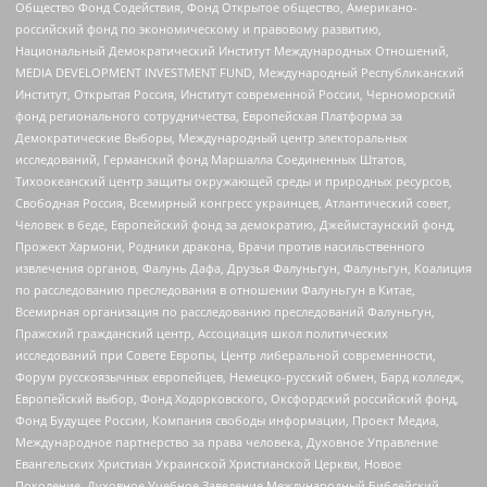
Общество Фонд Содействия, Фонд Открытое общество, Американо-
российский фонд по экономическому и правовому развитию,
Национальный Демократический Институт Международных Отношений,
MEDIA DEVELOPMENT INVESTMENT FUND, Международный Республиканский
Институт, Открытая Россия, Институт современной России, Черноморский
фонд регионального сотрудничества, Европейская Платформа за
Демократические Выборы, Международный центр электоральных
исследований, Германский фонд Маршалла Соединенных Штатов,
Тихоокеанский центр защиты окружающей среды и природных ресурсов,
Свободная Россия, Всемирный конгресс украинцев, Атлантический совет,
Человек в беде, Европейский фонд за демократию, Джеймстаунский фонд,
Прожект Хармони, Родники дракона, Врачи против насильственного
извлечения органов, Фалунь Дафа, Друзья Фалуньгун, Фалуньгун, Коалиция
по расследованию преследования в отношении Фалуньгун в Китае,
Всемирная организация по расследованию преследований Фалуньгун,
Пражский гражданский центр, Ассоциация школ политических
исследований при Совете Европы, Центр либеральной современности,
Форум русскоязычных европейцев, Немецко-русский обмен, Бард колледж,
Европейский выбор, Фонд Ходорковского, Оксфордский российский фонд,
Фонд Будущее России, Компания свободы информации, Проект Медиа,
Международное партнерство за права человека, Духовное Управление
Евангельских Христиан Украинской Христианской Церкви, Новое
Поколение, Духовное Учебное Заведение Международный Библейский