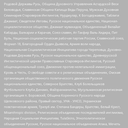
Родовой Державы Русь, Община Духовного Управления Асгардской Веси
Беловодья, Славянская Община Капища Веды Перуна, Мужская Духовная
Семинария Староверов-Инглингов, Нурджулар, К Богодержавию, Таблиги
Джамаат, Свидетели Иеговы, Русское национальное единство, Национал-
социалистическое общество, Джамаат мувахидов, Объединенный Вилайат
Кабарды, Балкарии и Карачая, Союз славян, Ат-Такфир Валь-Хиджра, Пит
Буль, Национал-социалистическая рабочая партия России, Славянский союз,
Формат-18, Благородный Орден Дьявола, Армия воли народа,
Национальная Социалистическая Инициатива города Череповца, Духовно-
Родовая Держава Русь, Русское национальное единство, Древнерусской
Инглистической церкви Православных Староверов-Инглингов, Русский
общенациональный союз, Движение против нелегальной иммиграции,
Кровь и Честь, О свободе совести и о религиозных объединениях, Омская
организация общественного политического движения Русское
национальное единство, Северное Братство, Клуб Болельщиков
Футбольного Клуба Динамо, Файзрахманисты, Мусульманская религиозная
организация п. Боровский, Община Коренного Русского народа
Щелковского района, Правый сектор, УНА - УНСО, Украинская
повстанческая армия, Тризуб им. Степана Бандеры, Братство, Белый Крест,
Misanthropic division, Религиозное объединение последователей инглиизма,
Народная Социальная Инициатива, TulaSkins, Этнополитическое
объединение Русские, Русское национальное объединение Атака, Мечеть