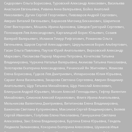
Сидорович Ольга Борисовна, Туровский Александр Алексеевич, Васильева
Анастасия Евгеньевна, Ривина Анна Валерьевна, Бойко Анатолий
Николаевич, Дугин Сергей Георгиевич, Пивоваров Андрей Сергеевич,
Аверин Виталий Евгеньевич, Барахоев Магомед Бекханович, Шарипков
Олег Викторович, Мошель Ирина Ароновна, Шведов Григорий Сергеевич,
Пономарев Лев Александрович, Каргалицкий Борис Юльевич, Созаев
Валерий Валерьевич, Исламов Тимур Рифгатович, Романова Ольга
Евгеньевна, Щаров Сергей Алексадрович, Цирульников Борис Альбертович,
Гасан Ольга Павловна, Паутов Юрий Анатольевич, Верховский Александр
Маркович, Пислакова-Паркер Марина Петровна, Кочеткова Татьяна
Владимировна, Чуркина Наталья Валерьевна, Акимова Татьяна Николаевна,
Золотарева Екатерина Александровна, Рачинский Ян Збигневич, Жемкова
Елена Борисовна, Гудков Лев Дмитриевич, Илларионова Юлия Юрьевна,
Саранг Анна Васильевна, Захарова Светлана Сергеевна, Аверин Владимир
Анатольевич, Щур Татьяна Михайловна, Щур Николай Алексеевич,
Блинушов Андрей Юрьевич, Мосин Алексей Геннадьевич, Гефтер Валентин
Михайлович, Симонов Алексей Кириллович, Флиге Ирина Анатольевна,
Мельникова Валентина Дмитриевна, Вититинова Елена Владимировна,
Баженова Светлана Куприяновна, Максимов Сергей Владимирович, Беляев
Сергей Иванович, Голубева Елена Николаевна, Ганнушкина Светлана
Алексеевна, Закс Елена Владимировна, Буртина Елена Юрьевна, Гендель
Людмила Залмановна, Кокорина Екатерина Алексеевна, Шуманов Илья