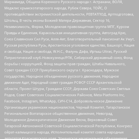
Мирмамеда, Община Коренного Русского народа г. Астрахани, ВОЛЯ,
Меджлис крымскотатарского народа, Рубеж Севера, ТОЙС, О
противодействии экстремистской деятельности, РЕВТАТПОД, Артподготовка,
Штольц, В честь иконы Божией Матери Державная, Сектор 16,
Независимость, Фирма, Молодежная правозащитная группа МПГ, Курсом
Правды и Единения, Каракольская инициативная группа, Автоград Крю,
Союз Славянских Сил Руси, Алля-Аят, Благотворительный пансионат Ак Умут,
Русская республика Русь, Арестантское уголовное единство, Башкорт, Нация
и свобода, Нация и свобода, W.H.С., Фалунь Дафа, Иртыш Ultras, Русский
Патриотический клуб-Новокузнецк/РПК, Сибирский державный союз, Фонд
борьбы с коррупцией, Фонд защиты прав граждан, Штабы Навального,
Совет граждан СССР Прикубанского округа г. Краснодара, Мужское
государство, Народное объединение русского движения, Народное
движение Адат, Народный совет граждан РСФСР СССР Архангельской
области, Проект Штурм, Граждане СССР, Держава Союз Советских Светлых
Родов, Совет Советских Социалистических Районов, Meta Platforms Inc,
Facebook, Instagram, WhatsApp, СИЧ-С14, Добровольческое Движение
Организации украинских националистов, Черный Комитет, Татарстанское
Региональное Всетатарское общественное движение, Невоград,
Молодежное Демократическое Движение Весна, Верховный Совет
Татарской Автономной Советской Социалистической Республики, Конгресс
ойрат-калмыцкого народа, Исполнительный комитет совета народных
депутатов Красноярского края, Этническое национальное объединение,