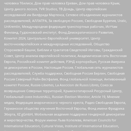
человека Тбилиси, Дом прав человека Ереван, Дом прав человека Крым,
Центр дикого лосося, TVR Studios, ТВ Дождь, Центр европейских
исследований им Вилфрида Мартенса, Сетевое объединение журналистов
расследователей, АЛЛАТРА, За свободную Россию, Свободная Бурятия, Uralic,
UnKremlin, Международная федерация транспортных рабочих, ИстЧам
Финланд, Гудзоновский институт, Фонд Демократического Развития,
Комитет-2024, Центрально-Европейский университет, Центр
восточноевропейских и международных исследований, Общество
Сторожевой башни, Библии и трактатов Свидетелей Иеговы, Гражданский
Совет, Центр анализа европейской политики, Академическая сеть Восточная
Европа, Российский комитет действия, РЭНД корпорейшн, Русская Америка
за демократию в России, Настоящая Россия, Глобальная сеть журналистов-
расследователей, Служба поддержки, Свободная Россия Берлин, Свободная
Россия Северный Рейн-Вестфалия, Фонд глобальной помощи, Антивоенный
комитет России, Russie-Libertes, La Asocicion de Rusos Libres, Союз за
возвращение Северных территорий, Крымскотатарский Ресурсный Центр,
Глобальный союз IndustriALL, Russian Election Monitor, Article 19, Мнение
медиа, Федерация анархического черного креста, Радио Свободная Европа,
Германское общество изучения Восточной Европы, Фонд имени Фридриха
Эберта, XZ gGmbH, Мобильная академия поддержки гендерной демократии
и миротворчества, Форум имени Льва Копелева, American Councils for
International Education, Cultural Vistas, Institute of International Education,