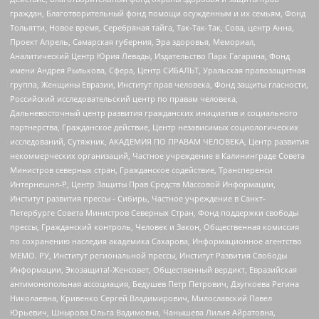
граждан, Благотворительный фонд помощи осужденным и их семьям, Фонд
Тольятти, Новое время, Серебряная тайга, Так-Так-Так, Сова, центр Анна,
Проект Апрель, Самарская губерния, Эра здоровья, Мемориал,
Аналитический Центр Юрия Левады, Издательство Парк Гагарина, Фонд
имени Андрея Рылькова, Сфера, Центр СИБАЛЬТ, Уральская правозащитная
группа, Женщины Евразии, Институт прав человека, Фонд защиты гласности,
Российский исследовательский центр по правам человека,
Дальневосточный центр развития гражданских инициатив и социального
партнерства, Гражданское действие, Центр независимых социологических
исследований, Сутяжник, АКАДЕМИЯ ПО ПРАВАМ ЧЕЛОВЕКА, Центр развития
некоммерческих организаций, Частное учреждение в Калининграде Совета
Министров северных стран, Гражданское содействие, Трансперенси
Интернешнл-Р, Центр Защиты Прав Средств Массовой Информации,
Институт развития прессы - Сибирь, Частное учреждение в Санкт-
Петербурге Совета Министров Северных Стран, Фонд поддержки свободы
прессы, Гражданский контроль, Человек и Закон, Общественная комиссия
по сохранению наследия академика Сахарова, Информационное агентство
МЕМО. РУ, Институт региональной прессы, Институт Развития Свободы
Информации, Экозащита!-Женсовет, Общественный вердикт, Евразийская
антимонопольная ассоциация, Бедушев Петр Петрович, Дзугкоева Регина
Николаевна, Кривенко Сергей Владимирович, Милославский Павел
Юрьевич, Шнырова Ольга Вадимовна, Чанышева Лилия Айратовна,