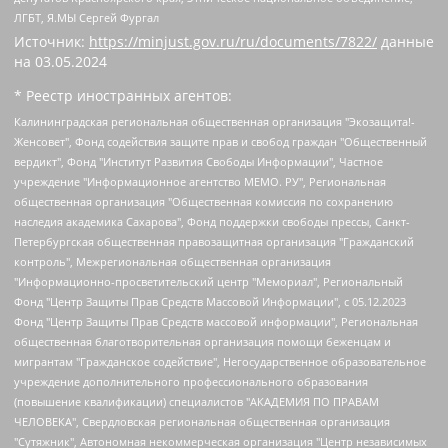
ЛГБТ, Я.МЫ Сергей Фургал
Источник:
https://minjust.gov.ru/ru/documents/7822/
данные
на
03.05.2024
* Реестр иностранных агентов:
Калининградская региональная общественная организация "Экозащита!-Женсовет", Фонд содействия защите прав и свобод граждан "Общественный вердикт", Фонд "Институт Развития Свободы Информации", Частное учреждение "Информационное агентство МЕМО. РУ", Региональная общественная организация "Общественная комиссия по сохранению наследия академика Сахарова", Фонд поддержки свободы прессы, Санкт-Петербургская общественная правозащитная организация "Гражданский контроль", Межрегиональная общественная организация "Информационно-просветительский центр "Мемориал", Региональный Фонд "Центр Защиты Прав Средств Массовой Информации", с 05.12.2023 Фонд "Центр Защиты Прав Средств массовой информации", Региональная общественная благотворительная организация помощи беженцам и мигрантам "Гражданское содействие", Негосударственное образовательное учреждение дополнительного профессионального образования (повышение квалификации) специалистов "АКАДЕМИЯ ПО ПРАВАМ ЧЕЛОВЕКА", Свердловская региональная общественная организация "Сутяжник", Автономная некоммерческая организация "Центр независимых социологических исследований", Союз общественных объединений "Российский исследовательский центр по правам человека", Региональное общественное учреждение научно-информационный центр "МЕМОРИАЛ", Некоммерческая организация "Фонд защиты гласности", Автономная некоммерческая организация "Институт прав человека", Городская общественная организация "Екатеринбургское общество "МЕМОРИАЛ", Городская общественная организация "Рязанское историко-просветительское и правозащитное общество "Мемориал" (Рязанский Мемориал), Челябинский региональный орган общественной самодеятельности – женское общественное объединение "Женщины Евразии", Челябинский региональный орган общественной самодеятельности "Уральская правозащитная группа", Фонд содействия защите здоровья и социальной справедливости имени Андрея Рылькова, Автономная Некоммерческая Организация "Аналитический Центр Юрия Левады", Автономная некоммерческая организация социальной поддержки населения "Проект Апрель", Региональная общественная организация помощи женщинам и детям, находящимся в кризисной ситуации "Информационно-методический центр "Анна", Фонд содействия развитию массовых коммуникаций и правовому просвещению "Так-так-Так", Фонд содействия устойчивому развитию "Серебряная тайга", Свердловский региональный общественный фонд социальных проектов "Новое время", "Idel.Реалии", Кавказ.Реалии, Крым.Реалии, Телеканал Настоящее Время, Татаро-башкирская служба Радио Свобода (Azatliq Radiosi), Радио Свободная Европа/Радио Свобода (PCE/PC), "Сибирь.Реалии", "Фактограф", Благотворительный фонд помощи осужденным и их семьям, Автономная некоммерческая организация "Институт глобализации и социальных движений", Фонд "В защиту прав заключенных", Частное учреждение "Центр поддержки и содействия развитию средств массовой информации", Пензенский региональный общественный благотворительный фонд "Гражданский союз", "Север.Реалии", Некоммерческая организация Фонд "Правовая инициатива", Общество с ограниченной ответственностью "Радио Свободная Европа/Радио Свобода", Чешское информационное агентство "MEDIUM-ORIENT", Красноярская региональная общественная организация "Мы против СПИДа", Камалягин Денис Николаевич, Маркелов Сергей Евгеньевич, Пономарев Лев Александрович, Савицкая Людмила Алексеевна, Автономная некоммерческая организация "Центр по работе с проблемой насилия "НАСИЛИЮ.НЕТ", Межрегиональный профессиональный союз работников здравоохранения "Альянс врачей", Юридическое лицо, зарегистрированное в Латвийской Республике, SIA "Medusa Project" (регистрационный номер 40103797863, дата регистрации 10.06.2014), Некоммерческая организация "Фонд по борьбе с коррупцией", Автономная некоммерческая организация "Институт права и публичной политики", Баданин Роман Сергеевич, Гликин Максим Александрович, Железнова Мария Михайловна, Лукьянова Юлия Сергеевна, Маетная Елизавета Витальевна, Маняхин Петр Борисович, Чуракова Ольга Владимировна, Ярош Юлия Петровна, Юридическое лицо "The Insider SIA", зарегистрированное в Риге, Латвийская Республика (дата регистрации 26.06.2015), являющееся администратором доменного имени интернет-издания "The Insider SIA", https://theins.ru, Постернак Алексей Евгеньевич, Рубин Михаил Аркадьевич, Анин Роман Александрович, Юридическое лицо Istories fonds, зарегистрированное в Латвийской Республике (регистрационный номер 50008295751, дата регистрации 24.02.2020), Великовский Дмитрий Александрович, Долинина Ирина Николаевна, Мароховская Алеся Алексеевна, Шлейнов Роман Юрьевич, Шмагун Олеся Валентиновна, Общество с ограниченной ответственностью "Альтаир 2021", Общество с ограниченной ответственностью "Вега 2021", Общество с ограниченной ответственностью "Главный редактор 2021", Общество с ограниченной ответственностью "Ромашки монолит", Важенков Артем Валерьевич, Ивановская областная общественная организация "Центр гендерных исследований", Гурман Юрий Альбертович, Медиапроект "ОВД-Инфо", Егоров Владимир Владимирович, Жилинский Владимир Александрович, Общество с ограниченной ответственностью "ЗП", Иванова София Юрьевна, Карезина Инна Павловна, Кильтау Екатерина Викторовна, Петров Алексей Викторович, Пискунов Сергей Евгеньевич, Смирнов Сергей Сергеевич, Тихонов Михаил Сергеевич, Общество с ограниченной ответственностью "ЖУРНАЛИСТ-ИНОСТРАННЫЙ АГЕНТ", Арапова Галина Юрьевна, Вольтская Татьяна Анатольевна, Американская компания "Mason G.E.S. Anonymous Foundation" (США), являющаяся владельцем интернет-издания https://mnews.world/, Компания "Stichting Bellingcat", зарегистрированная в Нидерландах (дата регистрации 11.07.2018), Захаров Андрей Вячеславович, Клепиковская Екатерина Дмитриевна, Общество с ограниченной ответственностью "МЕМО", Перл Роман Александрович, Симонов Евгений Алексеевич, Соловьева Елена Анатольевна, Сотников Даниил Владимирович, Сурначева Елизавета Дмитриевна, Автономная некоммерческая организация по защите прав человека и информированию населения "Якутия – Наше Мнение", Общество с ограниченной ответственностью "Москоу диджитал медиа", с 26.01.2023 Общество с ограниченной ответственностью "Чайка Белые сады", Ветошкина Валерия Валерьевна, Заговора Максим Александрович, Межрегиональное общественное движение "Российская ЛГБТ - сеть", Оленичев Максим Владимирович, Павлов Иван Юрьевич, Скворцова Елена Сергеевна, Общество с ограниченной ответственностью "Как бы инагент", Кочетков Игорь Викторович, Общество с ограниченной ответственностью "Честные выборы", Еланчик Олег Александрович, Общество с ограниченной ответственностью "Нобелевский призыв", Гималова Регина Эмилевна, Григорьев Андрей Валерьевич, Григорьева Алина Александровна, Ассоциация по содействию защите прав призывников, альтернативнослужащих и военнослужащих "Правозащитная группа "Гражданин.Армия.Право", Хисамова Регина Фаритовна, Автономная некоммерческая организация по реализации социально-правовых программ "Лилит", Дальневосточное общественное движение "Маяк", Санкт-Петербургская ЛГБТ-инициативная группа "Выход", Инициативная группа ЛГБТ+ "Реверс", Алексеев Андрей Викторович, Бекбулатова Таисия Львовна, Беляев Иван Михайлович, Владыкина Елена Сергеевна, Гельман Марат Александрович, Никульшина Вероника Юрьевна, Толоконникова Надежда Андреевна, Шендерович Виктор Анатольевич, Общество с ограниченной ответственностью "Данное сообщение", Общество с ограниченной ответственностью Издательский дом "Новая глава", Айнбиндер Александра Александровна, Московский комьюнити-центр для ЛГБТ+инициатив, Благотворительный фонд развития филантропии, Deutsche Welle (Германия, Kurt-Schumacher-Strasse 3, 53113 Bonn), Борзунова Мария Михайловна, Воробьев Виктор Викторович, Голубева Анна Львовна, Константинова Алла Михайловна, Малкова Ирина Владимировна, Мурадов Мурад Абдулгалимович, Осетинская Елизавета Николаевна, Понасенков Евгений Николаевич, Ганапольский Матвей Юрьевич, Киселев Евгений Алексеевич, Борухович Ирина Григорьевна, Дремин Иван Тимофеевич, Дубровский Дмитрий Викторович, Красноярская региональная общественная организация поддержки и развития альтернативных образовательных технологий и межкультурных коммуникаций "ИНТЕРРА", Маяковская Екатерина Алексеевна, Фейгин Марк Захарович, Филимонов Андрей Викторович, Дзугкоева Регина Николаевна, Доброхотов Роман Александрович, Дудь Юрий Александрович, Елкин Сергей Владимирович, Кругликов Кирилл Игоревич, Сабунаева Мария Леонидовна, Семенов Алексей Владимирович, Шаинян Карен Багратович, Шульман Екатерина Михайловна, Асафьев Артур Валерьевич, Вахштайн Виктор Семенович, Венедиктов Алексей Алексеевич, Лушникова Екатерина Евгеньевна, Волков Леонид Михайлович, Невзоров Александр Глебович, Пархоменко Сергей Борисович, Сироткин Ярослав Николаевич, Кара-Мурза Владимир Владимирович, Баранова Наталья Владимировна, Гозман Леонид Яковлевич, Кагарлицкий Борис Юльевич, Климарев Михаил Валерьевич, Милов Владимир Станиславович, Автономная некоммерческая организация Краснодарский центр современного искусства "Типография", Моргенштерн Алишер Тагирович, Соболь Любовь Эдуардовна, Общество с ограниченной ответственностью "ЛИЗА НОРМ", Каспаров Гарри Кимович, Ходорковский Михаил Борисович, Общество с ограниченной ответственностью "Апрельские тезисы", Данилович Ирина Брониславовна, Кашин Олег Владимирович, Петров Николай Владимирович, Пивоваров Алексей Владимирович, Соколов Михаил Владимирович, Цветкова Юлия Владимировна, Чичваркин Евгений Александрович, Комитет против пыток/Команда против пыток, Общество с ограниченной ответственностью "Первый научный", Общество с ограниченной ответственностью "Вертолет и ко", Белоцерковская Вероника Борисовна, Кац Максим Евгеньевич, Лазарева Татьяна Юрьевна, Шаведдинов Руслан Табризович, Яшин Илья Валерьевич, Общество с ограниченной ответственностью "Иноагент ААВ", Алешковский Дмитрий Петрович, Альбац Евгения Марковна, Быков Дмитрий Львович, Галямина Юлия Евгеньевна, Лойко Сергей Леонидович, Мартынов Кирилл Константинович, Медведев Сергей Александрович, Крашенинников Федор Геннадиевич, Гордеева Катерина Вл