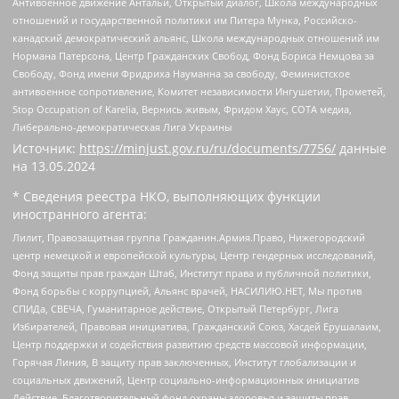
Антивоенное движение Антальи, Открытый диалог, Школа международных
отношений и государственной политики им Питера Мунка, Российско-
канадский демократический альянс, Школа международных отношений им
Нормана Патерсона, Центр Гражданских Свобод, Фонд Бориса Немцова за
Свободу, Фонд имени Фридриха Науманна за свободу, Феминистское
антивоенное сопротивление, Комитет независимости Ингушетии, Прометей,
Stop Occupation of Karelia, Вернись живым, Фридом Хаус, СОТА медиа,
Либерально-демократическая Лига Украины
Источник:
https://minjust.gov.ru/ru/documents/7756/
данные
на
13.05.2024
* Сведения реестра НКО, выполняющих функции
иностранного агента:
Лилит, Правозащитная группа Гражданин.Армия.Право, Нижегородский
центр немецкой и европейской культуры, Центр гендерных исследований,
Фонд защиты прав граждан Штаб, Институт права и публичной политики,
Фонд борьбы с коррупцией, Альянс врачей, НАСИЛИЮ.НЕТ, Мы против
СПИДа, СВЕЧА, Гуманитарное действие, Открытый Петербург, Лига
Избирателей, Правовая инициатива, Гражданский Союз, Хасдей Ерушалаим,
Центр поддержки и содействия развитию средств массовой информации,
Горячая Линия, В защиту прав заключенных, Институт глобализации и
социальных движений, Центр социально-информационных инициатив
Действие, Благотворительный фонд охраны здоровья и защиты прав