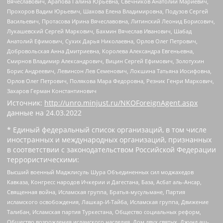
Вячеславович, Арапова Галина Юрьевна, Свечников Анатолий Мариевич,
Прохоров Вадим Юрьевич, Шахова Елена Владимировна, Подузов Сергей
Васильевич, Протасова Ирина Вячеславовна, Литинский Леонид Борисович,
Лукашевский Сергей Маркович, Бахмин Вячеслав Иванович, Шабад
Анатолий Ефимович, Сухих Дарья Николаевна, Орлов Олег Петрович,
Добровольская Анна Дмитриевна, Королева Александра Евгеньевна,
Смирнов Владимир Александрович, Вицин Сергей Ефимович, Золотухин
Борис Андреевич, Левинсон Лев Семенович, Локшина Татьяна Иосифовна,
Орлов Олег Петрович, Полякова Мара Федоровна, Резник Генри Маркович,
Захаров Герман Константинович
Источник:
http://unro.minjust.ru/NKOForeignAgent.aspx
данные на
24.03.2022
* Единый федеральный список организаций, в том числе
иностранных и международных организаций, признанных
в соответствии с законодательством Российской Федерации
террористическими:
Высший военный Маджлисуль Шура Объединенных сил моджахедов
Кавказа, Конгресс народов Ичкерии и Дагестана, База, Асбат аль-Ансар,
Священная война, Исламская группа, Братья-мусульмане, Партия
исламского освобождения, Лашкар-И-Тайба, Исламская группа, Движение
Талибан, Исламская партия Туркестана, Общество социальных реформ,
Общество возрождения исламского наследия, Дом двух святых, Джунд аш-