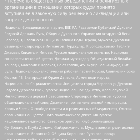
* Перечень общественных объединений и религиозных
организаций в отношении которых судом принято
вступившее в законную силу решение о ликвидации или
запрете деятельности:
Национал-большевистская партия, ВЕК РА, Рада земли Кубанской Духовно
Родовой Державы Русь, Община Духовного Управления Асгардской Веси
Беловодья, Славянская Община Капища Веды Перуна, Мужская Духовная
Семинария Староверов-Инглингов, Нурджулар, К Богодержавию, Таблиги
Джамаат, Свидетели Иеговы, Русское национальное единство, Национал-
социалистическое общество, Джамаат мувахидов, Объединенный Вилайат
Кабарды, Балкарии и Карачая, Союз славян, Ат-Такфир Валь-Хиджра, Пит
Буль, Национал-социалистическая рабочая партия России, Славянский союз,
Формат-18, Благородный Орден Дьявола, Армия воли народа,
Национальная Социалистическая Инициатива города Череповца, Духовно-
Родовая Держава Русь, Русское национальное единство, Древнерусской
Инглистической церкви Православных Староверов-Инглингов, Русский
общенациональный союз, Движение против нелегальной иммиграции,
Кровь и Честь, О свободе совести и о религиозных объединениях, Омская
организация общественного политического движения Русское
национальное единство, Северное Братство, Клуб Болельщиков
Футбольного Клуба Динамо, Файзрахманисты, Мусульманская религиозная
организация п. Боровский, Община Коренного Русского народа
Щелковского района, Правый сектор, УНА - УНСО, Украинская