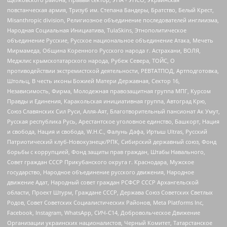
повстанческая армия, Тризуб им. Степана Бандеры, Братство, Белый Крест,
Misanthropic division, Религиозное объединение последователей инглиизма,
Народная Социальная Инициатива, TulaSkins, Этнополитическое
объединение Русские, Русское национальное объединение Атака, Мечеть
Мирмамеда, Община Коренного Русского народа г. Астрахани, ВОЛЯ,
Меджлис крымскотатарского народа, Рубеж Севера, ТОЙС, О
противодействии экстремистской деятельности, РЕВТАТПОД, Артподготовка,
Штольц, В честь иконы Божией Матери Державная, Сектор 16,
Независимость, Фирма, Молодежная правозащитная группа МПГ, Курсом
Правды и Единения, Каракольская инициативная группа, Автоград Крю,
Союз Славянских Сил Руси, Алля-Аят, Благотворительный пансионат Ак Умут,
Русская республика Русь, Арестантское уголовное единство, Башкорт, Нация
и свобода, Нация и свобода, W.H.С., Фалунь Дафа, Иртыш Ultras, Русский
Патриотический клуб-Новокузнецк/РПК, Сибирский державный союз, Фонд
борьбы с коррупцией, Фонд защиты прав граждан, Штабы Навального,
Совет граждан СССР Прикубанского округа г. Краснодара, Мужское
государство, Народное объединение русского движения, Народное
движение Адат, Народный совет граждан РСФСР СССР Архангельской
области, Проект Штурм, Граждане СССР, Держава Союз Советских Светлых
Родов, Совет Советских Социалистических Районов, Meta Platforms Inc,
Facebook, Instagram, WhatsApp, СИЧ-С14, Добровольческое Движение
Организации украинских националистов, Черный Комитет, Татарстанское