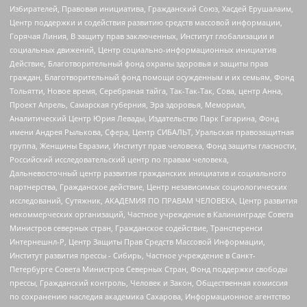
Избирателей, Правовая инициатива, Гражданский Союз, Хасдей Ерушалаим,
Центр поддержки и содействия развитию средств массовой информации,
Горячая Линия, В защиту прав заключенных, Институт глобализации и
социальных движений, Центр социально-информационных инициатив
Действие, Благотворительный фонд охраны здоровья и защиты прав
граждан, Благотворительный фонд помощи осужденным и их семьям, Фонд
Тольятти, Новое время, Серебряная тайга, Так-Так-Так, Сова, центр Анна,
Проект Апрель, Самарская губерния, Эра здоровья, Мемориал,
Аналитический Центр Юрия Левады, Издательство Парк Гагарина, Фонд
имени Андрея Рылькова, Сфера, Центр СИБАЛЬТ, Уральская правозащитная
группа, Женщины Евразии, Институт прав человека, Фонд защиты гласности,
Российский исследовательский центр по правам человека,
Дальневосточный центр развития гражданских инициатив и социального
партнерства, Гражданское действие, Центр независимых социологических
исследований, Сутяжник, АКАДЕМИЯ ПО ПРАВАМ ЧЕЛОВЕКА, Центр развития
некоммерческих организаций, Частное учреждение в Калининграде Совета
Министров северных стран, Гражданское содействие, Трансперенси
Интернешнл-Р, Центр Защиты Прав Средств Массовой Информации,
Институт развития прессы - Сибирь, Частное учреждение в Санкт-
Петербурге Совета Министров Северных Стран, Фонд поддержки свободы
прессы, Гражданский контроль, Человек и Закон, Общественная комиссия
по сохранению наследия академика Сахарова, Информационное агентство