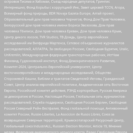
островов Тисима и Хабомаи, Съезд народных депутатов, Гринпис
Интернешнл, Фонд борьбы с коррупцией Инк, Завет церквей TCCN, Агора,
Всемирный фонд природы, BDR Novaja Gazeta-Europe, Алтай проект,
Образовательный дом прав человека Чернигов, Фонд Дом Прав Человека,
Белорусский дом прав человека имени Бориса Звозскова, Дом прав
человека Тбилиси, Дом прав человека Ереван, Дом прав человека Крым,
Центр дикого лосося, TVR Studios, ТВ Дождь, Центр европейских
исследований им Вилфрида Мартенса, Сетевое объединение журналистов
расследователей, АЛЛАТРА, За свободную Россию, Свободная Бурятия, Uralic,
UnKremlin, Международная федерация транспортных рабочих, ИстЧам
Финланд, Гудзоновский институт, Фонд Демократического Развития,
Комитет-2024, Центрально-Европейский университет, Центр
восточноевропейских и международных исследований, Общество
Сторожевой башни, Библии и трактатов Свидетелей Иеговы, Гражданский
Совет, Центр анализа европейской политики, Академическая сеть Восточная
Европа, Российский комитет действия, РЭНД корпорейшн, Русская Америка
за демократию в России, Настоящая Россия, Глобальная сеть журналистов-
расследователей, Служба поддержки, Свободная Россия Берлин, Свободная
Россия Северный Рейн-Вестфалия, Фонд глобальной помощи, Антивоенный
комитет России, Russie-Libertes, La Asocicion de Rusos Libres, Союз за
возвращение Северных территорий, Крымскотатарский Ресурсный Центр,
Глобальный союз IndustriALL, Russian Election Monitor, Article 19, Мнение
медиа, Федерация анархического черного креста, Радио Свободная Европа,