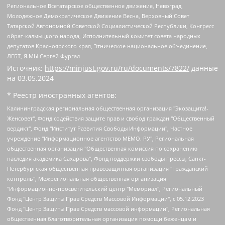
Региональное Всетатарское общественное движение, Невоград,
Молодежное Демократическое Движение Весна, Верховный Совет
Татарской Автономной Советской Социалистической Республики, Конгресс
ойрат-калмыцкого народа, Исполнительный комитет совета народных
депутатов Красноярского края, Этническое национальное объединение,
ЛГБТ, Я.МЫ Сергей Фургал
Источник:
https://minjust.gov.ru/ru/documents/7822/
данные
на
03.05.2024
* Реестр иностранных агентов:
Калининградская региональная общественная организация "Экозащита!-Женсовет", Фонд содействия защите прав и свобод граждан "Общественный вердикт", Фонд "Институт Развития Свободы Информации", Частное учреждение "Информационное агентство МЕМО. РУ", Региональная общественная организация "Общественная комиссия по сохранению наследия академика Сахарова", Фонд поддержки свободы прессы, Санкт-Петербургская общественная правозащитная организация "Гражданский контроль", Межрегиональная общественная организация "Информационно-просветительский центр "Мемориал", Региональный Фонд "Центр Защиты Прав Средств Массовой Информации", с 05.12.2023 Фонд "Центр Защиты Прав Средств массовой информации", Региональная общественная благотворительная организация помощи беженцам и мигрантам "Гражданское содействие", Негосударственное образовательное учреждение дополнительного профессионального образования (повышение квалификации) специалистов "АКАДЕМИЯ ПО ПРАВАМ ЧЕЛОВЕКА", Свердловская региональная общественная организация "Сутяжник", Автономная некоммерческая организация "Центр независимых социологических исследований", Союз общественных объединений "Российский исследовательский центр по правам человека", Региональное общественное учреждение научно-информационный центр "МЕМОРИАЛ", Некоммерческая организация "Фонд защиты гласности", Автономная некоммерческая организация "Институт прав человека", Городская общественная организация "Екатеринбургское общество "МЕМОРИАЛ", Городская общественная организация "Рязанское историко-просветительское и правозащитное общество "Мемориал" (Рязанский Мемориал), Челябинский региональный орган общественной самодеятельности – женское общественное объединение "Женщины Евразии", Челябинский региональный орган общественной самодеятельности "Уральская правозащитная группа", Фонд содействия защите здоровья и социальной справедливости имени Андрея Рылькова, Автономная Некоммерческая Организация "Аналитический Центр Юрия Левады", Автономная некоммерческая организация социальной поддержки населения "Проект Апрель", Региональная общественная организация помощи женщинам и детям, находящимся в кризисной ситуации "Информационно-методический центр "Анна", Фонд содействия развитию массовых коммуникаций и правовому просвещению "Так-так-Так", Фонд содействия устойчивому развитию "Серебряная тайга", Свердловский региональный общественный фонд социальных проектов "Новое время", "Idel.Реалии", Кавказ.Реалии, Крым.Реалии, Телеканал Настоящее Время, Татаро-башкирская служба Радио Свобода (Azatliq Radiosi), Радио Свободная Европа/Радио Свобода (PCE/PC), "Сибирь.Реалии", "Фактограф", Благотворительный фонд помощи осужденным и их семьям, Автономная некоммерческая организация "Институт глобализации и социальных движений", Фонд "В защиту прав заключенных", Частное учреждение "Центр поддержки и содействия развитию средств массовой информации", Пензенский региональный общественный благотворительный фонд "Гражданский союз", "Север.Реалии", Некоммерческая организация Фонд "Правовая инициатива", Общество с ограниченной ответственностью "Радио Свободная Европа/Радио Свобода", Чешское информационное агентство "MEDIUM-ORIENT", Красноярская региональная общественная организация "Мы против СПИДа", Камалягин Денис Николаевич, Маркелов Сергей Евгеньевич, Пономарев Лев Александрович, Савицкая Людмила Алексеевна, Автономная некоммерческая организация "Центр по работе с проблемой насилия "НАСИЛИЮ.НЕТ", Межрегиональный профессиональный союз работников здравоохранения "Альянс врачей", Юридическое лицо, зарегистрированное в Латвийской Республике, SIA "Medusa Project" (регистрационный номер 40103797863, дата регистрации 10.06.2014), Некоммерческая организация "Фонд по борьбе с коррупцией", Автономная некоммерческая организация "Институт права и публичной политики", Баданин Роман Сергеевич, Гликин Максим Александрович, Железнова Мария Михайловна, Лукьянова Юлия Сергеевна, Маетная Елизавета Витальевна, Маняхин Петр Борисович, Чуракова Ольга Владимировна, Ярош Юлия Петровна, Юридическое лицо "The Insider SIA", зарегистрированное в Риге, Латвийская Республика (дата регистрации 26.06.2015), являющееся администратором доменного имени интернет-издания "The Insider SIA", https://theins.ru, Постернак Алексей Евгеньевич, Рубин Михаил Аркадьевич, Анин Роман Александрович, Юридическое лицо Istories fonds, зарегистрированное в Латвийской Республике (регистрационный номер 50008295751, дата регистрации 24.02.2020), Великовский Дмитрий Александрович, Долинина Ирина Николаевна, Мароховская Алеся Алексеевна, Шлейнов Роман Юрьевич, Шмагун Олеся Валентиновна, Общество с ограниченной ответственностью "Альтаир 2021", Общество с ограниченной ответственностью "Вега 2021", Общество с ограниченной ответственностью "Главный редактор 2021", Общество с ограниченной ответственностью "Ромашки монолит", Важенков Артем Валерьевич, Ивановская областная общественная организация "Центр гендерных исследований", Гурман Юрий Альбертович, Медиапроект "ОВД-Инфо", Егоров Владимир Владимирович, Жилинский Владимир Александрович, Общество с ограниченной ответственностью "ЗП", Иванова София Юрьевна, Карезина Инна Павловна, Кильтау Екатерина Викторовна, Петров Алексей Викторович, Пискунов Сергей Евгеньевич, Смирнов Сергей Сергеевич, Тихонов Михаил Сергеевич, Общество с ограниченной ответственностью "ЖУРНАЛИСТ-ИНОСТРАННЫЙ АГЕНТ", Арапова Галина Юрьевна, Вольтская Татьяна Анатольевна, Американская компания "Mason G.E.S. Anonymous Foundation" (США), являющаяся владельцем интернет-издания https://mnews.world/, Компания "Stichting Bellingcat", зарегистрированная в Нидерландах (дата регистрации 11.07.2018), Захаров Андрей Вячеславович, Клепиковская Екатерина Дмитриевна, Общество с ограниченной ответственностью "МЕМО", Перл Роман Александрович, Симонов Евгений Алексеевич, Соловьева Елена Анатольевна, Сотников Даниил Владимирович, Сурначева Елизавета Дмитриевна, Автономная некоммерческая организация по защите прав человека и информированию населения "Якутия – Наше Мнение", Общество с ограниченной ответственностью "Москоу диджитал медиа", с 26.01.2023 Общество с ограниченной ответственностью "Чайка Белые сады", Ветошкина Валерия Валерьевна, Заговора Максим Александрович, Межрегиональное общественное движение "Российская ЛГБТ - сеть", Оленичев Максим Владимирович, Павлов Иван Юрьевич, Скворцова Елена Сергеевна, Общество с ограниченной ответственностью "Как бы инагент", Кочетков Игорь Викторович, Общество с ограниченной ответственностью "Честные выборы", Еланчик Олег Александрович, Общество с ограниченной ответственностью "Нобелевский призыв", Гималова Регина Эмилевна, Григорьев Андрей Валерьевич, Григорьева Алина Александровна, Ассоциация по содействию защите прав призывников, альтернативнослужащих и военнослужащих "Правозащитная группа "Гражданин.Армия.Право", Хисамова Регина Фаритовна, Автономная некоммерческая организация по реализации социально-правовых программ "Лилит", Дальневосточное общественное движение "Маяк", Санкт-Петербургская ЛГБТ-инициативная группа "Выход", Инициативная группа ЛГБТ+ "Реверс", Алексеев Андрей Викторович, Бекбулатова Таисия Львовна, Беляев Иван Михайлович, Владыкина Елена Сергеевна, Гельман Марат Александрович, Никульшина Вероника Юрьевна, Толоконникова Надежда Андреевна, Шендерович Виктор Анатольевич, Общество с ограниченной ответственностью "Данное сообщение", Общество с ограниченной ответственностью Издательский дом "Новая глава", Айнбиндер Александра Александровна, Московский комьюнити-центр для ЛГБТ+инициатив, Благотворительный фонд развития филантропии, Deutsche Welle (Германия, Kurt-Schumacher-Strasse 3, 53113 Bonn), Борзунова Мария Михайловна, Воробьев Виктор Викторович, Голубева Анна Львовна, Константинова Алла Михайловна, Малкова Ирина Владимировна, Мурадов Мурад Абдулгалимович, Осетинская Елизавета Николаевна, Понасенков Евгений Николаевич, Ганапольский Матвей Юрьевич, Киселев Евгений Алексеевич, Борухович Ирина Григорьевна, Дремин Иван Тимофеевич, Дубровский Дмитрий Викторович, Красноярская региональная общественная организация поддержки и развития альтернативных образовательных технологий и межкультурных коммуникаций "ИНТЕРРА", Маяковская Екатерина Алексеевна, Фейгин Марк Захарович, Филимонов Андрей Викторович, Дзугкоева Регина Николаевна, Доброхотов Роман Александрович, Дудь Юрий Александрович, Елкин Сергей Владимирович, Кругликов Кирилл Игоревич, Сабунаева Мария Леонидовна, Семенов Алексей Владимирович, Шаинян Карен Багратович, Шульман Екатерина Михайловна, Асафьев Артур Валерьевич, Вахштайн Виктор Семенович, Венедиктов Алексей Алексеевич, Лушникова Екатерина Евгеньевна, Волков Леонид Михайлович, Невзоров Александр Глебович, Пархоменко Сергей Борисович, Сироткин Ярослав Николаевич, Кара-Мурза Владимир Владимирович, Баранова Наталья Владимировна, Гозман Леонид Яковлевич, Кагарлицкий Борис Юльевич, Климарев Михаил Валерьевич, Милов Владимир Станиславович, Автономная некоммерческая организация Краснодарский центр современного искусства "Типография", Моргенштерн Алишер Тагирович, Соболь Любовь Эдуардовна, Общество с ограниченной ответственностью "ЛИЗА НОРМ", Каспаров Гарри Кимович, Ходорковский Михаил Борисович, Общество с ограниченной ответственностью "Апрельские тезисы", Данилович Ирина Брониславовна, Кашин Олег Владимирович, Петров Николай Владимирович, Пивоваров Алексей Владимирович, Соколов Михаил Владимирович, Цветкова Юлия Владимировна, Чичваркин Евгений Александрович, Комитет против пыток/Команда против пыток, Общество с ограниченной ответственностью "Первый научный", Общество с ограниченной ответственностью "Вертолет и ко", Белоцерковская Вероника Борисовна, Кац Максим Евгеньевич, Лазарева Татьяна Юрьевна, Шаведдинов Руслан Табризович, Яшин Илья Валерьевич, Общество с ограниченной ответственностью "Иноагент ААВ", Алешковский Дмитрий Петрович, Альбац Евгения Марковна, Быков Дмитрий Львович, Галямина Юлия Евгеньевна, Лойко Сергей Леонидович, Мартынов Кирилл Константинович, Медведев Сергей Александрович, Крашенинников Федор Геннадиевич, Гордеева Катерина Вл