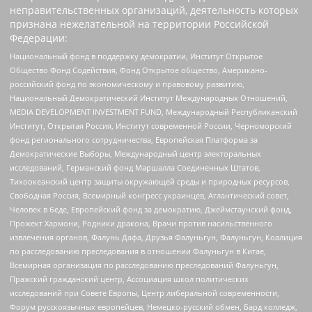
неправительственных организаций, деятельность которых
признана нежелательной на территории Российской
Федерации:
Национальный фонд в поддержку демократии, Институт Открытое
Общество Фонд Содействия, Фонд Открытое общество, Американо-
российский фонд по экономическому и правовому развитию,
Национальный Демократический Институт Международных Отношений,
MEDIA DEVELOPMENT INVESTMENT FUND, Международный Республиканский
Институт, Открытая Россия, Институт современной России, Черноморский
фонд регионального сотрудничества, Европейская Платформа за
Демократические Выборы, Международный центр электоральных
исследований, Германский фонд Маршалла Соединенных Штатов,
Тихоокеанский центр защиты окружающей среды и природных ресурсов,
Свободная Россия, Всемирный конгресс украинцев, Атлантический совет,
Человек в беде, Европейский фонд за демократию, Джеймстаунский фонд,
Прожект Хармони, Родники дракона, Врачи против насильственного
извлечения органов, Фалунь Дафа, Друзья Фалуньгун, Фалуньгун, Коалиция
по расследованию преследования в отношении Фалуньгун в Китае,
Всемирная организация по расследованию преследований Фалуньгун,
Пражский гражданский центр, Ассоциация школ политических
исследований при Совете Европы, Центр либеральной современности,
Форум русскоязычных европейцев, Немецко-русский обмен, Бард колледж,