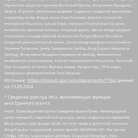
Германское общество изучения Восточной Европы, Фонд имени Фридриха
Эберта, XZ gGmbH, Мобильная академия поддержки гендерной демократии
и миротворчества, Форум имени Льва Копелева, American Councils for
International Education, Cultural Vistas, Institute of International Education,
Антивоенное движение Антальи, Открытый диалог, Школа международных
отношений и государственной политики им Питера Мунка, Российско-
канадский демократический альянс, Школа международных отношений им
Нормана Патерсона, Центр Гражданских Свобод, Фонд Бориса Немцова за
Свободу, Фонд имени Фридриха Науманна за свободу, Феминистское
антивоенное сопротивление, Комитет независимости Ингушетии, Прометей,
Stop Occupation of Karelia, Вернись живым, Фридом Хаус, СОТА медиа,
Либерально-демократическая Лига Украины
Источник:
https://minjust.gov.ru/ru/documents/7756/
данные
на
13.05.2024
* Сведения реестра НКО, выполняющих функции
иностранного агента:
Лилит, Правозащитная группа Гражданин.Армия.Право, Нижегородский
центр немецкой и европейской культуры, Центр гендерных исследований,
Фонд защиты прав граждан Штаб, Институт права и публичной политики,
Фонд борьбы с коррупцией, Альянс врачей, НАСИЛИЮ.НЕТ, Мы против
СПИДа, СВЕЧА, Гуманитарное действие, Открытый Петербург, Лига