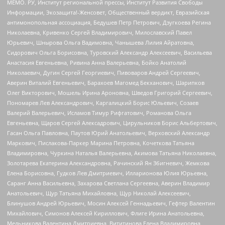
МЕМО. РУ, Институт региональной прессы, Институт Развития Свободы
Информации, Экозащита!-Женсовет, Общественный вердикт, Евразийская
антимонопольная ассоциация, Бедушев Петр Петрович, Дзугкоева Регина
Николаевна, Кривенко Сергей Владимирович, Милославский Павел
Юрьевич, Шнырова Ольга Вадимовна, Чанышева Лилия Айратовна,
Сидорович Ольга Борисовна, Туровский Александр Алексеевич, Васильева
Анастасия Евгеньевна, Ривина Анна Валерьевна, Бойко Анатолий
Николаевич, Дугин Сергей Георгиевич, Пивоваров Андрей Сергеевич,
Аверин Виталий Евгеньевич, Барахоев Магомед Бекханович, Шарипков
Олег Викторович, Мошель Ирина Ароновна, Шведов Григорий Сергеевич,
Пономарев Лев Александрович, Каргалицкий Борис Юльевич, Созаев
Валерий Валерьевич, Исламов Тимур Рифгатович, Романова Ольга
Евгеньевна, Щаров Сергей Алексадрович, Цирульников Борис Альбертович,
Гасан Ольга Павловна, Паутов Юрий Анатольевич, Верховский Александр
Маркович, Пислакова-Паркер Марина Петровна, Кочеткова Татьяна
Владимировна, Чуркина Наталья Валерьевна, Акимова Татьяна Николаевна,
Золотарева Екатерина Александровна, Рачинский Ян Збигневич, Жемкова
Елена Борисовна, Гудков Лев Дмитриевич, Илларионова Юлия Юрьевна,
Саранг Анна Васильевна, Захарова Светлана Сергеевна, Аверин Владимир
Анатольевич, Щур Татьяна Михайловна, Щур Николай Алексеевич,
Блинушов Андрей Юрьевич, Мосин Алексей Геннадьевич, Гефтер Валентин
Михайлович, Симонов Алексей Кириллович, Флиге Ирина Анатольевна,
Мельникова Валентина Дмитриевна, Вититинова Елена Владимировна,