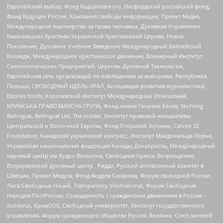
Европейский выбор, Фонд Ходорковского, Оксфордский российский фонд,
Фонд Будущее России, Компания свободы информации, Проект Медиа,
Международное партнерство за права человека, Духовное Управление
Евангельских Христиан Украинской Христианской Церкви, Новое
Поколение, Духовное Учебное Заведение Международный Библейский
Колледж, Международное христианское движение, Всемирный Институт
Саентологических Предприятий, Церковь Духовной Технологии,
Европейская сеть организаций по наблюдению за выборами, Республика
Польша, СВОБОДНЫЙ ИДЕЛЬ-УРАЛ, Ассоциация развития журналистики,
IStories fonds, Королевский Институт Международных Отношений,
КРИМСЬКА ПРАВОЗАХИСНА ГРУПА, Фонд имени Генриха Бёлля, Stichting
Bellingcat, Bellingcat Ltd, The Insider, Институт правовой инициативы
Центральной и Восточной Европы, Фонд Открытой Эстонии, Calvert 22
Foundation, Канадский украинский конгресс, Институт Макдональда-Лорье,
Украинская национальная федерация Канады, Декабристы, Международный
научный центр им Вудро Вильсона, Свободная пресса, Возрождение,
Всеукраинский духовный центр , Риддл, Русский антивоенный комитет в
Швеции, Проект Медуза, Фонд Андрея Сахарова, Форум свободной России,
Лига Свободных Наций, Transparеncy International, Форум Свободных
Народов ПостРоссии, Солидарность с гражданским движением в России –
Solidarus, КрымSOS, Свободный университет, Институт государственного
управления, Форум гражданского общества Россия, Беллона, Союз жителей