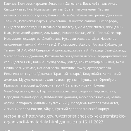
Кавказа, Конгресс народов Ичкерии и Дагестана, База, Асбат аль-Ансар,
Священная война, Исламская группа, Братья-мусульмане, Партия
исламского освобождения, Лашкар-И-Тайба, Исламская группа, Движение
Талибан, Исламская партия Туркестана, Общество социальных реформ,
Общество возрождения исламского наследия, Дом двух святых, Джунд аш-
Шам, Исламский джихад, Аль-Каида, Имарат Кавказ, АБТО, Правый сектор,
Исламское государство, Джабха аль-Нусра ли-Ахль аш-Шам, Народное
ополчение имени К. Минина и Д. Пожарского, Аджр от Аллаха Субхану уа
Тагьаля SHAM, АУМ Синрике, Муджахеды джамаата Ат-Тавхида Валь-Джихад,
Чистопольский Джамаат, Рохнамо ба суи давлати исломи, Террористическое
сообщество Сеть, Катиба Таухид валь-Джихад, Хайят Тахрир аш-Шам, Ахлю
Сунна Валь Джамаа, National Socialism/White Power, Артподготовка,
Религиозная группа “Джамаат “Красный пахарь”, Колумбайн, Хатлонский
джамаат, Мусульманская религиозная группа п. Кушкуль г. Оренбург,
Крымско-татарский добровольческий батальон имени Номана
Челебиджихана, Азов, Партия исламского возрождения Таджикистана,
Народная самооборона, Дуббайский джамаат, московская ячейка, Батал-
Хаджи Белхороев, Маньяки Культ Убийц, Молодёжь Которая Улыбается,
Легион Свобода России, Айдар, Русский добровольческий корпус
Источник:
http://nac.gov.ru/terroristicheskie-i-ekstremistskie-
organizacii-i-materialy.html
данные на
16.11.2023