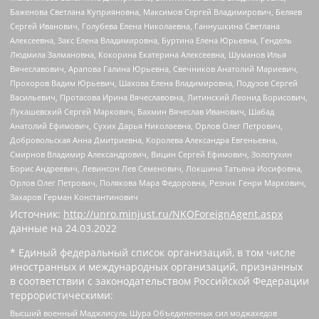
Баженова Светлана Куприяновна, Максимов Сергей Владимирович, Беляев
Сергей Иванович, Голубева Елена Николаевна, Ганнушкина Светлана
Алексеевна, Закс Елена Владимировна, Буртина Елена Юрьевна, Гендель
Людмила Залмановна, Кокорина Екатерина Алексеевна, Шуманов Илья
Вячеславович, Арапова Галина Юрьевна, Свечников Анатолий Мариевич,
Прохоров Вадим Юрьевич, Шахова Елена Владимировна, Подузов Сергей
Васильевич, Протасова Ирина Вячеславовна, Литинский Леонид Борисович,
Лукашевский Сергей Маркович, Бахмин Вячеслав Иванович, Шабад
Анатолий Ефимович, Сухих Дарья Николаевна, Орлов Олег Петрович,
Добровольская Анна Дмитриевна, Королева Александра Евгеньевна,
Смирнов Владимир Александрович, Вицин Сергей Ефимович, Золотухин
Борис Андреевич, Левинсон Лев Семенович, Локшина Татьяна Иосифовна,
Орлов Олег Петрович, Полякова Мара Федоровна, Резник Генри Маркович,
Захаров Герман Константинович
Источник:
http://unro.minjust.ru/NKOForeignAgent.aspx
данные на
24.03.2022
* Единый федеральный список организаций, в том числе
иностранных и международных организаций, признанных
в соответствии с законодательством Российской Федерации
террористическими:
Высший военный Маджлисуль Шура Объединенных сил моджахедов