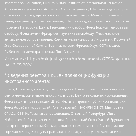
International Education, Cultural Vistas, Institute of International Education,
Антивоенное движение Антальи, Открытый диалог, Школа международных
отношений и государственной политики им Питера Мунка, Российско-
канадский демократический альянс, Школа международных отношений им
Нормана Патерсона, Центр Гражданских Свобод, Фонд Бориса Немцова за
Свободу, Фонд имени Фридриха Науманна за свободу, Феминистское
антивоенное сопротивление, Комитет независимости Ингушетии, Прометей,
Stop Occupation of Karelia, Вернись живым, Фридом Хаус, СОТА медиа,
Либерально-демократическая Лига Украины
Источник:
https://minjust.gov.ru/ru/documents/7756/
данные
на
13.05.2024
* Сведения реестра НКО, выполняющих функции
иностранного агента:
Лилит, Правозащитная группа Гражданин.Армия.Право, Нижегородский
центр немецкой и европейской культуры, Центр гендерных исследований,
Фонд защиты прав граждан Штаб, Институт права и публичной политики,
Фонд борьбы с коррупцией, Альянс врачей, НАСИЛИЮ.НЕТ, Мы против
СПИДа, СВЕЧА, Гуманитарное действие, Открытый Петербург, Лига
Избирателей, Правовая инициатива, Гражданский Союз, Хасдей Ерушалаим,
Центр поддержки и содействия развитию средств массовой информации,
Горячая Линия, В защиту прав заключенных, Институт глобализации и