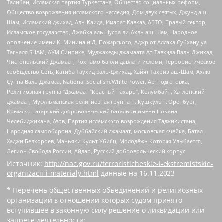
Талибан, Исламская партия Туркестана, Общество социальных реформ,
Общество возрождения исламского наследия, Дом двух святых, Джунд аш-
Шам, Исламский джихад, Аль-Каида, Имарат Кавказ, АБТО, Правый сектор,
Исламское государство, Джабха аль-Нусра ли-Ахль аш-Шам, Народное
ополчение имени К. Минина и Д. Пожарского, Аджр от Аллаха Субхану уа
Тагьаля SHAM, АУМ Синрике, Муджахеды джамаата Ат-Тавхида Валь-Джихад,
Чистопольский Джамаат, Рохнамо ба суи давлати исломи, Террористическое
сообщество Сеть, Катиба Таухид валь-Джихад, Хайят Тахрир аш-Шам, Ахлю
Сунна Валь Джамаа, National Socialism/White Power, Артподготовка,
Религиозная группа “Джамаат “Красный пахарь”, Колумбайн, Хатлонский
джамаат, Мусульманская религиозная группа п. Кушкуль г. Оренбург,
Крымско-татарский добровольческий батальон имени Номана
Челебиджихана, Азов, Партия исламского возрождения Таджикистана,
Народная самооборона, Дуббайский джамаат, московская ячейка, Батал-
Хаджи Белхороев, Маньяки Культ Убийц, Молодёжь Которая Улыбается,
Легион Свобода России, Айдар, Русский добровольческий корпус
Источник:
http://nac.gov.ru/terroristicheskie-i-ekstremistskie-
organizacii-i-materialy.html
данные на
16.11.2023
* Перечень общественных объединений и религиозных
организаций в отношении которых судом принято
вступившее в законную силу решение о ликвидации или
запрете деятельности: