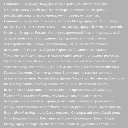
Национальный фонд в поддержку демократии, Институт Открытое
Общество Фонд Содействия, Фонд Открытое общество, Американо-
российский фонд по экономическому и правовому развитию,
Национальный Демократический Институт Международных Отношений,
MEDIA DEVELOPMENT INVESTMENT FUND, Международный Республиканский
Институт, Открытая Россия, Институт современной России, Черноморский
фонд регионального сотрудничества, Европейская Платформа за
Демократические Выборы, Международный центр электоральных
исследований, Германский фонд Маршалла Соединенных Штатов,
Тихоокеанский центр защиты окружающей среды и природных ресурсов,
Свободная Россия, Всемирный конгресс украинцев, Атлантический совет,
Человек в беде, Европейский фонд за демократию, Джеймстаунский фонд,
Прожект Хармони, Родники дракона, Врачи против насильственного
извлечения органов, Фалунь Дафа, Друзья Фалуньгун, Фалуньгун, Коалиция
по расследованию преследования в отношении Фалуньгун в Китае,
Всемирная организация по расследованию преследований Фалуньгун,
Пражский гражданский центр, Ассоциация школ политических
исследований при Совете Европы, Центр либеральной современности,
Форум русскоязычных европейцев, Немецко-русский обмен, Бард колледж,
Европейский выбор, Фонд Ходорковского, Оксфордский российский фонд,
Фонд Будущее России, Компания свободы информации, Проект Медиа,
Международное партнерство за права человека, Духовное Управление