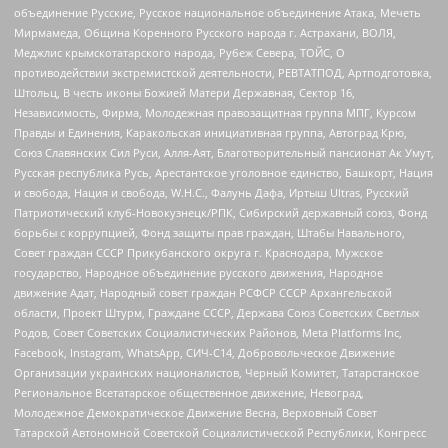
объединение Русские, Русское национальное объединение Атака, Мечеть
Мирмамеда, Община Коренного Русского народа г. Астрахани, ВОЛЯ,
Меджлис крымскотатарского народа, Рубеж Севера, ТОЙС, О
противодействии экстремистской деятельности, РЕВТАТПОД, Артподготовка,
Штольц, В честь иконы Божией Матери Державная, Сектор 16,
Независимость, Фирма, Молодежная правозащитная группа МПГ, Курсом
Правды и Единения, Каракольская инициативная группа, Автоград Крю,
Союз Славянских Сил Руси, Алля-Аят, Благотворительный пансионат Ак Умут,
Русская республика Русь, Арестантское уголовное единство, Башкорт, Нация
и свобода, Нация и свобода, W.H.С., Фалунь Дафа, Иртыш Ultras, Русский
Патриотический клуб-Новокузнецк/РПК, Сибирский державный союз, Фонд
борьбы с коррупцией, Фонд защиты прав граждан, Штабы Навального,
Совет граждан СССР Прикубанского округа г. Краснодара, Мужское
государство, Народное объединение русского движения, Народное
движение Адат, Народный совет граждан РСФСР СССР Архангельской
области, Проект Штурм, Граждане СССР, Держава Союз Советских Светлых
Родов, Совет Советских Социалистических Районов, Meta Platforms Inc,
Facebook, Instagram, WhatsApp, СИЧ-С14, Добровольческое Движение
Организации украинских националистов, Черный Комитет, Татарстанское
Региональное Всетатарское общественное движение, Невоград,
Молодежное Демократическое Движение Весна, Верховный Совет
Татарской Автономной Советской Социалистической Республики, Конгресс