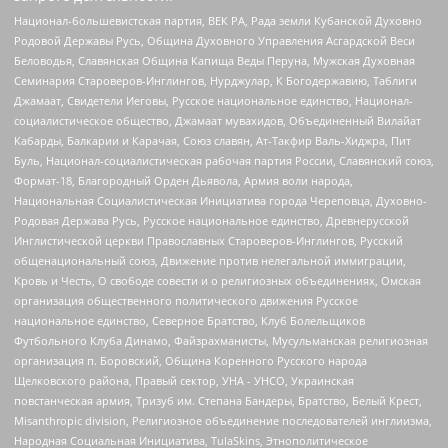
Национал-большевистская партия, ВЕК РА, Рада земли Кубанской Духовно
Родовой Державы Русь, Община Духовного Управления Асгардской Веси
Беловодья, Славянская Община Капища Веды Перуна, Мужская Духовная
Семинария Староверов-Инглингов, Нурджулар, К Богодержавию, Таблиги
Джамаат, Свидетели Иеговы, Русское национальное единство, Национал-
социалистическое общество, Джамаат мувахидов, Объединенный Вилайат
Кабарды, Балкарии и Карачая, Союз славян, Ат-Такфир Валь-Хиджра, Пит
Буль, Национал-социалистическая рабочая партия России, Славянский союз,
Формат-18, Благородный Орден Дьявола, Армия воли народа,
Национальная Социалистическая Инициатива города Череповца, Духовно-
Родовая Держава Русь, Русское национальное единство, Древнерусской
Инглистической церкви Православных Староверов-Инглингов, Русский
общенациональный союз, Движение против нелегальной иммиграции,
Кровь и Честь, О свободе совести и о религиозных объединениях, Омская
организация общественного политического движения Русское
национальное единство, Северное Братство, Клуб Болельщиков
Футбольного Клуба Динамо, Файзрахманисты, Мусульманская религиозная
организация п. Боровский, Община Коренного Русского народа
Щелковского района, Правый сектор, УНА - УНСО, Украинская
повстанческая армия, Тризуб им. Степана Бандеры, Братство, Белый Крест,
Misanthropic division, Религиозное объединение последователей инглиизма,
Народная Социальная Инициатива, TulaSkins, Этнополитическое