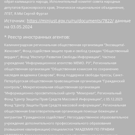
ойрат-калмыцкого народа, Исполнительный комитет совета народных
депутатов Красноярского края, Этническое национальное объединение,
ЛГБТ, Я.МЫ Сергей Фургал
Источник:
https://minjust.gov.ru/ru/documents/7822/
данные
на
03.05.2024
* Реестр иностранных агентов:
Калининградская региональная общественная организация "Экозащита!-Женсовет", Фонд содействия защите прав и свобод граждан "Общественный вердикт", Фонд "Институт Развития Свободы Информации", Частное учреждение "Информационное агентство МЕМО. РУ", Региональная общественная организация "Общественная комиссия по сохранению наследия академика Сахарова", Фонд поддержки свободы прессы, Санкт-Петербургская общественная правозащитная организация "Гражданский контроль", Межрегиональная общественная организация "Информационно-просветительский центр "Мемориал", Региональный Фонд "Центр Защиты Прав Средств Массовой Информации", с 05.12.2023 Фонд "Центр Защиты Прав Средств массовой информации", Региональная общественная благотворительная организация помощи беженцам и мигрантам "Гражданское содействие", Негосударственное образовательное учреждение дополнительного профессионального образования (повышение квалификации) специалистов "АКАДЕМИЯ ПО ПРАВАМ ЧЕЛОВЕКА", Свердловская региональная общественная организация "Сутяжник", Автономная некоммерческая организация "Центр независимых социологических исследований", Союз общественных объединений "Российский исследовательский центр по правам человека", Региональное общественное учреждение научно-информационный центр "МЕМОРИАЛ", Некоммерческая организация "Фонд защиты гласности", Автономная некоммерческая организация "Институт прав человека", Городская общественная организация "Екатеринбургское общество "МЕМОРИАЛ", Городская общественная организация "Рязанское историко-просветительское и правозащитное общество "Мемориал" (Рязанский Мемориал), Челябинский региональный орган общественной самодеятельности – женское общественное объединение "Женщины Евразии", Челябинский региональный орган общественной самодеятельности "Уральская правозащитная группа", Фонд содействия защите здоровья и социальной справедливости имени Андрея Рылькова, Автономная Некоммерческая Организация "Аналитический Центр Юрия Левады", Автономная некоммерческая организация социальной поддержки населения "Проект Апрель", Региональная общественная организация помощи женщинам и детям, находящимся в кризисной ситуации "Информационно-методический центр "Анна", Фонд содействия развитию массовых коммуникаций и правовому просвещению "Так-так-Так", Фонд содействия устойчивому развитию "Серебряная тайга", Свердловский региональный общественный фонд социальных проектов "Новое время", "Idel.Реалии", Кавказ.Реалии, Крым.Реалии, Телеканал Настоящее Время, Татаро-башкирская служба Радио Свобода (Azatliq Radiosi), Радио Свободная Европа/Радио Свобода (PCE/PC), "Сибирь.Реалии", "Фактограф", Благотворительный фонд помощи осужденным и их семьям, Автономная некоммерческая организация "Институт глобализации и социальных движений", Фонд "В защиту прав заключенных", Частное учреждение "Центр поддержки и содействия развитию средств массовой информации", Пензенский региональный общественный благотворительный фонд "Гражданский союз", "Север.Реалии", Некоммерческая организация Фонд "Правовая инициатива", Общество с ограниченной ответственностью "Радио Свободная Европа/Радио Свобода", Чешское информационное агентство "MEDIUM-ORIENT", Красноярская региональная общественная организация "Мы против СПИДа", Камалягин Денис Николаевич, Маркелов Сергей Евгеньевич, Пономарев Лев Александрович, Савицкая Людмила Алексеевна, Автономная некоммерческая организация "Центр по работе с проблемой насилия "НАСИЛИЮ.НЕТ", Межрегиональный профессиональный союз работников здравоохранения "Альянс врачей", Юридическое лицо, зарегистрированное в Латвийской Республике, SIA "Medusa Project" (регистрационный номер 40103797863, дата регистрации 10.06.2014), Некоммерческая организация "Фонд по борьбе с коррупцией", Автономная некоммерческая организация "Институт права и публичной политики", Баданин Роман Сергеевич, Гликин Максим Александрович, Железнова Мария Михайловна, Лукьянова Юлия Сергеевна, Маетная Елизавета Витальевна, Маняхин Петр Борисович, Чуракова Ольга Владимировна, Ярош Юлия Петровна, Юридическое лицо "The Insider SIA", зарегистрированное в Риге, Латвийская Республика (дата регистрации 26.06.2015), являющееся администратором доменного имени интернет-издания "The Insider SIA", https://theins.ru, Постернак Алексей Евгеньевич, Рубин Михаил Аркадьевич, Анин Роман Александрович, Юридическое лицо Istories fonds, зарегистрированное в Латвийской Республике (регистрационный номер 50008295751, дата регистрации 24.02.2020), Великовский Дмитрий Александрович, Долинина Ирина Николаевна, Мароховская Алеся Алексеевна, Шлейнов Роман Юрьевич, Шмагун Олеся Валентиновна, Общество с ограниченной ответственностью "Альтаир 2021", Общество с ограниченной ответственностью "Вега 2021", Общество с ограниченной ответственностью "Главный редактор 2021", Общество с ограниченной ответственностью "Ромашки монолит", Важенков Артем Валерьевич, Ивановская областная общественная организация "Центр гендерных исследований", Гурман Юрий Альбертович, Медиапроект "ОВД-Инфо", Егоров Владимир Владимирович, Жилинский Владимир Александрович, Общество с ограниченной ответственностью "ЗП", Иванова София Юрьевна, Карезина Инна Павловна, Кильтау Екатерина Викторовна, Петров Алексей Викторович, Пискунов Сергей Евгеньевич, Смирнов Сергей Сергеевич, Тихонов Михаил Сергеевич, Общество с ограниченной ответственностью "ЖУРНАЛИСТ-ИНОСТРАННЫЙ АГЕНТ", Арапова Галина Юрьевна, Вольтская Татьяна Анатольевна, Американская компания "Mason G.E.S. Anonymous Foundation" (США), являющаяся владельцем интернет-издания https://mnews.world/, Компания "Stichting Bellingcat", зарегистрированная в Нидерландах (дата регистрации 11.07.2018), Захаров Андрей Вячеславович, Клепиковская Екатерина Дмитриевна, Общество с ограниченной ответственностью "МЕМО", Перл Роман Александрович, Симонов Евгений Алексеевич, Соловьева Елена Анатольевна, Сотников Даниил Владимирович, Сурначева Елизавета Дмитриевна, Автономная некоммерческая организация по защите прав человека и информированию населения "Якутия – Наше Мнение", Общество с ограниченной ответственностью "Москоу диджитал медиа", с 26.01.2023 Общество с ограниченной ответственностью "Чайка Белые сады", Ветошкина Валерия Валерьевна, Заговора Максим Александрович, Межрегиональное общественное движение "Российская ЛГБТ - сеть", Оленичев Максим Владимирович, Павлов Иван Юрьевич, Скворцова Елена Сергеевна, Общество с ограниченной ответственностью "Как бы инагент", Кочетков Игорь Викторович, Общество с ограниченной ответственностью "Честные выборы", Еланчик Олег Александрович, Общество с ограниченной ответственностью "Нобелевский призыв", Гималова Регина Эмилевна, Григорьев Андрей Валерьевич, Григорьева Алина Александровна, Ассоциация по содействию защите прав призывников, альтернативнослужащих и военнослужащих "Правозащитная группа "Гражданин.Армия.Право", Хисамова Регина Фаритовна, Автономная некоммерческая организация по реализации социально-правовых программ "Лилит", Дальневосточное общественное движение "Маяк", Санкт-Петербургская ЛГБТ-инициативная группа "Выход", Инициативная группа ЛГБТ+ "Реверс", Алексеев Андрей Викторович, Бекбулатова Таисия Львовна, Беляев Иван Михайлович, Владыкина Елена Сергеевна, Гельман Марат Александрович, Никульшина Вероника Юрьевна, Толоконникова Надежда Андреевна, Шендерович Виктор Анатольевич, Общество с ограниченной ответственностью "Данное сообщение", Общество с ограниченной ответственностью Издательский дом "Новая глава", Айнбиндер Александра Александровна, Московский комьюнити-центр для ЛГБТ+инициатив, Благотворительный фонд развития филантропии, Deutsche Welle (Германия, Kurt-Schumacher-Strasse 3, 53113 Bonn), Борзунова Мария Михайловна, Воробьев Виктор Викторович, Голубева Анна Львовна, Константинова Алла Михайловна, Малкова Ирина Владимировна, Мурадов Мурад Абдулгалимович, Осетинская Елизавета Николаевна, Понасенков Евгений Николаевич, Ганапольский Матвей Юрьевич, Киселев Евгений Алексеевич, Борухович Ирина Григорьевна, Дремин Иван Тимофеевич, Дубровский Дмитрий Викторович, Красноярская региональная общественная организация поддержки и развития альтернативных образовательных технологий и межкультурных коммуникаций "ИНТЕРРА", Маяковская Екатерина Алексеевна, Фейгин Марк Захарович, Филимонов Андрей Викторович, Дзугкоева Регина Николаевна, Доброхотов Роман Александрович, Дудь Юрий Александрович, Елкин Сергей Владимирович, Кругликов Кирилл Игоревич, Сабунаева Мария Леонидовна, Семенов Алексей Владимирович, Шаинян Карен Багратович, Шульман Екатерина Михайловна, Асафьев Артур Валерьевич, Вахштайн Виктор Семенович, Венедиктов Алексей Алексеевич, Лушникова Екатерина Евгеньевна, Волков Леонид Михайлович, Невзоров Александр Глебович, Пархоменко Сергей Борисович, Сироткин Ярослав Николаевич, Кара-Мурза Владимир Владимирович, Баранова Наталья Владимировна, Гозман Леонид Яковлевич, Кагарлицкий Борис Юльевич, Климарев Михаил Валерьевич, Милов Владимир Станиславович, Автономная некоммерческая организация Краснодарский центр современного искусства "Типография", Моргенштерн Алишер Тагирович, Соболь Любовь Эдуардовна, Общество с ограниченной ответственностью "ЛИЗА НОРМ", Каспаров Гарри Кимович, Ходорковский Михаил Борисович, Общество с ограниченной ответственностью "Апрельские тезисы", Данилович Ирина Брониславовна, Кашин Олег Владимирович, Петров Николай Владимирович, Пивоваров Алексей Владимирович, Соколов Михаил Владимирович, Цветкова Юлия Владимировна, Чичваркин Евгений Александрович, Комитет против пыток/Команда против пыток, Общество с ограниченной ответственностью "Первый научный", Общество с ограниченной ответственностью "Вертолет и ко", Белоцерковская Вероника Борисовна, Кац Максим Евгеньевич, Лазарева Татьяна Юрьевна, Шаведдинов Руслан Табризович, Яшин Илья Валерьевич, Общество с ограниченной ответственностью "Иноагент ААВ", Алешковский Дмитрий Петрович, Альбац Евгения Марковна, Быков Дмитрий Львович, Галямина Юлия Евгеньевна, Лойко Сергей Леонидович, Мартынов Кирилл Константинович, Медведев Сергей Александрович, Крашенинников Федор Геннадиевич, Гордеева Катерина Вл