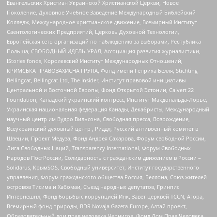
Евангельских Христиан Украинской Христианской Церкви, Новое
Поколение, Духовное Учебное Заведение Международный Библейский
Колледж, Международное христианское движение, Всемирный Институт
Саентологических Предприятий, Церковь Духовной Технологии,
Европейская сеть организаций по наблюдению за выборами, Республика
Польша, СВОБОДНЫЙ ИДЕЛЬ-УРАЛ, Ассоциация развития журналистики,
IStories fonds, Королевский Институт Международных Отношений,
КРИМСЬКА ПРАВОЗАХИСНА ГРУПА, Фонд имени Генриха Бёлля, Stichting
Bellingcat, Bellingcat Ltd, The Insider, Институт правовой инициативы
Центральной и Восточной Европы, Фонд Открытой Эстонии, Calvert 22
Foundation, Канадский украинский конгресс, Институт Макдональда-Лорье,
Украинская национальная федерация Канады, Декабристы, Международный
научный центр им Вудро Вильсона, Свободная пресса, Возрождение,
Всеукраинский духовный центр , Риддл, Русский антивоенный комитет в
Швеции, Проект Медуза, Фонд Андрея Сахарова, Форум свободной России,
Лига Свободных Наций, Transparеncy International, Форум Свободных
Народов ПостРоссии, Солидарность с гражданским движением в России –
Solidarus, КрымSOS, Свободный университет, Институт государственного
управления, Форум гражданского общества Россия, Беллона, Союз жителей
островов Тисима и Хабомаи, Съезд народных депутатов, Гринпис
Интернешнл, Фонд борьбы с коррупцией Инк, Завет церквей TCCN, Агора,
Всемирный фонд природы, BDR Novaja Gazeta-Europe, Алтай проект,
Образовательный дом прав человека Чернигов, Фонд Дом Прав Человека,