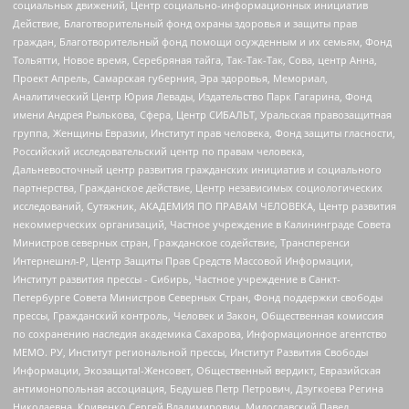
социальных движений, Центр социально-информационных инициатив
Действие, Благотворительный фонд охраны здоровья и защиты прав
граждан, Благотворительный фонд помощи осужденным и их семьям, Фонд
Тольятти, Новое время, Серебряная тайга, Так-Так-Так, Сова, центр Анна,
Проект Апрель, Самарская губерния, Эра здоровья, Мемориал,
Аналитический Центр Юрия Левады, Издательство Парк Гагарина, Фонд
имени Андрея Рылькова, Сфера, Центр СИБАЛЬТ, Уральская правозащитная
группа, Женщины Евразии, Институт прав человека, Фонд защиты гласности,
Российский исследовательский центр по правам человека,
Дальневосточный центр развития гражданских инициатив и социального
партнерства, Гражданское действие, Центр независимых социологических
исследований, Сутяжник, АКАДЕМИЯ ПО ПРАВАМ ЧЕЛОВЕКА, Центр развития
некоммерческих организаций, Частное учреждение в Калининграде Совета
Министров северных стран, Гражданское содействие, Трансперенси
Интернешнл-Р, Центр Защиты Прав Средств Массовой Информации,
Институт развития прессы - Сибирь, Частное учреждение в Санкт-
Петербурге Совета Министров Северных Стран, Фонд поддержки свободы
прессы, Гражданский контроль, Человек и Закон, Общественная комиссия
по сохранению наследия академика Сахарова, Информационное агентство
МЕМО. РУ, Институт региональной прессы, Институт Развития Свободы
Информации, Экозащита!-Женсовет, Общественный вердикт, Евразийская
антимонопольная ассоциация, Бедушев Петр Петрович, Дзугкоева Регина
Николаевна, Кривенко Сергей Владимирович, Милославский Павел