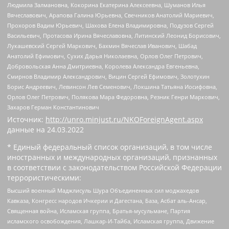
Людмила Залмановна, Кокорина Екатерина Алексеевна, Шуманов Илья
Вячеславович, Арапова Галина Юрьевна, Свечников Анатолий Мариевич,
Прохоров Вадим Юрьевич, Шахова Елена Владимировна, Подузов Сергей
Васильевич, Протасова Ирина Вячеславовна, Литинский Леонид Борисович,
Лукашевский Сергей Маркович, Бахмин Вячеслав Иванович, Шабад
Анатолий Ефимович, Сухих Дарья Николаевна, Орлов Олег Петрович,
Добровольская Анна Дмитриевна, Королева Александра Евгеньевна,
Смирнов Владимир Александрович, Вицин Сергей Ефимович, Золотухин
Борис Андреевич, Левинсон Лев Семенович, Локшина Татьяна Иосифовна,
Орлов Олег Петрович, Полякова Мара Федоровна, Резник Генри Маркович,
Захаров Герман Константинович
Источник:
http://unro.minjust.ru/NKOForeignAgent.aspx
данные на
24.03.2022
* Единый федеральный список организаций, в том числе
иностранных и международных организаций, признанных
в соответствии с законодательством Российской Федерации
террористическими:
Высший военный Маджлисуль Шура Объединенных сил моджахедов
Кавказа, Конгресс народов Ичкерии и Дагестана, База, Асбат аль-Ансар,
Священная война, Исламская группа, Братья-мусульмане, Партия
исламского освобождения, Лашкар-И-Тайба, Исламская группа, Движение