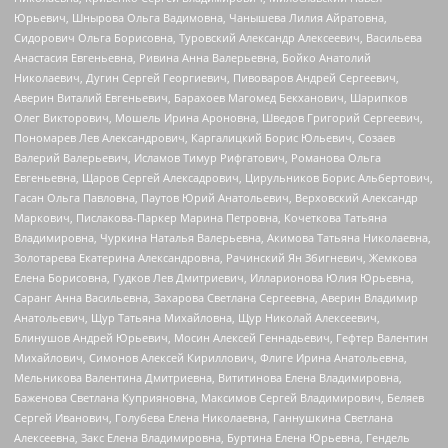
Юрьевич, Шнырова Ольга Вадимовна, Чанышева Лилия Айратовна,
Сидорович Ольга Борисовна, Туровский Александр Алексеевич, Васильева
Анастасия Евгеньевна, Ривина Анна Валерьевна, Бойко Анатолий
Николаевич, Дугин Сергей Георгиевич, Пивоваров Андрей Сергеевич,
Аверин Виталий Евгеньевич, Барахоев Магомед Бекханович, Шарипков
Олег Викторович, Мошель Ирина Ароновна, Шведов Григорий Сергеевич,
Пономарев Лев Александрович, Каргалицкий Борис Юльевич, Созаев
Валерий Валерьевич, Исламов Тимур Рифгатович, Романова Ольга
Евгеньевна, Щаров Сергей Алексадрович, Цирульников Борис Альбертович,
Гасан Ольга Павловна, Паутов Юрий Анатольевич, Верховский Александр
Маркович, Пислакова-Паркер Марина Петровна, Кочеткова Татьяна
Владимировна, Чуркина Наталья Валерьевна, Акимова Татьяна Николаевна,
Золотарева Екатерина Александровна, Рачинский Ян Збигневич, Жемкова
Елена Борисовна, Гудков Лев Дмитриевич, Илларионова Юлия Юрьевна,
Саранг Анна Васильевна, Захарова Светлана Сергеевна, Аверин Владимир
Анатольевич, Щур Татьяна Михайловна, Щур Николай Алексеевич,
Блинушов Андрей Юрьевич, Мосин Алексей Геннадьевич, Гефтер Валентин
Михайлович, Симонов Алексей Кириллович, Флиге Ирина Анатольевна,
Мельникова Валентина Дмитриевна, Вититинова Елена Владимировна,
Баженова Светлана Куприяновна, Максимов Сергей Владимирович, Беляев
Сергей Иванович, Голубева Елена Николаевна, Ганнушкина Светлана
Алексеевна, Закс Елена Владимировна, Буртина Елена Юрьевна, Гендель