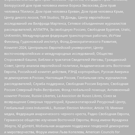
Белорусский дом прав человека имени Бориса Звозскова, Дом прав
человека Тбилиси, Дом прав человека Ереван, Дом прав человека Крым,
Центр дикого лосося, TVR Studios, ТВ Дождь, Центр европейских
исследований им Вилфрида Мартенса, Сетевое объединение журналистов
расследователей, АЛЛАТРА, За свободную Россию, Свободная Бурятия, Uralic,
UnKremlin, Международная федерация транспортных рабочих, ИстЧам
Финланд, Гудзоновский институт, Фонд Демократического Развития,
Комитет-2024, Центрально-Европейский университет, Центр
восточноевропейских и международных исследований, Общество
Сторожевой башни, Библии и трактатов Свидетелей Иеговы, Гражданский
Совет, Центр анализа европейской политики, Академическая сеть Восточная
Европа, Российский комитет действия, РЭНД корпорейшн, Русская Америка
за демократию в России, Настоящая Россия, Глобальная сеть журналистов-
расследователей, Служба поддержки, Свободная Россия Берлин, Свободная
Россия Северный Рейн-Вестфалия, Фонд глобальной помощи, Антивоенный
комитет России, Russie-Libertes, La Asocicion de Rusos Libres, Союз за
возвращение Северных территорий, Крымскотатарский Ресурсный Центр,
Глобальный союз IndustriALL, Russian Election Monitor, Article 19, Мнение
медиа, Федерация анархического черного креста, Радио Свободная Европа,
Германское общество изучения Восточной Европы, Фонд имени Фридриха
Эберта, XZ gGmbH, Мобильная академия поддержки гендерной демократии
и миротворчества, Форум имени Льва Копелева, American Councils for