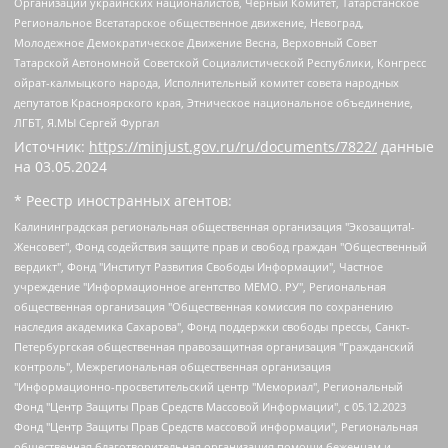
Организации украинских националистов, Черный Комитет, Татарстанское
Региональное Всетатарское общественное движение, Невоград,
Молодежное Демократическое Движение Весна, Верховный Совет
Татарской Автономной Советской Социалистической Республики, Конгресс
ойрат-калмыцкого народа, Исполнительный комитет совета народных
депутатов Красноярского края, Этническое национальное объединение,
ЛГБТ, Я.МЫ Сергей Фургал
Источник:
https://minjust.gov.ru/ru/documents/7822/
данные
на
03.05.2024
* Реестр иностранных агентов:
Калининградская региональная общественная организация "Экозащита!-Женсовет", Фонд содействия защите прав и свобод граждан "Общественный вердикт", Фонд "Институт Развития Свободы Информации", Частное учреждение "Информационное агентство МЕМО. РУ", Региональная общественная организация "Общественная комиссия по сохранению наследия академика Сахарова", Фонд поддержки свободы прессы, Санкт-Петербургская общественная правозащитная организация "Гражданский контроль", Межрегиональная общественная организация "Информационно-просветительский центр "Мемориал", Региональный Фонд "Центр Защиты Прав Средств Массовой Информации", с 05.12.2023 Фонд "Центр Защиты Прав Средств массовой информации", Региональная общественная благотворительная организация помощи беженцам и мигрантам "Гражданское содействие", Негосударственное образовательное учреждение дополнительного профессионального образования (повышение квалификации) специалистов "АКАДЕМИЯ ПО ПРАВАМ ЧЕЛОВЕКА", Свердловская региональная общественная организация "Сутяжник", Автономная некоммерческая организация "Центр независимых социологических исследований", Союз общественных объединений "Российский исследовательский центр по правам человека", Региональное общественное учреждение научно-информационный центр "МЕМОРИАЛ", Некоммерческая организация "Фонд защиты гласности", Автономная некоммерческая организация "Институт прав человека", Городская общественная организация "Екатеринбургское общество "МЕМОРИАЛ", Городская общественная организация "Рязанское историко-просветительское и правозащитное общество "Мемориал" (Рязанский Мемориал), Челябинский региональный орган общественной самодеятельности – женское общественное объединение "Женщины Евразии", Челябинский региональный орган общественной самодеятельности "Уральская правозащитная группа", Фонд содействия защите здоровья и социальной справедливости имени Андрея Рылькова, Автономная Некоммерческая Организация "Аналитический Центр Юрия Левады", Автономная некоммерческая организация социальной поддержки населения "Проект Апрель", Региональная общественная организация помощи женщинам и детям, находящимся в кризисной ситуации "Информационно-методический центр "Анна", Фонд содействия развитию массовых коммуникаций и правовому просвещению "Так-так-Так", Фонд содействия устойчивому развитию "Серебряная тайга", Свердловский региональный общественный фонд социальных проектов "Новое время", "Idel.Реалии", Кавказ.Реалии, Крым.Реалии, Телеканал Настоящее Время, Татаро-башкирская служба Радио Свобода (Azatliq Radiosi), Радио Свободная Европа/Радио Свобода (PCE/PC), "Сибирь.Реалии", "Фактограф", Благотворительный фонд помощи осужденным и их семьям, Автономная некоммерческая организация "Институт глобализации и социальных движений", Фонд "В защиту прав заключенных", Частное учреждение "Центр поддержки и содействия развитию средств массовой информации", Пензенский региональный общественный благотворительный фонд "Гражданский союз", "Север.Реалии", Некоммерческая организация Фонд "Правовая инициатива", Общество с ограниченной ответственностью "Радио Свободная Европа/Радио Свобода", Чешское информационное агентство "MEDIUM-ORIENT", Красноярская региональная общественная организация "Мы против СПИДа", Камалягин Денис Николаевич, Маркелов Сергей Евгеньевич, Пономарев Лев Александрович, Савицкая Людмила Алексеевна, Автономная некоммерческая организация "Центр по работе с проблемой насилия "НАСИЛИЮ.НЕТ", Межрегиональный профессиональный союз работников здравоохранения "Альянс врачей", Юридическое лицо, зарегистрированное в Латвийской Республике, SIA "Medusa Project" (регистрационный номер 40103797863, дата регистрации 10.06.2014), Некоммерческая организация "Фонд по борьбе с коррупцией", Автономная некоммерческая организация "Институт права и публичной политики", Баданин Роман Сергеевич, Гликин Максим Александрович, Железнова Мария Михайловна, Лукьянова Юлия Сергеевна, Маетная Елизавета Витальевна, Маняхин Петр Борисович, Чуракова Ольга Владимировна, Ярош Юлия Петровна, Юридическое лицо "The Insider SIA", зарегистрированное в Риге, Латвийская Республика (дата регистрации 26.06.2015), являющееся администратором доменного имени интернет-издания "The Insider SIA", https://theins.ru, Постернак Алексей Евгеньевич, Рубин Михаил Аркадьевич, Анин Роман Александрович, Юридическое лицо Istories fonds, зарегистрированное в Латвийской Республике (регистрационный номер 50008295751, дата регистрации 24.02.2020), Великовский Дмитрий Александрович, Долинина Ирина Николаевна, Мароховская Алеся Алексеевна, Шлейнов Роман Юрьевич, Шмагун Олеся Валентиновна, Общество с ограниченной ответственностью "Альтаир 2021", Общество с ограниченной ответственностью "Вега 2021", Общество с ограниченной ответственностью "Главный редактор 2021", Общество с ограниченной ответственностью "Ромашки монолит", Важенков Артем Валерьевич, Ивановская областная общественная организация "Центр гендерных исследований", Гурман Юрий Альбертович, Медиапроект "ОВД-Инфо", Егоров Владимир Владимирович, Жилинский Владимир Александрович, Общество с ограниченной ответственностью "ЗП", Иванова София Юрьевна, Карезина Инна Павловна, Кильтау Екатерина Викторовна, Петров Алексей Викторович, Пискунов Сергей Евгеньевич, Смирнов Сергей Сергеевич, Тихонов Михаил Сергеевич, Общество с ограниченной ответственностью "ЖУРНАЛИСТ-ИНОСТРАННЫЙ АГЕНТ", Арапова Галина Юрьевна, Вольтская Татьяна Анатольевна, Американская компания "Mason G.E.S. Anonymous Foundation" (США), являющаяся владельцем интернет-издания https://mnews.world/, Компания "Stichting Bellingcat", зарегистрированная в Нидерландах (дата регистрации 11.07.2018), Захаров Андрей Вячеславович, Клепиковская Екатерина Дмитриевна, Общество с ограниченной ответственностью "МЕМО", Перл Роман Александрович, Симонов Евгений Алексеевич, Соловьева Елена Анатольевна, Сотников Даниил Владимирович, Сурначева Елизавета Дмитриевна, Автономная некоммерческая организация по защите прав человека и информированию населения "Якутия – Наше Мнение", Общество с ограниченной ответственностью "Москоу диджитал медиа", с 26.01.2023 Общество с ограниченной ответственностью "Чайка Белые сады", Ветошкина Валерия Валерьевна, Заговора Максим Александрович, Межрегиональное общественное движение "Российская ЛГБТ - сеть", Оленичев Максим Владимирович, Павлов Иван Юрьевич, Скворцова Елена Сергеевна, Общество с ограниченной ответственностью "Как бы инагент", Кочетков Игорь Викторович, Общество с ограниченной ответственностью "Честные выборы", Еланчик Олег Александрович, Общество с ограниченной ответственностью "Нобелевский призыв", Гималова Регина Эмилевна, Григорьев Андрей Валерьевич, Григорьева Алина Александровна, Ассоциация по содействию защите прав призывников, альтернативнослужащих и военнослужащих "Правозащитная группа "Гражданин.Армия.Право", Хисамова Регина Фаритовна, Автономная некоммерческая организация по реализации социально-правовых программ "Лилит", Дальневосточное общественное движение "Маяк", Санкт-Петербургская ЛГБТ-инициативная группа "Выход", Инициативная группа ЛГБТ+ "Реверс", Алексеев Андрей Викторович, Бекбулатова Таисия Львовна, Беляев Иван Михайлович, Владыкина Елена Сергеевна, Гельман Марат Александрович, Никульшина Вероника Юрьевна, Толоконникова Надежда Андреевна, Шендерович Виктор Анатольевич, Общество с ограниченной ответственностью "Данное сообщение", Общество с ограниченной ответственностью Издательский дом "Новая глава", Айнбиндер Александра Александровна, Московский комьюнити-центр для ЛГБТ+инициатив, Благотворительный фонд развития филантропии, Deutsche Welle (Германия, Kurt-Schumacher-Strasse 3, 53113 Bonn), Борзунова Мария Михайловна, Воробьев Виктор Викторович, Голубева Анна Львовна, Константинова Алла Михайловна, Малкова Ирина Владимировна, Мурадов Мурад Абдулгалимович, Осетинская Елизавета Николаевна, Понасенков Евгений Николаевич, Ганапольский Матвей Юрьевич, Киселев Евгений Алексеевич, Борухович Ирина Григорьевна, Дремин Иван Тимофеевич, Дубровский Дмитрий Викторович, Красноярская региональная общественная организация поддержки и развития альтернативных образовательных технологий и межкультурных коммуникаций "ИНТЕРРА", Маяковская Екатерина Алексеевна, Фейгин Марк Захарович, Филимонов Андрей Викторович, Дзугкоева Регина Николаевна, Доброхотов Роман Александрович, Дудь Юрий Александрович, Елкин Сергей Владимирович, Кругликов Кирилл Игоревич, Сабунаева Мария Леонидовна, Семенов Алексей Владимирович, Шаинян Карен Багратович, Шульман Екатерина Михайловна, Асафьев Артур Валерьевич, Вахштайн Виктор Семенович, Венедиктов Алексей Алексеевич, Лушникова Екатерина Евгеньевна, Волков Леонид Михайлович, Невзоров Александр Глебович, Пархоменко Сергей Борисович, Сироткин Ярослав Николаевич, Кара-Мурза Владимир Владимирович, Баранова Наталья Владимировна, Гозман Леонид Яковлевич, Кагарлицкий Борис Юльевич, Климарев Михаил Валерьевич, Милов Владимир Станиславович, Автономная некоммерческая организация Краснодарский центр современного искусства "Типография", Моргенштерн Алишер Тагирович, Соболь Любовь Эдуардовна, Общество с ограниченной ответственностью "ЛИЗА НОРМ", Каспаров Гарри Кимович, Ходорковский Михаил Борисович, Общество с ограниченной ответственностью "Апрельские тезисы", Данилович Ирина Брониславовна, Кашин Олег Владимирович, Петров Николай Владимирович, Пивоваров Алексей Владимирович, Соколов Михаил Владимирович, Цветкова Юлия Владимировна, Чичваркин Евгений Александрович, Комитет против пыток/Команда против пыток, Общество с ограниченной ответственностью "Первый научный", Общество с ограниченной ответственностью "Вертолет и ко", Белоцерковская Вероника Борисовна, Кац Максим Евгеньевич, Лазарева Татьяна Юрьевна, Шаведдинов Руслан Табризович, Яшин Илья Валерьевич, Общество с ограниченной ответственностью "Иноагент ААВ", Алешковский Дмитрий Петрович, Альбац Евгения Марковна, Быков Дмитрий Львович, Галямина Юлия Евгеньевна, Лойко Сергей Леонидович, Мартынов Кирилл Константинович, Медведев Сергей Александрович, Крашенинников Федор Геннадиевич, Гордеева Катерина Вл