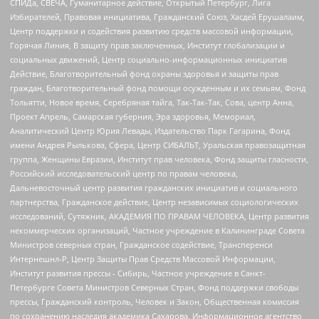
СПИДа, СВЕЧА, Гуманитарное действие, Открытый Петербург, Лига
Избирателей, Правовая инициатива, Гражданский Союз, Хасдей Ерушалаим,
Центр поддержки и содействия развитию средств массовой информации,
Горячая Линия, В защиту прав заключенных, Институт глобализации и
социальных движений, Центр социально-информационных инициатив
Действие, Благотворительный фонд охраны здоровья и защиты прав
граждан, Благотворительный фонд помощи осужденным и их семьям, Фонд
Тольятти, Новое время, Серебряная тайга, Так-Так-Так, Сова, центр Анна,
Проект Апрель, Самарская губерния, Эра здоровья, Мемориал,
Аналитический Центр Юрия Левады, Издательство Парк Гагарина, Фонд
имени Андрея Рылькова, Сфера, Центр СИБАЛЬТ, Уральская правозащитная
группа, Женщины Евразии, Институт прав человека, Фонд защиты гласности,
Российский исследовательский центр по правам человека,
Дальневосточный центр развития гражданских инициатив и социального
партнерства, Гражданское действие, Центр независимых социологических
исследований, Сутяжник, АКАДЕМИЯ ПО ПРАВАМ ЧЕЛОВЕКА, Центр развития
некоммерческих организаций, Частное учреждение в Калининграде Совета
Министров северных стран, Гражданское содействие, Трансперенси
Интернешнл-Р, Центр Защиты Прав Средств Массовой Информации,
Институт развития прессы - Сибирь, Частное учреждение в Санкт-
Петербурге Совета Министров Северных Стран, Фонд поддержки свободы
прессы, Гражданский контроль, Человек и Закон, Общественная комиссия
по сохранению наследия академика Сахарова, Информационное агентство