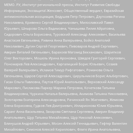
МЕМО. РУ, Институт региональной прессы, Институт Развития Свободы
Информации, Экозащита!-Женсовет, Общественный вердикт, Евразийская
антимонопольная ассоциация, Бедушев Петр Петрович, Дзугкоева Регина
Николаевна, Кривенко Сергей Владимирович, Милославский Павел
Юрьевич, Шнырова Ольга Вадимовна, Чанышева Лилия Айратовна,
Сидорович Ольга Борисовна, Туровский Александр Алексеевич, Васильева
Анастасия Евгеньевна, Ривина Анна Валерьевна, Бойко Анатолий
Николаевич, Дугин Сергей Георгиевич, Пивоваров Андрей Сергеевич,
Аверин Виталий Евгеньевич, Барахоев Магомед Бекханович, Шарипков
Олег Викторович, Мошель Ирина Ароновна, Шведов Григорий Сергеевич,
Пономарев Лев Александрович, Каргалицкий Борис Юльевич, Созаев
Валерий Валерьевич, Исламов Тимур Рифгатович, Романова Ольга
Евгеньевна, Щаров Сергей Алексадрович, Цирульников Борис Альбертович,
Гасан Ольга Павловна, Паутов Юрий Анатольевич, Верховский Александр
Маркович, Пислакова-Паркер Марина Петровна, Кочеткова Татьяна
Владимировна, Чуркина Наталья Валерьевна, Акимова Татьяна Николаевна,
Золотарева Екатерина Александровна, Рачинский Ян Збигневич, Жемкова
Елена Борисовна, Гудков Лев Дмитриевич, Илларионова Юлия Юрьевна,
Саранг Анна Васильевна, Захарова Светлана Сергеевна, Аверин Владимир
Анатольевич, Щур Татьяна Михайловна, Щур Николай Алексеевич,
Блинушов Андрей Юрьевич, Мосин Алексей Геннадьевич, Гефтер Валентин
Михайлович, Симонов Алексей Кириллович, Флиге Ирина Анатольевна,