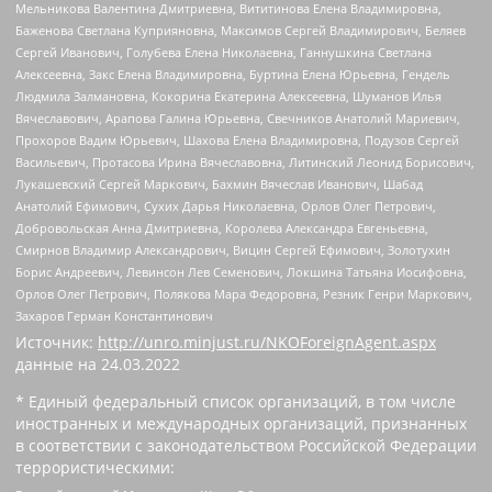
Мельникова Валентина Дмитриевна, Вититинова Елена Владимировна,
Баженова Светлана Куприяновна, Максимов Сергей Владимирович, Беляев
Сергей Иванович, Голубева Елена Николаевна, Ганнушкина Светлана
Алексеевна, Закс Елена Владимировна, Буртина Елена Юрьевна, Гендель
Людмила Залмановна, Кокорина Екатерина Алексеевна, Шуманов Илья
Вячеславович, Арапова Галина Юрьевна, Свечников Анатолий Мариевич,
Прохоров Вадим Юрьевич, Шахова Елена Владимировна, Подузов Сергей
Васильевич, Протасова Ирина Вячеславовна, Литинский Леонид Борисович,
Лукашевский Сергей Маркович, Бахмин Вячеслав Иванович, Шабад
Анатолий Ефимович, Сухих Дарья Николаевна, Орлов Олег Петрович,
Добровольская Анна Дмитриевна, Королева Александра Евгеньевна,
Смирнов Владимир Александрович, Вицин Сергей Ефимович, Золотухин
Борис Андреевич, Левинсон Лев Семенович, Локшина Татьяна Иосифовна,
Орлов Олег Петрович, Полякова Мара Федоровна, Резник Генри Маркович,
Захаров Герман Константинович
Источник:
http://unro.minjust.ru/NKOForeignAgent.aspx
данные на
24.03.2022
* Единый федеральный список организаций, в том числе
иностранных и международных организаций, признанных
в соответствии с законодательством Российской Федерации
террористическими: