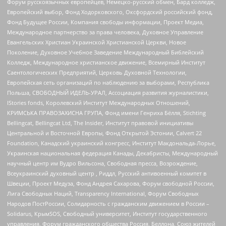
Форум русскоязычных европейцев, Немецко-русский обмен, Бард колледж,
Европейский выбор, Фонд Ходорковского, Оксфордский российский фонд,
Фонд Будущее России, Компания свободы информации, Проект Медиа,
Международное партнерство за права человека, Духовное Управление
Евангельских Христиан Украинской Христианской Церкви, Новое
Поколение, Духовное Учебное Заведение Международный Библейский
Колледж, Международное христианское движение, Всемирный Институт
Саентологических Предприятий, Церковь Духовной Технологии,
Европейская сеть организаций по наблюдению за выборами, Республика
Польша, СВОБОДНЫЙ ИДЕЛЬ-УРАЛ, Ассоциация развития журналистики,
IStories fonds, Королевский Институт Международных Отношений,
КРИМСЬКА ПРАВОЗАХИСНА ГРУПА, Фонд имени Генриха Бёлля, Stichting
Bellingcat, Bellingcat Ltd, The Insider, Институт правовой инициативы
Центральной и Восточной Европы, Фонд Открытой Эстонии, Calvert 22
Foundation, Канадский украинский конгресс, Институт Макдональда-Лорье,
Украинская национальная федерация Канады, Декабристы, Международный
научный центр им Вудро Вильсона, Свободная пресса, Возрождение,
Всеукраинский духовный центр , Риддл, Русский антивоенный комитет в
Швеции, Проект Медуза, Фонд Андрея Сахарова, Форум свободной России,
Лига Свободных Наций, Transparеncy International, Форум Свободных
Народов ПостРоссии, Солидарность с гражданским движением в России –
Solidarus, КрымSOS, Свободный университет, Институт государственного
управления, Форум гражданского общества Россия, Беллона, Союз жителей