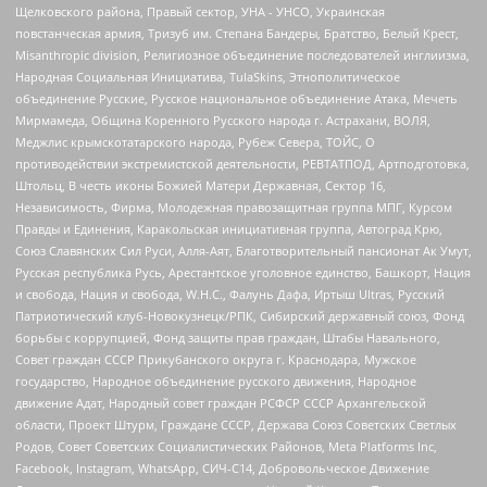
Щелковского района, Правый сектор, УНА - УНСО, Украинская
повстанческая армия, Тризуб им. Степана Бандеры, Братство, Белый Крест,
Misanthropic division, Религиозное объединение последователей инглиизма,
Народная Социальная Инициатива, TulaSkins, Этнополитическое
объединение Русские, Русское национальное объединение Атака, Мечеть
Мирмамеда, Община Коренного Русского народа г. Астрахани, ВОЛЯ,
Меджлис крымскотатарского народа, Рубеж Севера, ТОЙС, О
противодействии экстремистской деятельности, РЕВТАТПОД, Артподготовка,
Штольц, В честь иконы Божией Матери Державная, Сектор 16,
Независимость, Фирма, Молодежная правозащитная группа МПГ, Курсом
Правды и Единения, Каракольская инициативная группа, Автоград Крю,
Союз Славянских Сил Руси, Алля-Аят, Благотворительный пансионат Ак Умут,
Русская республика Русь, Арестантское уголовное единство, Башкорт, Нация
и свобода, Нация и свобода, W.H.С., Фалунь Дафа, Иртыш Ultras, Русский
Патриотический клуб-Новокузнецк/РПК, Сибирский державный союз, Фонд
борьбы с коррупцией, Фонд защиты прав граждан, Штабы Навального,
Совет граждан СССР Прикубанского округа г. Краснодара, Мужское
государство, Народное объединение русского движения, Народное
движение Адат, Народный совет граждан РСФСР СССР Архангельской
области, Проект Штурм, Граждане СССР, Держава Союз Советских Светлых
Родов, Совет Советских Социалистических Районов, Meta Platforms Inc,
Facebook, Instagram, WhatsApp, СИЧ-С14, Добровольческое Движение