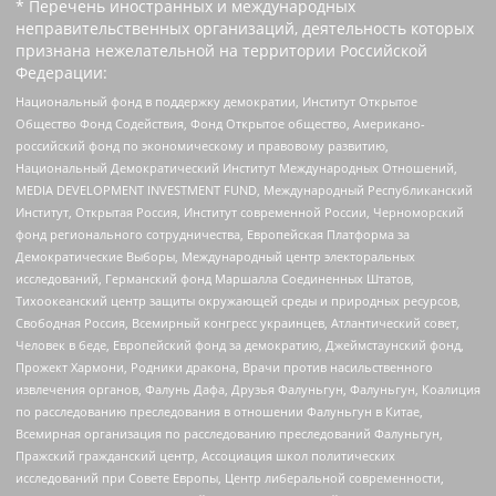
* Перечень иностранных и международных
неправительственных организаций, деятельность которых
признана нежелательной на территории Российской
Федерации:
Национальный фонд в поддержку демократии, Институт Открытое
Общество Фонд Содействия, Фонд Открытое общество, Американо-
российский фонд по экономическому и правовому развитию,
Национальный Демократический Институт Международных Отношений,
MEDIA DEVELOPMENT INVESTMENT FUND, Международный Республиканский
Институт, Открытая Россия, Институт современной России, Черноморский
фонд регионального сотрудничества, Европейская Платформа за
Демократические Выборы, Международный центр электоральных
исследований, Германский фонд Маршалла Соединенных Штатов,
Тихоокеанский центр защиты окружающей среды и природных ресурсов,
Свободная Россия, Всемирный конгресс украинцев, Атлантический совет,
Человек в беде, Европейский фонд за демократию, Джеймстаунский фонд,
Прожект Хармони, Родники дракона, Врачи против насильственного
извлечения органов, Фалунь Дафа, Друзья Фалуньгун, Фалуньгун, Коалиция
по расследованию преследования в отношении Фалуньгун в Китае,
Всемирная организация по расследованию преследований Фалуньгун,
Пражский гражданский центр, Ассоциация школ политических
исследований при Совете Европы, Центр либеральной современности,