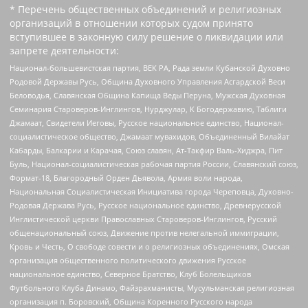
* Перечень общественных объединений и религиозных
организаций в отношении которых судом принято
вступившее в законную силу решение о ликвидации или
запрете деятельности:
Национал-большевистская партия, ВЕК РА, Рада земли Кубанской Духовно
Родовой Державы Русь, Община Духовного Управления Асгардской Веси
Беловодья, Славянская Община Капища Веды Перуна, Мужская Духовная
Семинария Староверов-Инглингов, Нурджулар, К Богодержавию, Таблиги
Джамаат, Свидетели Иеговы, Русское национальное единство, Национал-
социалистическое общество, Джамаат мувахидов, Объединенный Вилайат
Кабарды, Балкарии и Карачая, Союз славян, Ат-Такфир Валь-Хиджра, Пит
Буль, Национал-социалистическая рабочая партия России, Славянский союз,
Формат-18, Благородный Орден Дьявола, Армия воли народа,
Национальная Социалистическая Инициатива города Череповца, Духовно-
Родовая Держава Русь, Русское национальное единство, Древнерусской
Инглистической церкви Православных Староверов-Инглингов, Русский
общенациональный союз, Движение против нелегальной иммиграции,
Кровь и Честь, О свободе совести и о религиозных объединениях, Омская
организация общественного политического движения Русское
национальное единство, Северное Братство, Клуб Болельщиков
Футбольного Клуба Динамо, Файзрахманисты, Мусульманская религиозная
организация п. Боровский, Община Коренного Русского народа