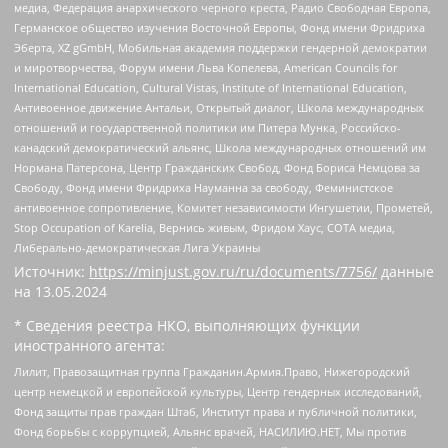
медиа, Федерация анархического черного креста, Радио Свободная Европа,
Германское общество изучения Восточной Европы, Фонд имени Фридриха
Эберта, XZ gGmbH, Мобильная академия поддержки гендерной демократии
и миротворчества, Форум имени Льва Копелева, American Councils for
International Education, Cultural Vistas, Institute of International Education,
Антивоенное движение Антальи, Открытый диалог, Школа международных
отношений и государственной политики им Питера Мунка, Российско-
канадский демократический альянс, Школа международных отношений им
Нормана Патерсона, Центр Гражданских Свобод, Фонд Бориса Немцова за
Свободу, Фонд имени Фридриха Науманна за свободу, Феминистское
антивоенное сопротивление, Комитет независимости Ингушетии, Прометей,
Stop Occupation of Karelia, Вернись живым, Фридом Хаус, СОТА медиа,
Либерально-демократическая Лига Украины
Источник:
https://minjust.gov.ru/ru/documents/7756/
данные
на
13.05.2024
* Сведения реестра НКО, выполняющих функции
иностранного агента:
Лилит, Правозащитная группа Гражданин.Армия.Право, Нижегородский
центр немецкой и европейской культуры, Центр гендерных исследований,
Фонд защиты прав граждан Штаб, Институт права и публичной политики,
Фонд борьбы с коррупцией, Альянс врачей, НАСИЛИЮ.НЕТ, Мы против