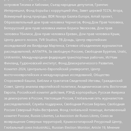
островов Тисима и Хабомаи, Съезд народных депутатов, Гринпис
Интернешнл, Фонд борьбы с коррупцией Инк, Завет церквей TCCN, Агора,
Всемирный фонд природы, BDR Novaja Gazeta-Europe, Алтай проект,
Образовательный дом прав человека Чернигов, Фонд Дом Прав Человека,
Белорусский дом прав человека имени Бориса Звозскова, Дом прав
человека Тбилиси, Дом прав человека Ереван, Дом прав человека Крым,
Центр дикого лосося, TVR Studios, ТВ Дождь, Центр европейских
исследований им Вилфрида Мартенса, Сетевое объединение журналистов
расследователей, АЛЛАТРА, За свободную Россию, Свободная Бурятия, Uralic,
UnKremlin, Международная федерация транспортных рабочих, ИстЧам
Финланд, Гудзоновский институт, Фонд Демократического Развития,
Комитет-2024, Центрально-Европейский университет, Центр
восточноевропейских и международных исследований, Общество
Сторожевой башни, Библии и трактатов Свидетелей Иеговы, Гражданский
Совет, Центр анализа европейской политики, Академическая сеть Восточная
Европа, Российский комитет действия, РЭНД корпорейшн, Русская Америка
за демократию в России, Настоящая Россия, Глобальная сеть журналистов-
расследователей, Служба поддержки, Свободная Россия Берлин, Свободная
Россия Северный Рейн-Вестфалия, Фонд глобальной помощи, Антивоенный
комитет России, Russie-Libertes, La Asocicion de Rusos Libres, Союз за
возвращение Северных территорий, Крымскотатарский Ресурсный Центр,
Глобальный союз IndustriALL, Russian Election Monitor, Article 19, Мнение