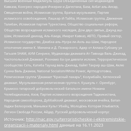
Высший военный Маджлисуль Шура Объединенных сил моджахедов
Кавказа, Конгресс народов Ичкерии и Дагестана, База, Асбат аль-Ансар,
Священная война, Исламская группа, Братья-мусульмане, Партия
исламского освобождения, Лашкар-И-Тайба, Исламская группа, Движение
Талибан, Исламская партия Туркестана, Общество социальных реформ,
Общество возрождения исламского наследия, Дом двух святых, Джунд аш-
Шам, Исламский джихад, Аль-Каида, Имарат Кавказ, АБТО, Правый сектор,
Исламское государство, Джабха аль-Нусра ли-Ахль аш-Шам, Народное
ополчение имени К. Минина и Д. Пожарского, Аджр от Аллаха Субхану уа
Тагьаля SHAM, АУМ Синрике, Муджахеды джамаата Ат-Тавхида Валь-Джихад,
Чистопольский Джамаат, Рохнамо ба суи давлати исломи, Террористическое
сообщество Сеть, Катиба Таухид валь-Джихад, Хайят Тахрир аш-Шам, Ахлю
Сунна Валь Джамаа, National Socialism/White Power, Артподготовка,
Религиозная группа “Джамаат “Красный пахарь”, Колумбайн, Хатлонский
джамаат, Мусульманская религиозная группа п. Кушкуль г. Оренбург,
Крымско-татарский добровольческий батальон имени Номана
Челебиджихана, Азов, Партия исламского возрождения Таджикистана,
Народная самооборона, Дуббайский джамаат, московская ячейка, Батал-
Хаджи Белхороев, Маньяки Культ Убийц, Молодёжь Которая Улыбается,
Легион Свобода России, Айдар, Русский добровольческий корпус
Источник:
http://nac.gov.ru/terroristicheskie-i-ekstremistskie-
organizacii-i-materialy.html
данные на
16.11.2023