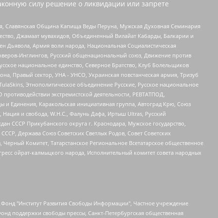
аконную силу решение о ликвидации или запрете
ья, Славянская Община Капища Веды Перуна, Мужская Духовная Семинария
щество, Джамаат мувахидов, Объединенный Вилайат Кабарды, Балкарии и
ден Дьявола, Армия воли народа, Национальная Социалистическая
роверов-Инглингов, Русский общенациональный союз, Движение против
усское национальное единство, Северное Братство, Клуб Болельщиков
а, Правый сектор, УНА - УНСО, Украинская повстанческая армия, Тризуб
 TulaSkins, Этнополитическое объединение Русские, Русское национальное
О противодействии экстремистской деятельности, РЕВТАТПОД,
ы и Единения, Каракольская инициативная группа, Автоград Крю, Союз
 Нация и свобода, W.H.С., Фалунь Дафа, Иртыш Ultras, Русский
ан СССР Прикубанского округа г. Краснодара, Мужское государство,
СССР, Держава Союз Советских Светлых Родов, Совет Советских
в, Черный Комитет, Татарстанское Региональное Всетатарское общественное
гресс ойрат-калмыцкого народа, Исполнительный комитет совета народных
евосточное общественное движение "Маяк", Санкт-Петербургская ЛГБТ-инициативная группа "Выход", Инициативная группа ЛГБТ+ "Реверс", Алексеев Андрей Викторович, Бекбулатова Таисия Львовна, Беляев Иван Михайлович, Владыкина Елена Сергеевна, Гельман Марат Александрович, Никульшина Вероника Юрьевна, Толоконникова Надежда Андреевна, Шендерович Виктор Анатольевич, Общество с ограниченной ответственностью "Данное сообщение", Общество с ограниченной ответственностью Издательский дом "Новая глава", Айнбиндер Александра Александровна, Московский комьюнити-центр для ЛГБТ+инициатив, Благотворительный фонд развития филантропии, Deutsche Welle (Германия, Kurt-Schumacher-Strasse 3, 53113 Bonn), Борзунова Мария Михайловна, Воробьев Виктор Викторович, Голубева Анна Львовна, Константинова Алла Михайловна, Малкова Ирина Владимировна, Мурадов Мурад Абдулгалимович, Осетинская Елизавета Николаевна, Понасенков Евгений Николаевич, Ганапольский Матвей Юрьевич, Киселев Евгений Алексеевич, Борухович Ирина Григорьевна, Дремин Иван Тимофеевич, Дубровский Дмитрий Викторович, Красноярская региональная общественная организация поддержки и развития альтернативных образовательных технологий и межкультурных коммуникаций "ИНТЕРРА", Маяковская Екатерина Алексеевна, Фейгин Марк Захарович, Филимонов Андрей Викторович, Дзугкоева Регина Николаевна, Доброхотов Роман Александрович, Дудь Юрий Александрович, Елкин Сергей Владимирович, Кругликов Кирилл Игоревич, Сабунаева Мария Леонидовна, Семенов Алексей Владимирович, Шаинян Карен Багратович, Шульман Екатерина Михайловна, Асафьев Артур Валерьевич, Вахштайн Виктор Семенович, Венедиктов Алексей Алексеевич, Лушникова Екатерина Евгеньевна, Волков Леонид Михайлович, Невзоров Александр Глебович, Пархоменко Сергей Борисович, Сироткин Ярослав Николаевич, Кара-Мурза Владимир Владимирович, Баранова Наталья Владимировна, Гозман Леонид Яковлевич, Кагарлицкий Борис Юльевич, Климарев Михаил Валерьевич, Милов Владимир Станиславович, Автономная некоммерческая организация Краснодарский центр современного искусства "Типография", Моргенштерн Алишер Тагирович, Соболь Любовь Эдуардовна, Общество с ограниченной ответственностью "ЛИЗА НОРМ", Каспаров Гарри Кимович, Ходорковский Михаил Борисович, Общество с ограниченной ответственностью "Апрельские тезисы", Данилович Ирина Брониславовна, Кашин Олег Владимирович, Петров Николай Владимирович, Пивоваров Алексей Владимирович, Соколов Михаил Владимирович, Цветкова Юлия Владимировна, Чичваркин Евгений Александрович, Комитет против пыток/Команда против пыток, Общество с ограниченной ответственностью "Первый научный", Общество с ограниченной ответственностью "Вертолет и ко", Белоцерковская Вероника Борисовна, Кац Максим Евгеньевич, Лазарева Татьяна Юрьевна, Шаведдинов Руслан Табризович, Яшин Илья Валерьевич, Общество с ограниченной ответственностью "Иноагент ААВ", Алешковский Дмитрий Петрович, Альбац Евгения Марковна, Быков Дмитрий Львович, Галямина Юлия Евгеньевна, Лойко Сергей Леонидович, Мартынов Кирилл Константинович, Медведев Сергей Александрович, Крашенинников Федор Геннадиевич, Гордеева Катерина Вл