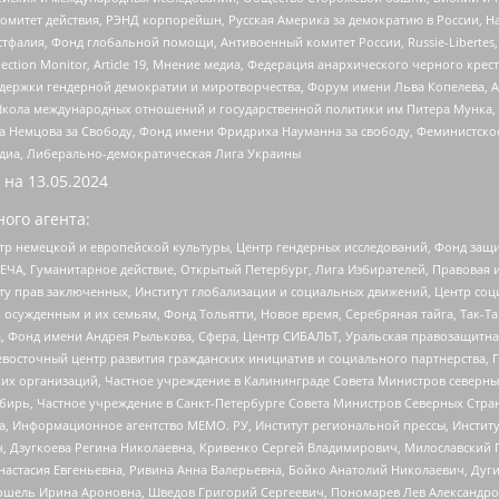
омитет действия, РЭНД корпорейшн, Русская Америка за демократию в России, Н
фалия, Фонд глобальной помощи, Антивоенный комитет России, Russie-Libertes, L
lection Monitor, Article 19, Мнение медиа, Федерация анархического черного кр
и гендерной демократии и миротворчества, Форум имени Льва Копелева, American C
г, Школа международных отношений и государственной политики им Питера Мунка
 Немцова за Свободу, Фонд имени Фридриха Науманна за свободу, Феминистско
медиа, Либерально-демократическая Лига Украины
 на
13.05.2024
ого агента:
р немецкой и европейской культуры, Центр гендерных исследований, Фонд защи
ЧА, Гуманитарное действие, Открытый Петербург, Лига Избирателей, Правовая 
иту прав заключенных, Институт глобализации и социальных движений, Центр 
ужденным и их семьям, Фонд Тольятти, Новое время, Серебряная тайга, Так-Так-
, Фонд имени Андрея Рылькова, Сфера, Центр СИБАЛЬТ, Уральская правозащитна
невосточный центр развития гражданских инициатив и социального партнерства, 
 организаций, Частное учреждение в Калининграде Совета Министров северных 
бирь, Частное учреждение в Санкт-Петербурге Совета Министров Северных Стра
а, Информационное агентство МЕМО. РУ, Институт региональной прессы, Инсти
ч, Дзугкоева Регина Николаевна, Кривенко Сергей Владимирович, Милославски
настасия Евгеньевна, Ривина Анна Валерьевна, Бойко Анатолий Николаевич, Дуг
ошель Ирина Ароновна, Шведов Григорий Сергеевич, Пономарев Лев Александро