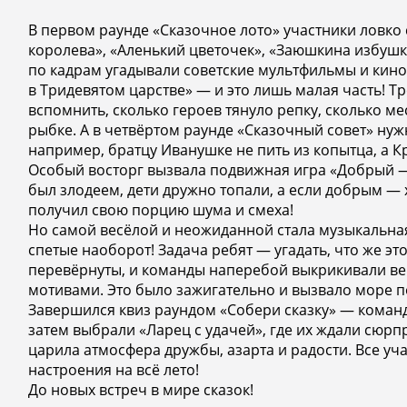
В первом раунде «Сказочное лото» участники ловко
королева», «Аленький цветочек», «Заюшкина избушк
по кадрам угадывали советские мультфильмы и кино
в Тридевятом царстве» — и это лишь малая часть! Т
вспомнить, сколько героев тянуло репку, сколько мес
рыбке. А в четвёртом раунде «Сказочный совет» н
например, братцу Иванушке не пить из копытца, а К
Особый восторг вызвала подвижная игра «Добрый — 
был злодеем, дети дружно топали, а если добрым — 
получил свою порцию шума и смеха!
Но самой весёлой и неожиданной стала музыкальна
спетые наоборот! Задача ребят — угадать, что же эт
перевёрнуты, и команды наперебой выкрикивали ве
мотивами. Это было зажигательно и вызвало море п
Завершился квиз раундом «Собери сказку» — команд
затем выбрали «Ларец с удачей», где их ждали сюр
царила атмосфера дружбы, азарта и радости. Все уч
настроения на всё лето!
До новых встреч в мире сказок!