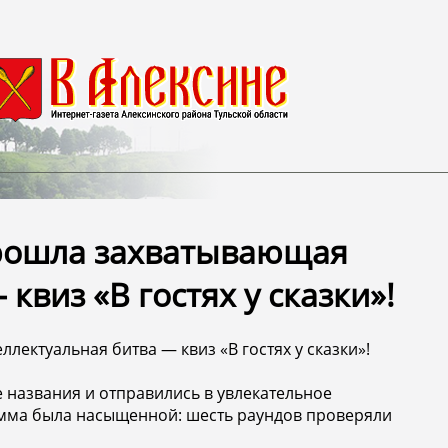
прошла захватывающая
виз «В гостях у сказки»! ️
ктуальная битва — квиз «В гостях у сказки»! ️
 названия и отправились в увлекательное
амма была насыщенной: шесть раундов проверяли