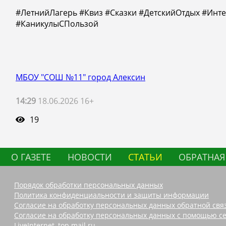
#ЛетнийЛагерь #Квиз #Сказки #ДетскийОтдых #Инт
#КаникулыСПользой
МБОУ "СОШ №11" город Алексин
14:29
18.06.2026 16+
19
О ГАЗЕТЕ
НОВОСТИ
СТАТЬИ
ОБРАТНАЯ
Порядок обработки персональных данных
Политика конфиденциальности и защиты информации
Согласие на обработку персональных данных обратной свя
Согласие на обработку персональных данных с помощью се
LiveInternet, top.mail.ru