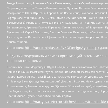
Тимур Рифгатович, Романова Ольга Евгеньевна, Щаров Сергей Алексадрови
Петровна, Кочеткова Татьяна Владимировна, Чуркина Наталья Валерьевна, 
Илларионова Юлия Юрьевна, Саранг Анна Васильевна, Захарова Светлана 
Гефтер Валентин Михайлович, Симонов Алексей Кириллович, Флиге Ирина 
Беляев Сергей Иванович, Голубева Елена Николаевна, Ганнушкина Светлана
Вячеславович, Арапова Галина Юрьевна, Свечников Анатолий Мариевич, П
Лукашевский Сергей Маркович, Бахмин Вячеслав Иванович, Шабад Анатоли
Александрович, Вицин Сергей Ефимович, Золотухин Борис Андреевич, Леви
Константинович
Источник:
http://unro.minjust.ru/NKOForeignAgent.aspx
данн
* Единый федеральный список организаций, в том числе и
террористическими:
Высший военный Маджлисуль Шура Объединенных сил моджахедов Кавказа, Ко
Лашкар-И-Тайба, Исламская группа, Движение Талибан, Исламская партия Т
Имарат Кавказ, АБТО, Правый сектор, Исламское государство, Джабха аль-
Ат-Тавхида Валь-Джихад, Чистопольский Джамаат, Рохнамо ба суи давлати и
Артподготовка, Религиозная группа “Джамаат “Красный пахарь”, Колумбайн
Челебиджихана, Азов, Партия исламского возрождения Таджикистана, Народ
России, Айдар, Русский добровольческий корпус
Источник:
http://nac.gov.ru/terroristicheskie-i-ekstremistskie-