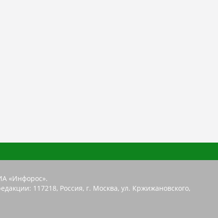
ИА «Инфорос».
едакции: 117218, Россия, г. Москва, ул. Кржижановского,