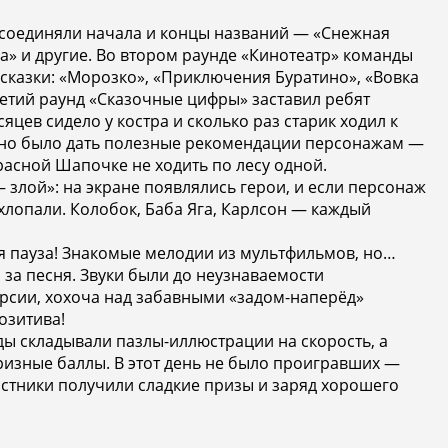
 соединяли начала и концы названий — «Снежная
а» и другие. Во втором раунде «Кинотеатр» команды
сказки: «Морозко», «Приключения Буратино», «Вовка
ретий раунд «Сказочные цифры» заставил ребят
яцев сидело у костра и сколько раз старик ходил к
ужно было дать полезные рекомендации персонажам —
расной Шапочке не ходить по лесу одной.
злой»: на экране появлялись герои, и если персонаж
хлопали. Колобок, Баба Яга, Карлсон — каждый
я пауза! Знакомые мелодии из мультфильмов, но…
о за песня. Звуки были до неузнаваемости
рсии, хохоча над забавными «задом-наперёд»
озитива!
ы складывали пазлы-иллюстрации на скорость, а
призные баллы. В этот день не было проигравших —
астники получили сладкие призы и заряд хорошего