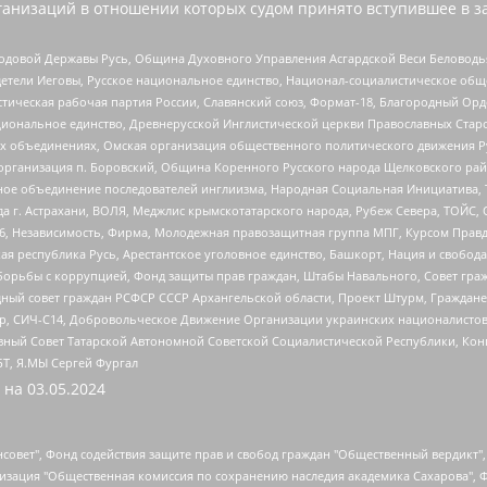
анизаций в отношении которых судом принято вступившее в з
 Родовой Державы Русь, Община Духовного Управления Асгардской Веси Беловод
детели Иеговы, Русское национальное единство, Национал-социалистическое об
истическая рабочая партия России, Славянский союз, Формат-18, Благородный Ор
ациональное единство, Древнерусской Инглистической церкви Православных Ста
ных объединениях, Омская организация общественного политического движения Р
рганизация п. Боровский, Община Коренного Русского народа Щелковского район
гиозное объединение последователей инглиизма, Народная Социальная Инициатива,
 г. Астрахани, ВОЛЯ, Меджлис крымскотатарского народа, Рубеж Севера, ТОЙС, 
6, Независимость, Фирма, Молодежная правозащитная группа МПГ, Курсом Правд
ая республика Русь, Арестантское уголовное единство, Башкорт, Нация и свобода,
орьбы с коррупцией, Фонд защиты прав граждан, Штабы Навального, Совет гражд
ный совет граждан РСФСР СССР Архангельской области, Проект Штурм, Граждане 
tsApp, СИЧ-С14, Добровольческое Движение Организации украинских националисто
ный Совет Татарской Автономной Советской Социалистической Республики, Кон
БТ, Я.МЫ Сергей Фургал
 на
03.05.2024
мная некоммерческая организация "Центр по работе с проблемой насилия "НАСИЛИЮ.НЕТ", Межрегиональный профессиональный союз работников здравоохранения "Альянс врачей", Юридическое лицо, зарегистрированное в Латвийской Республике, SIA "Medusa Project" (регистрационный номер 40103797863, дата регистрации 10.06.2014), Некоммерческая организация "Фонд по борьбе с коррупцией", Автономная некоммерческая организация "Институт права и публичной политики", Баданин Роман Сергеевич, Гликин Максим Александрович, Железнова Мария Михайловна, Лукьянова Юлия Сергеевна, Маетная Елизавета Витальевна, Маняхин Петр Борисович, Чуракова Ольга Владимировна, Ярош Юлия Петровна, Юридическое лицо "The Insider SIA", зарегистрированное в Риге, Латвийская Республика (дата регистрации 26.06.2015), являющееся администратором доменного имени интернет-издания "The Insider SIA", https://theins.ru, Постернак Алексей Евгеньевич, Рубин Михаил Аркадьевич, Анин Роман Александрович, Юридическое лицо Istories fonds, зарегистрированное в Латвийской Республике (регистрационный номер 50008295751, дата регистрации 24.02.2020), Великовский Дмитрий Александрович, Долинина Ирина Николаевна, Мароховская Алеся Алексеевна, Шлейнов Роман Юрьевич, Шмагун Олеся Валентиновна, Общество с ограниченной ответственностью "Альтаир 2021", Общество с ограниченной ответственностью "Вега 2021", Общество с ограниченной ответственностью "Главный редактор 2021", Общество с ограниченной ответственностью "Ромашки монолит", Важенков Артем Валерьевич, Ивановская областная общественная организация "Центр гендерных исследований", Гурман Юрий Альбертович, Медиапроект "ОВД-Инфо", Егоров Владимир Владимирович, Жилинский Владимир Александрович, Общество с ограниченной ответственностью "ЗП", Иванова София Юрьевна, Карезина Инна Павловна, Кильтау Екатерина Викторовна, Петров Алексей Викторович, Пискунов Сергей Евгеньевич, Смирнов Сергей Сергеевич, Тихонов Михаил Сергеевич, Общество с ограниченной ответственностью "ЖУРНАЛИСТ-ИНОСТРАННЫЙ АГЕНТ", Арапова Галина Юрьевна, Вольтская Татьяна Анатольевна, Американская компания "Mason G.E.S. Anonymous Foundation" (США), являющаяся владельцем интернет-издания https://mnews.world/, Компания "Stichting Bellingcat", зарегистрированная в Нидерландах (дата регистрации 11.07.2018), Захаров Андрей Вячеславович, Клепиковская Екатерина Дмитриевна, Общество с ограниченной ответственностью "МЕМО", Перл Роман Александрович, Симонов Евгений Алексеевич, Соловьева Елена Анатольевна, Сотников Даниил Владимирович, Сурначева Елизавета Дмитриевна, Автономная некоммерческая организация по защите прав человека и информированию населения "Якутия – Наше Мнение", Общество с ограниченной ответственностью "Москоу диджитал медиа", с 26.01.2023 Общество с ограниченной ответственностью "Чайка Белые сады", Ветошкина Валерия Валерьевна, Заговора Максим Александрович, Межрегиональное общественное движение "Российская ЛГБТ - сеть", Оленичев Максим Владимирович, Павлов Иван Юрьевич, Скворцова Елена Сергеевна, Общество с ограниченной ответственностью "Как бы инагент", Кочетков Игорь Викторович, Общество с ограниченной ответственностью "Честные выборы", Еланчик Олег Александрович, Общество с ограниченной ответственностью "Нобелевский призыв", Гималова Регина Эмилевна, Григорьев Андрей Валерьевич, Григорьева Алина Александровна, Ассоциация по содействию защите прав призывников, альтернативнослужащих и военнослужащих "Правозащитная группа "Гражданин.Армия.Право", Хисамова Регина Фаритовна, Автономная некоммерческая организация по реализации социально-правовых программ "Лилит", Дальн