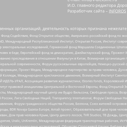
И.О. главного редактора Доро
Разработчик сайта –
INFOROS
енных организаций, деятельность которых признана нежелате
 Фонд Содействия, Фонд Открытое общество, Американо-российский фонд по э
 Международный Республиканский Институт, Открытая Россия, Институт совре
р электоральных исследований, Германский фонд Маршалла Соединенных Штатов
еловек в беде, Европейский фонд за демократию, Джеймстаунский фонд, Прожект
дованию преследования в отношении Фалуньгун в Китае, Всемирная организация 
беральной современности, Форум русскоязычных европейцев, Немецко-русский о
формации, Проект Медиа, Международное партнерство за права человека, Духов
 Колледж, Международное христианское движение, Всемирный Институт Саентол
 ИДЕЛЬ-УРАЛ, Ассоциация развития журналистики, IStories fonds, Королевск
r, Институт правовой инициативы Центральной и Восточной Европы, Фонд Открытой Э
ты, Международный научный центр им Вудро Вильсона, Свободная пресса, Возро
России, Лига Свободных Наций, Transparеncy International, Форум Свободных Н
правления, Форум гражданского общества Россия, Беллона, Союз жителей острово
роды, BDR Novaja Gazeta-Europe, Алтай проект, Образовательный дом прав челов
еван, Дом прав человека Крым, Центр дикого лосося, TVR Studios, ТВ Дождь, Це
урятия, Uralic, UnKremlin, Международная федерация транспортных рабочих, Ист
ейских и международных исследований, Общество Сторожевой башни, Библии и тр