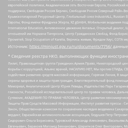
европейской политики, Академическая сеть Восточная Европа, Российский к
поддержки, Свободная Россия Берлин, Свободная Россия Северный Рейн-Вест
Крымскотатарский Ресурсный Центр, Глобальный союз IndustriALL, Russian E
Европы, Фонд имени Фридриха Эберта, XZ gGmbH, Мобильная академия поддержк
International Education, Антивоенное движение Антальи, Открытый диало
отношений им Нормана Патерсона, Центр Гражданских Свобод, Фонд Бориса
Прометей, Stop Occupation of Karelia, Вернись живым, Фридом Хаус, СОТА 
Источник:
https://minjust.gov.ru/ru/documents/7756/
данные
* Сведения реестра НКО, выполняющих функции иностранн
Лилит, Правозащитная группа Гражданин.Армия.Право, Нижегородский цент
борьбы с коррупцией, Альянс врачей, НАСИЛИЮ.НЕТ, Мы против СПИДа, СВЕ
содействия развитию средств массовой информации, Горячая Линия, В защ
охраны здоровья и защиты прав граждан, Благотворительный фонд помощи ос
Мемориал, Аналитический Центр Юрия Левады, Издательство Парк Гагарина
гласности, Российский исследовательский центр по правам человека, Даль
Сутяжник, АКАДЕМИЯ ПО ПРАВАМ ЧЕЛОВЕКА, Центр развития некоммерческих
Защиты Прав Средств Массовой Информации, Институт развития прессы - Си
Закон, Общественная комиссия по сохранению наследия академика Сахаров
вердикт, Евразийская антимонопольная ассоциация, Бедушев Петр Петрови
Сидорович Ольга Борисовна, Туровский Александр Алексеевич, Васильева А
Евгеньевич, Барахоев Магомед Бекханович, Шарипков Олег Викторович, М