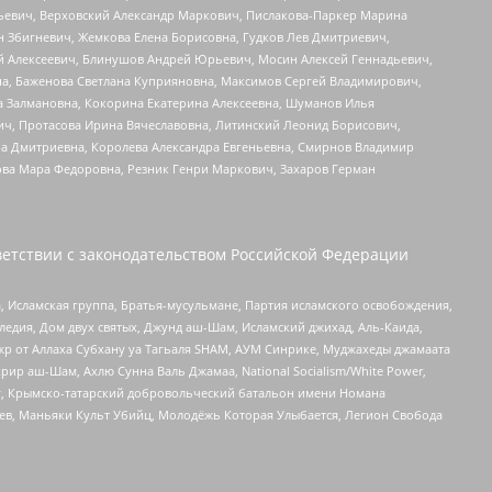
льевич, Верховский Александр Маркович, Пислакова-Паркер Марина
н Збигневич, Жемкова Елена Борисовна, Гудков Лев Дмитриевич,
й Алексеевич, Блинушов Андрей Юрьевич, Мосин Алексей Геннадьевич,
а, Баженова Светлана Куприяновна, Максимов Сергей Владимирович,
а Залмановна, Кокорина Екатерина Алексеевна, Шуманов Илья
ч, Протасова Ирина Вячеславовна, Литинский Леонид Борисович,
а Дмитриевна, Королева Александра Евгеньевна, Смирнов Владимир
ова Мара Федоровна, Резник Генри Маркович, Захаров Герман
етствии с законодательством Российской Федерации
 Исламская группа, Братья-мусульмане, Партия исламского освобождения,
едия, Дом двух святых, Джунд аш-Шам, Исламский джихад, Аль-Каида,
жр от Аллаха Субхану уа Тагьаля SHAM, АУМ Синрике, Муджахеды джамаата
рир аш-Шам, Ахлю Сунна Валь Джамаа, National Socialism/White Power,
рг, Крымско-татарский добровольческий батальон имени Номана
оев, Маньяки Культ Убийц, Молодёжь Которая Улыбается, Легион Свобода