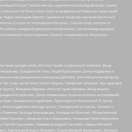
астоящая Россия, Глобальная сеть журналистов-расследователей, Служба
a Asocicion de Rusos Libres, Союз за возвращение Северных территорий,
еста, Радио Свободная Европа, Германское общество изучения Восточной
ouncils for International Education, Cultural Vistas, Institute of
, Российско-канадский демократический альянс, Школа международных
е антивоенное сопротивление, Комитет независимости Ингушетии,
ты прав граждан Штаб, Институт права и публичной политики, Фонд
инициатива, Гражданский Союз, Хасдей Ерушалаим, Центр поддержки и
социально-информационных инициатив Действие, Благотворительный фонд
Так, Сова, центр Анна, Проект Апрель, Самарская губерния, Эра здоровья,
я группа, Женщины Евразии, Институт прав человека, Фонд защиты
Гражданское действие, Центр независимых социологических исследований,
стран, Гражданское содействие, Трансперенси Интернешнл-Р, Центр
н, Фонд поддержки свободы прессы, Гражданский контроль, Человек и
тут Развития Свободы Информации, Экозащита!-Женсовет, Общественный
й Павел Юрьевич, Шнырова Ольга Вадимовна, Чанышева Лилия Айратовна,
ин Сергей Георгиевич, Пивоваров Андрей Сергеевич, Аверин Виталий
вич, Каргалицкий Борис Юльевич, Созаев Валерий Валерьевич, Исламов