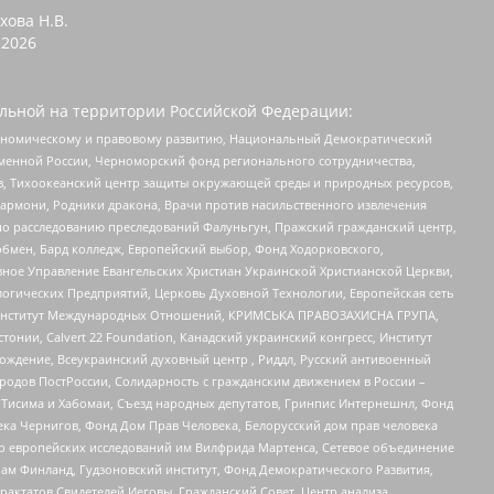
хова Н.В.
2026
льной на территории Российской Федерации:
кономическому и правовому развитию, Национальный Демократический
менной России, Черноморский фонд регионального сотрудничества,
, Тихоокеанский центр защиты окружающей среды и природных ресурсов,
 Хармони, Родники дракона, Врачи против насильственного извлечения
по расследованию преследований Фалуньгун, Пражский гражданский центр,
бмен, Бард колледж, Европейский выбор, Фонд Ходорковского,
ное Управление Евангельских Христиан Украинской Христианской Церкви,
огических Предприятий, Церковь Духовной Технологии, Европейская сеть
ий Институт Международных Отношений, КРИМСЬКА ПРАВОЗАХИСНА ГРУПА,
стонии, Calvert 22 Foundation, Канадский украинский конгресс, Институт
ждение, Всеукраинский духовный центр , Риддл, Русский антивоенный
ародов ПостРоссии, Солидарность с гражданским движением в России –
в Тисима и Хабомаи, Съезд народных депутатов, Гринпис Интернешнл, Фонд
ека Чернигов, Фонд Дом Прав Человека, Белорусский дом прав человека
нтр европейских исследований им Вилфрида Мартенса, Сетевое объединение
Чам Финланд, Гудзоновский институт, Фонд Демократического Развития,
актатов Свидетелей Иеговы, Гражданский Совет, Центр анализа