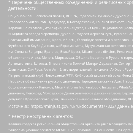
* Перечень общественных объединений и религиозных орг
деятельности:
Национал-большевистская партия, ВЕК РА, Рада земли Кубанской Духовно
Староверов-Инглингов, Нурджулар, К Богодержавию, Таблиги Джамаат, Сви
Карачая, Союз славян, Ат-Такфир Валь-Хиджра, Пит Буль, Национал-социал
Инициатива города Череповца, Духовно-Родовая Держава Русь, Русское н
нелегальной иммиграции, Кровь и Честь, О свободе совести и о религиоз
Футбольного Клуба Динамо, Файзрахманисты, Мусульманская религиозная о
им. Степана Бандеры, Братство, Белый Крест, Misanthropic division, Рели
объединение Атака, Мечеть Мирмамеда, Община Коренного Русского народа
Артподготовка, Штольц, В честь иконы Божией Матери Державная, Сектор 1
Славянских Сил Руси, Алля-Аят, Благотворительный пансионат Ак Умут, Русск
Патриотический клуб-Новокузнецк/РПК, Сибирский державный союз, Фонд б
Народное объединение русского движения, Народное движение Адат, Народ
Социалистических Районов, Meta Platforms Inc, Facebook, Instagram, Wha
движение, Невоград, Молодежное Демократическое Движение Весна, Верхов
депутатов Красноярского края, Этническое национальное объединение, ЛГ
Источник:
https://minjust.gov.ru/ru/documents/7822/
данные
* Реестр иностранных агентов:
Калининградская региональная общественная организация "Экозащита!-Женсовет", Фонд содействия защите прав и свобод граждан "Общественный вердикт", Фонд "Институт Развития Свободы Информации", Частное учреждение "Информационное агентство МЕМО. РУ", Региональная общественная организация "Общественная комиссия по сохранению наследия академика Сахарова", Фонд поддержки свободы прессы, Санкт-Петербургская общественная правозащитная организация "Гражданский контроль", Межрегиональная общественная организация "Информационно-просветительский центр "Мемориал", Региональный Фонд "Центр Защиты Прав Средств Массовой Информации", с 05.12.2023 Фонд "Центр Защиты Прав Средств массовой информации", Региональная общественная благотворительная организация помощи беженцам и мигрантам "Гражданское содействие", Негосударственное образовательное учреждение дополнительного профессионального образования (повышение квалификации) специалистов "АКАДЕМИЯ ПО ПРАВАМ ЧЕЛОВЕКА", Свердловская региональная общественная организация "Сутяжник", Автономная некоммерческая организация "Центр независимых социологических исследований", Союз общественных объединений "Российский исследовательский центр по правам человека", Региональное общественное учреждение научно-информационный центр "МЕМОРИАЛ", Некоммерческая организация "Фонд защиты гласности", Автономная некоммерческая организация "Институт прав человека", Городская общественная организация "Екатеринбургское общество "МЕМОРИАЛ", Городская общественная организация "Рязанское историко-просветительское и правозащитное общество "Мемориал" (Рязанский Мемориал), Челябинский региональный орган общественной самодеятельности – женское общественное объединение "Женщины Евразии", Челябинский региональный орган общественной самодеятельности "Уральская правозащитная группа", Фонд содействия защите здоровья и социальной справедливости имени Андрея Рылькова, Автономная Некоммерческая Организация "Аналитический Центр Юрия Левады", Автономная некоммерческая организация социальной поддержки населения "Проект Апрель", Региональная общественная организация помощи женщинам и детям, находящимся в кризисной ситуации "Информационно-методический центр "Анна", Фонд содействия развитию массовых коммуникаций и правовому просвещению "Так-так-Так", Фонд содействия устойчивому развитию "Серебряная тайга", Свердловский региональный общественный фонд социальных проектов "Новое время", "Idel.Реалии", Кавказ.Реалии, Крым.Реалии, Телеканал Настоящее Время, Татаро-башкирская служба Радио Свобода (Azatliq Radiosi), Радио Свободная Европа/Радио Свобода (PCE/PC), "Сибирь.Реалии", "Фактограф", Благотворительный фонд помощи осужденным и их семьям, Автономная некоммерческая организация "Институт глобализации и социальных движений", Фонд "В защиту прав заключенных", Частное учреждение "Центр поддержки и содействия развитию средств массовой информации", Пензенский региональный общественный благотворительный фонд "Гражданский союз", "Север.Реалии", Некоммерческая организация Фонд "Правовая инициатива", Общество с ограниченной ответственностью "Радио Свободная Европа/Радио Свобода", Чешское информационное агентство "MEDIUM-ORIENT", Красноярская региональная общественная организация "Мы против СПИДа", Камалягин Денис Николаевич, Маркелов Сергей Евгеньевич, Пономарев Лев Александрович, Савицкая Людмила Алексеевна, Автоно