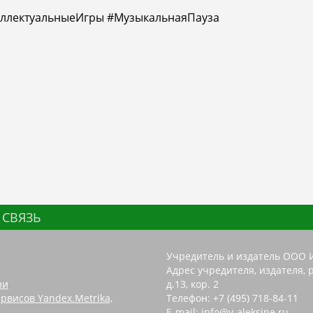
еллектуальныеИгры #МузыкальнаяПауза
 СВЯЗЬ
Учредитель и издатель ООО 
Адрес учредителя, издателя, р
зи
д.13, кор. 2
рвисов Yandex.Metrika,
Телефон: +7 (495) 718-84-11
E-mail: info@v-aleksine.ru