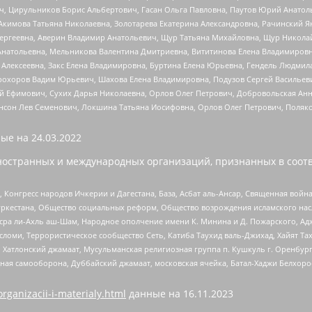
ч, Цирульников Борис Альбертович, Гасан Ольга Павловна, Паутов Юрий Анато
Акимова Татьяна Николаевна, Золотарева Екатерина Александровна, Рачинский Я
Сергеевна, Аверин Владимир Анатольевич, Щур Татьяна Михайловна, Щур Никола
Анатольевна, Мельникова Валентина Дмитриевна, Вититинова Елена Владимировн
 Алексеевна, Закс Елена Владимировна, Буртина Елена Юрьевна, Гендель Людмил
рохоров Вадим Юрьевич, Шахова Елена Владимировна, Подузов Сергей Васильеви
й Ефимович, Сухих Дарья Николаевна, Орлов Олег Петрович, Добровольская Анн
нсон Лев Семенович, Локшина Татьяна Иосифовна, Орлов Олег Петрович, Поляк
ые на
24.03.2022
ностранных и международных организаций, признанных в соотв
нгресс народов Ичкерии и Дагестана, База, Асбат аль-Ансар, Священная война,
уркестана, Общество социальных реформ, Общество возрождения исламского насл
Нусра ли-Ахль аш-Шам, Народное ополчение имени К. Минина и Д. Пожарского, Ад
сломи, Террористическое сообщество Сеть, Катиба Таухид валь-Джихад, Хайят Тах
, Хатлонский джамаат, Мусульманская религиозная группа п. Кушкуль г. Оренбу
ная самооборона, Дуббайский джамаат, московская ячейка, Батал-Хаджи Белхор
organizacii-i-materialy.html
данные на
16.11.2023