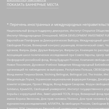
ПОКАЗАТЬ БАННЕРНЫЕ МЕСТА
* Перечень иностранных и международных неправительств
Национальный фонд в поддержку демократии, Институт Открытое Общество
Институт Международных Отношений, MEDIA DEVELOPMENT INVESTMENT FUND,
Европейская Платформа за Демократические Выборы, Международный цент
Свободная Россия, Всемирный конгресс украинцев, Атлантический совет, Ч
органов, Фалунь Дафа, Друзья Фалуньгун, Фалуньгун, Коалиция по рассле
Ассоциация школ политических исследований при Совете Европы, Центр ли
Оксфордский российский фонд, Фонд Будущее России, Компания свободы ин
Новое Поколение, Духовное Учебное Заведение Международный Библейский
организаций по наблюдению за выборами, Республика Польша, СВОБОДНЫЙ
Фонд имени Генриха Бёлля, Stichting Bellingcat, Bellingcat Ltd, The Inside
Макдональда-Лорье, Украинская национальная федерация Канады, Декабрис
комитет в Швеции, Проект Медуза, Фонд Андрея Сахарова, Форум свободной 
Solidarus, КрымSOS, Свободный университет, Институт государственного у
борьбы с коррупцией Инк, Завет церквей TCCN, Агора, Всемирный фонд при
имени Бориса Звозскова, Дом прав человека Тбилиси, Дом прав человека Ер
журналистов расследователей, АЛЛАТРА, За свободную Россию, Свободная Б
Комитет-2024, Центрально-Европейский университет, Центр восточноевроп