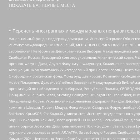
ПОКАЗАТЬ БАННЕРНЫЕ МЕСТА
* Перечень иностранных и международных неправительств
Национальный фонд в поддержку демократии, Институт Открытое Общество
Институт Международных Отношений, MEDIA DEVELOPMENT INVESTMENT FUND,
Европейская Платформа за Демократические Выборы, Международный цент
Свободная Россия, Всемирный конгресс украинцев, Атлантический совет, Ч
органов, Фалунь Дафа, Друзья Фалуньгун, Фалуньгун, Коалиция по рассле
Ассоциация школ политических исследований при Совете Европы, Центр ли
Оксфордский российский фонд, Фонд Будущее России, Компания свободы ин
Новое Поколение, Духовное Учебное Заведение Международный Библейский
организаций по наблюдению за выборами, Республика Польша, СВОБОДНЫЙ
Фонд имени Генриха Бёлля, Stichting Bellingcat, Bellingcat Ltd, The Inside
Макдональда-Лорье, Украинская национальная федерация Канады, Декабрис
комитет в Швеции, Проект Медуза, Фонд Андрея Сахарова, Форум свободной 
Solidarus, КрымSOS, Свободный университет, Институт государственного у
борьбы с коррупцией Инк, Завет церквей TCCN, Агора, Всемирный фонд при
имени Бориса Звозскова, Дом прав человека Тбилиси, Дом прав человека Ер
журналистов расследователей, АЛЛАТРА, За свободную Россию, Свободная Б
Комитет-2024, Центрально-Европейский университет, Центр восточноевроп