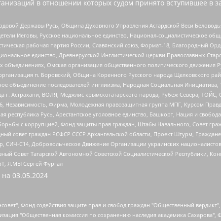
анизаций в отношении которых судом принято вступившее в з
 Родовой Державы Русь, Община Духовного Управления Асгардской Веси Беловод
детели Иеговы, Русское национальное единство, Национал-социалистическое об
истическая рабочая партия России, Славянский союз, Формат-18, Благородный Ор
ациональное единство, Древнерусской Инглистической церкви Православных Ста
ных объединениях, Омская организация общественного политического движения Р
рганизация п. Боровский, Община Коренного Русского народа Щелковского район
гиозное объединение последователей инглиизма, Народная Социальная Инициатива,
 г. Астрахани, ВОЛЯ, Меджлис крымскотатарского народа, Рубеж Севера, ТОЙС, 
6, Независимость, Фирма, Молодежная правозащитная группа МПГ, Курсом Правд
ая республика Русь, Арестантское уголовное единство, Башкорт, Нация и свобода,
орьбы с коррупцией, Фонд защиты прав граждан, Штабы Навального, Совет гражд
ный совет граждан РСФСР СССР Архангельской области, Проект Штурм, Граждане 
tsApp, СИЧ-С14, Добровольческое Движение Организации украинских националисто
ный Совет Татарской Автономной Советской Социалистической Республики, Кон
БТ, Я.МЫ Сергей Фургал
 на
03.05.2024
мная некоммерческая организация "Центр по работе с проблемой насилия "НАСИЛИЮ.НЕТ", Межрегиональный профессиональный союз работников здравоохранения "Альянс врачей", Юридическое лицо, зарегистрированное в Латвийской Республике, SIA "Medusa Project" (регистрационный номер 40103797863, дата регистрации 10.06.2014), Некоммерческая организация "Фонд по борьбе с коррупцией", Автономная некоммерческая организация "Институт права и публичной политики", Баданин Роман Сергеевич, Гликин Максим Александрович, Железнова Мария Михайловна, Лукьянова Юлия Сергеевна, Маетная Елизавета Витальевна, Маняхин Петр Борисович, Чуракова Ольга Владимировна, Ярош Юлия Петровна, Юридическое лицо "The Insider SIA", зарегистрированное в Риге, Латвийская Республика (дата регистрации 26.06.2015), являющееся администратором доменного имени интернет-издания "The Insider SIA", https://theins.ru, Постернак Алексей Евгеньевич, Рубин Михаил Аркадьевич, Анин Роман Александрович, Юридическое лицо Istories fonds, зарегистрированное в Латвийской Республике (регистрационный номер 50008295751, дата регистрации 24.02.2020), Великовский Дмитрий Александрович, Долинина Ирина Николаевна, Мароховская Алеся Алексеевна, Шлейнов Роман Юрьевич, Шмагун Олеся Валентиновна, Общество с ограниченной ответственностью "Альтаир 2021", Общество с ограниченной ответственностью "Вега 2021", Общество с ограниченной ответственностью "Главный редактор 2021", Общество с ограниченной ответственностью "Ромашки монолит", Важенков Артем Валерьевич, Ивановская областная общественная организация "Центр гендерных исследований", Гурман Юрий Альбертович, Медиапроект "ОВД-Инфо", Егоров Владимир Владимирович, Жилинский Владимир Александрович, Общество с ограниченной ответственностью "ЗП", Иванова София Юрьевна, Карезина Инна Павловна, Кильтау Екатерина Викторовна, Петров Алексей Викторович, Пискунов Сергей Евгеньевич, Смирнов Сергей Сергеевич, Тихонов Михаил Сергеевич, Общество с ограниченной ответственностью "ЖУРНАЛИСТ-ИНОСТРАННЫЙ АГЕНТ", Арапова Галина Юрьевна, Вольтская Татьяна Анатольевна, Американская компания "Mason G.E.S. Anonymous Foundation" (США), являющаяся владельцем интернет-издания https://mnews.world/, Компания "Stichting Bellingcat", зарегистрированная в Нидерландах (дата регистрации 11.07.2018), Захаров Андрей Вячеславович, Клепиковская Екатерина Дмитриевна, Общество с ограниченной ответственностью "МЕМО", Перл Роман Александрович, Симонов Евгений Алексеевич, Соловьева Елена Анатольевна, Сотников Даниил Владимирович, Сурначева Елизавета Дмитриевна, Автономная некоммерческая организация по защите прав человека и информированию населения "Якутия – Наше Мнение", Общество с ограниченной ответственностью "Москоу диджитал медиа", с 26.01.2023 Общество с ограниченной ответственностью "Чайка Белые сады", Ветошкина Валерия Валерьевна, Заговора Максим Александрович, Межрегиональное общественное движение "Российская ЛГБТ - сеть", Оленичев Максим Владимирович, Павлов Иван Юрьевич, Скворцова Елена Сергеевна, Общество с ограниченной ответственностью "Как бы инагент", Кочетков Игорь Викторович, Общество с ограниченной ответственностью "Честные выборы", Еланчик Олег Александрович, Общество с ограниченной ответственностью "Нобелевский призыв", Гималова Регина Эмилевна, Григорьев Андрей Валерьевич, Григорьева Алина Александровна, Ассоциация по содействию защите прав призывников, альтернативнослужащих и военнослужащих "Правозащитная группа "Гражданин.Армия.Право", Хисамова Регина Фаритовна, Автономная некоммерческая организация по реализации социально-правовых программ "Лилит", Дальн