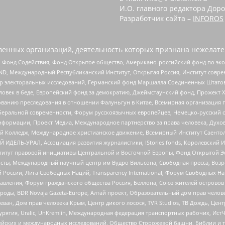
И.О. главного редактора Доро
Разработчик сайта –
INFOROS
енных организаций, деятельность которых признана нежелате
 Фонд Содействия, Фонд Открытое общество, Американо-российский фонд по э
 Международный Республиканский Институт, Открытая Россия, Институт совре
р электоральных исследований, Германский фонд Маршалла Соединенных Штатов
еловек в беде, Европейский фонд за демократию, Джеймстаунский фонд, Прожект
дованию преследования в отношении Фалуньгун в Китае, Всемирная организация 
беральной современности, Форум русскоязычных европейцев, Немецко-русский о
формации, Проект Медиа, Международное партнерство за права человека, Духов
 Колледж, Международное христианское движение, Всемирный Институт Саентол
 ИДЕЛЬ-УРАЛ, Ассоциация развития журналистики, IStories fonds, Королевск
r, Институт правовой инициативы Центральной и Восточной Европы, Фонд Открытой Э
ты, Международный научный центр им Вудро Вильсона, Свободная пресса, Возро
России, Лига Свободных Наций, Transparеncy International, Форум Свободных Н
правления, Форум гражданского общества Россия, Беллона, Союз жителей острово
роды, BDR Novaja Gazeta-Europe, Алтай проект, Образовательный дом прав челов
еван, Дом прав человека Крым, Центр дикого лосося, TVR Studios, ТВ Дождь, Це
урятия, Uralic, UnKremlin, Международная федерация транспортных рабочих, Ист
ейских и международных исследований, Общество Сторожевой башни, Библии и тр