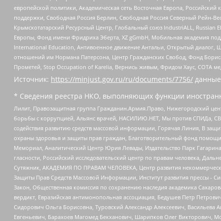
европейской политики, Академическая сеть Восточная Европа, Российский к
поддержки, Свободная Россия Берлин, Свободная Россия Северный Рейн-Вест
Крымскотатарский Ресурсный Центр, Глобальный союз IndustriALL, Russian E
Европы, Фонд имени Фридриха Эберта, XZ gGmbH, Мобильная академия поддержк
International Education, Антивоенное движение Антальи, Открытый диало
отношений им Нормана Патерсона, Центр Гражданских Свобод, Фонд Бориса
Прометей, Stop Occupation of Karelia, Вернись живым, Фридом Хаус, СОТА 
Источник:
https://minjust.gov.ru/ru/documents/7756/
данные
* Сведения реестра НКО, выполняющих функции иностранн
Лилит, Правозащитная группа Гражданин.Армия.Право, Нижегородский цент
борьбы с коррупцией, Альянс врачей, НАСИЛИЮ.НЕТ, Мы против СПИДа, СВЕ
содействия развитию средств массовой информации, Горячая Линия, В защ
охраны здоровья и защиты прав граждан, Благотворительный фонд помощи ос
Мемориал, Аналитический Центр Юрия Левады, Издательство Парк Гагарина
гласности, Российский исследовательский центр по правам человека, Даль
Сутяжник, АКАДЕМИЯ ПО ПРАВАМ ЧЕЛОВЕКА, Центр развития некоммерческих
Защиты Прав Средств Массовой Информации, Институт развития прессы - Си
Закон, Общественная комиссия по сохранению наследия академика Сахаров
вердикт, Евразийская антимонопольная ассоциация, Бедушев Петр Петрови
Сидорович Ольга Борисовна, Туровский Александр Алексеевич, Васильева А
Евгеньевич, Барахоев Магомед Бекханович, Шарипков Олег Викторович, М