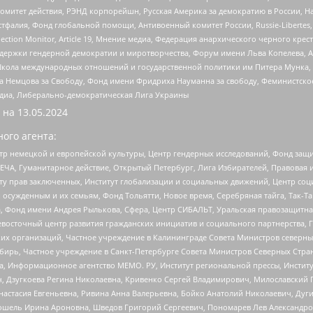
омитет действия, РЭНД корпорейшн, Русская Америка за демократию в России, Н
фалия, Фонд глобальной помощи, Антивоенный комитет России, Russie-Libertes, L
lection Monitor, Article 19, Мнение медиа, Федерация анархического черного кр
и гендерной демократии и миротворчества, Форум имени Льва Копелева, American C
г, Школа международных отношений и государственной политики им Питера Мунка
 Немцова за Свободу, Фонд имени Фридриха Науманна за свободу, Феминистско
медиа, Либерально-демократическая Лига Украины
 на
13.05.2024
ого агента:
р немецкой и европейской культуры, Центр гендерных исследований, Фонд защи
ЧА, Гуманитарное действие, Открытый Петербург, Лига Избирателей, Правовая 
иту прав заключенных, Институт глобализации и социальных движений, Центр 
ужденным и их семьям, Фонд Тольятти, Новое время, Серебряная тайга, Так-Так-
, Фонд имени Андрея Рылькова, Сфера, Центр СИБАЛЬТ, Уральская правозащитна
невосточный центр развития гражданских инициатив и социального партнерства, 
 организаций, Частное учреждение в Калининграде Совета Министров северных 
бирь, Частное учреждение в Санкт-Петербурге Совета Министров Северных Стра
а, Информационное агентство МЕМО. РУ, Институт региональной прессы, Инсти
ч, Дзугкоева Регина Николаевна, Кривенко Сергей Владимирович, Милославски
настасия Евгеньевна, Ривина Анна Валерьевна, Бойко Анатолий Николаевич, Дуг
ошель Ирина Ароновна, Шведов Григорий Сергеевич, Пономарев Лев Александро