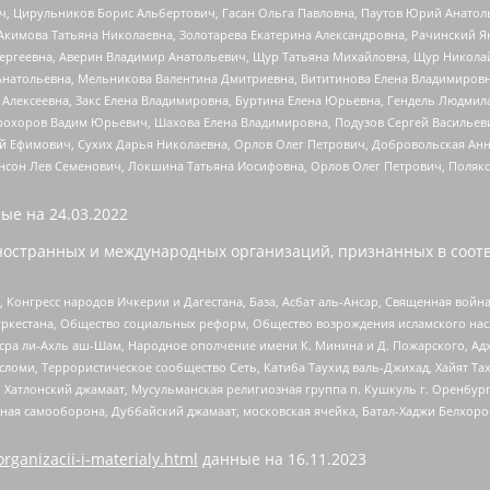
ч, Цирульников Борис Альбертович, Гасан Ольга Павловна, Паутов Юрий Анато
Акимова Татьяна Николаевна, Золотарева Екатерина Александровна, Рачинский Я
Сергеевна, Аверин Владимир Анатольевич, Щур Татьяна Михайловна, Щур Никола
Анатольевна, Мельникова Валентина Дмитриевна, Вититинова Елена Владимировн
 Алексеевна, Закс Елена Владимировна, Буртина Елена Юрьевна, Гендель Людмил
рохоров Вадим Юрьевич, Шахова Елена Владимировна, Подузов Сергей Васильеви
й Ефимович, Сухих Дарья Николаевна, Орлов Олег Петрович, Добровольская Анн
нсон Лев Семенович, Локшина Татьяна Иосифовна, Орлов Олег Петрович, Поляк
ые на
24.03.2022
ностранных и международных организаций, признанных в соотв
нгресс народов Ичкерии и Дагестана, База, Асбат аль-Ансар, Священная война,
уркестана, Общество социальных реформ, Общество возрождения исламского насл
Нусра ли-Ахль аш-Шам, Народное ополчение имени К. Минина и Д. Пожарского, Ад
сломи, Террористическое сообщество Сеть, Катиба Таухид валь-Джихад, Хайят Тах
, Хатлонский джамаат, Мусульманская религиозная группа п. Кушкуль г. Оренбу
ная самооборона, Дуббайский джамаат, московская ячейка, Батал-Хаджи Белхор
organizacii-i-materialy.html
данные на
16.11.2023