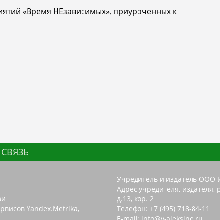
иятий «Время НЕзависимых», приуроченных к
 СВЯЗЬ
Учредитель и издатель ООО 
Адрес учредителя, издателя, р
зи
д.13, кор. 2
рвисов Yandex.Metrika,
Телефон: +7 (495) 718-84-11
E-mail: info@v-aleksine.ru