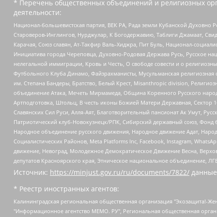
* Перечень общественных объединений и религиозных орг
деятельности:
Национал-большевистская партия, ВЕК РА, Рада земли Кубанской Духовно
Староверов-Инглингов, Нурджулар, К Богодержавию, Таблиги Джамаат, Сви
Карачая, Союз славян, Ат-Такфир Валь-Хиджра, Пит Буль, Национал-социал
Инициатива города Череповца, Духовно-Родовая Держава Русь, Русское н
нелегальной иммиграции, Кровь и Честь, О свободе совести и о религиоз
Футбольного Клуба Динамо, Файзрахманисты, Мусульманская религиозная о
им. Степана Бандеры, Братство, Белый Крест, Misanthropic division, Рели
объединение Атака, Мечеть Мирмамеда, Община Коренного Русского народа
Артподготовка, Штольц, В честь иконы Божией Матери Державная, Сектор 1
Славянских Сил Руси, Алля-Аят, Благотворительный пансионат Ак Умут, Русск
Патриотический клуб-Новокузнецк/РПК, Сибирский державный союз, Фонд б
Народное объединение русского движения, Народное движение Адат, Народ
Социалистических Районов, Meta Platforms Inc, Facebook, Instagram, Wha
движение, Невоград, Молодежное Демократическое Движение Весна, Верхов
депутатов Красноярского края, Этническое национальное объединение, ЛГ
Источник:
https://minjust.gov.ru/ru/documents/7822/
данные
* Реестр иностранных агентов:
Калининградская региональная общественная организация "Экозащита!-Женсовет", Фонд содействия защите прав и свобод граждан "Общественный вердикт", Фонд "Институт Развития Свободы Информации", Частное учреждение "Информационное агентство МЕМО. РУ", Региональная общественная организация "Общественная комиссия по сохранению наследия академика Сахарова", Фонд поддержки свободы прессы, Санкт-Петербургская общественная правозащитная организация "Гражданский контроль", Межрегиональная общественная организация "Информационно-просветительский центр "Мемориал", Региональный Фонд "Центр Защиты Прав Средств Массовой Информации", с 05.12.2023 Фонд "Центр Защиты Прав Средств массовой информации", Региональная общественная благотворительная организация помощи беженцам и мигрантам "Гражданское содействие", Негосударственное образовательное учреждение дополнительного профессионального образования (повышение квалификации) специалистов "АКАДЕМИЯ ПО ПРАВАМ ЧЕЛОВЕКА", Свердловская региональная общественная организация "Сутяжник", Автономная некоммерческая организация "Центр независимых социологических исследований", Союз общественных объединений "Российский исследовательский центр по правам человека", Региональное общественное учреждение научно-информационный центр "МЕМОРИАЛ", Некоммерческая организация "Фонд защиты гласности", Автономная некоммерческая организация "Институт прав человека", Городская общественная организация "Екатеринбургское общество "МЕМОРИАЛ", Городская общественная организация "Рязанское историко-просветительское и правозащитное общество "Мемориал" (Рязанский Мемориал), Челябинский региональный орган общественной самодеятельности – женское общественное объединение "Женщины Евразии", Челябинский региональный орган общественной самодеятельности "Уральская правозащитная группа", Фонд содействия защите здоровья и социальной справедливости имени Андрея Рылькова, Автономная Некоммерческая Организация "Аналитический Центр Юрия Левады", Автономная некоммерческая организация социальной поддержки населения "Проект Апрель", Региональная общественная организация помощи женщинам и детям, находящимся в кризисной ситуации "Информационно-методический центр "Анна", Фонд содействия развитию массовых коммуникаций и правовому просвещению "Так-так-Так", Фонд содействия устойчивому развитию "Серебряная тайга", Свердловский региональный общественный фонд социальных проектов "Новое время", "Idel.Реалии", Кавказ.Реалии, Крым.Реалии, Телеканал Настоящее Время, Татаро-башкирская служба Радио Свобода (Azatliq Radiosi), Радио Свободная Европа/Радио Свобода (PCE/PC), "Сибирь.Реалии", "Фактограф", Благотворительный фонд помощи осужденным и их семьям, Автономная некоммерческая организация "Институт глобализации и социальных движений", Фонд "В защиту прав заключенных", Частное учреждение "Центр поддержки и содействия развитию средств массовой информации", Пензенский региональный общественный благотворительный фонд "Гражданский союз", "Север.Реалии", Некоммерческая организация Фонд "Правовая инициатива", Общество с ограниченной ответственностью "Радио Свободная Европа/Радио Свобода", Чешское информационное агентство "MEDIUM-ORIENT", Красноярская региональная общественная организация "Мы против СПИДа", Камалягин Денис Николаевич, Маркелов Сергей Евгеньевич, Пономарев Лев Александрович, Савицкая Людмила Алексеевна, Автоно