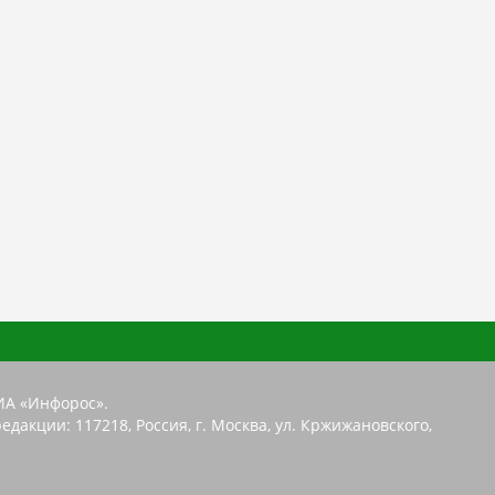
ИА «Инфорос».
едакции: 117218, Россия, г. Москва, ул. Кржижановского,