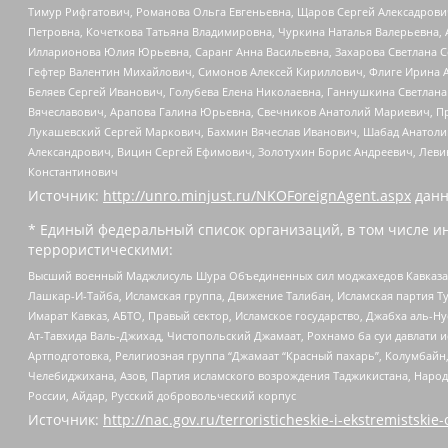
Тимур Рифгатович, Романова Ольга Евгеньевна, Щаров Сергей Алексадрови
Петровна, Кочеткова Татьяна Владимировна, Чуркина Наталья Валерьевна, 
Илларионова Юлия Юрьевна, Саранг Анна Васильевна, Захарова Светлана 
Гефтер Валентин Михайлович, Симонов Алексей Кириллович, Флиге Ирина 
Беляев Сергей Иванович, Голубева Елена Николаевна, Ганнушкина Светлана
Вячеславович, Арапова Галина Юрьевна, Свечников Анатолий Мариевич, П
Лукашевский Сергей Маркович, Бахмин Вячеслав Иванович, Шабад Анатоли
Александрович, Вицин Сергей Ефимович, Золотухин Борис Андреевич, Леви
Константинович
Источник:
http://unro.minjust.ru/NKOForeignAgent.aspx
данн
* Единый федеральный список организаций, в том числе и
террористическими:
Высший военный Маджлисуль Шура Объединенных сил моджахедов Кавказа, Ко
Лашкар-И-Тайба, Исламская группа, Движение Талибан, Исламская партия Т
Имарат Кавказ, АБТО, Правый сектор, Исламское государство, Джабха аль-
Ат-Тавхида Валь-Джихад, Чистопольский Джамаат, Рохнамо ба суи давлати и
Артподготовка, Религиозная группа “Джамаат “Красный пахарь”, Колумбайн
Челебиджихана, Азов, Партия исламского возрождения Таджикистана, Народ
России, Айдар, Русский добровольческий корпус
Источник:
http://nac.gov.ru/terroristicheskie-i-ekstremistskie-