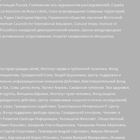
астоящая Россия, Глобальная сеть журналистов-расследователей, Служба
a Asocicion de Rusos Libres, Союз за возвращение Северных территорий,
еста, Радио Свободная Европа, Германское общество изучения Восточной
ouncils for International Education, Cultural Vistas, Institute of
, Российско-канадский демократический альянс, Школа международных
е антивоенное сопротивление, Комитет независимости Ингушетии,
ты прав граждан Штаб, Институт права и публичной политики, Фонд
инициатива, Гражданский Союз, Хасдей Ерушалаим, Центр поддержки и
социально-информационных инициатив Действие, Благотворительный фонд
Так, Сова, центр Анна, Проект Апрель, Самарская губерния, Эра здоровья,
я группа, Женщины Евразии, Институт прав человека, Фонд защиты
Гражданское действие, Центр независимых социологических исследований,
стран, Гражданское содействие, Трансперенси Интернешнл-Р, Центр
н, Фонд поддержки свободы прессы, Гражданский контроль, Человек и
тут Развития Свободы Информации, Экозащита!-Женсовет, Общественный
й Павел Юрьевич, Шнырова Ольга Вадимовна, Чанышева Лилия Айратовна,
ин Сергей Георгиевич, Пивоваров Андрей Сергеевич, Аверин Виталий
вич, Каргалицкий Борис Юльевич, Созаев Валерий Валерьевич, Исламов