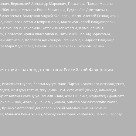
льевич, Верховский Александр Маркович, Пислакова-Паркер Марина
н Збигневич, Жемкова Елена Борисовна, Гудков Лев Дмитриевич,
й Алексеевич, Блинушов Андрей Юрьевич, Мосин Алексей Геннадьевич,
а, Баженова Светлана Куприяновна, Максимов Сергей Владимирович,
а Залмановна, Кокорина Екатерина Алексеевна, Шуманов Илья
ч, Протасова Ирина Вячеславовна, Литинский Леонид Борисович,
а Дмитриевна, Королева Александра Евгеньевна, Смирнов Владимир
ова Мара Федоровна, Резник Генри Маркович, Захаров Герман
етствии с законодательством Российской Федерации
 Исламская группа, Братья-мусульмане, Партия исламского освобождения,
едия, Дом двух святых, Джунд аш-Шам, Исламский джихад, Аль-Каида,
жр от Аллаха Субхану уа Тагьаля SHAM, АУМ Синрике, Муджахеды джамаата
рир аш-Шам, Ахлю Сунна Валь Джамаа, National Socialism/White Power,
рг, Крымско-татарский добровольческий батальон имени Номана
оев, Маньяки Культ Убийц, Молодёжь Которая Улыбается, Легион Свобода