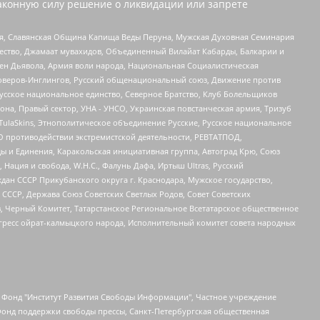
аконную силу решение о ликвидации или запрете
ья, Славянская Община Капища Веды Перуна, Мужская Духовная Семинария
щество, Джамаат мувахидов, Объединенный Вилайат Кабарды, Балкарии и
ден Дьявола, Армия воли народа, Национальная Социалистическая
роверов-Инглингов, Русский общенациональный союз, Движение против
усское национальное единство, Северное Братство, Клуб Болельщиков
а, Правый сектор, УНА - УНСО, Украинская повстанческая армия, Тризуб
 TulaSkins, Этнополитическое объединение Русские, Русское национальное
О противодействии экстремистской деятельности, РЕВТАТПОД,
ы и Единения, Каракольская инициативная группа, Автоград Крю, Союз
 Нация и свобода, W.H.С., Фалунь Дафа, Иртыш Ultras, Русский
ан СССР Прикубанского округа г. Краснодара, Мужское государство,
СССР, Держава Союз Советских Светлых Родов, Совет Советских
в, Черный Комитет, Татарстанское Региональное Всетатарское общественное
гресс ойрат-калмыцкого народа, Исполнительный комитет совета народных
евосточное общественное движение "Маяк", Санкт-Петербургская ЛГБТ-инициативная группа "Выход", Инициативная группа ЛГБТ+ "Реверс", Алексеев Андрей Викторович, Бекбулатова Таисия Львовна, Беляев Иван Михайлович, Владыкина Елена Сергеевна, Гельман Марат Александрович, Никульшина Вероника Юрьевна, Толоконникова Надежда Андреевна, Шендерович Виктор Анатольевич, Общество с ограниченной ответственностью "Данное сообщение", Общество с ограниченной ответственностью Издательский дом "Новая глава", Айнбиндер Александра Александровна, Московский комьюнити-центр для ЛГБТ+инициатив, Благотворительный фонд развития филантропии, Deutsche Welle (Германия, Kurt-Schumacher-Strasse 3, 53113 Bonn), Борзунова Мария Михайловна, Воробьев Виктор Викторович, Голубева Анна Львовна, Константинова Алла Михайловна, Малкова Ирина Владимировна, Мурадов Мурад Абдулгалимович, Осетинская Елизавета Николаевна, Понасенков Евгений Николаевич, Ганапольский Матвей Юрьевич, Киселев Евгений Алексеевич, Борухович Ирина Григорьевна, Дремин Иван Тимофеевич, Дубровский Дмитрий Викторович, Красноярская региональная общественная организация поддержки и развития альтернативных образовательных технологий и межкультурных коммуникаций "ИНТЕРРА", Маяковская Екатерина Алексеевна, Фейгин Марк Захарович, Филимонов Андрей Викторович, Дзугкоева Регина Николаевна, Доброхотов Роман Александрович, Дудь Юрий Александрович, Елкин Сергей Владимирович, Кругликов Кирилл Игоревич, Сабунаева Мария Леонидовна, Семенов Алексей Владимирович, Шаинян Карен Багратович, Шульман Екатерина Михайловна, Асафьев Артур Валерьевич, Вахштайн Виктор Семенович, Венедиктов Алексей Алексеевич, Лушникова Екатерина Евгеньевна, Волков Леонид Михайлович, Невзоров Александр Глебович, Пархоменко Сергей Борисович, Сироткин Ярослав Николаевич, Кара-Мурза Владимир Владимирович, Баранова Наталья Владимировна, Гозман Леонид Яковлевич, Кагарлицкий Борис Юльевич, Климарев Михаил Валерьевич, Милов Владимир Станиславович, Автономная некоммерческая организация Краснодарский центр современного искусства "Типография", Моргенштерн Алишер Тагирович, Соболь Любовь Эдуардовна, Общество с ограниченной ответственностью "ЛИЗА НОРМ", Каспаров Гарри Кимович, Ходорковский Михаил Борисович, Общество с ограниченной ответственностью "Апрельские тезисы", Данилович Ирина Брониславовна, Кашин Олег Владимирович, Петров Николай Владимирович, Пивоваров Алексей Владимирович, Соколов Михаил Владимирович, Цветкова Юлия Владимировна, Чичваркин Евгений Александрович, Комитет против пыток/Команда против пыток, Общество с ограниченной ответственностью "Первый научный", Общество с ограниченной ответственностью "Вертолет и ко", Белоцерковская Вероника Борисовна, Кац Максим Евгеньевич, Лазарева Татьяна Юрьевна, Шаведдинов Руслан Табризович, Яшин Илья Валерьевич, Общество с ограниченной ответственностью "Иноагент ААВ", Алешковский Дмитрий Петрович, Альбац Евгения Марковна, Быков Дмитрий Львович, Галямина Юлия Евгеньевна, Лойко Сергей Леонидович, Мартынов Кирилл Константинович, Медведев Сергей Александрович, Крашенинников Федор Геннадиевич, Гордеева Катерина Вл