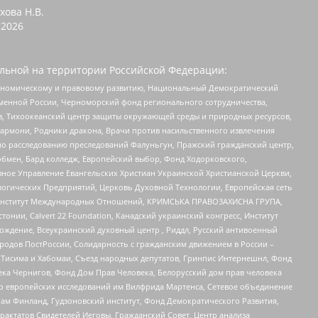
хова Н.В.
2026
льной на территории Российской Федерации:
кономическому и правовому развитию, Национальный Демократический
менной России, Черноморский фонд регионального сотрудничества,
, Тихоокеанский центр защиты окружающей среды и природных ресурсов,
 Хармони, Родники дракона, Врачи против насильственного извлечения
по расследованию преследований Фалуньгун, Пражский гражданский центр,
бмен, Бард колледж, Европейский выбор, Фонд Ходорковского,
ное Управление Евангельских Христиан Украинской Христианской Церкви,
огических Предприятий, Церковь Духовной Технологии, Европейская сеть
ий Институт Международных Отношений, КРИМСЬКА ПРАВОЗАХИСНА ГРУПА,
стонии, Calvert 22 Foundation, Канадский украинский конгресс, Институт
ждение, Всеукраинский духовный центр , Риддл, Русский антивоенный
ародов ПостРоссии, Солидарность с гражданским движением в России –
в Тисима и Хабомаи, Съезд народных депутатов, Гринпис Интернешнл, Фонд
ека Чернигов, Фонд Дом Прав Человека, Белорусский дом прав человека
нтр европейских исследований им Вилфрида Мартенса, Сетевое объединение
Чам Финланд, Гудзоновский институт, Фонд Демократического Развития,
актатов Свидетелей Иеговы, Гражданский Совет, Центр анализа