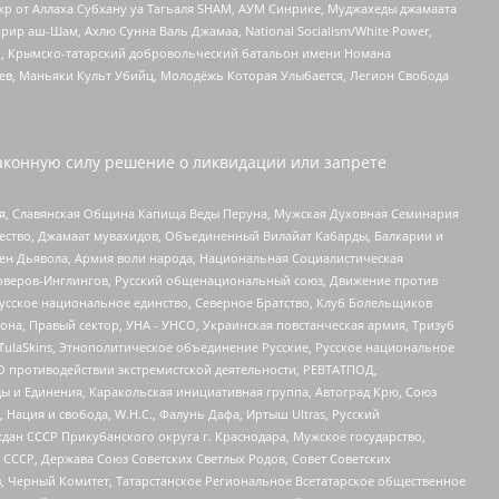
жр от Аллаха Субхану уа Тагьаля SHAM, АУМ Синрике, Муджахеды джамаата
рир аш-Шам, Ахлю Сунна Валь Джамаа, National Socialism/White Power,
рг, Крымско-татарский добровольческий батальон имени Номана
оев, Маньяки Культ Убийц, Молодёжь Которая Улыбается, Легион Свобода
аконную силу решение о ликвидации или запрете
ья, Славянская Община Капища Веды Перуна, Мужская Духовная Семинария
щество, Джамаат мувахидов, Объединенный Вилайат Кабарды, Балкарии и
ден Дьявола, Армия воли народа, Национальная Социалистическая
роверов-Инглингов, Русский общенациональный союз, Движение против
усское национальное единство, Северное Братство, Клуб Болельщиков
а, Правый сектор, УНА - УНСО, Украинская повстанческая армия, Тризуб
 TulaSkins, Этнополитическое объединение Русские, Русское национальное
О противодействии экстремистской деятельности, РЕВТАТПОД,
ы и Единения, Каракольская инициативная группа, Автоград Крю, Союз
 Нация и свобода, W.H.С., Фалунь Дафа, Иртыш Ultras, Русский
ан СССР Прикубанского округа г. Краснодара, Мужское государство,
СССР, Держава Союз Советских Светлых Родов, Совет Советских
в, Черный Комитет, Татарстанское Региональное Всетатарское общественное