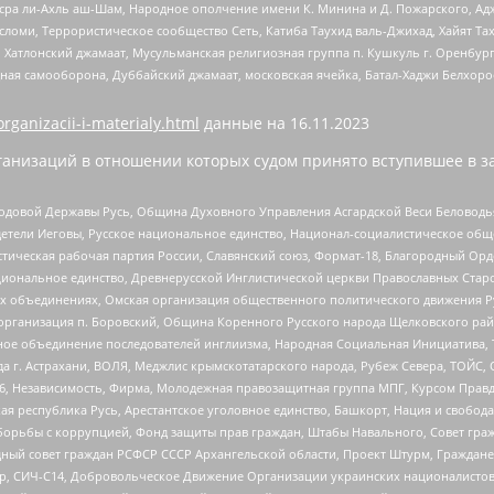
Нусра ли-Ахль аш-Шам, Народное ополчение имени К. Минина и Д. Пожарского, Ад
сломи, Террористическое сообщество Сеть, Катиба Таухид валь-Джихад, Хайят Тах
, Хатлонский джамаат, Мусульманская религиозная группа п. Кушкуль г. Оренбу
ная самооборона, Дуббайский джамаат, московская ячейка, Батал-Хаджи Белхор
organizacii-i-materialy.html
данные на
16.11.2023
анизаций в отношении которых судом принято вступившее в з
 Родовой Державы Русь, Община Духовного Управления Асгардской Веси Беловод
детели Иеговы, Русское национальное единство, Национал-социалистическое об
истическая рабочая партия России, Славянский союз, Формат-18, Благородный Ор
ациональное единство, Древнерусской Инглистической церкви Православных Ста
ных объединениях, Омская организация общественного политического движения Р
рганизация п. Боровский, Община Коренного Русского народа Щелковского район
гиозное объединение последователей инглиизма, Народная Социальная Инициатива,
 г. Астрахани, ВОЛЯ, Меджлис крымскотатарского народа, Рубеж Севера, ТОЙС, 
6, Независимость, Фирма, Молодежная правозащитная группа МПГ, Курсом Правд
ая республика Русь, Арестантское уголовное единство, Башкорт, Нация и свобода,
орьбы с коррупцией, Фонд защиты прав граждан, Штабы Навального, Совет гражд
ный совет граждан РСФСР СССР Архангельской области, Проект Штурм, Граждане 
tsApp, СИЧ-С14, Добровольческое Движение Организации украинских националисто