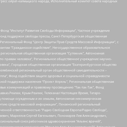
гресс ойрат-калмыцкого народа, Исполнительный комитет совета народных
евосточное общественное движение "Маяк", Санкт-Петербургская ЛГБТ-инициативная группа "Выход", Инициативная группа ЛГБТ+ "Реверс", Алексеев Андрей Викторович, Бекбулатова Таисия Львовна, Беляев Иван Михайлович, Владыкина Елена Сергеевна, Гельман Марат Александрович, Никульшина Вероника Юрьевна, Толоконникова Надежда Андреевна, Шендерович Виктор Анатольевич, Общество с ограниченной ответственностью "Данное сообщение", Общество с ограниченной ответственностью Издательский дом "Новая глава", Айнбиндер Александра Александровна, Московский комьюнити-центр для ЛГБТ+инициатив, Благотворительный фонд развития филантропии, Deutsche Welle (Германия, Kurt-Schumacher-Strasse 3, 53113 Bonn), Борзунова Мария Михайловна, Воробьев Виктор Викторович, Голубева Анна Львовна, Константинова Алла Михайловна, Малкова Ирина Владимировна, Мурадов Мурад Абдулгалимович, Осетинская Елизавета Николаевна, Понасенков Евгений Николаевич, Ганапольский Матвей Юрьевич, Киселев Евгений Алексеевич, Борухович Ирина Григорьевна, Дремин Иван Тимофеевич, Дубровский Дмитрий Викторович, Красноярская региональная общественная организация поддержки и развития альтернативных образовательных технологий и межкультурных коммуникаций "ИНТЕРРА", Маяковская Екатерина Алексеевна, Фейгин Марк Захарович, Филимонов Андрей Викторович, Дзугкоева Регина Николаевна, Доброхотов Роман Александрович, Дудь Юрий Александрович, Елкин Сергей Владимирович, Кругликов Кирилл Игоревич, Сабунаева Мария Леонидовна, Семенов Алексей Владимирович, Шаинян Карен Багратович, Шульман Екатерина Михайловна, Асафьев Артур Валерьевич, Вахштайн Виктор Семенович, Венедиктов Алексей Алексеевич, Лушникова Екатерина Евгеньевна, Волков Леонид Михайлович, Невзоров Александр Глебович, Пархоменко Сергей Борисович, Сироткин Ярослав Николаевич, Кара-Мурза Владимир Владимирович, Баранова Наталья Владимировна, Гозман Леонид Яковлевич, Кагарлицкий Борис Юльевич, Климарев Михаил Валерьевич, Милов Владимир Станиславович, Автономная некоммерческая организация Краснодарский центр современного искусства "Типография", Моргенштерн Алишер Тагирович, Соболь Любовь Эдуардовна, Общество с ограниченной ответственностью "ЛИЗА НОРМ", Каспаров Гарри Кимович, Ходорковский Михаил Борисович, Общество с ограниченной ответственностью "Апрельские тезисы", Данилович Ирина Брониславовна, Кашин Олег Владимирович, Петров Николай Владимирович, Пивоваров Алексей Владимирович, Соколов Михаил Владимирович, Цветкова Юлия Владимировна, Чичваркин Евгений Александрович, Комитет против пыток/Команда против пыток, Общество с ограниченной ответственностью "Первый научный", Общество с ограниченной ответственностью "Вертолет и ко", Белоцерковская Вероника Борисовна, Кац Максим Евгеньевич, Лазарева Татьяна Юрьевна, Шаведдинов Руслан Табризович, Яшин Илья Валерьевич, Общество с ограниченной ответственностью "Иноагент ААВ", Алешковский Дмитрий Петрович, Альбац Евгения Марковна, Быков Дмитрий Львович, Галямина Юлия Евгеньевна, Лойко Сергей Леонидович, Мартынов Кирилл Константинович, Медведев Сергей Александрович, Крашенинников Федор Геннадиевич, Гордеева Катерина Вл