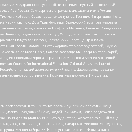
ждение, Всеукраинский духовный центр , Риддл, Русский антивоенный
ародов ПостРоссии, Солидарность с гражданским движением в России –
в Тисима и Хабомаи, Съезд народных депутатов, Гринпис Интернешнл, Фонд
ека Чернигов, Фонд Дом Прав Человека, Белорусский дом прав человека
нтр европейских исследований им Вилфрида Мартенса, Сетевое объединение
Чам Финланд, Гудзоновский институт, Фонд Демократического Развития,
актатов Свидетелей Иеговы, Гражданский Совет, Центр анализа
астоящая Россия, Глобальная сеть журналистов-расследователей, Служба
a Asocicion de Rusos Libres, Союз за возвращение Северных территорий,
еста, Радио Свободная Европа, Германское общество изучения Восточной
ouncils for International Education, Cultural Vistas, Institute of
, Российско-канадский демократический альянс, Школа международных
е антивоенное сопротивление, Комитет независимости Ингушетии,
ты прав граждан Штаб, Институт права и публичной политики, Фонд
инициатива, Гражданский Союз, Хасдей Ерушалаим, Центр поддержки и
социально-информационных инициатив Действие, Благотворительный фонд
Так, Сова, центр Анна, Проект Апрель, Самарская губерния, Эра здоровья,
я группа, Женщины Евразии, Институт прав человека, Фонд защиты