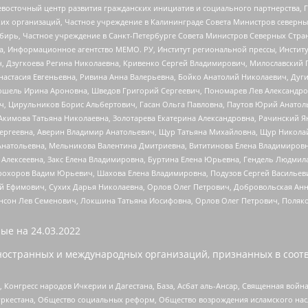
невосточный центр развития гражданских инициатив и социального партнерства, 
 организаций, Частное учреждение в Калининграде Совета Министров северных 
бирь, Частное учреждение в Санкт-Петербурге Совета Министров Северных Стра
а, Информационное агентство МЕМО. РУ, Институт региональной прессы, Инсти
ч, Дзугкоева Регина Николаевна, Кривенко Сергей Владимирович, Милославски
настасия Евгеньевна, Ривина Анна Валерьевна, Бойко Анатолий Николаевич, Дуг
ошель Ирина Ароновна, Шведов Григорий Сергеевич, Пономарев Лев Александро
ч, Цирульников Борис Альбертович, Гасан Ольга Павловна, Паутов Юрий Анато
Акимова Татьяна Николаевна, Золотарева Екатерина Александровна, Рачинский Я
Сергеевна, Аверин Владимир Анатольевич, Щур Татьяна Михайловна, Щур Никола
Анатольевна, Мельникова Валентина Дмитриевна, Вититинова Елена Владимировн
 Алексеевна, Закс Елена Владимировна, Буртина Елена Юрьевна, Гендель Людмил
рохоров Вадим Юрьевич, Шахова Елена Владимировна, Подузов Сергей Васильеви
й Ефимович, Сухих Дарья Николаевна, Орлов Олег Петрович, Добровольская Анн
нсон Лев Семенович, Локшина Татьяна Иосифовна, Орлов Олег Петрович, Поляк
ые на
24.03.2022
ностранных и международных организаций, признанных в соотв
нгресс народов Ичкерии и Дагестана, База, Асбат аль-Ансар, Священная война,
уркестана, Общество социальных реформ, Общество возрождения исламского насл