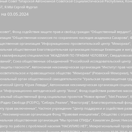
ный Совет Татарской Автономной Советской Социалистической Республики, Кон
БТ, Я.МЫ Сергей Фургал
 на
03.05.2024
мная некоммерческая организация "Центр по работе с проблемой насилия "НАСИЛИЮ.НЕТ", Межрегиональный профессиональный союз работников здравоохранения "Альянс врачей", Юридическое лицо, зарегистрированное в Латвийской Республике, SIA "Medusa Project" (регистрационный номер 40103797863, дата регистрации 10.06.2014), Некоммерческая организация "Фонд по борьбе с коррупцией", Автономная некоммерческая организация "Институт права и публичной политики", Баданин Роман Сергеевич, Гликин Максим Александрович, Железнова Мария Михайловна, Лукьянова Юлия Сергеевна, Маетная Елизавета Витальевна, Маняхин Петр Борисович, Чуракова Ольга Владимировна, Ярош Юлия Петровна, Юридическое лицо "The Insider SIA", зарегистрированное в Риге, Латвийская Республика (дата регистрации 26.06.2015), являющееся администратором доменного имени интернет-издания "The Insider SIA", https://theins.ru, Постернак Алексей Евгеньевич, Рубин Михаил Аркадьевич, Анин Роман Александрович, Юридическое лицо Istories fonds, зарегистрированное в Латвийской Республике (регистрационный номер 50008295751, дата регистрации 24.02.2020), Великовский Дмитрий Александрович, Долинина Ирина Николаевна, Мароховская Алеся Алексеевна, Шлейнов Роман Юрьевич, Шмагун Олеся Валентиновна, Общество с ограниченной ответственностью "Альтаир 2021", Общество с ограниченной ответственностью "Вега 2021", Общество с ограниченной ответственностью "Главный редактор 2021", Общество с ограниченной ответственностью "Ромашки монолит", Важенков Артем Валерьевич, Ивановская областная общественная организация "Центр гендерных исследований", Гурман Юрий Альбертович, Медиапроект "ОВД-Инфо", Егоров Владимир Владимирович, Жилинский Владимир Александрович, Общество с ограниченной ответственностью "ЗП", Иванова София Юрьевна, Карезина Инна Павловна, Кильтау Екатерина Викторовна, Петров Алексей Викторович, Пискунов Сергей Евгеньевич, Смирнов Сергей Сергеевич, Тихонов Михаил Сергеевич, Общество с ограниченной ответственностью "ЖУРНАЛИСТ-ИНОСТРАННЫЙ АГЕНТ", Арапова Галина Юрьевна, Вольтская Татьяна Анатольевна, Американская компания "Mason G.E.S. Anonymous Foundation" (США), являющаяся владельцем интернет-издания https://mnews.world/, Компания "Stichting Bellingcat", зарегистрированная в Нидерландах (дата регистрации 11.07.2018), Захаров Андрей Вячеславович, Клепиковская Екатерина Дмитриевна, Общество с ограниченной ответственностью "МЕМО", Перл Роман Александрович, Симонов Евгений Алексеевич, Соловьева Елена Анатольевна, Сотников Даниил Владимирович, Сурначева Елизавета Дмитриевна, Автономная некоммерческая организация по защите прав человека и информированию населения "Якутия – Наше Мнение", Общество с ограниченной ответственностью "Москоу диджитал медиа", с 26.01.2023 Общество с ограниченной ответственностью "Чайка Белые сады", Ветошкина Валерия Валерьевна, Заговора Максим Александрович, Межрегиональное общественное движение "Российская ЛГБТ - сеть", Оленичев Максим Владимирович, Павлов Иван Юрьевич, Скворцова Елена Сергеевна, Общество с ограниченной ответственностью "Как бы инагент", Кочетков Игорь Викторович, Общество с ограниченной ответственностью "Честные выборы", Еланчик Олег Александрович, Общество с ограниченной ответственностью "Нобелевский призыв", Гималова Регина Эмилевна, Григорьев Андрей Валерьевич, Григорьева Алина Александровна, Ассоциация по содействию защите прав призывников, альтернативнослужащих и военнослужащих "Правозащитная группа "Гражданин.Армия.Право", Хисамова Регина Фаритовна, Автономная некоммерческая организация по реализации социально-правовых программ "Лилит", Дальн