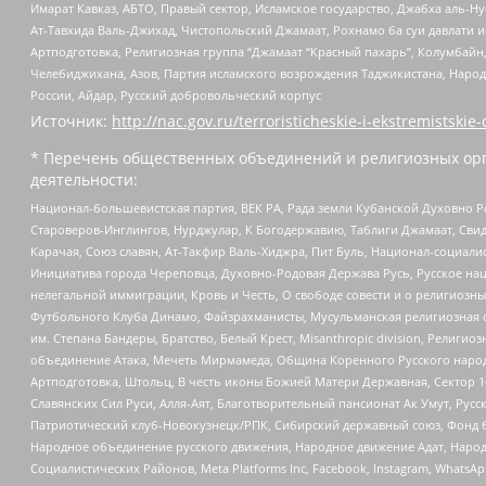
Имарат Кавказ, АБТО, Правый сектор, Исламское государство, Джабха аль-
Ат-Тавхида Валь-Джихад, Чистопольский Джамаат, Рохнамо ба суи давлати и
Артподготовка, Религиозная группа “Джамаат “Красный пахарь”, Колумбайн
Челебиджихана, Азов, Партия исламского возрождения Таджикистана, Народ
России, Айдар, Русский добровольческий корпус
Источник:
http://nac.gov.ru/terroristicheskie-i-ekstremistskie-
* Перечень общественных объединений и религиозных орг
деятельности:
Национал-большевистская партия, ВЕК РА, Рада земли Кубанской Духовно
Староверов-Инглингов, Нурджулар, К Богодержавию, Таблиги Джамаат, Сви
Карачая, Союз славян, Ат-Такфир Валь-Хиджра, Пит Буль, Национал-социал
Инициатива города Череповца, Духовно-Родовая Держава Русь, Русское н
нелегальной иммиграции, Кровь и Честь, О свободе совести и о религиоз
Футбольного Клуба Динамо, Файзрахманисты, Мусульманская религиозная о
им. Степана Бандеры, Братство, Белый Крест, Misanthropic division, Рели
объединение Атака, Мечеть Мирмамеда, Община Коренного Русского народа
Артподготовка, Штольц, В честь иконы Божией Матери Державная, Сектор 1
Славянских Сил Руси, Алля-Аят, Благотворительный пансионат Ак Умут, Русск
Патриотический клуб-Новокузнецк/РПК, Сибирский державный союз, Фонд б
Народное объединение русского движения, Народное движение Адат, Народ
Социалистических Районов, Meta Platforms Inc, Facebook, Instagram, Wha