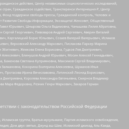
Гражданское действие, Центр независимых социологических исследований,
стран, Гражданское содействие, Трансперенси Интернешнл-Р, Центр
н, Фонд поддержки свободы прессы, Гражданский контроль, Человек и
тут Развития Свободы Информации, Экозащита!-Женсовет, Общественный
й Павел Юрьевич, Шнырова Ольга Вадимовна, Чанышева Лилия Айратовна,
ин Сергей Георгиевич, Пивоваров Андрей Сергеевич, Аверин Виталий
вич, Каргалицкий Борис Юльевич, Созаев Валерий Валерьевич, Исламов
льевич, Верховский Александр Маркович, Пислакова-Паркер Марина
н Збигневич, Жемкова Елена Борисовна, Гудков Лев Дмитриевич,
й Алексеевич, Блинушов Андрей Юрьевич, Мосин Алексей Геннадьевич,
а, Баженова Светлана Куприяновна, Максимов Сергей Владимирович,
а Залмановна, Кокорина Екатерина Алексеевна, Шуманов Илья
ч, Протасова Ирина Вячеславовна, Литинский Леонид Борисович,
а Дмитриевна, Королева Александра Евгеньевна, Смирнов Владимир
ова Мара Федоровна, Резник Генри Маркович, Захаров Герман
етствии с законодательством Российской Федерации
 Исламская группа, Братья-мусульмане, Партия исламского освобождения,
едия, Дом двух святых, Джунд аш-Шам, Исламский джихад, Аль-Каида,