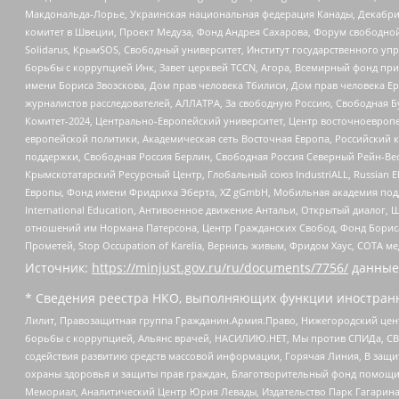
Макдональда-Лорье, Украинская национальная федерация Канады, Декабрис
комитет в Швеции, Проект Медуза, Фонд Андрея Сахарова, Форум свободной 
Solidarus, КрымSOS, Свободный университет, Институт государственного у
борьбы с коррупцией Инк, Завет церквей TCCN, Агора, Всемирный фонд при
имени Бориса Звозскова, Дом прав человека Тбилиси, Дом прав человека Ер
журналистов расследователей, АЛЛАТРА, За свободную Россию, Свободная Б
Комитет-2024, Центрально-Европейский университет, Центр восточноевроп
европейской политики, Академическая сеть Восточная Европа, Российский к
поддержки, Свободная Россия Берлин, Свободная Россия Северный Рейн-Вест
Крымскотатарский Ресурсный Центр, Глобальный союз IndustriALL, Russian E
Европы, Фонд имени Фридриха Эберта, XZ gGmbH, Мобильная академия поддержк
International Education, Антивоенное движение Антальи, Открытый диало
отношений им Нормана Патерсона, Центр Гражданских Свобод, Фонд Бориса
Прометей, Stop Occupation of Karelia, Вернись живым, Фридом Хаус, СОТА 
Источник:
https://minjust.gov.ru/ru/documents/7756/
данные
* Сведения реестра НКО, выполняющих функции иностранн
Лилит, Правозащитная группа Гражданин.Армия.Право, Нижегородский цент
борьбы с коррупцией, Альянс врачей, НАСИЛИЮ.НЕТ, Мы против СПИДа, СВЕ
содействия развитию средств массовой информации, Горячая Линия, В защ
охраны здоровья и защиты прав граждан, Благотворительный фонд помощи ос
Мемориал, Аналитический Центр Юрия Левады, Издательство Парк Гагарина