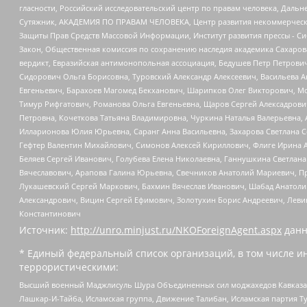
гласности, Российский исследовательский центр по правам человека, Даль
Сутяжник, АКАДЕМИЯ ПО ПРАВАМ ЧЕЛОВЕКА, Центр развития некоммерческих
Защиты Прав Средств Массовой Информации, Институт развития прессы - Си
Закон, Общественная комиссия по сохранению наследия академика Сахаров
вердикт, Евразийская антимонопольная ассоциация, Бедушев Петр Петрови
Сидорович Ольга Борисовна, Туровский Александр Алексеевич, Васильева А
Евгеньевич, Барахоев Магомед Бекханович, Шарипков Олег Викторович, М
Тимур Рифгатович, Романова Ольга Евгеньевна, Щаров Сергей Алексадрови
Петровна, Кочеткова Татьяна Владимировна, Чуркина Наталья Валерьевна, 
Илларионова Юлия Юрьевна, Саранг Анна Васильевна, Захарова Светлана 
Гефтер Валентин Михайлович, Симонов Алексей Кириллович, Флиге Ирина 
Беляев Сергей Иванович, Голубева Елена Николаевна, Ганнушкина Светлана
Вячеславович, Арапова Галина Юрьевна, Свечников Анатолий Мариевич, П
Лукашевский Сергей Маркович, Бахмин Вячеслав Иванович, Шабад Анатоли
Александрович, Вицин Сергей Ефимович, Золотухин Борис Андреевич, Леви
Константинович
Источник:
http://unro.minjust.ru/NKOForeignAgent.aspx
данн
* Единый федеральный список организаций, в том числе и
террористическими:
Высший военный Маджлисуль Шура Объединенных сил моджахедов Кавказа, Ко
Лашкар-И-Тайба, Исламская группа, Движение Талибан, Исламская партия Т