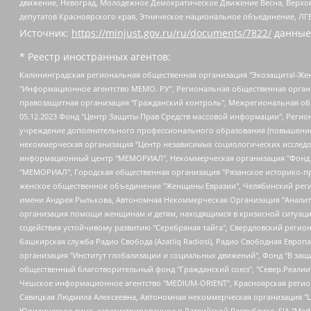
движение, Невоград, Молодежное Демократическое Движение Весна, Верхов
депутатов Красноярского края, Этническое национальное объединение, ЛГ
Источник:
https://minjust.gov.ru/ru/documents/7822/
данные
* Реестр иностранных агентов:
Калининградская региональная общественная организация "Экозащита!-Женсовет", Фонд содействия защите прав и свобод граждан "Общественный вердикт", Фонд "Институт Развития Свободы Информации", Частное учреждение "Информационное агентство МЕМО. РУ", Региональная общественная организация "Общественная комиссия по сохранению наследия академика Сахарова", Фонд поддержки свободы прессы, Санкт-Петербургская общественная правозащитная организация "Гражданский контроль", Межрегиональная общественная организация "Информационно-просветительский центр "Мемориал", Региональный Фонд "Центр Защиты Прав Средств Массовой Информации", с 05.12.2023 Фонд "Центр Защиты Прав Средств массовой информации", Региональная общественная благотворительная организация помощи беженцам и мигрантам "Гражданское содействие", Негосударственное образовательное учреждение дополнительного профессионального образования (повышение квалификации) специалистов "АКАДЕМИЯ ПО ПРАВАМ ЧЕЛОВЕКА", Свердловская региональная общественная организация "Сутяжник", Автономная некоммерческая организация "Центр независимых социологических исследований", Союз общественных объединений "Российский исследовательский центр по правам человека", Региональное общественное учреждение научно-информационный центр "МЕМОРИАЛ", Некоммерческая организация "Фонд защиты гласности", Автономная некоммерческая организация "Институт прав человека", Городская общественная организация "Екатеринбургское общество "МЕМОРИАЛ", Городская общественная организация "Рязанское историко-просветительское и правозащитное общество "Мемориал" (Рязанский Мемориал), Челябинский региональный орган общественной самодеятельности – женское общественное объединение "Женщины Евразии", Челябинский региональный орган общественной самодеятельности "Уральская правозащитная группа", Фонд содействия защите здоровья и социальной справедливости имени Андрея Рылькова, Автономная Некоммерческая Организация "Аналитический Центр Юрия Левады", Автономная некоммерческая организация социальной поддержки населения "Проект Апрель", Региональная общественная организация помощи женщинам и детям, находящимся в кризисной ситуации "Информационно-методический центр "Анна", Фонд содействия развитию массовых коммуникаций и правовому просвещению "Так-так-Так", Фонд содействия устойчивому развитию "Серебряная тайга", Свердловский региональный общественный фонд социальных проектов "Новое время", "Idel.Реалии", Кавказ.Реалии, Крым.Реалии, Телеканал Настоящее Время, Татаро-башкирская служба Радио Свобода (Azatliq Radiosi), Радио Свободная Европа/Радио Свобода (PCE/PC), "Сибирь.Реалии", "Фактограф", Благотворительный фонд помощи осужденным и их семьям, Автономная некоммерческая организация "Институт глобализации и социальных движений", Фонд "В защиту прав заключенных", Частное учреждение "Центр поддержки и содействия развитию средств массовой информации", Пензенский региональный общественный благотворительный фонд "Гражданский союз", "Север.Реалии", Некоммерческая организация Фонд "Правовая инициатива", Общество с ограниченной ответственностью "Радио Свободная Европа/Радио Свобода", Чешское информационное агентство "MEDIUM-ORIENT", Красноярская региональная общественная организация "Мы против СПИДа", Камалягин Денис Николаевич, Маркелов Сергей Евгеньевич, Пономарев Лев Александрович, Савицкая Людмила Алексеевна, Автоно