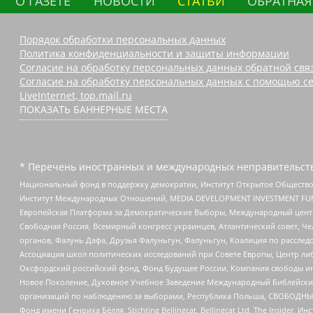
О ГАЗЕТЕ
НОВОСТИ
СТАТЬИ
ОБРАТНАЯ
Порядок обработки персональных данных
Политика конфиденциальности и защиты информации
Согласие на обработку персональных данных обратной свя
Согласие на обработку персональных данных с помощью се
LiveInternet, top.mail.ru
ПОКАЗАТЬ БАННЕРНЫЕ МЕСТА
* Перечень иностранных и международных неправительств
Национальный фонд в поддержку демократии, Институт Открытое Общество
Институт Международных Отношений, MEDIA DEVELOPMENT INVESTMENT FUND,
Европейская Платформа за Демократические Выборы, Международный цент
Свободная Россия, Всемирный конгресс украинцев, Атлантический совет, Ч
органов, Фалунь Дафа, Друзья Фалуньгун, Фалуньгун, Коалиция по рассле
Ассоциация школ политических исследований при Совете Европы, Центр ли
Оксфордский российский фонд, Фонд Будущее России, Компания свободы ин
Новое Поколение, Духовное Учебное Заведение Международный Библейский
организаций по наблюдению за выборами, Республика Польша, СВОБОДНЫЙ
Фонд имени Генриха Бёлля, Stichting Bellingcat, Bellingcat Ltd, The Inside