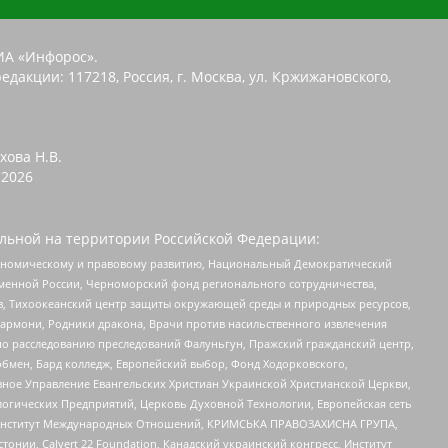
ИА «Инфорос».
едакции: 117218, Россия, г. Москва, ул. Кржижановского,
хова Н.В.
2026
льной на территории Российской Федерации:
кономическому и правовому развитию, Национальный Демократический
менной России, Черноморский фонд регионального сотрудничества,
, Тихоокеанский центр защиты окружающей среды и природных ресурсов,
 Хармони, Родники дракона, Врачи против насильственного извлечения
по расследованию преследований Фалуньгун, Пражский гражданский центр,
бмен, Бард колледж, Европейский выбор, Фонд Ходорковского,
ное Управление Евангельских Христиан Украинской Христианской Церкви,
огических Предприятий, Церковь Духовной Технологии, Европейская сеть
ий Институт Международных Отношений, КРИМСЬКА ПРАВОЗАХИСНА ГРУПА,
стонии, Calvert 22 Foundation, Канадский украинский конгресс, Институт