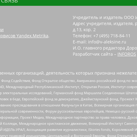
 СВЯЗЬ
Учредитель и издатель ООО 
Адрес учредителя, издателя, р
зи
д.13, кор. 2
рвисов Yandex.Metrika,
Телефон: +7 (495) 718-84-11
E-mail: info@v-aleksine.ru
И.О. главного редактора Доро
Разработчик сайта –
INFOROS
енных организаций, деятельность которых признана нежелате
 Фонд Содействия, Фонд Открытое общество, Американо-российский фонд по э
 Международный Республиканский Институт, Открытая Россия, Институт совре
р электоральных исследований, Германский фонд Маршалла Соединенных Штатов
еловек в беде, Европейский фонд за демократию, Джеймстаунский фонд, Прожект
дованию преследования в отношении Фалуньгун в Китае, Всемирная организация 
беральной современности, Форум русскоязычных европейцев, Немецко-русский о
формации, Проект Медиа, Международное партнерство за права человека, Духов
 Колледж, Международное христианское движение, Всемирный Институт Саентол
 ИДЕЛЬ-УРАЛ, Ассоциация развития журналистики, IStories fonds, Королевск
r, Институт правовой инициативы Центральной и Восточной Европы, Фонд Открытой Э