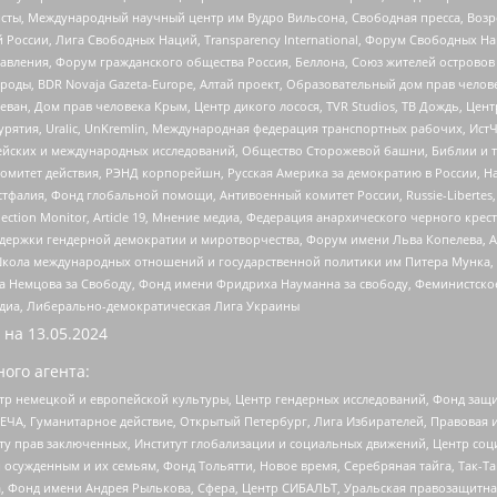
ты, Международный научный центр им Вудро Вильсона, Свободная пресса, Возро
России, Лига Свободных Наций, Transparеncy International, Форум Свободных Н
правления, Форум гражданского общества Россия, Беллона, Союз жителей острово
роды, BDR Novaja Gazeta-Europe, Алтай проект, Образовательный дом прав челов
еван, Дом прав человека Крым, Центр дикого лосося, TVR Studios, ТВ Дождь, Це
урятия, Uralic, UnKremlin, Международная федерация транспортных рабочих, Ист
ейских и международных исследований, Общество Сторожевой башни, Библии и тр
омитет действия, РЭНД корпорейшн, Русская Америка за демократию в России, Н
фалия, Фонд глобальной помощи, Антивоенный комитет России, Russie-Libertes, L
lection Monitor, Article 19, Мнение медиа, Федерация анархического черного кр
и гендерной демократии и миротворчества, Форум имени Льва Копелева, American C
г, Школа международных отношений и государственной политики им Питера Мунка
 Немцова за Свободу, Фонд имени Фридриха Науманна за свободу, Феминистско
медиа, Либерально-демократическая Лига Украины
 на
13.05.2024
ого агента:
р немецкой и европейской культуры, Центр гендерных исследований, Фонд защи
ЧА, Гуманитарное действие, Открытый Петербург, Лига Избирателей, Правовая 
иту прав заключенных, Институт глобализации и социальных движений, Центр 
ужденным и их семьям, Фонд Тольятти, Новое время, Серебряная тайга, Так-Так-
, Фонд имени Андрея Рылькова, Сфера, Центр СИБАЛЬТ, Уральская правозащитна