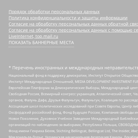
Порядок обработки персональных данных
Политика конфиденциальности и защиты информации
Согласие на обработку персональных данных обратной свя
Согласие на обработку персональных данных с помощью се
LiveInternet, top.mail.ru
ПОКАЗАТЬ БАННЕРНЫЕ МЕСТА
* Перечень иностранных и международных неправительств
Национальный фонд в поддержку демократии, Институт Открытое Общество
Институт Международных Отношений, MEDIA DEVELOPMENT INVESTMENT FUND,
Европейская Платформа за Демократические Выборы, Международный цент
Свободная Россия, Всемирный конгресс украинцев, Атлантический совет, Ч
органов, Фалунь Дафа, Друзья Фалуньгун, Фалуньгун, Коалиция по рассле
Ассоциация школ политических исследований при Совете Европы, Центр ли
Оксфордский российский фонд, Фонд Будущее России, Компания свободы ин
Новое Поколение, Духовное Учебное Заведение Международный Библейский
организаций по наблюдению за выборами, Республика Польша, СВОБОДНЫЙ
Фонд имени Генриха Бёлля, Stichting Bellingcat, Bellingcat Ltd, The Inside
Макдональда-Лорье, Украинская национальная федерация Канады, Декабрис