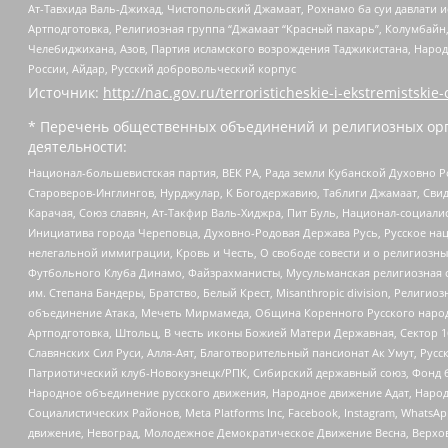
Ат-Тавхида Валь-Джихад, Чистопольский Джамаат, Рохнамо ба суи давлати и
Артподготовка, Религиозная группа “Джамаат “Красный пахарь”, Колумбайн
Челебиджихана, Азов, Партия исламского возрождения Таджикистана, Народ
России, Айдар, Русский добровольческий корпус
Источник:
http://nac.gov.ru/terroristicheskie-i-ekstremistskie-
* Перечень общественных объединений и религиозных орг
деятельности:
Национал-большевистская партия, ВЕК РА, Рада земли Кубанской Духовно
Староверов-Инглингов, Нурджулар, К Богодержавию, Таблиги Джамаат, Сви
Карачая, Союз славян, Ат-Такфир Валь-Хиджра, Пит Буль, Национал-социал
Инициатива города Череповца, Духовно-Родовая Держава Русь, Русское н
нелегальной иммиграции, Кровь и Честь, О свободе совести и о религиоз
Футбольного Клуба Динамо, Файзрахманисты, Мусульманская религиозная о
им. Степана Бандеры, Братство, Белый Крест, Misanthropic division, Рели
объединение Атака, Мечеть Мирмамеда, Община Коренного Русского народа
Артподготовка, Штольц, В честь иконы Божией Матери Державная, Сектор 1
Славянских Сил Руси, Алля-Аят, Благотворительный пансионат Ак Умут, Русск
Патриотический клуб-Новокузнецк/РПК, Сибирский державный союз, Фонд б
Народное объединение русского движения, Народное движение Адат, Народ
Социалистических Районов, Meta Platforms Inc, Facebook, Instagram, Wha
движение, Невоград, Молодежное Демократическое Движение Весна, Верхов