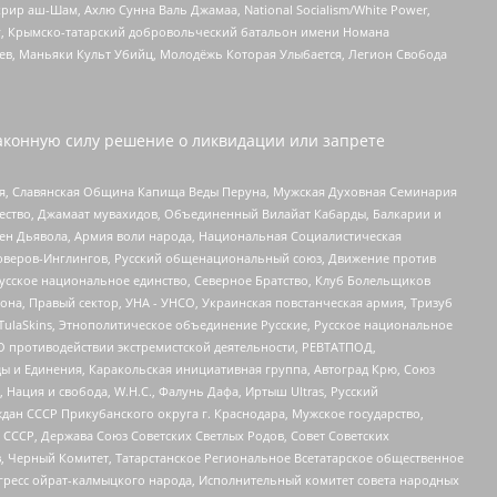
рир аш-Шам, Ахлю Сунна Валь Джамаа, National Socialism/White Power,
рг, Крымско-татарский добровольческий батальон имени Номана
оев, Маньяки Культ Убийц, Молодёжь Которая Улыбается, Легион Свобода
аконную силу решение о ликвидации или запрете
ья, Славянская Община Капища Веды Перуна, Мужская Духовная Семинария
щество, Джамаат мувахидов, Объединенный Вилайат Кабарды, Балкарии и
ден Дьявола, Армия воли народа, Национальная Социалистическая
роверов-Инглингов, Русский общенациональный союз, Движение против
усское национальное единство, Северное Братство, Клуб Болельщиков
а, Правый сектор, УНА - УНСО, Украинская повстанческая армия, Тризуб
 TulaSkins, Этнополитическое объединение Русские, Русское национальное
О противодействии экстремистской деятельности, РЕВТАТПОД,
ы и Единения, Каракольская инициативная группа, Автоград Крю, Союз
 Нация и свобода, W.H.С., Фалунь Дафа, Иртыш Ultras, Русский
ан СССР Прикубанского округа г. Краснодара, Мужское государство,
СССР, Держава Союз Советских Светлых Родов, Совет Советских
в, Черный Комитет, Татарстанское Региональное Всетатарское общественное
гресс ойрат-калмыцкого народа, Исполнительный комитет совета народных