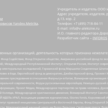
Учредитель и издатель ООО 
Адрес учредителя, издателя, р
зи
д.13, кор. 2
рвисов Yandex.Metrika,
Телефон: +7 (495) 718-84-11
E-mail: info@v-aleksine.ru
И.О. главного редактора Доро
Разработчик сайта –
INFOROS
енных организаций, деятельность которых признана нежелате
 Фонд Содействия, Фонд Открытое общество, Американо-российский фонд по э
 Международный Республиканский Институт, Открытая Россия, Институт совре
р электоральных исследований, Германский фонд Маршалла Соединенных Штатов
еловек в беде, Европейский фонд за демократию, Джеймстаунский фонд, Прожект
дованию преследования в отношении Фалуньгун в Китае, Всемирная организация 
беральной современности, Форум русскоязычных европейцев, Немецко-русский о
формации, Проект Медиа, Международное партнерство за права человека, Духов
 Колледж, Международное христианское движение, Всемирный Институт Саентол
 ИДЕЛЬ-УРАЛ, Ассоциация развития журналистики, IStories fonds, Королевск
r, Институт правовой инициативы Центральной и Восточной Европы, Фонд Открытой Э
ты, Международный научный центр им Вудро Вильсона, Свободная пресса, Возро