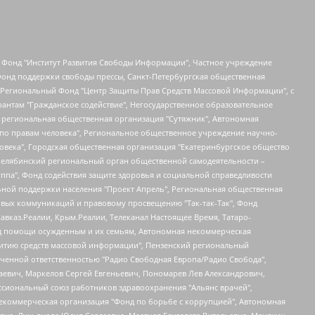
евосточное общественное движение "Маяк", Санкт-Петербургская ЛГБТ-инициативная группа "Выход", Инициативная группа ЛГБТ+ "Реверс", Алексеев Андрей Викторович, Бекбулатова Таисия Львовна, Беляев Иван Михайлович, Владыкина Елена Сергеевна, Гельман Марат Александрович, Никульшина Вероника Юрьевна, Толоконникова Надежда Андреевна, Шендерович Виктор Анатольевич, Общество с ограниченной ответственностью "Данное сообщение", Общество с ограниченной ответственностью Издательский дом "Новая глава", Айнбиндер Александра Александровна, Московский комьюнити-центр для ЛГБТ+инициатив, Благотворительный фонд развития филантропии, Deutsche Welle (Германия, Kurt-Schumacher-Strasse 3, 53113 Bonn), Борзунова Мария Михайловна, Воробьев Виктор Викторович, Голубева Анна Львовна, Константинова Алла Михайловна, Малкова Ирина Владимировна, Мурадов Мурад Абдулгалимович, Осетинская Елизавета Николаевна, Понасенков Евгений Николаевич, Ганапольский Матвей Юрьевич, Киселев Евгений Алексеевич, Борухович Ирина Григорьевна, Дремин Иван Тимофеевич, Дубровский Дмитрий Викторович, Красноярская региональная общественная организация поддержки и развития альтернативных образовательных технологий и межкультурных коммуникаций "ИНТЕРРА", Маяковская Екатерина Алексеевна, Фейгин Марк Захарович, Филимонов Андрей Викторович, Дзугкоева Регина Николаевна, Доброхотов Роман Александрович, Дудь Юрий Александрович, Елкин Сергей Владимирович, Кругликов Кирилл Игоревич, Сабунаева Мария Леонидовна, Семенов Алексей Владимирович, Шаинян Карен Багратович, Шульман Екатерина Михайловна, Асафьев Артур Валерьевич, Вахштайн Виктор Семенович, Венедиктов Алексей Алексеевич, Лушникова Екатерина Евгеньевна, Волков Леонид Михайлович, Невзоров Александр Глебович, Пархоменко Сергей Борисович, Сироткин Ярослав Николаевич, Кара-Мурза Владимир Владимирович, Баранова Наталья Владимировна, Гозман Леонид Яковлевич, Кагарлицкий Борис Юльевич, Климарев Михаил Валерьевич, Милов Владимир Станиславович, Автономная некоммерческая организация Краснодарский центр современного искусства "Типография", Моргенштерн Алишер Тагирович, Соболь Любовь Эдуардовна, Общество с ограниченной ответственностью "ЛИЗА НОРМ", Каспаров Гарри Кимович, Ходорковский Михаил Борисович, Общество с ограниченной ответственностью "Апрельские тезисы", Данилович Ирина Брониславовна, Кашин Олег Владимирович, Петров Николай Владимирович, Пивоваров Алексей Владимирович, Соколов Михаил Владимирович, Цветкова Юлия Владимировна, Чичваркин Евгений Александрович, Комитет против пыток/Команда против пыток, Общество с ограниченной ответственностью "Первый научный", Общество с ограниченной ответственностью "Вертолет и ко", Белоцерковская Вероника Борисовна, Кац Максим Евгеньевич, Лазарева Татьяна Юрьевна, Шаведдинов Руслан Табризович, Яшин Илья Валерьевич, Общество с ограниченной ответственностью "Иноагент ААВ", Алешковский Дмитрий Петрович, Альбац Евгения Марковна, Быков Дмитрий Львович, Галямина Юлия Евгеньевна, Лойко Сергей Леонидович, Мартынов Кирилл Константинович, Медведев Сергей Александрович, Крашенинников Федор Геннадиевич, Гордеева Катерина Вл