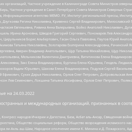
 организаций, Частное учреждение в Калининграде Совета Министров северных 
бирь, Частное учреждение в Санкт-Петербурге Совета Министров Северных Стра
а, Информационное агентство МЕМО. РУ, Институт региональной прессы, Инсти
ч, Дзугкоева Регина Николаевна, Кривенко Сергей Владимирович, Милославски
настасия Евгеньевна, Ривина Анна Валерьевна, Бойко Анатолий Николаевич, Дуг
ошель Ирина Ароновна, Шведов Григорий Сергеевич, Пономарев Лев Александро
ч, Цирульников Борис Альбертович, Гасан Ольга Павловна, Паутов Юрий Анато
Акимова Татьяна Николаевна, Золотарева Екатерина Александровна, Рачинский Я
Сергеевна, Аверин Владимир Анатольевич, Щур Татьяна Михайловна, Щур Никола
Анатольевна, Мельникова Валентина Дмитриевна, Вититинова Елена Владимировн
 Алексеевна, Закс Елена Владимировна, Буртина Елена Юрьевна, Гендель Людмил
рохоров Вадим Юрьевич, Шахова Елена Владимировна, Подузов Сергей Васильеви
й Ефимович, Сухих Дарья Николаевна, Орлов Олег Петрович, Добровольская Анн
нсон Лев Семенович, Локшина Татьяна Иосифовна, Орлов Олег Петрович, Поляк
ые на
24.03.2022
ностранных и международных организаций, признанных в соотв
нгресс народов Ичкерии и Дагестана, База, Асбат аль-Ансар, Священная война,
уркестана, Общество социальных реформ, Общество возрождения исламского насл
Нусра ли-Ахль аш-Шам, Народное ополчение имени К. Минина и Д. Пожарского, Ад