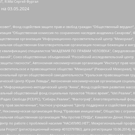
БТ, Я.МЫ Сергей Фургал
 на
03.05.2024
мная некоммерческая организация "Центр по работе с проблемой насилия "НАСИЛИЮ.НЕТ", Межрегиональный профессиональный союз работников здравоохранения "Альянс врачей", Юридическое лицо, зарегистрированное в Латвийской Республике, SIA "Medusa Project" (регистрационный номер 40103797863, дата регистрации 10.06.2014), Некоммерческая организация "Фонд по борьбе с коррупцией", Автономная некоммерческая организация "Институт права и публичной политики", Баданин Роман Сергеевич, Гликин Максим Александрович, Железнова Мария Михайловна, Лукьянова Юлия Сергеевна, Маетная Елизавета Витальевна, Маняхин Петр Борисович, Чуракова Ольга Владимировна, Ярош Юлия Петровна, Юридическое лицо "The Insider SIA", зарегистрированное в Риге, Латвийская Республика (дата регистрации 26.06.2015), являющееся администратором доменного имени интернет-издания "The Insider SIA", https://theins.ru, Постернак Алексей Евгеньевич, Рубин Михаил Аркадьевич, Анин Роман Александрович, Юридическое лицо Istories fonds, зарегистрированное в Латвийской Республике (регистрационный номер 50008295751, дата регистрации 24.02.2020), Великовский Дмитрий Александрович, Долинина Ирина Николаевна, Мароховская Алеся Алексеевна, Шлейнов Роман Юрьевич, Шмагун Олеся Валентиновна, Общество с ограниченной ответственностью "Альтаир 2021", Общество с ограниченной ответственностью "Вега 2021", Общество с ограниченной ответственностью "Главный редактор 2021", Общество с ограниченной ответственностью "Ромашки монолит", Важенков Артем Валерьевич, Ивановская областная общественная организация "Центр гендерных исследований", Гурман Юрий Альбертович, Медиапроект "ОВД-Инфо", Егоров Владимир Владимирович, Жилинский Владимир Александрович, Общество с ограниченной ответственностью "ЗП", Иванова София Юрьевна, Карезина Инна Павловна, Кильтау Екатерина Викторовна, Петров Алексей Викторович, Пискунов Сергей Евгеньевич, Смирнов Сергей Сергеевич, Тихонов Михаил Сергеевич, Общество с ограниченной ответственностью "ЖУРНАЛИСТ-ИНОСТРАННЫЙ АГЕНТ", Арапова Галина Юрьевна, Вольтская Татьяна Анатольевна, Американская компания "Mason G.E.S. Anonymous Foundation" (США), являющаяся владельцем интернет-издания https://mnews.world/, Компания "Stichting Bellingcat", зарегистрированная в Нидерландах (дата регистрации 11.07.2018), Захаров Андрей Вячеславович, Клепиковская Екатерина Дмитриевна, Общество с ограниченной ответственностью "МЕМО", Перл Роман Александрович, Симонов Евгений Алексеевич, Соловьева Елена Анатольевна, Сотников Даниил Владимирович, Сурначева Елизавета Дмитриевна, Автономная некоммерческая организация по защите прав человека и информированию населения "Якутия – Наше Мнение", Общество с ограниченной ответственностью "Москоу диджитал медиа", с 26.01.2023 Общество с ограниченной ответственностью "Чайка Белые сады", Ветошкина Валерия Валерьевна, Заговора Максим Александрович, Межрегиональное общественное движение "Российская ЛГБТ - сеть", Оленичев Максим Владимирович, Павлов Иван Юрьевич, Скворцова Елена Сергеевна, Общество с ограниченной ответственностью "Как бы инагент", Кочетков Игорь Викторович, Общество с ограниченной ответственностью "Честные выборы", Еланчик Олег Александрович, Общество с ограниченной ответственностью "Нобелевский призыв", Гималова Регина Эмилевна, Григорьев Андрей Валерьевич, Григорьева Алина Александровна, Ассоциация по содействию защите прав призывников, альтернативнослужащих и военнослужащих "Правозащитная группа "Гражданин.Армия.Право", Хисамова Регина Фаритовна, Автономная некоммерческая организация по реализации социально-правовых программ "Лилит", Дальн