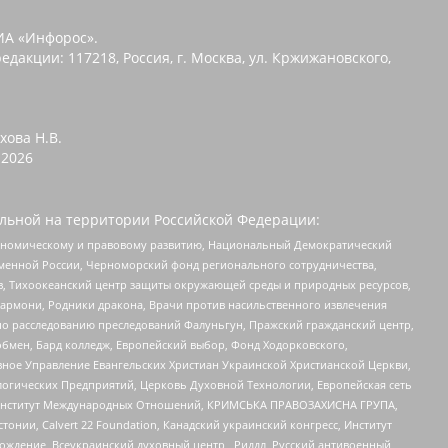
ИА «Инфорос».
едакции: 117218, Россия, г. Москва, ул. Кржижановского,
хова Н.В.
2026
льной на территории Российской Федерации:
кономическому и правовому развитию, Национальный Демократический
менной России, Черноморский фонд регионального сотрудничества,
, Тихоокеанский центр защиты окружающей среды и природных ресурсов,
 Хармони, Родники дракона, Врачи против насильственного извлечения
по расследованию преследований Фалуньгун, Пражский гражданский центр,
бмен, Бард колледж, Европейский выбор, Фонд Ходорковского,
ное Управление Евангельских Христиан Украинской Христианской Церкви,
огических Предприятий, Церковь Духовной Технологии, Европейская сеть
ий Институт Международных Отношений, КРИМСЬКА ПРАВОЗАХИСНА ГРУПА,
стонии, Calvert 22 Foundation, Канадский украинский конгресс, Институт
ждение, Всеукраинский духовный центр , Риддл, Русский антивоенный