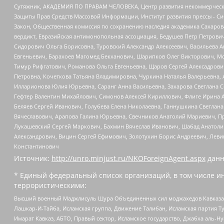
Сутяжник, АКАДЕМИЯ ПО ПРАВАМ ЧЕЛОВЕКА, Центр развития некоммерческих
Защиты Прав Средств Массовой Информации, Институт развития прессы - Си
Закон, Общественная комиссия по сохранению наследия академика Сахаров
вердикт, Евразийская антимонопольная ассоциация, Бедушев Петр Петрови
Сидорович Ольга Борисовна, Туровский Александр Алексеевич, Васильева А
Евгеньевич, Барахоев Магомед Бекханович, Шарипков Олег Викторович, М
Тимур Рифгатович, Романова Ольга Евгеньевна, Щаров Сергей Алексадрови
Петровна, Кочеткова Татьяна Владимировна, Чуркина Наталья Валерьевна, 
Илларионова Юлия Юрьевна, Саранг Анна Васильевна, Захарова Светлана 
Гефтер Валентин Михайлович, Симонов Алексей Кириллович, Флиге Ирина 
Беляев Сергей Иванович, Голубева Елена Николаевна, Ганнушкина Светлана
Вячеславович, Арапова Галина Юрьевна, Свечников Анатолий Мариевич, П
Лукашевский Сергей Маркович, Бахмин Вячеслав Иванович, Шабад Анатоли
Александрович, Вицин Сергей Ефимович, Золотухин Борис Андреевич, Леви
Константинович
Источник:
http://unro.minjust.ru/NKOForeignAgent.aspx
данн
* Единый федеральный список организаций, в том числе и
террористическими:
Высший военный Маджлисуль Шура Объединенных сил моджахедов Кавказа, Ко
Лашкар-И-Тайба, Исламская группа, Движение Талибан, Исламская партия Т
Имарат Кавказ, АБТО, Правый сектор, Исламское государство, Джабха аль-