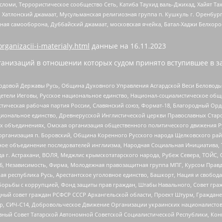
сломи, Террористическое сообщество Сеть, Катиба Таухид валь-Джихад, Хайят Тах
, Хатлонский джамаат, Мусульманская религиозная группа п. Кушкуль г. Оренбу
ная самооборона, Дуббайский джамаат, московская ячейка, Батал-Хаджи Белхор
organizacii-i-materialy.html
данные на
16.11.2023
анизаций в отношении которых судом принято вступившее в з
 Родовой Державы Русь, Община Духовного Управления Асгардской Веси Беловод
детели Иеговы, Русское национальное единство, Национал-социалистическое об
истическая рабочая партия России, Славянский союз, Формат-18, Благородный Ор
ациональное единство, Древнерусской Инглистической церкви Православных Ста
ных объединениях, Омская организация общественного политического движения Р
рганизация п. Боровский, Община Коренного Русского народа Щелковского район
гиозное объединение последователей инглиизма, Народная Социальная Инициатива,
 г. Астрахани, ВОЛЯ, Меджлис крымскотатарского народа, Рубеж Севера, ТОЙС, 
6, Независимость, Фирма, Молодежная правозащитная группа МПГ, Курсом Правд
ая республика Русь, Арестантское уголовное единство, Башкорт, Нация и свобода,
орьбы с коррупцией, Фонд защиты прав граждан, Штабы Навального, Совет гражд
ный совет граждан РСФСР СССР Архангельской области, Проект Штурм, Граждане 
tsApp, СИЧ-С14, Добровольческое Движение Организации украинских националисто
ный Совет Татарской Автономной Советской Социалистической Республики, Кон