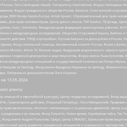
России, Лига Свободных Наций, Transparеncy International, Форум Свободных Н
правления, Форум гражданского общества Россия, Беллона, Союз жителей острово
роды, BDR Novaja Gazeta-Europe, Алтай проект, Образовательный дом прав челов
еван, Дом прав человека Крым, Центр дикого лосося, TVR Studios, ТВ Дождь, Це
урятия, Uralic, UnKremlin, Международная федерация транспортных рабочих, Ист
ейских и международных исследований, Общество Сторожевой башни, Библии и тр
омитет действия, РЭНД корпорейшн, Русская Америка за демократию в России, Н
фалия, Фонд глобальной помощи, Антивоенный комитет России, Russie-Libertes, L
lection Monitor, Article 19, Мнение медиа, Федерация анархического черного кр
и гендерной демократии и миротворчества, Форум имени Льва Копелева, American C
г, Школа международных отношений и государственной политики им Питера Мунка
 Немцова за Свободу, Фонд имени Фридриха Науманна за свободу, Феминистско
медиа, Либерально-демократическая Лига Украины
 на
13.05.2024
ого агента:
р немецкой и европейской культуры, Центр гендерных исследований, Фонд защи
ЧА, Гуманитарное действие, Открытый Петербург, Лига Избирателей, Правовая 
иту прав заключенных, Институт глобализации и социальных движений, Центр 
ужденным и их семьям, Фонд Тольятти, Новое время, Серебряная тайга, Так-Так-
, Фонд имени Андрея Рылькова, Сфера, Центр СИБАЛЬТ, Уральская правозащитна
невосточный центр развития гражданских инициатив и социального партнерства, 