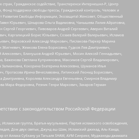
стран, Гражданское содействие, Трансперенси Интернешнл-Р, Центр
н, Фонд поддержки свободы прессы, Гражданский контроль, Человек и
тут Развития Свободы Информации, Экозащита!-Женсовет, Общественный
й Павел Юрьевич, Шнырова Ольга Вадимовна, Чанышева Лилия Айратовна,
ин Сергей Георгиевич, Пивоваров Андрей Сергеевич, Аверин Виталий
вич, Каргалицкий Борис Юльевич, Созаев Валерий Валерьевич, Исламов
льевич, Верховский Александр Маркович, Пислакова-Паркер Марина
н Збигневич, Жемкова Елена Борисовна, Гудков Лев Дмитриевич,
й Алексеевич, Блинушов Андрей Юрьевич, Мосин Алексей Геннадьевич,
а, Баженова Светлана Куприяновна, Максимов Сергей Владимирович,
а Залмановна, Кокорина Екатерина Алексеевна, Шуманов Илья
ч, Протасова Ирина Вячеславовна, Литинский Леонид Борисович,
а Дмитриевна, Королева Александра Евгеньевна, Смирнов Владимир
ова Мара Федоровна, Резник Генри Маркович, Захаров Герман
етствии с законодательством Российской Федерации
 Исламская группа, Братья-мусульмане, Партия исламского освобождения,
едия, Дом двух святых, Джунд аш-Шам, Исламский джихад, Аль-Каида,
жр от Аллаха Субхану уа Тагьаля SHAM, АУМ Синрике, Муджахеды джамаата