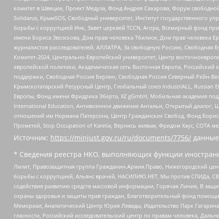
комитет в Швеции, Проект Медуза, Фонд Андрея Сахарова, Форум свободной 
Solidarus, КрымSOS, Свободный университет, Институт государственного у
борьбы с коррупцией Инк, Завет церквей TCCN, Агора, Всемирный фонд при
имени Бориса Звозскова, Дом прав человека Тбилиси, Дом прав человека Ер
журналистов расследователей, АЛЛАТРА, За свободную Россию, Свободная Б
Комитет-2024, Центрально-Европейский университет, Центр восточноевроп
европейской политики, Академическая сеть Восточная Европа, Российский к
поддержки, Свободная Россия Берлин, Свободная Россия Северный Рейн-Вест
Крымскотатарский Ресурсный Центр, Глобальный союз IndustriALL, Russian E
Европы, Фонд имени Фридриха Эберта, XZ gGmbH, Мобильная академия поддержк
International Education, Антивоенное движение Антальи, Открытый диало
отношений им Нормана Патерсона, Центр Гражданских Свобод, Фонд Бориса
Прометей, Stop Occupation of Karelia, Вернись живым, Фридом Хаус, СОТА 
Источник:
https://minjust.gov.ru/ru/documents/7756/
данные
* Сведения реестра НКО, выполняющих функции иностранн
Лилит, Правозащитная группа Гражданин.Армия.Право, Нижегородский цент
борьбы с коррупцией, Альянс врачей, НАСИЛИЮ.НЕТ, Мы против СПИДа, СВЕ
содействия развитию средств массовой информации, Горячая Линия, В защ
охраны здоровья и защиты прав граждан, Благотворительный фонд помощи ос
Мемориал, Аналитический Центр Юрия Левады, Издательство Парк Гагарина
гласности, Российский исследовательский центр по правам человека, Даль