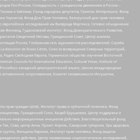
ародов ПостРоссии, Солидарность с гражданским движением в России –
в Тисима и Хабомаи, Съезд народных депутатов, Гринпис Интернешнл, Фонд
ека Чернигов, Фонд Дом Прав Человека, Белорусский дом прав человека
нтр европейских исследований им Вилфрида Мартенса, Сетевое объединение
Чам Финланд, Гудзоновский институт, Фонд Демократического Развития,
актатов Свидетелей Иеговы, Гражданский Совет, Центр анализа
астоящая Россия, Глобальная сеть журналистов-расследователей, Служба
a Asocicion de Rusos Libres, Союз за возвращение Северных территорий,
еста, Радио Свободная Европа, Германское общество изучения Восточной
ouncils for International Education, Cultural Vistas, Institute of
, Российско-канадский демократический альянс, Школа международных
е антивоенное сопротивление, Комитет независимости Ингушетии,
ты прав граждан Штаб, Институт права и публичной политики, Фонд
инициатива, Гражданский Союз, Хасдей Ерушалаим, Центр поддержки и
социально-информационных инициатив Действие, Благотворительный фонд
Так, Сова, центр Анна, Проект Апрель, Самарская губерния, Эра здоровья,
я группа, Женщины Евразии, Институт прав человека, Фонд защиты
Гражданское действие, Центр независимых социологических исследований,