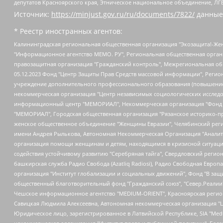
депутатов Красноярского края, Этническое национальное объединение, ЛГ
Источник:
https://minjust.gov.ru/ru/documents/7822/
данные
* Реестр иностранных агентов:
Калининградская региональная общественная организация "Экозащита!-Женсовет", Фонд содействия защите прав и свобод граждан "Общественный вердикт", Фонд "Институт Развития Свободы Информации", Частное учреждение "Информационное агентство МЕМО. РУ", Региональная общественная организация "Общественная комиссия по сохранению наследия академика Сахарова", Фонд поддержки свободы прессы, Санкт-Петербургская общественная правозащитная организация "Гражданский контроль", Межрегиональная общественная организация "Информационно-просветительский центр "Мемориал", Региональный Фонд "Центр Защиты Прав Средств Массовой Информации", с 05.12.2023 Фонд "Центр Защиты Прав Средств массовой информации", Региональная общественная благотворительная организация помощи беженцам и мигрантам "Гражданское содействие", Негосударственное образовательное учреждение дополнительного профессионального образования (повышение квалификации) специалистов "АКАДЕМИЯ ПО ПРАВАМ ЧЕЛОВЕКА", Свердловская региональная общественная организация "Сутяжник", Автономная некоммерческая организация "Центр независимых социологических исследований", Союз общественных объединений "Российский исследовательский центр по правам человека", Региональное общественное учреждение научно-информационный центр "МЕМОРИАЛ", Некоммерческая организация "Фонд защиты гласности", Автономная некоммерческая организация "Институт прав человека", Городская общественная организация "Екатеринбургское общество "МЕМОРИАЛ", Городская общественная организация "Рязанское историко-просветительское и правозащитное общество "Мемориал" (Рязанский Мемориал), Челябинский региональный орган общественной самодеятельности – женское общественное объединение "Женщины Евразии", Челябинский региональный орган общественной самодеятельности "Уральская правозащитная группа", Фонд содействия защите здоровья и социальной справедливости имени Андрея Рылькова, Автономная Некоммерческая Организация "Аналитический Центр Юрия Левады", Автономная некоммерческая организация социальной поддержки населения "Проект Апрель", Региональная общественная организация помощи женщинам и детям, находящимся в кризисной ситуации "Информационно-методический центр "Анна", Фонд содействия развитию массовых коммуникаций и правовому просвещению "Так-так-Так", Фонд содействия устойчивому развитию "Серебряная тайга", Свердловский региональный общественный фонд социальных проектов "Новое время", "Idel.Реалии", Кавказ.Реалии, Крым.Реалии, Телеканал Настоящее Время, Татаро-башкирская служба Радио Свобода (Azatliq Radiosi), Радио Свободная Европа/Радио Свобода (PCE/PC), "Сибирь.Реалии", "Фактограф", Благотворительный фонд помощи осужденным и их семьям, Автономная некоммерческая организация "Институт глобализации и социальных движений", Фонд "В защиту прав заключенных", Частное учреждение "Центр поддержки и содействия развитию средств массовой информации", Пензенский региональный общественный благотворительный фонд "Гражданский союз", "Север.Реалии", Некоммерческая организация Фонд "Правовая инициатива", Общество с ограниченной ответственностью "Радио Свободная Европа/Радио Свобода", Чешское информационное агентство "MEDIUM-ORIENT", Красноярская региональная общественная организация "Мы против СПИДа", Камалягин Денис Николаевич, Маркелов Сергей Евгеньевич, Пономарев Лев Александрович, Савицкая Людмила Алексеевна, Автоно