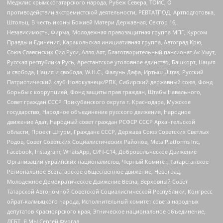
Меджлис крымскотатарского народа, Рубеж Севера, ТОЙС, О
противодействии экстремистской деятельности, РЕВТАТПОД, Артподготовка,
Штольц, В честь иконы Божией Матери Державная, Сектор 16,
Независимость, Фирма, Молодежная правозащитная группа МПГ, Курсом
Правды и Единения, Каракольская инициативная группа, Автоград Крю,
Союз Славянских Сил Руси, Алля-Аят, Благотворительный пансионат Ак Умут,
Русская республика Русь, Арестантское уголовное единство, Башкорт, Нация
и свобода, Нация и свобода, W.H.С., Фалунь Дафа, Иртыш Ultras, Русский
Патриотический клуб-Новокузнецк/РПК, Сибирский державный союз, Фонд
борьбы с коррупцией, Фонд защиты прав граждан, Штабы Навального,
Совет граждан СССР Прикубанского округа г. Краснодара, Мужское
государство, Народное объединение русского движения, Народное
движение Адат, Народный совет граждан РСФСР СССР Архангельской
области, Проект Штурм, Граждане СССР, Держава Союз Советских Светлых
Родов, Совет Советских Социалистических Районов, Meta Platforms Inc,
Facebook, Instagram, WhatsApp, СИЧ-С14, Добровольческое Движение
Организации украинских националистов, Черный Комитет, Татарстанское
Региональное Всетатарское общественное движение, Невоград,
Молодежное Демократическое Движение Весна, Верховный Совет
Татарской Автономной Советской Социалистической Республики, Конгресс
ойрат-калмыцкого народа, Исполнительный комитет совета народных
депутатов Красноярского края, Этническое национальное объединение,
ЛГБТ, Я.МЫ Сергей Фургал