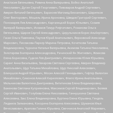
Анастасия Евгеньевна, Ривина Анна Валерьевна, Бойко Анатолий
Николаевич, Дугин Сергей Георгиевич, Пивоваров Андрей Сергеевич,
Аверин Виталий Евгеньевич, Барахоев Магомед Бекханович, Шарипков
Олег Викторович, Мошель Ирина Ароновна, Шведов Григорий Сергеевич,
Пономарев Лев Александрович, Каргалицкий Борис Юльевич, Созаев
Валерий Валерьевич, Исламов Тимур Рифгатович, Романова Ольга
Евгеньевна, Щаров Сергей Алексадрович, Цирульников Борис Альбертович,
Гасан Ольга Павловна, Паутов Юрий Анатольевич, Верховский Александр
Маркович, Пислакова-Паркер Марина Петровна, Кочеткова Татьяна
Владимировна, Чуркина Наталья Валерьевна, Акимова Татьяна Николаевна,
Золотарева Екатерина Александровна, Рачинский Ян Збигневич, Жемкова
Елена Борисовна, Гудков Лев Дмитриевич, Илларионова Юлия Юрьевна,
Саранг Анна Васильевна, Захарова Светлана Сергеевна, Аверин Владимир
Анатольевич, Щур Татьяна Михайловна, Щур Николай Алексеевич,
Блинушов Андрей Юрьевич, Мосин Алексей Геннадьевич, Гефтер Валентин
Михайлович, Симонов Алексей Кириллович, Флиге Ирина Анатольевна,
Мельникова Валентина Дмитриевна, Вититинова Елена Владимировна,
Баженова Светлана Куприяновна, Максимов Сергей Владимирович, Беляев
Сергей Иванович, Голубева Елена Николаевна, Ганнушкина Светлана
Алексеевна, Закс Елена Владимировна, Буртина Елена Юрьевна, Гендель
Людмила Залмановна, Кокорина Екатерина Алексеевна, Шуманов Илья
Вячеславович, Арапова Галина Юрьевна, Свечников Анатолий Мариевич,