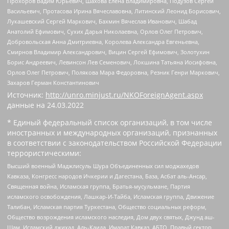
Прохоров Вадим Юрьевич, Шахова Елена Владимировна, Подузов Сергей
Васильевич, Протасова Ирина Вячеславовна, Литинский Леонид Борисович,
Лукашевский Сергей Маркович, Бахмин Вячеслав Иванович, Шабад
Анатолий Ефимович, Сухих Дарья Николаевна, Орлов Олег Петрович,
Добровольская Анна Дмитриевна, Королева Александра Евгеньевна,
Смирнов Владимир Александрович, Вицин Сергей Ефимович, Золотухин
Борис Андреевич, Левинсон Лев Семенович, Локшина Татьяна Иосифовна,
Орлов Олег Петрович, Полякова Мара Федоровна, Резник Генри Маркович,
Захаров Герман Константинович
Источник:
http://unro.minjust.ru/NKOForeignAgent.aspx
данные на
24.03.2022
* Единый федеральный список организаций, в том числе
иностранных и международных организаций, признанных
в соответствии с законодательством Российской Федерации
террористическими:
Высший военный Маджлисуль Шура Объединенных сил моджахедов
Кавказа, Конгресс народов Ичкерии и Дагестана, База, Асбат аль-Ансар,
Священная война, Исламская группа, Братья-мусульмане, Партия
исламского освобождения, Лашкар-И-Тайба, Исламская группа, Движение
Талибан, Исламская партия Туркестана, Общество социальных реформ,
Общество возрождения исламского наследия, Дом двух святых, Джунд аш-
Шам, Исламский джихад, Аль-Каида, Имарат Кавказ, АБТО, Правый сектор,