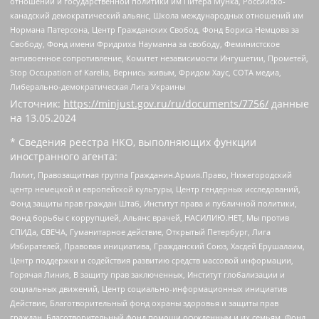
отношений и государственной политики им Питера Мунка, Российско-
канадский демократический альянс, Школа международных отношений им
Нормана Патерсона, Центр Гражданских Свобод, Фонд Бориса Немцова за
Свободу, Фонд имени Фридриха Науманна за свободу, Феминистское
антивоенное сопротивление, Комитет независимости Ингушетии, Прометей,
Stop Occupation of Karelia, Вернись живым, Фридом Хаус, СОТА медиа,
Либерально-демократическая Лига Украины
Источник:
https://minjust.gov.ru/ru/documents/7756/
данные
на
13.05.2024
* Сведения реестра НКО, выполняющих функции
иностранного агента:
Лилит, Правозащитная группа Гражданин.Армия.Право, Нижегородский
центр немецкой и европейской культуры, Центр гендерных исследований,
Фонд защиты прав граждан Штаб, Институт права и публичной политики,
Фонд борьбы с коррупцией, Альянс врачей, НАСИЛИЮ.НЕТ, Мы против
СПИДа, СВЕЧА, Гуманитарное действие, Открытый Петербург, Лига
Избирателей, Правовая инициатива, Гражданский Союз, Хасдей Ерушалаим,
Центр поддержки и содействия развитию средств массовой информации,
Горячая Линия, В защиту прав заключенных, Институт глобализации и
социальных движений, Центр социально-информационных инициатив
Действие, Благотворительный фонд охраны здоровья и защиты прав
граждан, Благотворительный фонд помощи осужденным и их семьям, Фонд