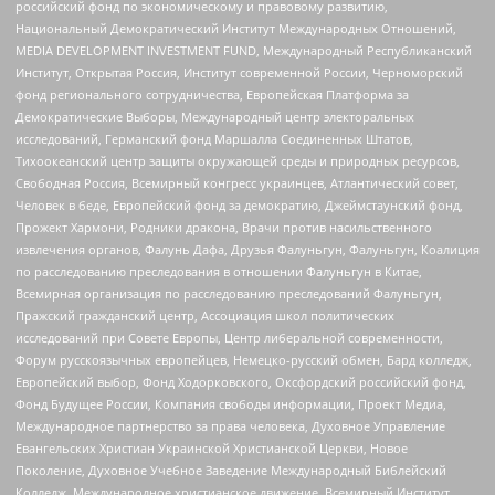
российский фонд по экономическому и правовому развитию,
Национальный Демократический Институт Международных Отношений,
MEDIA DEVELOPMENT INVESTMENT FUND, Международный Республиканский
Институт, Открытая Россия, Институт современной России, Черноморский
фонд регионального сотрудничества, Европейская Платформа за
Демократические Выборы, Международный центр электоральных
исследований, Германский фонд Маршалла Соединенных Штатов,
Тихоокеанский центр защиты окружающей среды и природных ресурсов,
Свободная Россия, Всемирный конгресс украинцев, Атлантический совет,
Человек в беде, Европейский фонд за демократию, Джеймстаунский фонд,
Прожект Хармони, Родники дракона, Врачи против насильственного
извлечения органов, Фалунь Дафа, Друзья Фалуньгун, Фалуньгун, Коалиция
по расследованию преследования в отношении Фалуньгун в Китае,
Всемирная организация по расследованию преследований Фалуньгун,
Пражский гражданский центр, Ассоциация школ политических
исследований при Совете Европы, Центр либеральной современности,
Форум русскоязычных европейцев, Немецко-русский обмен, Бард колледж,
Европейский выбор, Фонд Ходорковского, Оксфордский российский фонд,
Фонд Будущее России, Компания свободы информации, Проект Медиа,
Международное партнерство за права человека, Духовное Управление
Евангельских Христиан Украинской Христианской Церкви, Новое
Поколение, Духовное Учебное Заведение Международный Библейский
Колледж, Международное христианское движение, Всемирный Институт