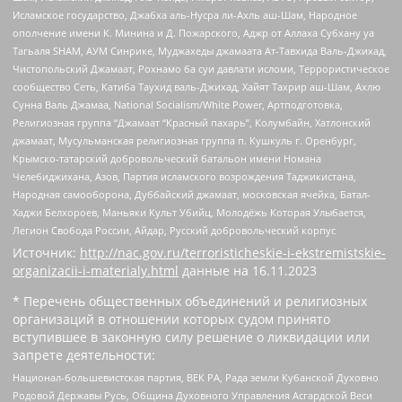
Исламское государство, Джабха аль-Нусра ли-Ахль аш-Шам, Народное
ополчение имени К. Минина и Д. Пожарского, Аджр от Аллаха Субхану уа
Тагьаля SHAM, АУМ Синрике, Муджахеды джамаата Ат-Тавхида Валь-Джихад,
Чистопольский Джамаат, Рохнамо ба суи давлати исломи, Террористическое
сообщество Сеть, Катиба Таухид валь-Джихад, Хайят Тахрир аш-Шам, Ахлю
Сунна Валь Джамаа, National Socialism/White Power, Артподготовка,
Религиозная группа “Джамаат “Красный пахарь”, Колумбайн, Хатлонский
джамаат, Мусульманская религиозная группа п. Кушкуль г. Оренбург,
Крымско-татарский добровольческий батальон имени Номана
Челебиджихана, Азов, Партия исламского возрождения Таджикистана,
Народная самооборона, Дуббайский джамаат, московская ячейка, Батал-
Хаджи Белхороев, Маньяки Культ Убийц, Молодёжь Которая Улыбается,
Легион Свобода России, Айдар, Русский добровольческий корпус
Источник:
http://nac.gov.ru/terroristicheskie-i-ekstremistskie-
organizacii-i-materialy.html
данные на
16.11.2023
* Перечень общественных объединений и религиозных
организаций в отношении которых судом принято
вступившее в законную силу решение о ликвидации или
запрете деятельности:
Национал-большевистская партия, ВЕК РА, Рада земли Кубанской Духовно
Родовой Державы Русь, Община Духовного Управления Асгардской Веси