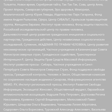
Тольятти, Новое время, Серебряная тайга, Так-Так-Так, Сова, центр Анна,
Проект Апрель, Самарская губерния, Эра здоровья, Мемориал,
Аналитический Центр Юрия Левады, Издательство Парк Гагарина, Фонд
имени Андрея Рылькова, Сфера, Центр СИБАЛЬТ, Уральская правозащитная
группа, Женщины Евразии, Институт прав человека, Фонд защиты гласности,
Российский исследовательский центр по правам человека,
Дальневосточный центр развития гражданских инициатив и социального
партнерства, Гражданское действие, Центр независимых социологических
исследований, Сутяжник, АКАДЕМИЯ ПО ПРАВАМ ЧЕЛОВЕКА, Центр развития
некоммерческих организаций, Частное учреждение в Калининграде Совета
Министров северных стран, Гражданское содействие, Трансперенси
Интернешнл-Р, Центр Защиты Прав Средств Массовой Информации,
Институт развития прессы - Сибирь, Частное учреждение в Санкт-
Петербурге Совета Министров Северных Стран, Фонд поддержки свободы
прессы, Гражданский контроль, Человек и Закон, Общественная комиссия
по сохранению наследия академика Сахарова, Информационное агентство
МЕМО. РУ, Институт региональной прессы, Институт Развития Свободы
Информации, Экозащита!-Женсовет, Общественный вердикт, Евразийская
антимонопольная ассоциация, Бедушев Петр Петрович, Дзугкоева Регина
Николаевна, Кривенко Сергей Владимирович, Милославский Павел
Юрьевич, Шнырова Ольга Вадимовна, Чанышева Лилия Айратовна,
Сидорович Ольга Борисовна, Туровский Александр Алексеевич, Васильева