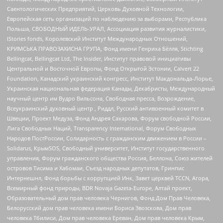
Саентологических Предприятий, Церковь Духовной Технологии,
Европейская сеть организаций по наблюдению за выборами, Республика
Польша, СВОБОДНЫЙ ИДЕЛЬ-УРАЛ, Ассоциация развития журналистики,
IStories fonds, Королевский Институт Международных Отношений,
КРИМСЬКА ПРАВОЗАХИСНА ГРУПА, Фонд имени Генриха Бёлля, Stichting
Bellingcat, Bellingcat Ltd, The Insider, Институт правовой инициативы
Центральной и Восточной Европы, Фонд Открытой Эстонии, Calvert 22
Foundation, Канадский украинский конгресс, Институт Макдональда-Лорье,
Украинская национальная федерация Канады, Декабристы, Международный
научный центр им Вудро Вильсона, Свободная пресса, Возрождение,
Всеукраинский духовный центр , Риддл, Русский антивоенный комитет в
Швеции, Проект Медуза, Фонд Андрея Сахарова, Форум свободной России,
Лига Свободных Наций, Transparеncy International, Форум Свободных
Народов ПостРоссии, Солидарность с гражданским движением в России –
Solidarus, КрымSOS, Свободный университет, Институт государственного
управления, Форум гражданского общества Россия, Беллона, Союз жителей
островов Тисима и Хабомаи, Съезд народных депутатов, Гринпис
Интернешнл, Фонд борьбы с коррупцией Инк, Завет церквей TCCN, Агора,
Всемирный фонд природы, BDR Novaja Gazeta-Europe, Алтай проект,
Образовательный дом прав человека Чернигов, Фонд Дом Прав Человека,
Белорусский дом прав человека имени Бориса Звозскова, Дом прав
человека Тбилиси, Дом прав человека Ереван, Дом прав человека Крым,