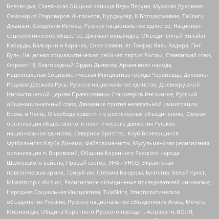
Беловодья, Славянская Община Капища Веды Перуна, Мужская Духовная
Семинария Староверов-Инглингов, Нурджулар, К Богодержавию, Таблиги
Джамаат, Свидетели Иеговы, Русское национальное единство, Национал-
социалистическое общество, Джамаат мувахидов, Объединенный Вилайат
Кабарды, Балкарии и Карачая, Союз славян, Ат-Такфир Валь-Хиджра, Пит
Буль, Национал-социалистическая рабочая партия России, Славянский союз,
Формат-18, Благородный Орден Дьявола, Армия воли народа,
Национальная Социалистическая Инициатива города Череповца, Духовно-
Родовая Держава Русь, Русское национальное единство, Древнерусской
Инглистической церкви Православных Староверов-Инглингов, Русский
общенациональный союз, Движение против нелегальной иммиграции,
Кровь и Честь, О свободе совести и о религиозных объединениях, Омская
организация общественного политического движения Русское
национальное единство, Северное Братство, Клуб Болельщиков
Футбольного Клуба Динамо, Файзрахманисты, Мусульманская религиозная
организация п. Боровский, Община Коренного Русского народа
Щелковского района, Правый сектор, УНА - УНСО, Украинская
повстанческая армия, Тризуб им. Степана Бандеры, Братство, Белый Крест,
Misanthropic division, Религиозное объединение последователей инглиизма,
Народная Социальная Инициатива, TulaSkins, Этнополитическое
объединение Русские, Русское национальное объединение Атака, Мечеть
Мирмамеда, Община Коренного Русского народа г. Астрахани, ВОЛЯ,