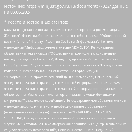
Источник:
https://minjust.gov.ru/ru/documents/7822/
данные
на
03.05.2024
* Реестр иностранных агентов:
Калининградская региональная общественная организация "Экозащита!-Женсовет", Фонд содействия защите прав и свобод граждан "Общественный вердикт", Фонд "Институт Развития Свободы Информации", Частное учреждение "Информационное агентство МЕМО. РУ", Региональная общественная организация "Общественная комиссия по сохранению наследия академика Сахарова", Фонд поддержки свободы прессы, Санкт-Петербургская общественная правозащитная организация "Гражданский контроль", Межрегиональная общественная организация "Информационно-просветительский центр "Мемориал", Региональный Фонд "Центр Защиты Прав Средств Массовой Информации", с 05.12.2023 Фонд "Центр Защиты Прав Средств массовой информации", Региональная общественная благотворительная организация помощи беженцам и мигрантам "Гражданское содействие", Негосударственное образовательное учреждение дополнительного профессионального образования (повышение квалификации) специалистов "АКАДЕМИЯ ПО ПРАВАМ ЧЕЛОВЕКА", Свердловская региональная общественная организация "Сутяжник", Автономная некоммерческая организация "Центр независимых социологических исследований", Союз общественных объединений "Российский исследовательский центр по правам человека", Региональное общественное учреждение научно-информационный центр "МЕМОРИАЛ", Некоммерческая организация "Фонд защиты гласности", Автономная некоммерческая организация "Институт прав человека", Городская общественная организация "Екатеринбургское общество "МЕМОРИАЛ", Городская общественная организация "Рязанское историко-просветительское и правозащитное общество "Мемориал" (Рязанский Мемориал), Челябинский региональный орган общественной самодеятельности – женское общественное объединение "Женщины Евразии", Челябинский региональный орган общественной самодеятельности "Уральская правозащитная группа", Фонд содействия защите здоровья и социальной справедливости имени Андрея Рылькова, Автономная Некоммерческая Организация "Аналитический Центр Юрия Левады", Автономная некоммерческая организация социальной поддержки населения "Проект Апрель", Региональная общественная организация помощи женщинам и детям, находящимся в кризисной ситуации "Информационно-методический центр "Анна", Фонд содействия развитию массовых коммуникаций и правовому просвещению "Так-так-Так", Фонд содействия устойчивому развитию "Серебряная тайга", Свердловский региональный общественный фонд социальных проектов "Новое время", "Idel.Реалии", Кавказ.Реалии, Крым.Реалии, Телеканал Настоящее Время, Татаро-башкирская служба Радио Свобода (Azatliq Radiosi), Радио Свободная Европа/Радио Свобода (PCE/PC), "Сибирь.Реалии", "Фактограф", Благотворительный фонд помощи осужденным и их семьям, Автономная некоммерческая организация "Институт глобализации и социальных движений", Фонд "В защиту прав заключенных", Частное учреждение "Центр поддержки и содействия развитию средств массовой информации", Пензенский региональный общественный благотворительный фонд "Гражданский союз", "Север.Реалии", Некоммерческая организация Фонд "Правовая инициатива", Общество с ограниченной ответственностью "Радио Свободная Европа/Радио Свобода", Чешское информационное агентство "MEDIUM-ORIENT", Красноярская региональная общественная организация "Мы против СПИДа", Камалягин Денис Николаевич, Маркелов Сергей Евгеньевич, Пономарев Лев Александрович, Савицкая Людмила Алексеевна, Автономная некоммерческая организация "Центр по работе с проблемой насилия "НАСИЛИЮ.НЕТ", Межрегиональный профессиональный союз работников здравоохранения "Альянс врачей", Юридическое лицо, зарегистрированное в Латвийской Республике, SIA "Medusa Project" (регистрационный номер 40103797863, дата регистрации 10.06.2014), Некоммерческая организация "Фонд по борьбе с коррупцией", Автономная некоммерческая организация "Институт права и публичной политики", Баданин Роман Сергеевич, Гликин Максим Александрович, Железнова Мария Михайловна, Лукьянова Юлия Сергеевна, Маетная Елизавета Витальевна, Маняхин Петр Борисович, Чуракова Ольга Владимировна, Ярош Юлия Петровна, Юридическое лицо "The Insider SIA", зарегистрированное в Риге, Латвийская Республика (дата регистрации 26.06.2015), являющееся администратором доменного имени интернет-издания "The Insider SIA", https://theins.ru, Постернак Алексей Евгеньевич, Рубин Михаил Аркадьевич, Анин Роман Александрович, Юридическое лицо Istories fonds, зарегистрированное в Латвийской Республике (регистрационный номер 50008295751, дата регистрации 24.02.2020), Великовский Дмитрий Александрович, Долинина Ирина Николаевна, Мароховская Алеся Алексеевна, Шлейнов Роман Юрьевич, Шмагун Олеся Валентиновна, Общество с ограниченной ответственностью "Альтаир 2021", Общество с ограниченной ответственностью "Вега 2021", Общество с ограниченной ответственностью "Главный редактор 2021", Общество с ограниченной ответственностью "Ромашки монолит", Важенков Артем Валерьевич, Ивановская областная общественная организация "Центр гендерных исследований", Гурман Юрий Альбертович, Медиапроект "ОВД-Инфо", Егоров Владимир Владимирович, Жилинский Владимир Александрович, Общество с ограниченной ответственностью "ЗП", Иванова София Юрьевна, Карезина Инна Павловна, Кильтау Екатерина Викторовна, Петров Алексей Викторович, Пискунов Сергей Евгеньевич, Смирнов Сергей Сергеевич, Тихонов Михаил Сергеевич, Общество с ограниченной ответственностью "ЖУРНАЛИСТ-ИНОСТРАННЫЙ АГЕНТ", Арапова Галина Юрьевна, Вольтская Татьяна Анатольевна, Американская компания "Mason G.E.S. Anonymous Foundation" (США), являющаяся владельцем интернет-издания https://mnews.world/, Компания "Stichting Bellingcat", зарегистрированная в Нидерландах (дата регистрации 11.07.2018), Захаров Андрей Вячеславович, Клепиковская Екатерина Дмитриевна, Общество с ограниченной ответственностью "МЕМО", Перл Роман Александрович, Симонов Евгений Алексеевич, Соловьева Елена Анатольевна, Сотников Даниил Владимирович, Сурначева Елизавета Дмитриевна, Автономная некоммерческая организация по защите прав человека и информированию населения "Якутия – Наше Мнение", Общество с ограниченной ответственностью "Москоу диджитал медиа", с 26.01.2023 Общество с ограниченной ответственностью "Чайка Белые сады", Ветошкина Валерия Валерьевна, Заговора Максим Александрович, Межрегиональное общественное движение "Российская ЛГБТ - сеть", Оленичев Максим Владимирович, Павлов Иван Юрьевич, Скворцова Елена Сергеевна, Общество с ограниченной ответственностью "Как бы инагент", Кочетков Игорь Викторович, Общество с ограниченной ответственностью "Честные выборы", Еланчик Олег Александрович, Общество с ограниченной ответственностью "Нобелевский призыв", Гималова Регина Эмилевна, Григорьев Андрей Валерьевич, Григорьева Алина Александровна, Ассоциация по содействию защите прав призывников, альтернативнослужащих и военнослужащих "Правозащитная группа "Гражданин.Армия.Право", Хисамова Регина Фаритовна, Автономная некоммерческая организация по реализации социально-правовых программ "Лилит", Дальневосточное общественное движение "Маяк", Санкт-Петербургская ЛГБТ-инициативная группа "Выход", Инициативная группа ЛГБТ+ "Реверс", Алексеев Андрей Викторович, Бекбулатова Таисия Львовна, Беляев Иван Михайлович, Владыкина Елена Сергеевна, Гельман Марат Александрович, Никульшина Вероника Юрьевна, Толоконникова Надежда Андреевна, Шендерович Виктор Анатольевич, Общество с ограниченной ответственностью "Данное сообщение", Общество с ограниченной ответственностью Издательский дом "Новая глава", Айнбиндер Александра Александровна, Московский комьюнити-центр для ЛГБТ+инициатив, Благотворительный фонд развития филантропии, Deutsche Welle (Германия, Kurt-Schumacher-Strasse 3, 53113 Bonn), Борзунова Мария Михайловна, Воробьев Виктор Викторович, Голубева Анна Львовна, Константинова Алла Михайловна, Малкова Ирина Владимировна, Мурадов Мурад Абдулгалимович, Осетинская Елизавета Николаевна, Понасенков Евгений Николаевич, Ганапольский Матвей Юрьевич, Киселев Евгений Алексеевич, Борухович Ирина Григорьевна, Дремин Иван Тимофеевич, Дубровский Дмитрий Викторович, Красноярская региональная общественная организация поддержки и развития альтернативных образовательных технологий и межкультурных коммуникаций "ИНТЕРРА", Маяковская Екатерина Алексеевна, Фейгин Марк Захарович, Филимонов Андрей Викторович, Дзугкоева Регина Николаевна, Доброхотов Роман Александрович, Дудь Юрий Александрович, Елкин Сергей Владимирович, Кругликов Кирилл Игоревич, Сабунаева Мария Леонидовна, Семенов Алексей Владимирович, Шаинян Карен Багратович, Шульман Екатерина Михайловна, Асафьев Артур Валерьевич, Вахштайн Виктор Семенович, Венедиктов Алексей Алексеевич, Лушникова Екатерина Евгеньевна, Волков Леонид Михайлович, Невзоров Александр Глебович, Пархоменко Сергей Борисович, Сироткин Ярослав Николаевич, Кара-Мурза Владимир Владимирович, Баранова Наталья Владимировна, Гозман Леонид Яковлевич, Кагарлицкий Борис Юльевич, Климарев Михаил Валерьевич, Милов Владимир Станиславович, Автономная некоммерческая организация Краснодарский центр современного искусства "Типография", Моргенштерн Алишер Тагирович, Соболь Любовь Эдуардовна, Общество с ограниченной ответственностью "ЛИЗА НОРМ", Каспаров Гарри Кимович, Ходорковский Михаил Борисович, Общество с ограниченной ответственностью "Апрельские тезисы", Данилович Ирина Брониславовна, Кашин Олег Владимирович, Петров Николай Владимирович, Пивоваров Алексей Владимирович, Соколов Михаил Владимирович, Цветкова Юлия Владимировна, Чичваркин Евгений Александрович, Комитет против пыток/Команда против пыток, Общество с ограниченной ответственностью "Первый научный", Общество с ограниченной ответственностью "Вертолет и ко", Белоцерковская Вероника Борисовна, Кац Максим Евгеньевич, Лазарева Татьяна Юрьевна, Шаведдинов Руслан Табризович, Яшин Илья Валерьевич, Общество с ограниченной ответственностью "Иноагент ААВ", Алешковский Дмитрий Петрович, Альбац Евгения Марковна, Быков Дмитрий Львович, Галямина Юлия Евгеньевна, Лойко Сергей Леонидович, Мартынов Кирилл Константинович, Медведев Сергей Александрович, Крашенинников Федор Геннадиевич, Гордеева Катерина Вл