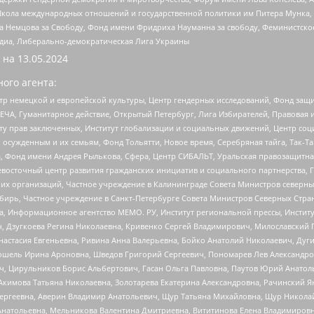
г, Школа международных отношений и государственной политики им Питера Мунка
 Немцова за Свободу, Фонд имени Фридриха Науманна за свободу, Феминистско
медиа, Либерально-демократическая Лига Украины
 на
13.05.2024
ого агента:
р немецкой и европейской культуры, Центр гендерных исследований, Фонд защи
ЧА, Гуманитарное действие, Открытый Петербург, Лига Избирателей, Правовая 
иту прав заключенных, Институт глобализации и социальных движений, Центр 
ужденным и их семьям, Фонд Тольятти, Новое время, Серебряная тайга, Так-Так-
, Фонд имени Андрея Рылькова, Сфера, Центр СИБАЛЬТ, Уральская правозащитна
невосточный центр развития гражданских инициатив и социального партнерства, 
 организаций, Частное учреждение в Калининграде Совета Министров северных 
бирь, Частное учреждение в Санкт-Петербурге Совета Министров Северных Стра
а, Информационное агентство МЕМО. РУ, Институт региональной прессы, Инсти
ч, Дзугкоева Регина Николаевна, Кривенко Сергей Владимирович, Милославски
настасия Евгеньевна, Ривина Анна Валерьевна, Бойко Анатолий Николаевич, Дуг
ошель Ирина Ароновна, Шведов Григорий Сергеевич, Пономарев Лев Александро
ч, Цирульников Борис Альбертович, Гасан Ольга Павловна, Паутов Юрий Анато
Акимова Татьяна Николаевна, Золотарева Екатерина Александровна, Рачинский Я
Сергеевна, Аверин Владимир Анатольевич, Щур Татьяна Михайловна, Щур Никола
Анатольевна, Мельникова Валентина Дмитриевна, Вититинова Елена Владимировн