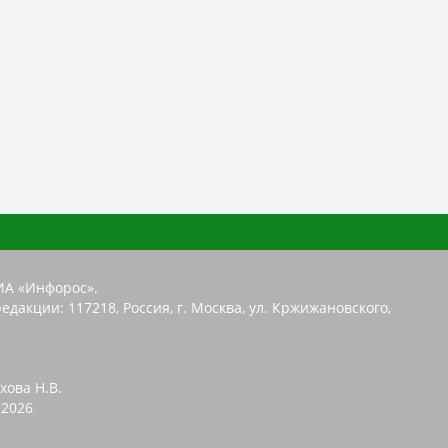
ИА «Инфорос».
едакции: 117218, Россия, г. Москва, ул. Кржижановского,
хова Н.В.
2026