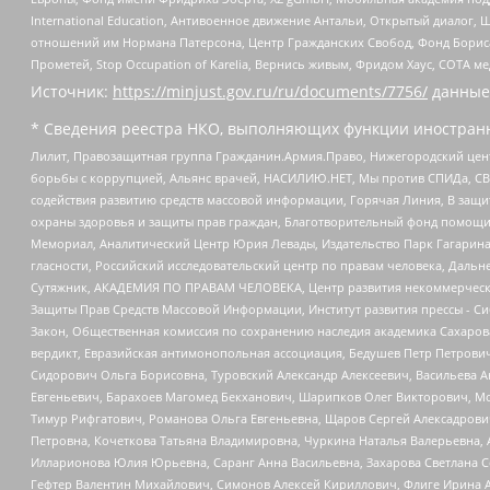
International Education, Антивоенное движение Антальи, Открытый диало
отношений им Нормана Патерсона, Центр Гражданских Свобод, Фонд Бориса
Прометей, Stop Occupation of Karelia, Вернись живым, Фридом Хаус, СОТА 
Источник:
https://minjust.gov.ru/ru/documents/7756/
данные
* Сведения реестра НКО, выполняющих функции иностранн
Лилит, Правозащитная группа Гражданин.Армия.Право, Нижегородский цент
борьбы с коррупцией, Альянс врачей, НАСИЛИЮ.НЕТ, Мы против СПИДа, СВЕ
содействия развитию средств массовой информации, Горячая Линия, В защ
охраны здоровья и защиты прав граждан, Благотворительный фонд помощи ос
Мемориал, Аналитический Центр Юрия Левады, Издательство Парк Гагарина
гласности, Российский исследовательский центр по правам человека, Даль
Сутяжник, АКАДЕМИЯ ПО ПРАВАМ ЧЕЛОВЕКА, Центр развития некоммерческих
Защиты Прав Средств Массовой Информации, Институт развития прессы - Си
Закон, Общественная комиссия по сохранению наследия академика Сахаров
вердикт, Евразийская антимонопольная ассоциация, Бедушев Петр Петрови
Сидорович Ольга Борисовна, Туровский Александр Алексеевич, Васильева А
Евгеньевич, Барахоев Магомед Бекханович, Шарипков Олег Викторович, М
Тимур Рифгатович, Романова Ольга Евгеньевна, Щаров Сергей Алексадрови
Петровна, Кочеткова Татьяна Владимировна, Чуркина Наталья Валерьевна, 
Илларионова Юлия Юрьевна, Саранг Анна Васильевна, Захарова Светлана 
Гефтер Валентин Михайлович, Симонов Алексей Кириллович, Флиге Ирина 