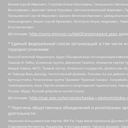
Беляев Сергей Иванович, Голубева Елена Николаевна, Ганнушкина Светлана
Вячеславович, Арапова Галина Юрьевна, Свечников Анатолий Мариевич, П
Лукашевский Сергей Маркович, Бахмин Вячеслав Иванович, Шабад Анатоли
Александрович, Вицин Сергей Ефимович, Золотухин Борис Андреевич, Леви
Константинович
Источник:
http://unro.minjust.ru/NKOForeignAgent.aspx
данн
* Единый федеральный список организаций, в том числе и
террористическими:
Высший военный Маджлисуль Шура Объединенных сил моджахедов Кавказа, Ко
Лашкар-И-Тайба, Исламская группа, Движение Талибан, Исламская партия Т
Имарат Кавказ, АБТО, Правый сектор, Исламское государство, Джабха аль-
Ат-Тавхида Валь-Джихад, Чистопольский Джамаат, Рохнамо ба суи давлати и
Артподготовка, Религиозная группа “Джамаат “Красный пахарь”, Колумбайн
Челебиджихана, Азов, Партия исламского возрождения Таджикистана, Народ
России, Айдар, Русский добровольческий корпус
Источник:
http://nac.gov.ru/terroristicheskie-i-ekstremistskie-
* Перечень общественных объединений и религиозных орг
деятельности:
Национал-большевистская партия, ВЕК РА, Рада земли Кубанской Духовно
Староверов-Инглингов, Нурджулар, К Богодержавию, Таблиги Джамаат, Сви