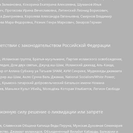
а Залмановна, Кокорина Екатерина Алексеевна, Шуманов Илья
ч, Протасова Ирина Вячеславовна, Литинский Леонид Борисович,
а Дмитриевна, Королева Александра Евгеньевна, Смирнов Владимир
ова Мара Федоровна, Резник Генри Маркович, Захаров Герман
етствии с законодательством Российской Федерации
 Исламская группа, Братья-мусульмане, Партия исламского освобождения,
едия, Дом двух святых, Джунд аш-Шам, Исламский джихад, Аль-Каида,
жр от Аллаха Субхану уа Тагьаля SHAM, АУМ Синрике, Муджахеды джамаата
рир аш-Шам, Ахлю Сунна Валь Джамаа, National Socialism/White Power,
рг, Крымско-татарский добровольческий батальон имени Номана
оев, Маньяки Культ Убийц, Молодёжь Которая Улыбается, Легион Свобода
аконную силу решение о ликвидации или запрете
ья, Славянская Община Капища Веды Перуна, Мужская Духовная Семинария
щество, Джамаат мувахидов, Объединенный Вилайат Кабарды, Балкарии и