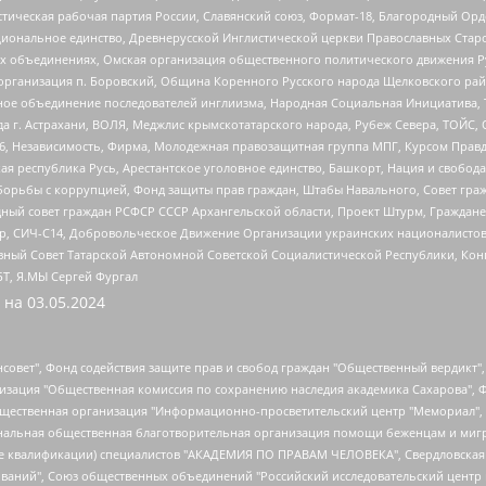
истическая рабочая партия России, Славянский союз, Формат-18, Благородный Ор
ациональное единство, Древнерусской Инглистической церкви Православных Ста
ных объединениях, Омская организация общественного политического движения Р
рганизация п. Боровский, Община Коренного Русского народа Щелковского район
гиозное объединение последователей инглиизма, Народная Социальная Инициатива,
 г. Астрахани, ВОЛЯ, Меджлис крымскотатарского народа, Рубеж Севера, ТОЙС, 
6, Независимость, Фирма, Молодежная правозащитная группа МПГ, Курсом Правд
ая республика Русь, Арестантское уголовное единство, Башкорт, Нация и свобода,
орьбы с коррупцией, Фонд защиты прав граждан, Штабы Навального, Совет гражд
ный совет граждан РСФСР СССР Архангельской области, Проект Штурм, Граждане 
tsApp, СИЧ-С14, Добровольческое Движение Организации украинских националисто
ный Совет Татарской Автономной Советской Социалистической Республики, Кон
БТ, Я.МЫ Сергей Фургал
 на
03.05.2024
мная некоммерческая организация "Центр по работе с проблемой насилия "НАСИЛИЮ.НЕТ", Межрегиональный профессиональный союз работников здравоохранения "Альянс врачей", Юридическое лицо, зарегистрированное в Латвийской Республике, SIA "Medusa Project" (регистрационный номер 40103797863, дата регистрации 10.06.2014), Некоммерческая организация "Фонд по борьбе с коррупцией", Автономная некоммерческая организация "Институт права и публичной политики", Баданин Роман Сергеевич, Гликин Максим Александрович, Железнова Мария Михайловна, Лукьянова Юлия Сергеевна, Маетная Елизавета Витальевна, Маняхин Петр Борисович, Чуракова Ольга Владимировна, Ярош Юлия Петровна, Юридическое лицо "The Insider SIA", зарегистрированное в Риге, Латвийская Республика (дата регистрации 26.06.2015), являющееся администратором доменного имени интернет-издания "The Insider SIA", https://theins.ru, Постернак Алексей Евгеньевич, Рубин Михаил Аркадьевич, Анин Роман Александрович, Юридическое лицо Istories fonds, зарегистрированное в Латвийской Республике (регистрационный номер 50008295751, дата регистрации 24.02.2020), Великовский Дмитрий Александрович, Долинина Ирина Николаевна, Мароховская Алеся Алексеевна, Шлейнов Роман Юрьевич, Шмагун Олеся Валентиновна, Общество с ограниченной ответственностью "Альтаир 2021", Общество с ограниченной ответственностью "Вега 2021", Общество с ограниченной ответственностью "Главный редактор 2021", Общество с ограниченной ответственностью "Ромашки монолит", Важенков Артем Валерьевич, Ивановская областная общественная организация "Центр гендерных исследований", Гурман Юрий Альбертович, Медиапроект "ОВД-Инфо", Егоров Владимир Владимирович, Жилинский Владимир Александрович, Общество с ограниченной ответственностью "ЗП", Иванова София Юрьевна, Карезина Инна Павловна, Кильтау Екатерина Викторовна, Петров Алексей Викторович, Пискунов Сергей Евгеньевич, Смирнов Сергей Сергеевич, Тихонов Михаил Сергеевич, Общество с ограниченной ответственностью "ЖУРНАЛИСТ-ИНОСТРАННЫЙ АГЕНТ", Арапова Галина Юрьевна, Вольтская Татьяна Анатольевна, Американская компания "Mason G.E.S. Anonymous Foundation" (США), являющаяся владельцем интернет-издания https://mnews.world/, Компания "Stichting Bellingcat", зарегистрированная в Нидерландах (дата регистрации 11.07.2018), Захаров Андрей Вячеславович, Клепиковская Екатерина Дмитриевна, Общество с ограниченной ответственностью "МЕМО", Перл Роман Александрович, Симонов Евгений Алексеевич, Соловьева Елена Анатольевна, Сотников Даниил Владимирович, Сурначева Елизавета Дмитриевна, Автономная некоммерческая организация по защите прав человека и информированию населения "Якутия – Наше Мнение", Общество с ограниченной ответственностью "Москоу диджитал медиа", с 26.01.2023 Общество с ограниченной ответственностью "Чайка Белые сады", Ветошкина Валерия Валерьевна, Заговора Максим Александрович, Межрегиональное общественное движение "Российская ЛГБТ - сеть", Оленичев Максим Владимирович, Павлов Иван Юрьевич, Скворцова Елена Сергеевна, Общество с ограниченной ответственностью "Как бы инагент", Кочетков Игорь Викторович, Общество с ограниченной ответственностью "Честные выборы", Еланчик Олег Александрович, Общество с ограниченной ответственностью "Нобелевский призыв", Гималова Регина Эмилевна, Григорьев Андрей Валерьевич, Григорьева Алина Александровна, Ассоциация по содействию защите прав призывников, альтернативнослужащих и военнослужащих "Правозащитная группа "Гражданин.Армия.Право", Хисамова Регина Фаритовна, Автономная некоммерческая организация по реализации социально-правовых программ "Лилит", Дальн