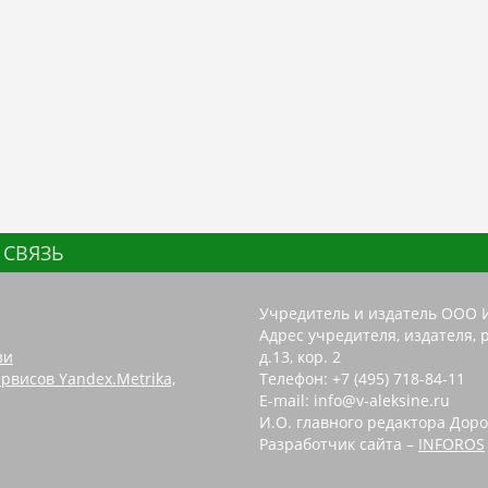
 СВЯЗЬ
Учредитель и издатель ООО 
Адрес учредителя, издателя, р
зи
д.13, кор. 2
рвисов Yandex.Metrika,
Телефон: +7 (495) 718-84-11
E-mail: info@v-aleksine.ru
И.О. главного редактора Доро
Разработчик сайта –
INFOROS