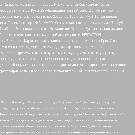
ден Дьявола, Армия воли народа, Национальная Социалистическая
роверов-Инглингов, Русский общенациональный союз, Движение против
усское национальное единство, Северное Братство, Клуб Болельщиков
а, Правый сектор, УНА - УНСО, Украинская повстанческая армия, Тризуб
 TulaSkins, Этнополитическое объединение Русские, Русское национальное
О противодействии экстремистской деятельности, РЕВТАТПОД,
ы и Единения, Каракольская инициативная группа, Автоград Крю, Союз
 Нация и свобода, W.H.С., Фалунь Дафа, Иртыш Ultras, Русский
ан СССР Прикубанского округа г. Краснодара, Мужское государство,
СССР, Держава Союз Советских Светлых Родов, Совет Советских
в, Черный Комитет, Татарстанское Региональное Всетатарское общественное
гресс ойрат-калмыцкого народа, Исполнительный комитет совета народных
евосточное общественное движение "Маяк", Санкт-Петербургская ЛГБТ-инициативная группа "Выход", Инициативная группа ЛГБТ+ "Реверс", Алексеев Андрей Викторович, Бекбулатова Таисия Львовна, Беляев Иван Михайлович, Владыкина Елена Сергеевна, Гельман Марат Александрович, Никульшина Вероника Юрьевна, Толоконникова Надежда Андреевна, Шендерович Виктор Анатольевич, Общество с ограниченной ответственностью "Данное сообщение", Общество с ограниченной ответственностью Издательский дом "Новая глава", Айнбиндер Александра Александровна, Московский комьюнити-центр для ЛГБТ+инициатив, Благотворительный фонд развития филантропии, Deutsche Welle (Германия, Kurt-Schumacher-Strasse 3, 53113 Bonn), Борзунова Мария Михайловна, Воробьев Виктор Викторович, Голубева Анна Львовна, Константинова Алла Михайловна, Малкова Ирина Владимировна, Мурадов Мурад Абдулгалимович, Осетинская Елизавета Николаевна, Понасенков Евгений Николаевич, Ганапольский Матвей Юрьевич, Киселев Евгений Алексеевич, Борухович Ирина Григорьевна, Дремин Иван Тимофеевич, Дубровский Дмитрий Викторович, Красноярская региональная общественная организация поддержки и развития альтернативных образовательных технологий и межкультурных коммуникаций "ИНТЕРРА", Маяковская Екатерина Алексеевна, Фейгин Марк Захарович, Филимонов Андрей Викторович, Дзугкоева Регина Николаевна, Доброхотов Роман Александрович, Дудь Юрий Александрович, Елкин Сергей Владимирович, Кругликов Кирилл Игоревич, Сабунаева Мария Леонидовна, Семенов Алексей Владимирович, Шаинян Карен Багратович, Шульман Екатерина Михайловна, Асафьев Артур Валерьевич, Вахштайн Виктор Семенович, Венедиктов Алексей Алексеевич, Лушникова Екатерина Евгеньевна, Волков Леонид Михайлович, Невзоров Александр Глебович, Пархоменко Сергей Борисович, Сироткин Ярослав Николаевич, Кара-Мурза Владимир Владимирович, Баранова Наталья Владимировна, Гозман Леонид Яковлевич, Кагарлицкий Борис Юльевич, Климарев Михаил Валерьевич, Милов Владимир Станиславович, Автономная некоммерческая организация Краснодарский центр современного искусства "Типография", Моргенштерн Алишер Тагирович, Соболь Любовь Эдуардовна, Общество с ограниченной ответственностью "ЛИЗА НОРМ", Каспаров Гарри Кимович, Ходорковский Михаил Борисович, Общество с ограниченной ответственностью "Апрельские тезисы", Данилович Ирина Брониславовна, Кашин Олег Владимирович, Петров Николай Владимирович, Пивоваров Алексей Владимирович, Соколов Михаил Владимирович, Цветкова Юлия Владимировна, Чичваркин Евгений Александрович, Комитет против пыток/Команда против пыток, Общество с ограниченной ответственностью "Первый научный", Общество с ограниченной ответственностью "Вертолет и ко", Белоцерковская Вероника Борисовна, Кац Максим Евгеньевич, Лазарева Татьяна Юрьевна, Шаведдинов Руслан Табризович, Яшин Илья Валерьевич, Общество с ограниченной ответственностью "Иноагент ААВ", Алешковский Дмитрий Петрович, Альбац Евгения Марковна, Быков Дмитрий Львович, Галямина Юлия Евгеньевна, Лойко Сергей Леонидович, Мартынов Кирилл Константинович, Медведев Сергей Александрович, Крашенинников Федор Геннадиевич, Гордеева Катерина Вл