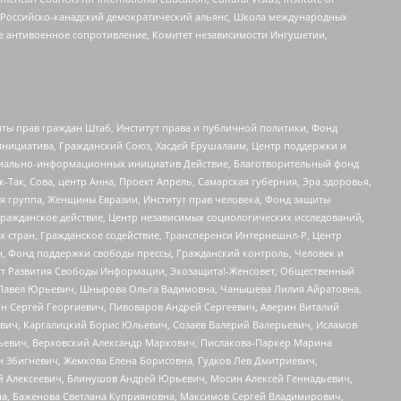
, Российско-канадский демократический альянс, Школа международных
е антивоенное сопротивление, Комитет независимости Ингушетии,
ты прав граждан Штаб, Институт права и публичной политики, Фонд
инициатива, Гражданский Союз, Хасдей Ерушалаим, Центр поддержки и
социально-информационных инициатив Действие, Благотворительный фонд
Так, Сова, центр Анна, Проект Апрель, Самарская губерния, Эра здоровья,
я группа, Женщины Евразии, Институт прав человека, Фонд защиты
Гражданское действие, Центр независимых социологических исследований,
стран, Гражданское содействие, Трансперенси Интернешнл-Р, Центр
н, Фонд поддержки свободы прессы, Гражданский контроль, Человек и
тут Развития Свободы Информации, Экозащита!-Женсовет, Общественный
й Павел Юрьевич, Шнырова Ольга Вадимовна, Чанышева Лилия Айратовна,
ин Сергей Георгиевич, Пивоваров Андрей Сергеевич, Аверин Виталий
вич, Каргалицкий Борис Юльевич, Созаев Валерий Валерьевич, Исламов
льевич, Верховский Александр Маркович, Пислакова-Паркер Марина
н Збигневич, Жемкова Елена Борисовна, Гудков Лев Дмитриевич,
й Алексеевич, Блинушов Андрей Юрьевич, Мосин Алексей Геннадьевич,
а, Баженова Светлана Куприяновна, Максимов Сергей Владимирович,