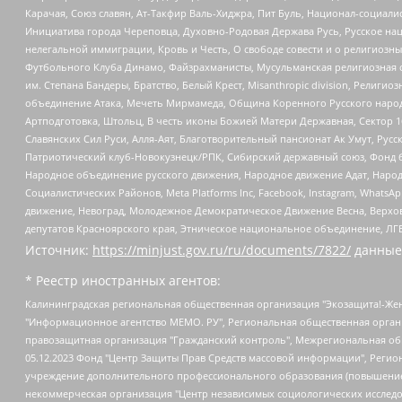
Карачая, Союз славян, Ат-Такфир Валь-Хиджра, Пит Буль, Национал-социал
Инициатива города Череповца, Духовно-Родовая Держава Русь, Русское н
нелегальной иммиграции, Кровь и Честь, О свободе совести и о религиоз
Футбольного Клуба Динамо, Файзрахманисты, Мусульманская религиозная о
им. Степана Бандеры, Братство, Белый Крест, Misanthropic division, Рели
объединение Атака, Мечеть Мирмамеда, Община Коренного Русского народа
Артподготовка, Штольц, В честь иконы Божией Матери Державная, Сектор 1
Славянских Сил Руси, Алля-Аят, Благотворительный пансионат Ак Умут, Русск
Патриотический клуб-Новокузнецк/РПК, Сибирский державный союз, Фонд б
Народное объединение русского движения, Народное движение Адат, Народ
Социалистических Районов, Meta Platforms Inc, Facebook, Instagram, Wha
движение, Невоград, Молодежное Демократическое Движение Весна, Верхов
депутатов Красноярского края, Этническое национальное объединение, ЛГ
Источник:
https://minjust.gov.ru/ru/documents/7822/
данные
* Реестр иностранных агентов:
Калининградская региональная общественная организация "Экозащита!-Женсовет", Фонд содействия защите прав и свобод граждан "Общественный вердикт", Фонд "Институт Развития Свободы Информации", Частное учреждение "Информационное агентство МЕМО. РУ", Региональная общественная организация "Общественная комиссия по сохранению наследия академика Сахарова", Фонд поддержки свободы прессы, Санкт-Петербургская общественная правозащитная организация "Гражданский контроль", Межрегиональная общественная организация "Информационно-просветительский центр "Мемориал", Региональный Фонд "Центр Защиты Прав Средств Массовой Информации", с 05.12.2023 Фонд "Центр Защиты Прав Средств массовой информации", Региональная общественная благотворительная организация помощи беженцам и мигрантам "Гражданское содействие", Негосударственное образовательное учреждение дополнительного профессионального образования (повышение квалификации) специалистов "АКАДЕМИЯ ПО ПРАВАМ ЧЕЛОВЕКА", Свердловская региональная общественная организация "Сутяжник", Автономная некоммерческая организация "Центр независимых социологических исследований", Союз общественных объединений "Российский исследовательский центр по правам человека", Региональное общественное учреждение научно-информационный центр "МЕМОРИАЛ", Некоммерческая организация "Фонд защиты гласности", Автономная некоммерческая организация "Институт прав человека", Городская общественная организация "Екатеринбургское общество "МЕМОРИАЛ", Городская общественная организация "Рязанское историко-просветительское и правозащитное общество "Мемориал" (Рязанский Мемориал), Челябинский региональный орган общественной самодеятельности – женское общественное объединение "Женщины Евразии", Челябинский региональный орган общественной самодеятельности "Уральская правозащитная группа", Фонд содействия защите здоровья и социальной справедливости имени Андрея Рылькова, Автономная Некоммерческая Организация "Аналитический Центр Юрия Левады", Автономная некоммерческая организация социальной поддержки населения "Проект Апрель", Региональная общественная организация помощи женщинам и детям, находящимся в кризисной ситуации "Информационно-методический центр "Анна", Фонд содействия развитию массовых коммуникаций и правовому просвещению "Так-так-Так", Фонд содействия устойчивому развитию "Серебряная тайга", Свердловский региональный общественный фонд социальных проектов "Новое время", "Idel.Реалии", Кавказ.Реалии, Крым.Реалии, Телеканал Настоящее Время, Татаро-башкирская служба Радио Свобода (Azatliq Radiosi), Радио Свободная Европа/Радио Свобода (PCE/PC), "Сибирь.Реалии", "Фактограф", Благотворительный фонд помощи осужденным и их семьям, Автономная некоммерческая организация "Институт глобализации и социальных движений", Фонд "В защиту прав заключенных", Частное учреждение "Центр поддержки и содействия развитию средств массовой информации", Пензенский региональный общественный благотворительный фонд "Гражданский союз", "Север.Реалии", Некоммерческая организация Фонд "Правовая инициатива", Общество с ограниченной ответственностью "Радио Свободная Европа/Радио Свобода", Чешское информационное агентство "MEDIUM-ORIENT", Красноярская региональная общественная организация "Мы против СПИДа", Камалягин Денис Николаевич, Маркелов Сергей Евгеньевич, Пономарев Лев Александрович, Савицкая Людмила Алексеевна, Автоно