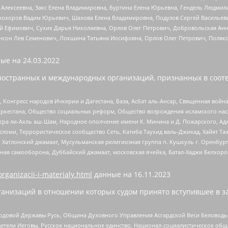
 Алексеевна, Закс Елена Владимировна, Буртина Елена Юрьевна, Гендель Людмил
рохоров Вадим Юрьевич, Шахова Елена Владимировна, Подузов Сергей Васильеви
й Ефимович, Сухих Дарья Николаевна, Орлов Олег Петрович, Добровольская Анн
нсон Лев Семенович, Локшина Татьяна Иосифовна, Орлов Олег Петрович, Поляк
ые на
24.03.2022
ностранных и международных организаций, признанных в соотв
нгресс народов Ичкерии и Дагестана, База, Асбат аль-Ансар, Священная война,
уркестана, Общество социальных реформ, Общество возрождения исламского насл
Нусра ли-Ахль аш-Шам, Народное ополчение имени К. Минина и Д. Пожарского, Ад
сломи, Террористическое сообщество Сеть, Катиба Таухид валь-Джихад, Хайят Тах
, Хатлонский джамаат, Мусульманская религиозная группа п. Кушкуль г. Оренбу
ная самооборона, Дуббайский джамаат, московская ячейка, Батал-Хаджи Белхор
organizacii-i-materialy.html
данные на
16.11.2023
анизаций в отношении которых судом принято вступившее в з
 Родовой Державы Русь, Община Духовного Управления Асгардской Веси Беловод
детели Иеговы, Русское национальное единство, Национал-социалистическое об