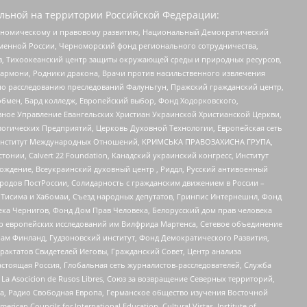
льной на территории Российской Федерации:
кономическому и правовому развитию, Национальный Демократический
менной России, Черноморский фонд регионального сотрудничества,
, Тихоокеанский центр защиты окружающей среды и природных ресурсов,
 Хармони, Родники дракона, Врачи против насильственного извлечения
по расследованию преследований Фалуньгун, Пражский гражданский центр,
бмен, Бард колледж, Европейский выбор, Фонд Ходорковского,
ное Управление Евангельских Христиан Украинской Христианской Церкви,
огических Предприятий, Церковь Духовной Технологии, Европейская сеть
ий Институт Международных Отношений, КРИМСЬКА ПРАВОЗАХИСНА ГРУПА,
стонии, Calvert 22 Foundation, Канадский украинский конгресс, Институт
ждение, Всеукраинский духовный центр , Риддл, Русский антивоенный
ародов ПостРоссии, Солидарность с гражданским движением в России –
в Тисима и Хабомаи, Съезд народных депутатов, Гринпис Интернешнл, Фонд
ека Чернигов, Фонд Дом Прав Человека, Белорусский дом прав человека
нтр европейских исследований им Вилфрида Мартенса, Сетевое объединение
Чам Финланд, Гудзоновский институт, Фонд Демократического Развития,
актатов Свидетелей Иеговы, Гражданский Совет, Центр анализа
астоящая Россия, Глобальная сеть журналистов-расследователей, Служба
a Asocicion de Rusos Libres, Союз за возвращение Северных территорий,
еста, Радио Свободная Европа, Германское общество изучения Восточной
ouncils for International Education, Cultural Vistas, Institute of