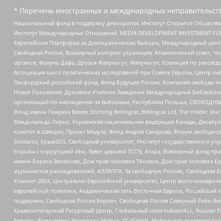
* Перечень иностранных и международных неправительств
Национальный фонд в поддержку демократии, Институт Открытое Общество
Институт Международных Отношений, MEDIA DEVELOPMENT INVESTMENT FUND,
Европейская Платформа за Демократические Выборы, Международный цент
Свободная Россия, Всемирный конгресс украинцев, Атлантический совет, Ч
органов, Фалунь Дафа, Друзья Фалуньгун, Фалуньгун, Коалиция по рассле
Ассоциация школ политических исследований при Совете Европы, Центр ли
Оксфордский российский фонд, Фонд Будущее России, Компания свободы ин
Новое Поколение, Духовное Учебное Заведение Международный Библейский
организаций по наблюдению за выборами, Республика Польша, СВОБОДНЫЙ
Фонд имени Генриха Бёлля, Stichting Bellingcat, Bellingcat Ltd, The Inside
Макдональда-Лорье, Украинская национальная федерация Канады, Декабрис
комитет в Швеции, Проект Медуза, Фонд Андрея Сахарова, Форум свободной 
Solidarus, КрымSOS, Свободный университет, Институт государственного у
борьбы с коррупцией Инк, Завет церквей TCCN, Агора, Всемирный фонд при
имени Бориса Звозскова, Дом прав человека Тбилиси, Дом прав человека Ер
журналистов расследователей, АЛЛАТРА, За свободную Россию, Свободная Б
Комитет-2024, Центрально-Европейский университет, Центр восточноевроп
европейской политики, Академическая сеть Восточная Европа, Российский к
поддержки, Свободная Россия Берлин, Свободная Россия Северный Рейн-Вест
Крымскотатарский Ресурсный Центр, Глобальный союз IndustriALL, Russian E
Европы, Фонд имени Фридриха Эберта, XZ gGmbH, Мобильная академия поддержк