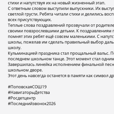
стихи и напутствуя их на новый жизненный этап.
С ответным словом выступили выпускники. Их выст
светлой грусти. Ребята читали стихи и делились во
всех присутствующих.
Теплые слова поздравлений прозвучали от родителе
своими повзрослевшими детьми. К поздравлениям 
помнят этих ребят ещё совсем маленькими. С напут
школы, пожелав им сделать правильный выбор даль
школу.
Кульминацией праздника стал прощальный вальс. П
последнем школьном танце. Этот момент стал одни
Завершилась линейка исполнением финальной песни
школьном дворе.
Этот день навсегда останется в памяти как символ д
#ПоповскаяСОШ19
#НавигаторыДетства
#Росдетцентр
#Последнийзвонок2026