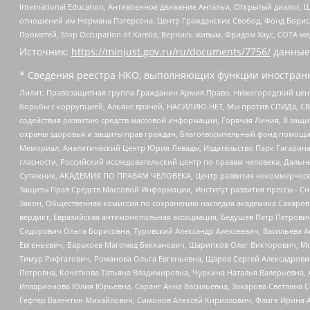
International Education, Антивоенное движение Антальи, Открытый диало
отношений им Нормана Патерсона, Центр Гражданских Свобод, Фонд Бориса
Прометей, Stop Occupation of Karelia, Вернись живым, Фридом Хаус, СОТА 
Источник:
https://minjust.gov.ru/ru/documents/7756/
данные
* Сведения реестра НКО, выполняющих функции иностранн
Лилит, Правозащитная группа Гражданин.Армия.Право, Нижегородский цент
борьбы с коррупцией, Альянс врачей, НАСИЛИЮ.НЕТ, Мы против СПИДа, СВЕ
содействия развитию средств массовой информации, Горячая Линия, В защ
охраны здоровья и защиты прав граждан, Благотворительный фонд помощи ос
Мемориал, Аналитический Центр Юрия Левады, Издательство Парк Гагарина
гласности, Российский исследовательский центр по правам человека, Даль
Сутяжник, АКАДЕМИЯ ПО ПРАВАМ ЧЕЛОВЕКА, Центр развития некоммерческих
Защиты Прав Средств Массовой Информации, Институт развития прессы - Си
Закон, Общественная комиссия по сохранению наследия академика Сахаров
вердикт, Евразийская антимонопольная ассоциация, Бедушев Петр Петрови
Сидорович Ольга Борисовна, Туровский Александр Алексеевич, Васильева А
Евгеньевич, Барахоев Магомед Бекханович, Шарипков Олег Викторович, М
Тимур Рифгатович, Романова Ольга Евгеньевна, Щаров Сергей Алексадрови
Петровна, Кочеткова Татьяна Владимировна, Чуркина Наталья Валерьевна, 
Илларионова Юлия Юрьевна, Саранг Анна Васильевна, Захарова Светлана 
Гефтер Валентин Михайлович, Симонов Алексей Кириллович, Флиге Ирина 