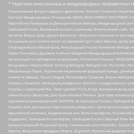
* Перечень иностранных и международных неправительств
Национальный фонд в поддержку демократии, Институт Открытое Общество
Институт Международных Отношений, MEDIA DEVELOPMENT INVESTMENT FUND,
Европейская Платформа за Демократические Выборы, Международный цент
Свободная Россия, Всемирный конгресс украинцев, Атлантический совет, Ч
органов, Фалунь Дафа, Друзья Фалуньгун, Фалуньгун, Коалиция по рассле
Ассоциация школ политических исследований при Совете Европы, Центр ли
Оксфордский российский фонд, Фонд Будущее России, Компания свободы ин
Новое Поколение, Духовное Учебное Заведение Международный Библейский
организаций по наблюдению за выборами, Республика Польша, СВОБОДНЫЙ
Фонд имени Генриха Бёлля, Stichting Bellingcat, Bellingcat Ltd, The Inside
Макдональда-Лорье, Украинская национальная федерация Канады, Декабрис
комитет в Швеции, Проект Медуза, Фонд Андрея Сахарова, Форум свободной 
Solidarus, КрымSOS, Свободный университет, Институт государственного у
борьбы с коррупцией Инк, Завет церквей TCCN, Агора, Всемирный фонд при
имени Бориса Звозскова, Дом прав человека Тбилиси, Дом прав человека Ер
журналистов расследователей, АЛЛАТРА, За свободную Россию, Свободная Б
Комитет-2024, Центрально-Европейский университет, Центр восточноевроп
европейской политики, Академическая сеть Восточная Европа, Российский к
поддержки, Свободная Россия Берлин, Свободная Россия Северный Рейн-Вест
Крымскотатарский Ресурсный Центр, Глобальный союз IndustriALL, Russian E
Европы, Фонд имени Фридриха Эберта, XZ gGmbH, Мобильная академия поддержк