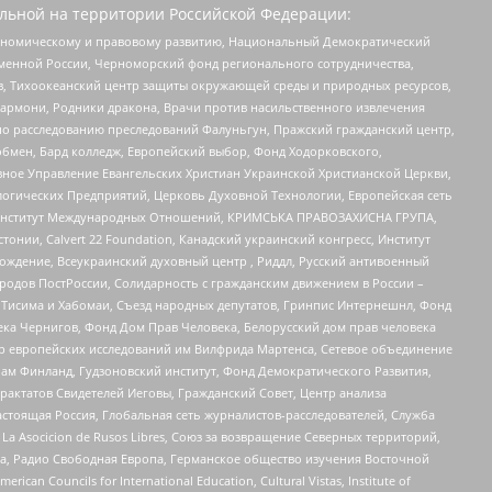
льной на территории Российской Федерации:
кономическому и правовому развитию, Национальный Демократический
менной России, Черноморский фонд регионального сотрудничества,
, Тихоокеанский центр защиты окружающей среды и природных ресурсов,
 Хармони, Родники дракона, Врачи против насильственного извлечения
по расследованию преследований Фалуньгун, Пражский гражданский центр,
бмен, Бард колледж, Европейский выбор, Фонд Ходорковского,
ное Управление Евангельских Христиан Украинской Христианской Церкви,
огических Предприятий, Церковь Духовной Технологии, Европейская сеть
ий Институт Международных Отношений, КРИМСЬКА ПРАВОЗАХИСНА ГРУПА,
стонии, Calvert 22 Foundation, Канадский украинский конгресс, Институт
ждение, Всеукраинский духовный центр , Риддл, Русский антивоенный
ародов ПостРоссии, Солидарность с гражданским движением в России –
в Тисима и Хабомаи, Съезд народных депутатов, Гринпис Интернешнл, Фонд
ека Чернигов, Фонд Дом Прав Человека, Белорусский дом прав человека
нтр европейских исследований им Вилфрида Мартенса, Сетевое объединение
Чам Финланд, Гудзоновский институт, Фонд Демократического Развития,
актатов Свидетелей Иеговы, Гражданский Совет, Центр анализа
астоящая Россия, Глобальная сеть журналистов-расследователей, Служба
a Asocicion de Rusos Libres, Союз за возвращение Северных территорий,
еста, Радио Свободная Европа, Германское общество изучения Восточной
ouncils for International Education, Cultural Vistas, Institute of