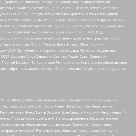
ден Дьявола, Армия воли народа, Национальная Социалистическая
роверов-Инглингов, Русский общенациональный союз, Движение против
усское национальное единство, Северное Братство, Клуб Болельщиков
а, Правый сектор, УНА - УНСО, Украинская повстанческая армия, Тризуб
 TulaSkins, Этнополитическое объединение Русские, Русское национальное
О противодействии экстремистской деятельности, РЕВТАТПОД,
ы и Единения, Каракольская инициативная группа, Автоград Крю, Союз
 Нация и свобода, W.H.С., Фалунь Дафа, Иртыш Ultras, Русский
ан СССР Прикубанского округа г. Краснодара, Мужское государство,
СССР, Держава Союз Советских Светлых Родов, Совет Советских
в, Черный Комитет, Татарстанское Региональное Всетатарское общественное
гресс ойрат-калмыцкого народа, Исполнительный комитет совета народных
евосточное общественное движение "Маяк", Санкт-Петербургская ЛГБТ-инициативная группа "Выход", Инициативная группа ЛГБТ+ "Реверс", Алексеев Андрей Викторович, Бекбулатова Таисия Львовна, Беляев Иван Михайлович, Владыкина Елена Сергеевна, Гельман Марат Александрович, Никульшина Вероника Юрьевна, Толоконникова Надежда Андреевна, Шендерович Виктор Анатольевич, Общество с ограниченной ответственностью "Данное сообщение", Общество с ограниченной ответственностью Издательский дом "Новая глава", Айнбиндер Александра Александровна, Московский комьюнити-центр для ЛГБТ+инициатив, Благотворительный фонд развития филантропии, Deutsche Welle (Германия, Kurt-Schumacher-Strasse 3, 53113 Bonn), Борзунова Мария Михайловна, Воробьев Виктор Викторович, Голубева Анна Львовна, Константинова Алла Михайловна, Малкова Ирина Владимировна, Мурадов Мурад Абдулгалимович, Осетинская Елизавета Николаевна, Понасенков Евгений Николаевич, Ганапольский Матвей Юрьевич, Киселев Евгений Алексеевич, Борухович Ирина Григорьевна, Дремин Иван Тимофеевич, Дубровский Дмитрий Викторович, Красноярская региональная общественная организация поддержки и развития альтернативных образовательных технологий и межкультурных коммуникаций "ИНТЕРРА", Маяковская Екатерина Алексеевна, Фейгин Марк Захарович, Филимонов Андрей Викторович, Дзугкоева Регина Николаевна, Доброхотов Роман Александрович, Дудь Юрий Александрович, Елкин Сергей Владимирович, Кругликов Кирилл Игоревич, Сабунаева Мария Леонидовна, Семенов Алексей Владимирович, Шаинян Карен Багратович, Шульман Екатерина Михайловна, Асафьев Артур Валерьевич, Вахштайн Виктор Семенович, Венедиктов Алексей Алексеевич, Лушникова Екатерина Евгеньевна, Волков Леонид Михайлович, Невзоров Александр Глебович, Пархоменко Сергей Борисович, Сироткин Ярослав Николаевич, Кара-Мурза Владимир Владимирович, Баранова Наталья Владимировна, Гозман Леонид Яковлевич, Кагарлицкий Борис Юльевич, Климарев Михаил Валерьевич, Милов Владимир Станиславович, Автономная некоммерческая организация Краснодарский центр современного искусства "Типография", Моргенштерн Алишер Тагирович, Соболь Любовь Эдуардовна, Общество с ограниченной ответственностью "ЛИЗА НОРМ", Каспаров Гарри Кимович, Ходорковский Михаил Борисович, Общество с ограниченной ответственностью "Апрельские тезисы", Данилович Ирина Брониславовна, Кашин Олег Владимирович, Петров Николай Владимирович, Пивоваров Алексей Владимирович, Соколов Михаил Владимирович, Цветкова Юлия Владимировна, Чичваркин Евгений Александрович, Комитет против пыток/Команда против пыток, Общество с ограниченной ответственностью "Первый научный", Общество с ограниченной ответственностью "Вертолет и ко", Белоцерковская Вероника Борисовна, Кац Максим Евгеньевич, Лазарева Татьяна Юрьевна, Шаведдинов Руслан Табризович, Яшин Илья Валерьевич, Общество с ограниченной ответственностью "Иноагент ААВ", Алешковский Дмитрий Петрович, Альбац Евгения Марковна, Быков Дмитрий Львович, Галямина Юлия Евгеньевна, Лойко Сергей Леонидович, Мартынов Кирилл Константинович, Медведев Сергей Александрович, Крашенинников Федор Геннадиевич, Гордеева Катерина Вл