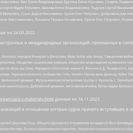
 Алексеевна, Закс Елена Владимировна, Буртина Елена Юрьевна, Гендель Людмил
рохоров Вадим Юрьевич, Шахова Елена Владимировна, Подузов Сергей Васильеви
й Ефимович, Сухих Дарья Николаевна, Орлов Олег Петрович, Добровольская Анн
нсон Лев Семенович, Локшина Татьяна Иосифовна, Орлов Олег Петрович, Поляк
ые на
24.03.2022
ностранных и международных организаций, признанных в соотв
нгресс народов Ичкерии и Дагестана, База, Асбат аль-Ансар, Священная война,
уркестана, Общество социальных реформ, Общество возрождения исламского насл
Нусра ли-Ахль аш-Шам, Народное ополчение имени К. Минина и Д. Пожарского, Ад
сломи, Террористическое сообщество Сеть, Катиба Таухид валь-Джихад, Хайят Тах
, Хатлонский джамаат, Мусульманская религиозная группа п. Кушкуль г. Оренбу
ная самооборона, Дуббайский джамаат, московская ячейка, Батал-Хаджи Белхор
organizacii-i-materialy.html
данные на
16.11.2023
анизаций в отношении которых судом принято вступившее в з
 Родовой Державы Русь, Община Духовного Управления Асгардской Веси Беловод
детели Иеговы, Русское национальное единство, Национал-социалистическое об