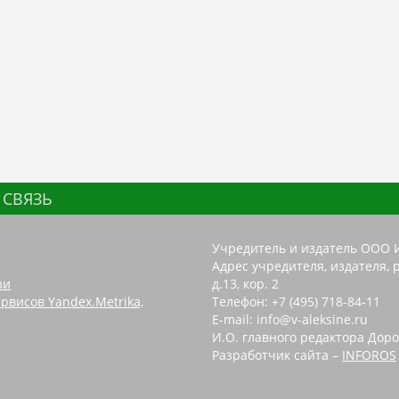
 СВЯЗЬ
Учредитель и издатель ООО 
Адрес учредителя, издателя, р
зи
д.13, кор. 2
рвисов Yandex.Metrika,
Телефон: +7 (495) 718-84-11
E-mail: info@v-aleksine.ru
И.О. главного редактора Доро
Разработчик сайта –
INFOROS