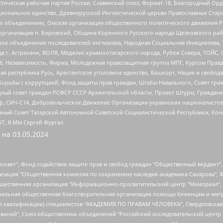
истическая рабочая партия России, Славянский союз, Формат-18, Благородный Ор
ациональное единство, Древнерусской Инглистической церкви Православных Ста
ных объединениях, Омская организация общественного политического движения Р
рганизация п. Боровский, Община Коренного Русского народа Щелковского район
гиозное объединение последователей инглиизма, Народная Социальная Инициатива,
 г. Астрахани, ВОЛЯ, Меджлис крымскотатарского народа, Рубеж Севера, ТОЙС, 
6, Независимость, Фирма, Молодежная правозащитная группа МПГ, Курсом Правд
ая республика Русь, Арестантское уголовное единство, Башкорт, Нация и свобода,
орьбы с коррупцией, Фонд защиты прав граждан, Штабы Навального, Совет гражд
ный совет граждан РСФСР СССР Архангельской области, Проект Штурм, Граждане 
tsApp, СИЧ-С14, Добровольческое Движение Организации украинских националисто
ный Совет Татарской Автономной Советской Социалистической Республики, Кон
БТ, Я.МЫ Сергей Фургал
 на
03.05.2024
мная некоммерческая организация "Центр по работе с проблемой насилия "НАСИЛИЮ.НЕТ", Межрегиональный профессиональный союз работников здравоохранения "Альянс врачей", Юридическое лицо, зарегистрированное в Латвийской Республике, SIA "Medusa Project" (регистрационный номер 40103797863, дата регистрации 10.06.2014), Некоммерческая организация "Фонд по борьбе с коррупцией", Автономная некоммерческая организация "Институт права и публичной политики", Баданин Роман Сергеевич, Гликин Максим Александрович, Железнова Мария Михайловна, Лукьянова Юлия Сергеевна, Маетная Елизавета Витальевна, Маняхин Петр Борисович, Чуракова Ольга Владимировна, Ярош Юлия Петровна, Юридическое лицо "The Insider SIA", зарегистрированное в Риге, Латвийская Республика (дата регистрации 26.06.2015), являющееся администратором доменного имени интернет-издания "The Insider SIA", https://theins.ru, Постернак Алексей Евгеньевич, Рубин Михаил Аркадьевич, Анин Роман Александрович, Юридическое лицо Istories fonds, зарегистрированное в Латвийской Республике (регистрационный номер 50008295751, дата регистрации 24.02.2020), Великовский Дмитрий Александрович, Долинина Ирина Николаевна, Мароховская Алеся Алексеевна, Шлейнов Роман Юрьевич, Шмагун Олеся Валентиновна, Общество с ограниченной ответственностью "Альтаир 2021", Общество с ограниченной ответственностью "Вега 2021", Общество с ограниченной ответственностью "Главный редактор 2021", Общество с ограниченной ответственностью "Ромашки монолит", Важенков Артем Валерьевич, Ивановская областная общественная организация "Центр гендерных исследований", Гурман Юрий Альбертович, Медиапроект "ОВД-Инфо", Егоров Владимир Владимирович, Жилинский Владимир Александрович, Общество с ограниченной ответственностью "ЗП", Иванова София Юрьевна, Карезина Инна Павловна, Кильтау Екатерина Викторовна, Петров Алексей Викторович, Пискунов Сергей Евгеньевич, Смирнов Сергей Сергеевич, Тихонов Михаил Сергеевич, Общество с ограниченной ответственностью "ЖУРНАЛИСТ-ИНОСТРАННЫЙ АГЕНТ", Арапова Галина Юрьевна, Вольтская Татьяна Анатольевна, Американская компания "Mason G.E.S. Anonymous Foundation" (США), являющаяся владельцем интернет-издания https://mnews.world/, Компания "Stichting Bellingcat", зарегистрированная в Нидерландах (дата регистрации 11.07.2018), Захаров Андрей Вячеславович, Клепиковская Екатерина Дмитриевна, Общество с ограниченной ответственностью "МЕМО", Перл Роман Александрович, Симонов Евгений Алексеевич, Соловьева Елена Анатольевна, Сотников Даниил Владимирович, Сурначева Елизавета Дмитриевна, Автономная некоммерческая организация по защите прав человека и информированию населения "Якутия – Наше Мнение", Общество с ограниченной ответственностью "Москоу диджитал медиа", с 26.01.2023 Общество с ограниченной ответственностью "Чайка Белые сады", Ветошкина Валерия Валерьевна, Заговора Максим Александрович, Межрегиональное общественное движение "Российская ЛГБТ - сеть", Оленичев Максим Владимирович, Павлов Иван Юрьевич, Скворцова Елена Сергеевна, Общество с ограниченной ответственностью "Как бы инагент", Кочетков Игорь Викторович, Общество с ограниченной ответственностью "Честные выборы", Еланчик Олег Александрович, Общество с ограниченной ответственностью "Нобелевский призыв", Гималова Регина Эмилевна, Григорьев Андрей Валерьевич, Григорьева Алина Александровна, Ассоциация по содействию защите прав призывников, альтернативнослужащих и военнослужащих "Правозащитная группа "Гражданин.Армия.Право", Хисамова Регина Фаритовна, Автономная некоммерческая организация по реализации социально-правовых программ "Лилит", Дальн