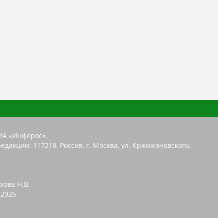
ИА «Инфорос».
едакции: 117218, Россия, г. Москва, ул. Кржижановского,
хова Н.В.
2026