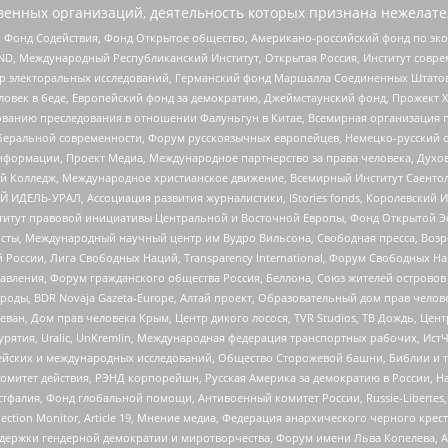
енных организаций, деятельность которых признана нежелате
 Фонд Содействия, Фонд Открытое общество, Американо-российский фонд по э
 Международный Республиканский Институт, Открытая Россия, Институт совре
р электоральных исследований, Германский фонд Маршалла Соединенных Штатов
еловек в беде, Европейский фонд за демократию, Джеймстаунский фонд, Прожект
дованию преследования в отношении Фалуньгун в Китае, Всемирная организация 
беральной современности, Форум русскоязычных европейцев, Немецко-русский о
формации, Проект Медиа, Международное партнерство за права человека, Духов
 Колледж, Международное христианское движение, Всемирный Институт Саентол
 ИДЕЛЬ-УРАЛ, Ассоциация развития журналистики, IStories fonds, Королевск
r, Институт правовой инициативы Центральной и Восточной Европы, Фонд Открытой Э
ты, Международный научный центр им Вудро Вильсона, Свободная пресса, Возро
России, Лига Свободных Наций, Transparеncy International, Форум Свободных Н
правления, Форум гражданского общества Россия, Беллона, Союз жителей острово
роды, BDR Novaja Gazeta-Europe, Алтай проект, Образовательный дом прав челов
еван, Дом прав человека Крым, Центр дикого лосося, TVR Studios, ТВ Дождь, Це
урятия, Uralic, UnKremlin, Международная федерация транспортных рабочих, Ист
ейских и международных исследований, Общество Сторожевой башни, Библии и тр
омитет действия, РЭНД корпорейшн, Русская Америка за демократию в России, Н
фалия, Фонд глобальной помощи, Антивоенный комитет России, Russie-Libertes, L
lection Monitor, Article 19, Мнение медиа, Федерация анархического черного кр
и гендерной демократии и миротворчества, Форум имени Льва Копелева, American C