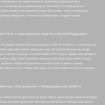
а Залмановна, Кокорина Екатерина Алексеевна, Шуманов Илья
ч, Протасова Ирина Вячеславовна, Литинский Леонид Борисович,
а Дмитриевна, Королева Александра Евгеньевна, Смирнов Владимир
ова Мара Федоровна, Резник Генри Маркович, Захаров Герман
етствии с законодательством Российской Федерации
 Исламская группа, Братья-мусульмане, Партия исламского освобождения,
едия, Дом двух святых, Джунд аш-Шам, Исламский джихад, Аль-Каида,
жр от Аллаха Субхану уа Тагьаля SHAM, АУМ Синрике, Муджахеды джамаата
рир аш-Шам, Ахлю Сунна Валь Джамаа, National Socialism/White Power,
рг, Крымско-татарский добровольческий батальон имени Номана
оев, Маньяки Культ Убийц, Молодёжь Которая Улыбается, Легион Свобода
аконную силу решение о ликвидации или запрете
ья, Славянская Община Капища Веды Перуна, Мужская Духовная Семинария
щество, Джамаат мувахидов, Объединенный Вилайат Кабарды, Балкарии и