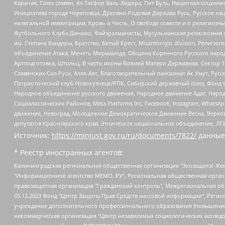
Карачая, Союз славян, Ат-Такфир Валь-Хиджра, Пит Буль, Национал-социал
Инициатива города Череповца, Духовно-Родовая Держава Русь, Русское н
нелегальной иммиграции, Кровь и Честь, О свободе совести и о религиоз
Футбольного Клуба Динамо, Файзрахманисты, Мусульманская религиозная о
им. Степана Бандеры, Братство, Белый Крест, Misanthropic division, Рели
объединение Атака, Мечеть Мирмамеда, Община Коренного Русского народа
Артподготовка, Штольц, В честь иконы Божией Матери Державная, Сектор 1
Славянских Сил Руси, Алля-Аят, Благотворительный пансионат Ак Умут, Русск
Патриотический клуб-Новокузнецк/РПК, Сибирский державный союз, Фонд б
Народное объединение русского движения, Народное движение Адат, Народ
Социалистических Районов, Meta Platforms Inc, Facebook, Instagram, Wha
движение, Невоград, Молодежное Демократическое Движение Весна, Верхов
депутатов Красноярского края, Этническое национальное объединение, ЛГ
Источник:
https://minjust.gov.ru/ru/documents/7822/
данные
* Реестр иностранных агентов:
Калининградская региональная общественная организация "Экозащита!-Женсовет", Фонд содействия защите прав и свобод граждан "Общественный вердикт", Фонд "Институт Развития Свободы Информации", Частное учреждение "Информационное агентство МЕМО. РУ", Региональная общественная организация "Общественная комиссия по сохранению наследия академика Сахарова", Фонд поддержки свободы прессы, Санкт-Петербургская общественная правозащитная организация "Гражданский контроль", Межрегиональная общественная организация "Информационно-просветительский центр "Мемориал", Региональный Фонд "Центр Защиты Прав Средств Массовой Информации", с 05.12.2023 Фонд "Центр Защиты Прав Средств массовой информации", Региональная общественная благотворительная организация помощи беженцам и мигрантам "Гражданское содействие", Негосударственное образовательное учреждение дополнительного профессионального образования (повышение квалификации) специалистов "АКАДЕМИЯ ПО ПРАВАМ ЧЕЛОВЕКА", Свердловская региональная общественная организация "Сутяжник", Автономная некоммерческая организация "Центр независимых социологических исследований", Союз общественных объединений "Российский исследовательский центр по правам человека", Региональное общественное учреждение научно-информационный центр "МЕМОРИАЛ", Некоммерческая организация "Фонд защиты гласности", Автономная некоммерческая организация "Институт прав человека", Городская общественная организация "Екатеринбургское общество "МЕМОРИАЛ", Городская общественная организация "Рязанское историко-просветительское и правозащитное общество "Мемориал" (Рязанский Мемориал), Челябинский региональный орган общественной самодеятельности – женское общественное объединение "Женщины Евразии", Челябинский региональный орган общественной самодеятельности "Уральская правозащитная группа", Фонд содействия защите здоровья и социальной справедливости имени Андрея Рылькова, Автономная Некоммерческая Организация "Аналитический Центр Юрия Левады", Автономная некоммерческая организация социальной поддержки населения "Проект Апрель", Региональная общественная организация помощи женщинам и детям, находящимся в кризисной ситуации "Информационно-методический центр "Анна", Фонд содействия развитию массовых коммуникаций и правовому просвещению "Так-так-Так", Фонд содействия устойчивому развитию "Серебряная тайга", Свердловский региональный общественный фонд социальных проектов "Новое время", "Idel.Реалии", Кавказ.Реалии, Крым.Реалии, Телеканал Настоящее Время, Татаро-башкирская служба Радио Свобода (Azatliq Radiosi), Радио Свободная Европа/Радио Свобода (PCE/PC), "Сибирь.Реалии", "Фактограф", Благотворительный фонд помощи осужденным и их семьям, Автономная некоммерческая организация "Институт глобализации и социальных движений", Фонд "В защиту прав заключенных", Частное учреждение "Центр поддержки и содействия развитию средств массовой информации", Пензенский региональный общественный благотворительный фонд "Гражданский союз", "Север.Реалии", Некоммерческая организация Фонд "Правовая инициатива", Общество с ограниченной ответственностью "Радио Свободная Европа/Радио Свобода", Чешское информационное агентство "MEDIUM-ORIENT", Красноярская региональная общественная организация "Мы против СПИДа", Камалягин Денис Николаевич, Маркелов Сергей Евгеньевич, Пономарев Лев Александрович, Савицкая Людмила Алексеевна, Автоно