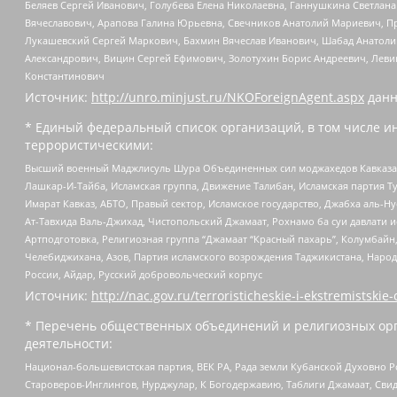
Беляев Сергей Иванович, Голубева Елена Николаевна, Ганнушкина Светлана
Вячеславович, Арапова Галина Юрьевна, Свечников Анатолий Мариевич, П
Лукашевский Сергей Маркович, Бахмин Вячеслав Иванович, Шабад Анатоли
Александрович, Вицин Сергей Ефимович, Золотухин Борис Андреевич, Леви
Константинович
Источник:
http://unro.minjust.ru/NKOForeignAgent.aspx
данн
* Единый федеральный список организаций, в том числе и
террористическими:
Высший военный Маджлисуль Шура Объединенных сил моджахедов Кавказа, Ко
Лашкар-И-Тайба, Исламская группа, Движение Талибан, Исламская партия Т
Имарат Кавказ, АБТО, Правый сектор, Исламское государство, Джабха аль-
Ат-Тавхида Валь-Джихад, Чистопольский Джамаат, Рохнамо ба суи давлати и
Артподготовка, Религиозная группа “Джамаат “Красный пахарь”, Колумбайн
Челебиджихана, Азов, Партия исламского возрождения Таджикистана, Народ
России, Айдар, Русский добровольческий корпус
Источник:
http://nac.gov.ru/terroristicheskie-i-ekstremistskie-
* Перечень общественных объединений и религиозных орг
деятельности:
Национал-большевистская партия, ВЕК РА, Рада земли Кубанской Духовно
Староверов-Инглингов, Нурджулар, К Богодержавию, Таблиги Джамаат, Сви