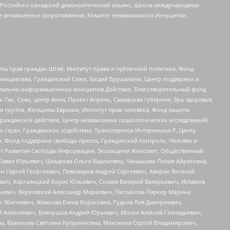
, Российско-канадский демократический альянс, Школа международных
е антивоенное сопротивление, Комитет независимости Ингушетии,
ты прав граждан Штаб, Институт права и публичной политики, Фонд
инициатива, Гражданский Союз, Хасдей Ерушалаим, Центр поддержки и
социально-информационных инициатив Действие, Благотворительный фонд
Так, Сова, центр Анна, Проект Апрель, Самарская губерния, Эра здоровья,
я группа, Женщины Евразии, Институт прав человека, Фонд защиты
Гражданское действие, Центр независимых социологических исследований,
стран, Гражданское содействие, Трансперенси Интернешнл-Р, Центр
н, Фонд поддержки свободы прессы, Гражданский контроль, Человек и
тут Развития Свободы Информации, Экозащита!-Женсовет, Общественный
й Павел Юрьевич, Шнырова Ольга Вадимовна, Чанышева Лилия Айратовна,
ин Сергей Георгиевич, Пивоваров Андрей Сергеевич, Аверин Виталий
вич, Каргалицкий Борис Юльевич, Созаев Валерий Валерьевич, Исламов
льевич, Верховский Александр Маркович, Пислакова-Паркер Марина
н Збигневич, Жемкова Елена Борисовна, Гудков Лев Дмитриевич,
й Алексеевич, Блинушов Андрей Юрьевич, Мосин Алексей Геннадьевич,
а, Баженова Светлана Куприяновна, Максимов Сергей Владимирович,