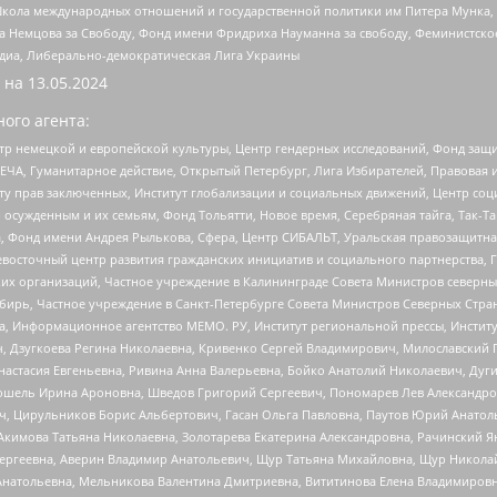
г, Школа международных отношений и государственной политики им Питера Мунка
 Немцова за Свободу, Фонд имени Фридриха Науманна за свободу, Феминистско
медиа, Либерально-демократическая Лига Украины
 на
13.05.2024
ого агента:
р немецкой и европейской культуры, Центр гендерных исследований, Фонд защи
ЧА, Гуманитарное действие, Открытый Петербург, Лига Избирателей, Правовая 
иту прав заключенных, Институт глобализации и социальных движений, Центр 
ужденным и их семьям, Фонд Тольятти, Новое время, Серебряная тайга, Так-Так-
, Фонд имени Андрея Рылькова, Сфера, Центр СИБАЛЬТ, Уральская правозащитна
невосточный центр развития гражданских инициатив и социального партнерства, 
 организаций, Частное учреждение в Калининграде Совета Министров северных 
бирь, Частное учреждение в Санкт-Петербурге Совета Министров Северных Стра
а, Информационное агентство МЕМО. РУ, Институт региональной прессы, Инсти
ч, Дзугкоева Регина Николаевна, Кривенко Сергей Владимирович, Милославски
настасия Евгеньевна, Ривина Анна Валерьевна, Бойко Анатолий Николаевич, Дуг
ошель Ирина Ароновна, Шведов Григорий Сергеевич, Пономарев Лев Александро
ч, Цирульников Борис Альбертович, Гасан Ольга Павловна, Паутов Юрий Анато
Акимова Татьяна Николаевна, Золотарева Екатерина Александровна, Рачинский Я
Сергеевна, Аверин Владимир Анатольевич, Щур Татьяна Михайловна, Щур Никола
Анатольевна, Мельникова Валентина Дмитриевна, Вититинова Елена Владимировн