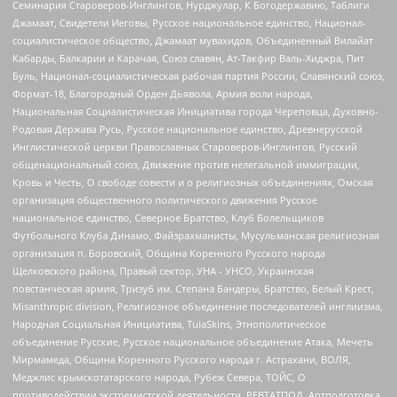
Семинария Староверов-Инглингов, Нурджулар, К Богодержавию, Таблиги
Джамаат, Свидетели Иеговы, Русское национальное единство, Национал-
социалистическое общество, Джамаат мувахидов, Объединенный Вилайат
Кабарды, Балкарии и Карачая, Союз славян, Ат-Такфир Валь-Хиджра, Пит
Буль, Национал-социалистическая рабочая партия России, Славянский союз,
Формат-18, Благородный Орден Дьявола, Армия воли народа,
Национальная Социалистическая Инициатива города Череповца, Духовно-
Родовая Держава Русь, Русское национальное единство, Древнерусской
Инглистической церкви Православных Староверов-Инглингов, Русский
общенациональный союз, Движение против нелегальной иммиграции,
Кровь и Честь, О свободе совести и о религиозных объединениях, Омская
организация общественного политического движения Русское
национальное единство, Северное Братство, Клуб Болельщиков
Футбольного Клуба Динамо, Файзрахманисты, Мусульманская религиозная
организация п. Боровский, Община Коренного Русского народа
Щелковского района, Правый сектор, УНА - УНСО, Украинская
повстанческая армия, Тризуб им. Степана Бандеры, Братство, Белый Крест,
Misanthropic division, Религиозное объединение последователей инглиизма,
Народная Социальная Инициатива, TulaSkins, Этнополитическое
объединение Русские, Русское национальное объединение Атака, Мечеть
Мирмамеда, Община Коренного Русского народа г. Астрахани, ВОЛЯ,
Меджлис крымскотатарского народа, Рубеж Севера, ТОЙС, О
противодействии экстремистской деятельности, РЕВТАТПОД, Артподготовка,