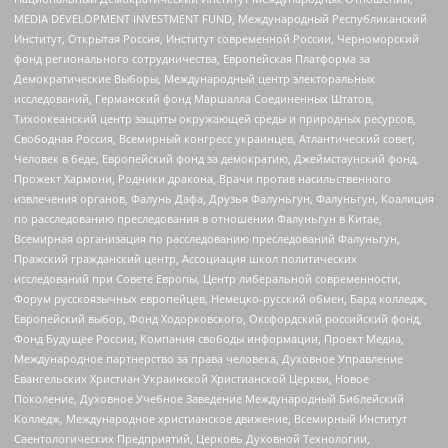
MEDIA DEVELOPMENT INVESTMENT FUND, Международный Республиканский
Институт, Открытая Россия, Институт современной России, Черноморский
фонд регионального сотрудничества, Европейская Платформа за
Демократические Выборы, Международный центр электоральных
исследований, Германский фонд Маршалла Соединенных Штатов,
Тихоокеанский центр защиты окружающей среды и природных ресурсов,
Свободная Россия, Всемирный конгресс украинцев, Атлантический совет,
Человек в беде, Европейский фонд за демократию, Джеймстаунский фонд,
Прожект Хармони, Родники дракона, Врачи против насильственного
извлечения органов, Фалунь Дафа, Друзья Фалуньгун, Фалуньгун, Коалиция
по расследованию преследования в отношении Фалуньгун в Китае,
Всемирная организация по расследованию преследований Фалуньгун,
Пражский гражданский центр, Ассоциация школ политических
исследований при Совете Европы, Центр либеральной современности,
Форум русскоязычных европейцев, Немецко-русский обмен, Бард колледж,
Европейский выбор, Фонд Ходорковского, Оксфордский российский фонд,
Фонд Будущее России, Компания свободы информации, Проект Медиа,
Международное партнерство за права человека, Духовное Управление
Евангельских Христиан Украинской Христианской Церкви, Новое
Поколение, Духовное Учебное Заведение Международный Библейский
Колледж, Международное христианское движение, Всемирный Институт
Саентологических Предприятий, Церковь Духовной Технологии,