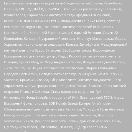
Европейская сеть организаций по наблюдению за выборами, Республика
Польша, СВОБОДНЫЙ ИДЕЛЬ-УРАЛ, Ассоциация развития журналистики,
IStories fonds, Королевский Институт Международных Отношений,
КРИМСЬКА ПРАВОЗАХИСНА ГРУПА, Фонд имени Генриха Бёлля, Stichting
Bellingcat, Bellingcat Ltd, The Insider, Институт правовой инициативы
Центральной и Восточной Европы, Фонд Открытой Эстонии, Calvert 22
Foundation, Канадский украинский конгресс, Институт Макдональда-Лорье,
Украинская национальная федерация Канады, Декабристы, Международный
научный центр им Вудро Вильсона, Свободная пресса, Возрождение,
Всеукраинский духовный центр , Риддл, Русский антивоенный комитет в
Швеции, Проект Медуза, Фонд Андрея Сахарова, Форум свободной России,
Лига Свободных Наций, Transparеncy International, Форум Свободных
Народов ПостРоссии, Солидарность с гражданским движением в России –
Solidarus, КрымSOS, Свободный университет, Институт государственного
управления, Форум гражданского общества Россия, Беллона, Союз жителей
островов Тисима и Хабомаи, Съезд народных депутатов, Гринпис
Интернешнл, Фонд борьбы с коррупцией Инк, Завет церквей TCCN, Агора,
Всемирный фонд природы, BDR Novaja Gazeta-Europe, Алтай проект,
Образовательный дом прав человека Чернигов, Фонд Дом Прав Человека,
Белорусский дом прав человека имени Бориса Звозскова, Дом прав
человека Тбилиси, Дом прав человека Ереван, Дом прав человека Крым,
Центр дикого лосося, TVR Studios, ТВ Дождь, Центр европейских