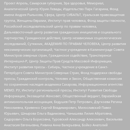
Проект Апрель, Самарская губерния, Эра здоровья, Мемориал,
Аналитический Центр Юрия Левады, Издательство Парк Гагарина, Фонд
имени Андрея Рылькова, Сфера, Центр СИБАЛЬТ, Уральская правозащитная
группа, Женщины Евразии, Институт прав человека, Фонд защиты гласности,
Российский исследовательский центр по правам человека,
Дальневосточный центр развития гражданских инициатив и социального
партнерства, Гражданское действие, Центр независимых социологических
исследований, Сутяжник, АКАДЕМИЯ ПО ПРАВАМ ЧЕЛОВЕКА, Центр развития
некоммерческих организаций, Частное учреждение в Калининграде Совета
Министров северных стран, Гражданское содействие, Трансперенси
Интернешнл-Р, Центр Защиты Прав Средств Массовой Информации,
Институт развития прессы - Сибирь, Частное учреждение в Санкт-
Петербурге Совета Министров Северных Стран, Фонд поддержки свободы
прессы, Гражданский контроль, Человек и Закон, Общественная комиссия
по сохранению наследия академика Сахарова, Информационное агентство
МЕМО. РУ, Институт региональной прессы, Институт Развития Свободы
Информации, Экозащита!-Женсовет, Общественный вердикт, Евразийская
антимонопольная ассоциация, Бедушев Петр Петрович, Дзугкоева Регина
Николаевна, Кривенко Сергей Владимирович, Милославский Павел
Юрьевич, Шнырова Ольга Вадимовна, Чанышева Лилия Айратовна,
Сидорович Ольга Борисовна, Туровский Александр Алексеевич, Васильева
Анастасия Евгеньевна, Ривина Анна Валерьевна, Бойко Анатолий