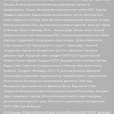
Штольц, В честь иконы Божией Матери Державная, Сектор 16,
Независимость, Фирма, Молодежная правозащитная группа МПГ, Курсом
Правды и Единения, Каракольская инициативная группа, Автоград Крю,
Союз Славянских Сил Руси, Алля-Аят, Благотворительный пансионат Ак Умут,
Русская республика Русь, Арестантское уголовное единство, Башкорт, Нация
и свобода, Нация и свобода, W.H.С., Фалунь Дафа, Иртыш Ultras, Русский
Патриотический клуб-Новокузнецк/РПК, Сибирский державный союз, Фонд
борьбы с коррупцией, Фонд защиты прав граждан, Штабы Навального,
Совет граждан СССР Прикубанского округа г. Краснодара, Мужское
государство, Народное объединение русского движения, Народное
движение Адат, Народный совет граждан РСФСР СССР Архангельской
области, Проект Штурм, Граждане СССР, Держава Союз Советских Светлых
Родов, Совет Советских Социалистических Районов, Meta Platforms Inc,
Facebook, Instagram, WhatsApp, СИЧ-С14, Добровольческое Движение
Организации украинских националистов, Черный Комитет, Татарстанское
Региональное Всетатарское общественное движение, Невоград,
Молодежное Демократическое Движение Весна, Верховный Совет
Татарской Автономной Советской Социалистической Республики, Конгресс
ойрат-калмыцкого народа, Исполнительный комитет совета народных
депутатов Красноярского края, Этническое национальное объединение,
ЛГБТ, Я.МЫ Сергей Фургал
Источник:
https://minjust.gov.ru/ru/documents/7822/
данные