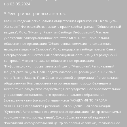
на
03.05.2024
* Реестр иностранных агентов:
Калининградская региональная общественная организация "Экозащита!-Женсовет", Фонд содействия защите прав и свобод граждан "Общественный вердикт", Фонд "Институт Развития Свободы Информации", Частное учреждение "Информационное агентство МЕМО. РУ", Региональная общественная организация "Общественная комиссия по сохранению наследия академика Сахарова", Фонд поддержки свободы прессы, Санкт-Петербургская общественная правозащитная организация "Гражданский контроль", Межрегиональная общественная организация "Информационно-просветительский центр "Мемориал", Региональный Фонд "Центр Защиты Прав Средств Массовой Информации", с 05.12.2023 Фонд "Центр Защиты Прав Средств массовой информации", Региональная общественная благотворительная организация помощи беженцам и мигрантам "Гражданское содействие", Негосударственное образовательное учреждение дополнительного профессионального образования (повышение квалификации) специалистов "АКАДЕМИЯ ПО ПРАВАМ ЧЕЛОВЕКА", Свердловская региональная общественная организация "Сутяжник", Автономная некоммерческая организация "Центр независимых социологических исследований", Союз общественных объединений "Российский исследовательский центр по правам человека", Региональное общественное учреждение научно-информационный центр "МЕМОРИАЛ", Некоммерческая организация "Фонд защиты гласности", Автономная некоммерческая организация "Институт прав человека", Городская общественная организация "Екатеринбургское общество "МЕМОРИАЛ", Городская общественная организация "Рязанское историко-просветительское и правозащитное общество "Мемориал" (Рязанский Мемориал), Челябинский региональный орган общественной самодеятельности – женское общественное объединение "Женщины Евразии", Челябинский региональный орган общественной самодеятельности "Уральская правозащитная группа", Фонд содействия защите здоровья и социальной справедливости имени Андрея Рылькова, Автономная Некоммерческая Организация "Аналитический Центр Юрия Левады", Автономная некоммерческая организация социальной поддержки населения "Проект Апрель", Региональная общественная организация помощи женщинам и детям, находящимся в кризисной ситуации "Информационно-методический центр "Анна", Фонд содействия развитию массовых коммуникаций и правовому просвещению "Так-так-Так", Фонд содействия устойчивому развитию "Серебряная тайга", Свердловский региональный общественный фонд социальных проектов "Новое время", "Idel.Реалии", Кавказ.Реалии, Крым.Реалии, Телеканал Настоящее Время, Татаро-башкирская служба Радио Свобода (Azatliq Radiosi), Радио Свободная Европа/Радио Свобода (PCE/PC), "Сибирь.Реалии", "Фактограф", Благотворительный фонд помощи осужденным и их семьям, Автономная некоммерческая организация "Институт глобализации и социальных движений", Фонд "В защиту прав заключенных", Частное учреждение "Центр поддержки и содействия развитию средств массовой информации", Пензенский региональный общественный благотворительный фонд "Гражданский союз", "Север.Реалии", Некоммерческая организация Фонд "Правовая инициатива", Общество с ограниченной ответственностью "Радио Свободная Европа/Радио Свобода", Чешское информационное агентство "MEDIUM-ORIENT", Красноярская региональная общественная организация "Мы против СПИДа", Камалягин Денис Николаевич, Маркелов Сергей Евгеньевич, Пономарев Лев Александрович, Савицкая Людмила Алексеевна, Автономная некоммерческая организация "Центр по работе с проблемой насилия "НАСИЛИЮ.НЕТ", Межрегиональный профессиональный союз работников здравоохранения "Альянс врачей", Юридическое лицо, зарегистрированное в Латвийской Республике, SIA "Medusa Project" (регистрационный номер 40103797863, дата регистрации 10.06.2014), Некоммерческая организация "Фонд по борьбе с коррупцией", Автономная некоммерческая организация "Институт права и публичной политики", Баданин Роман Сергеевич, Гликин Максим Александрович, Железнова Мария Михайловна, Лукьянова Юлия Сергеевна, Маетная Елизавета Витальевна, Маняхин Петр Борисович, Чуракова Ольга Владимировна, Ярош Юлия Петровна, Юридическое лицо "The Insider SIA", зарегистрированное в Риге, Латвийская Республика (дата регистрации 26.06.2015), являющееся администратором доменного имени интернет-издания "The Insider SIA", https://theins.ru, Постернак Алексей Евгеньевич, Рубин Михаил Аркадьевич, Анин Роман Александрович, Юридическое лицо Istories fonds, зарегистрированное в Латвийской Республике (регистрационный номер 50008295751, дата регистрации 24.02.2020), Великовский Дмитрий Александрович, Долинина Ирина Николаевна, Мароховская Алеся Алексеевна, Шлейнов Роман Юрьевич, Шмагун Олеся Валентиновна, Общество с ограниченной ответственностью "Альтаир 2021", Общество с ограниченной ответственностью "Вега 2021", Общество с ограниченной ответственностью "Главный редактор 2021", Общество с ограниченной ответственностью "Ромашки монолит", Важенков Артем Валерьевич, Ивановская областная общественная организация "Центр гендерных исследований", Гурман Юрий Альбертович, Медиапроект "ОВД-Инфо", Егоров Владимир Владимирович, Жилинский Владимир Александрович, Общество с ограниченной ответственностью "ЗП", Иванова София Юрьевна, Карезина Инна Павловна, Кильтау Екатерина Викторовна, Петров Алексей Викторович, Пискунов Сергей Евгеньевич, Смирнов Сергей Сергеевич, Тихонов Михаил Сергеевич, Общество с ограниченной ответственностью "ЖУРНАЛИСТ-ИНОСТРАННЫЙ АГЕНТ", Арапова Галина Юрьевна, Вольтская Татьяна Анатольевна, Американская компания "Mason G.E.S. Anonymous Foundation" (США), являющаяся владельцем интернет-издания https://mnews.world/, Компания "Stichting Bellingcat", зарегистрированная в Нидерландах (дата регистрации 11.07.2018), Захаров Андрей Вячеславович, Клепиковская Екатерина Дмитриевна, Общество с ограниченной ответственностью "МЕМО", Перл Роман Александрович, Симонов Евгений Алексеевич, Соловьева Елена Анатольевна, Сотников Даниил Владимирович, Сурначева Елизавета Дмитриевна, Автономная некоммерческая организация по защите прав человека и информированию населения "Якутия – Наше Мнение", Общество с ограниченной ответственностью "Москоу диджитал медиа", с 26.01.2023 Общество с ограниченной ответственностью "Чайка Белые сады", Ветошкина Валерия Валерьевна, Заговора Максим Александрович, Межрегиональное общественное движение "Российская ЛГБТ - сеть", Оленичев Максим Владимирович, Павлов Иван Юрьевич, Скворцова Елена Сергеевна, Общество с ограниченной ответственностью "Как бы инагент", Кочетков Игорь Викторович, Общество с ограниченной ответственностью "Честные выборы", Еланчик Олег Александрович, Общество с ограниченной ответственностью "Нобелевский призыв", Гималова Регина Эмилевна, Григорьев Андрей Валерьевич, Григорьева Алина Александровна, Ассоциация по содействию защите прав призывников, альтернативнослужащих и военнослужащих "Правозащитная группа "Гражданин.Армия.Право", Хисамова Регина Фаритовна, Автономная некоммерческая организация по реализации социально-правовых программ "Лилит", Дальневосточное общественное движение "Маяк", Санкт-Петербургская ЛГБТ-инициативная группа "Выход", Инициативная группа ЛГБТ+ "Реверс", Алексеев Андрей Викторович, Бекбулатова Таисия Львовна, Беляев Иван Михайлович, Владыкина Елена Сергеевна, Гельман Марат Александрович, Никульшина Вероника Юрьевна, Толоконникова Надежда Андреевна, Шендерович Виктор Анатольевич, Общество с ограниченной ответственностью "Данное сообщение", Общество с ограниченной ответственностью Издательский дом "Новая глава", Айнбиндер Александра Александровна, Московский комьюнити-центр для ЛГБТ+инициатив, Благотворительный фонд развития филантропии, Deutsche Welle (Германия, Kurt-Schumacher-Strasse 3, 53113 Bonn), Борзунова Мария Михайловна, Воробьев Виктор Викторович, Голубева Анна Львовна, Константинова Алла Михайловна, Малкова Ирина Владимировна, Мурадов Мурад Абдулгалимович, Осетинская Елизавета Николаевна, Понасенков Евгений Николаевич, Ганапольский Матвей Юрьевич, Киселев Евгений Алексеевич, Борухович Ирина Григорьевна, Дремин Иван Тимофеевич, Дубровский Дмитрий Викторович, Красноярская региональная общественная организация поддержки и развития альтернативных образовательных технологий и межкультурных коммуникаций "ИНТЕРРА", Маяковская Екатерина Алексеевна, Фейгин Марк Захарович, Филимонов Андрей Викторович, Дзугкоева Регина Николаевна, Доброхотов Роман Александрович, Дудь Юрий Александрович, Елкин Сергей Владимирович, Кругликов Кирилл Игоревич, Сабунаева Мария Леонидовна, Семенов Алексей Владимирович, Шаинян Карен Багратович, Шульман Екатерина Михайловна, Асафьев Артур Валерьевич, Вахштайн Виктор Семенович, Венедиктов Алексей Алексеевич, Лушникова Екатерина Евгеньевна, Волков Леонид Михайлович, Невзоров Александр Глебович, Пархоменко Сергей Борисович, Сироткин Ярослав Николаевич, Кара-Мурза Владимир Владимирович, Баранова Наталья Владимировна, Гозман Леонид Яковлевич, Кагарлицкий Борис Юльевич, Климарев Михаил Валерьевич, Милов Владимир Станиславович, Автономная некоммерческая организация Краснодарский центр современного искусства "Типография", Моргенштерн Алишер Тагирович, Соболь Любовь Эдуардовна, Общество с ограниченной ответственностью "ЛИЗА НОРМ", Каспаров Гарри Кимович, Ходорковский Михаил Борисович, Общество с ограниченной ответственностью "Апрельские тезисы", Данилович Ирина Брониславовна, Кашин Олег Владимирович, Петров Николай Владимирович, Пивоваров Алексей Владимирович, Соколов Михаил Владимирович, Цветкова Юлия Владимировна, Чичваркин Евгений Александрович, Комитет против пыток/Команда против пыток, Общество с ограниченной ответственностью "Первый научный", Общество с ограниченной ответственностью "Вертолет и ко", Белоцерковская Вероника Борисовна, Кац Максим Евгеньевич, Лазарева Татьяна Юрьевна, Шаведдинов Руслан Табризович, Яшин Илья Валерьевич, Общество с ограниченной ответственностью "Иноагент ААВ", Алешковский Дмитрий Петрович, Альбац Евгения Марковна, Быков Дмитрий Львович, Галямина Юлия Евгеньевна, Лойко Сергей Леонидович, Мартынов Кирилл Константинович, Медведев Сергей Александрович, Крашенинников Федор Геннадиевич, Гордеева Катерина Вл