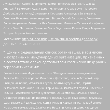
Лукашевский Сергей Маркович, Бахмин Вячеслав Иванович, Шабад
Анатолий Ефимович, Сухих Дарья Николаевна, Орлов Олег Петрович,
Добровольская Анна Дмитриевна, Королева Александра Евгеньевна,
Смирнов Владимир Александрович, Вицин Сергей Ефимович, Золотухин
Борис Андреевич, Левинсон Лев Семенович, Локшина Татьяна Иосифовна,
Орлов Олег Петрович, Полякова Мара Федоровна, Резник Генри Маркович,
Захаров Герман Константинович
Источник:
http://unro.minjust.ru/NKOForeignAgent.aspx
данные на
24.03.2022
* Единый федеральный список организаций, в том числе
иностранных и международных организаций, признанных
в соответствии с законодательством Российской Федерации
террористическими:
Высший военный Маджлисуль Шура Объединенных сил моджахедов
Кавказа, Конгресс народов Ичкерии и Дагестана, База, Асбат аль-Ансар,
Священная война, Исламская группа, Братья-мусульмане, Партия
исламского освобождения, Лашкар-И-Тайба, Исламская группа, Движение
Талибан, Исламская партия Туркестана, Общество социальных реформ,
Общество возрождения исламского наследия, Дом двух святых, Джунд аш-
Шам, Исламский джихад, Аль-Каида, Имарат Кавказ, АБТО, Правый сектор,
Исламское государство, Джабха аль-Нусра ли-Ахль аш-Шам, Народное