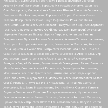
Николаевич, Дугин Сергей Георгиевич, Пивоваров Андрей Сергеевич,
Аверин Виталий Евгеньевич, Барахоев Магомед Бекханович, Шарипков
Олег Викторович, Мошель Ирина Ароновна, Шведов Григорий Сергеевич,
Пономарев Лев Александрович, Каргалицкий Борис Юльевич, Созаев
Валерий Валерьевич, Исламов Тимур Рифгатович, Романова Ольга
Евгеньевна, Щаров Сергей Алексадрович, Цирульников Борис Альбертович,
Гасан Ольга Павловна, Паутов Юрий Анатольевич, Верховский Александр
Маркович, Пислакова-Паркер Марина Петровна, Кочеткова Татьяна
Владимировна, Чуркина Наталья Валерьевна, Акимова Татьяна Николаевна,
Золотарева Екатерина Александровна, Рачинский Ян Збигневич, Жемкова
Елена Борисовна, Гудков Лев Дмитриевич, Илларионова Юлия Юрьевна,
Саранг Анна Васильевна, Захарова Светлана Сергеевна, Аверин Владимир
Анатольевич, Щур Татьяна Михайловна, Щур Николай Алексеевич,
Блинушов Андрей Юрьевич, Мосин Алексей Геннадьевич, Гефтер Валентин
Михайлович, Симонов Алексей Кириллович, Флиге Ирина Анатольевна,
Мельникова Валентина Дмитриевна, Вититинова Елена Владимировна,
Баженова Светлана Куприяновна, Максимов Сергей Владимирович, Беляев
Сергей Иванович, Голубева Елена Николаевна, Ганнушкина Светлана
Алексеевна, Закс Елена Владимировна, Буртина Елена Юрьевна, Гендель
Людмила Залмановна, Кокорина Екатерина Алексеевна, Шуманов Илья
Вячеславович, Арапова Галина Юрьевна, Свечников Анатолий Мариевич,
Прохоров Вадим Юрьевич, Шахова Елена Владимировна, Подузов Сергей
Васильевич, Протасова Ирина Вячеславовна, Литинский Леонид Борисович,