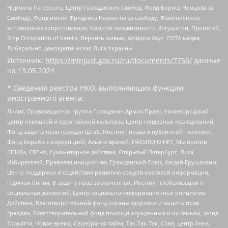
Нормана Патерсона, Центр Гражданских Свобод, Фонд Бориса Немцова за
Свободу, Фонд имени Фридриха Науманна за свободу, Феминистское
антивоенное сопротивление, Комитет независимости Ингушетии, Прометей,
Stop Occupation of Karelia, Вернись живым, Фридом Хаус, СОТА медиа,
Либерально-демократическая Лига Украины
Источник:
https://minjust.gov.ru/ru/documents/7756/
данные
на
13.05.2024
* Сведения реестра НКО, выполняющих функции
иностранного агента:
Лилит, Правозащитная группа Гражданин.Армия.Право, Нижегородский
центр немецкой и европейской культуры, Центр гендерных исследований,
Фонд защиты прав граждан Штаб, Институт права и публичной политики,
Фонд борьбы с коррупцией, Альянс врачей, НАСИЛИЮ.НЕТ, Мы против
СПИДа, СВЕЧА, Гуманитарное действие, Открытый Петербург, Лига
Избирателей, Правовая инициатива, Гражданский Союз, Хасдей Ерушалаим,
Центр поддержки и содействия развитию средств массовой информации,
Горячая Линия, В защиту прав заключенных, Институт глобализации и
социальных движений, Центр социально-информационных инициатив
Действие, Благотворительный фонд охраны здоровья и защиты прав
граждан, Благотворительный фонд помощи осужденным и их семьям, Фонд
Тольятти, Новое время, Серебряная тайга, Так-Так-Так, Сова, центр Анна,