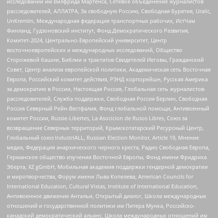
исследований им Вилфрида Мартенса, Сетевое объединение журналистов
расследователей, АЛЛАТРА, За свободную Россию, Свободная Бурятия, Uralic,
UnKremlin, Международная федерация транспортных рабочих, ИстЧам
Финланд, Гудзоновский институт, Фонд Демократического Развития,
Комитет-2024, Центрально-Европейский университет, Центр
восточноевропейских и международных исследований, Общество
Сторожевой башни, Библии и трактатов Свидетелей Иеговы, Гражданский
Совет, Центр анализа европейской политики, Академическая сеть Восточная
Европа, Российский комитет действия, РЭНД корпорейшн, Русская Америка
за демократию в России, Настоящая Россия, Глобальная сеть журналистов-
расследователей, Служба поддержки, Свободная Россия Берлин, Свободная
Россия Северный Рейн-Вестфалия, Фонд глобальной помощи, Антивоенный
комитет России, Russie-Libertes, La Asocicion de Rusos Libres, Союз за
возвращение Северных территорий, Крымскотатарский Ресурсный Центр,
Глобальный союз IndustriALL, Russian Election Monitor, Article 19, Мнение
медиа, Федерация анархического черного креста, Радио Свободная Европа,
Германское общество изучения Восточной Европы, Фонд имени Фридриха
Эберта, XZ gGmbH, Мобильная академия поддержки гендерной демократии
и миротворчества, Форум имени Льва Копелева, American Councils for
International Education, Cultural Vistas, Institute of International Education,
Антивоенное движение Антальи, Открытый диалог, Школа международных
отношений и государственной политики им Питера Мунка, Российско-
канадский демократический альянс, Школа международных отношений им