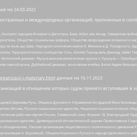
ые на
24.03.2022
ностранных и международных организаций, признанных в соотв
нгресс народов Ичкерии и Дагестана, База, Асбат аль-Ансар, Священная война,
уркестана, Общество социальных реформ, Общество возрождения исламского насл
Нусра ли-Ахль аш-Шам, Народное ополчение имени К. Минина и Д. Пожарского, Ад
сломи, Террористическое сообщество Сеть, Катиба Таухид валь-Джихад, Хайят Тах
, Хатлонский джамаат, Мусульманская религиозная группа п. Кушкуль г. Оренбу
ная самооборона, Дуббайский джамаат, московская ячейка, Батал-Хаджи Белхор
organizacii-i-materialy.html
данные на
16.11.2023
анизаций в отношении которых судом принято вступившее в з
 Родовой Державы Русь, Община Духовного Управления Асгардской Веси Беловод
детели Иеговы, Русское национальное единство, Национал-социалистическое об
истическая рабочая партия России, Славянский союз, Формат-18, Благородный Ор
ациональное единство, Древнерусской Инглистической церкви Православных Ста
ных объединениях, Омская организация общественного политического движения Р
рганизация п. Боровский, Община Коренного Русского народа Щелковского район