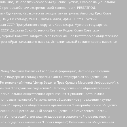
 TulaSkins, Этнополитическое объединение Русские, Русское национальное
О противодействии экстремистской деятельности, РЕВТАТПОД,
ы и Единения, Каракольская инициативная группа, Автоград Крю, Союз
 Нация и свобода, W.H.С., Фалунь Дафа, Иртыш Ultras, Русский
ан СССР Прикубанского округа г. Краснодара, Мужское государство,
СССР, Держава Союз Советских Светлых Родов, Совет Советских
в, Черный Комитет, Татарстанское Региональное Всетатарское общественное
гресс ойрат-калмыцкого народа, Исполнительный комитет совета народных
евосточное общественное движение "Маяк", Санкт-Петербургская ЛГБТ-инициативная группа "Выход", Инициативная группа ЛГБТ+ "Реверс", Алексеев Андрей Викторович, Бекбулатова Таисия Львовна, Беляев Иван Михайлович, Владыкина Елена Сергеевна, Гельман Марат Александрович, Никульшина Вероника Юрьевна, Толоконникова Надежда Андреевна, Шендерович Виктор Анатольевич, Общество с ограниченной ответственностью "Данное сообщение", Общество с ограниченной ответственностью Издательский дом "Новая глава", Айнбиндер Александра Александровна, Московский комьюнити-центр для ЛГБТ+инициатив, Благотворительный фонд развития филантропии, Deutsche Welle (Германия, Kurt-Schumacher-Strasse 3, 53113 Bonn), Борзунова Мария Михайловна, Воробьев Виктор Викторович, Голубева Анна Львовна, Константинова Алла Михайловна, Малкова Ирина Владимировна, Мурадов Мурад Абдулгалимович, Осетинская Елизавета Николаевна, Понасенков Евгений Николаевич, Ганапольский Матвей Юрьевич, Киселев Евгений Алексеевич, Борухович Ирина Григорьевна, Дремин Иван Тимофеевич, Дубровский Дмитрий Викторович, Красноярская региональная общественная организация поддержки и развития альтернативных образовательных технологий и межкультурных коммуникаций "ИНТЕРРА", Маяковская Екатерина Алексеевна, Фейгин Марк Захарович, Филимонов Андрей Викторович, Дзугкоева Регина Николаевна, Доброхотов Роман Александрович, Дудь Юрий Александрович, Елкин Сергей Владимирович, Кругликов Кирилл Игоревич, Сабунаева Мария Леонидовна, Семенов Алексей Владимирович, Шаинян Карен Багратович, Шульман Екатерина Михайловна, Асафьев Артур Валерьевич, Вахштайн Виктор Семенович, Венедиктов Алексей Алексеевич, Лушникова Екатерина Евгеньевна, Волков Леонид Михайлович, Невзоров Александр Глебович, Пархоменко Сергей Борисович, Сироткин Ярослав Николаевич, Кара-Мурза Владимир Владимирович, Баранова Наталья Владимировна, Гозман Леонид Яковлевич, Кагарлицкий Борис Юльевич, Климарев Михаил Валерьевич, Милов Владимир Станиславович, Автономная некоммерческая организация Краснодарский центр современного искусства "Типография", Моргенштерн Алишер Тагирович, Соболь Любовь Эдуардовна, Общество с ограниченной ответственностью "ЛИЗА НОРМ", Каспаров Гарри Кимович, Ходорковский Михаил Борисович, Общество с ограниченной ответственностью "Апрельские тезисы", Данилович Ирина Брониславовна, Кашин Олег Владимирович, Петров Николай Владимирович, Пивоваров Алексей Владимирович, Соколов Михаил Владимирович, Цветкова Юлия Владимировна, Чичваркин Евгений Александрович, Комитет против пыток/Команда против пыток, Общество с ограниченной ответственностью "Первый научный", Общество с ограниченной ответственностью "Вертолет и ко", Белоцерковская Вероника Борисовна, Кац Максим Евгеньевич, Лазарева Татьяна Юрьевна, Шаведдинов Руслан Табризович, Яшин Илья Валерьевич, Общество с ограниченной ответственностью "Иноагент ААВ", Алешковский Дмитрий Петрович, Альбац Евгения Марковна, Быков Дмитрий Львович, Галямина Юлия Евгеньевна, Лойко Сергей Леонидович, Мартынов Кирилл Константинович, Медведев Сергей Александрович, Крашенинников Федор Геннадиевич, Гордеева Катерина Вл