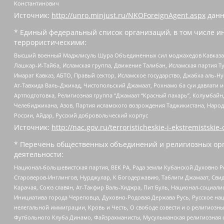
Константинович
Источник:
http://unro.minjust.ru/NKOForeignAgent.aspx
данн
* Единый федеральный список организаций, в том числе и
террористическими:
Высший военный Маджлисуль Шура Объединенных сил моджахедов Кавказа, Ко
Лашкар-И-Тайба, Исламская группа, Движение Талибан, Исламская партия Т
Имарат Кавказ, АБТО, Правый сектор, Исламское государство, Джабха аль-
Ат-Тавхида Валь-Джихад, Чистопольский Джамаат, Рохнамо ба суи давлати и
Артподготовка, Религиозная группа “Джамаат “Красный пахарь”, Колумбайн
Челебиджихана, Азов, Партия исламского возрождения Таджикистана, Народ
России, Айдар, Русский добровольческий корпус
Источник:
http://nac.gov.ru/terroristicheskie-i-ekstremistskie-
* Перечень общественных объединений и религиозных орг
деятельности:
Национал-большевистская партия, ВЕК РА, Рада земли Кубанской Духовно
Староверов-Инглингов, Нурджулар, К Богодержавию, Таблиги Джамаат, Сви
Карачая, Союз славян, Ат-Такфир Валь-Хиджра, Пит Буль, Национал-социал
Инициатива города Череповца, Духовно-Родовая Держава Русь, Русское н
нелегальной иммиграции, Кровь и Честь, О свободе совести и о религиоз
Футбольного Клуба Динамо, Файзрахманисты, Мусульманская религиозная о