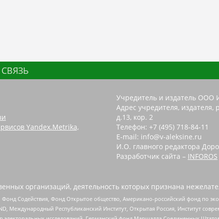
 СВЯЗЬ
Учредитель и издатель ООО 
Адрес учредителя, издателя, р
зи
д.13, кор. 2
рвисов Yandex.Metrika,
Телефон: +7 (495) 718-84-11
E-mail: info@v-aleksine.ru
И.О. главного редактора Доро
Разработчик сайта –
INFOROS
енных организаций, деятельность которых признана нежелате
 Фонд Содействия, Фонд Открытое общество, Американо-российский фонд по э
 Международный Республиканский Институт, Открытая Россия, Институт совре
р электоральных исследований, Германский фонд Маршалла Соединенных Штатов