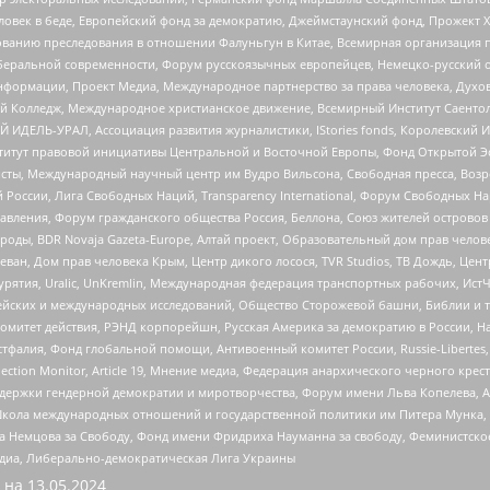
еловек в беде, Европейский фонд за демократию, Джеймстаунский фонд, Прожект
дованию преследования в отношении Фалуньгун в Китае, Всемирная организация 
беральной современности, Форум русскоязычных европейцев, Немецко-русский о
формации, Проект Медиа, Международное партнерство за права человека, Духов
 Колледж, Международное христианское движение, Всемирный Институт Саентол
 ИДЕЛЬ-УРАЛ, Ассоциация развития журналистики, IStories fonds, Королевск
r, Институт правовой инициативы Центральной и Восточной Европы, Фонд Открытой Э
ты, Международный научный центр им Вудро Вильсона, Свободная пресса, Возро
России, Лига Свободных Наций, Transparеncy International, Форум Свободных Н
правления, Форум гражданского общества Россия, Беллона, Союз жителей острово
роды, BDR Novaja Gazeta-Europe, Алтай проект, Образовательный дом прав челов
еван, Дом прав человека Крым, Центр дикого лосося, TVR Studios, ТВ Дождь, Це
урятия, Uralic, UnKremlin, Международная федерация транспортных рабочих, Ист
ейских и международных исследований, Общество Сторожевой башни, Библии и тр
омитет действия, РЭНД корпорейшн, Русская Америка за демократию в России, Н
фалия, Фонд глобальной помощи, Антивоенный комитет России, Russie-Libertes, L
lection Monitor, Article 19, Мнение медиа, Федерация анархического черного кр
и гендерной демократии и миротворчества, Форум имени Льва Копелева, American C
г, Школа международных отношений и государственной политики им Питера Мунка
 Немцова за Свободу, Фонд имени Фридриха Науманна за свободу, Феминистско
медиа, Либерально-демократическая Лига Украины
 на
13.05.2024