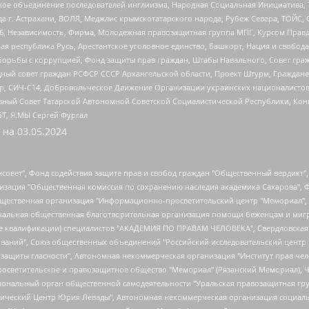
гиозное объединение последователей инглиизма, Народная Социальная Инициатива,
 г. Астрахани, ВОЛЯ, Меджлис крымскотатарского народа, Рубеж Севера, ТОЙС, 
6, Независимость, Фирма, Молодежная правозащитная группа МПГ, Курсом Правд
ая республика Русь, Арестантское уголовное единство, Башкорт, Нация и свобода,
орьбы с коррупцией, Фонд защиты прав граждан, Штабы Навального, Совет гражд
ный совет граждан РСФСР СССР Архангельской области, Проект Штурм, Граждане 
tsApp, СИЧ-С14, Добровольческое Движение Организации украинских националисто
ный Совет Татарской Автономной Советской Социалистической Республики, Кон
БТ, Я.МЫ Сергей Фургал
 на
03.05.2024
мная некоммерческая организация "Центр по работе с проблемой насилия "НАСИЛИЮ.НЕТ", Межрегиональный профессиональный союз работников здравоохранения "Альянс врачей", Юридическое лицо, зарегистрированное в Латвийской Республике, SIA "Medusa Project" (регистрационный номер 40103797863, дата регистрации 10.06.2014), Некоммерческая организация "Фонд по борьбе с коррупцией", Автономная некоммерческая организация "Институт права и публичной политики", Баданин Роман Сергеевич, Гликин Максим Александрович, Железнова Мария Михайловна, Лукьянова Юлия Сергеевна, Маетная Елизавета Витальевна, Маняхин Петр Борисович, Чуракова Ольга Владимировна, Ярош Юлия Петровна, Юридическое лицо "The Insider SIA", зарегистрированное в Риге, Латвийская Республика (дата регистрации 26.06.2015), являющееся администратором доменного имени интернет-издания "The Insider SIA", https://theins.ru, Постернак Алексей Евгеньевич, Рубин Михаил Аркадьевич, Анин Роман Александрович, Юридическое лицо Istories fonds, зарегистрированное в Латвийской Республике (регистрационный номер 50008295751, дата регистрации 24.02.2020), Великовский Дмитрий Александрович, Долинина Ирина Николаевна, Мароховская Алеся Алексеевна, Шлейнов Роман Юрьевич, Шмагун Олеся Валентиновна, Общество с ограниченной ответственностью "Альтаир 2021", Общество с ограниченной ответственностью "Вега 2021", Общество с ограниченной ответственностью "Главный редактор 2021", Общество с ограниченной ответственностью "Ромашки монолит", Важенков Артем Валерьевич, Ивановская областная общественная организация "Центр гендерных исследований", Гурман Юрий Альбертович, Медиапроект "ОВД-Инфо", Егоров Владимир Владимирович, Жилинский Владимир Александрович, Общество с ограниченной ответственностью "ЗП", Иванова София Юрьевна, Карезина Инна Павловна, Кильтау Екатерина Викторовна, Петров Алексей Викторович, Пискунов Сергей Евгеньевич, Смирнов Сергей Сергеевич, Тихонов Михаил Сергеевич, Общество с ограниченной ответственностью "ЖУРНАЛИСТ-ИНОСТРАННЫЙ АГЕНТ", Арапова Галина Юрьевна, Вольтская Татьяна Анатольевна, Американская компания "Mason G.E.S. Anonymous Foundation" (США), являющаяся владельцем интернет-издания https://mnews.world/, Компания "Stichting Bellingcat", зарегистрированная в Нидерландах (дата регистрации 11.07.2018), Захаров Андрей Вячеславович, Клепиковская Екатерина Дмитриевна, Общество с ограниченной ответственностью "МЕМО", Перл Роман Александрович, Симонов Евгений Алексеевич, Соловьева Елена Анатольевна, Сотников Даниил Владимирович, Сурначева Елизавета Дмитриевна, Автономная некоммерческая организация по защите прав человека и информированию населения "Якутия – Наше Мнение", Общество с ограниченной ответственностью "Москоу диджитал медиа", с 26.01.2023 Общество с ограниченной ответственностью "Чайка Белые сады", Ветошкина Валерия Валерьевна, Заговора Максим Александрович, Межрегиональное общественное движение "Российская ЛГБТ - сеть", Оленичев Максим Владимирович, Павлов Иван Юрьевич, Скворцова Елена Сергеевна, Общество с ограниченной ответственностью "Как бы инагент", Кочетков Игорь Викторович, Общество с ограниченной ответственностью "Честные выборы", Еланчик Олег Александрович, Общество с ограниченной ответственностью "Нобелевский призыв", Гималова Регина Эмилевна, Григорьев Андрей Валерьевич, Григорьева Алина Александровна, Ассоциация по содействию защите прав призывников, альтернативнослужащих и военнослужащих "Правозащитная группа "Гражданин.Армия.Право", Хисамова Регина Фаритовна, Автономная некоммерческая организация по реализации социально-правовых программ "Лилит", Дальн