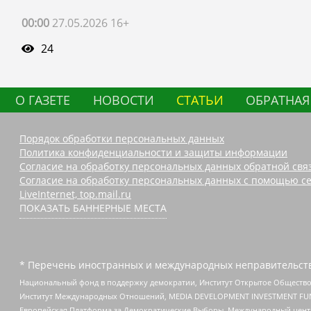
00:00
27.05.2026 16+
24
О ГАЗЕТЕ
НОВОСТИ
СТАТЬИ
ОБРАТНАЯ
Порядок обработки персональных данных
Политика конфиденциальности и защиты информации
Согласие на обработку персональных данных обратной свя
Согласие на обработку персональных данных с помощью се
LiveInternet, top.mail.ru
ПОКАЗАТЬ БАННЕРНЫЕ МЕСТА
* Перечень иностранных и международных неправительств
Национальный фонд в поддержку демократии, Институт Открытое Общество
Институт Международных Отношений, MEDIA DEVELOPMENT INVESTMENT FUND,
Европейская Платформа за Демократические Выборы, Международный цент