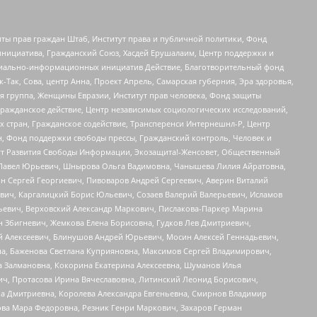
ты прав граждан Штаб, Институт права и публичной политики, Фонд
инициатива, Гражданский Союз, Хасдей Ерушалаим, Центр поддержки и
социально-информационных инициатив Действие, Благотворительный фонд
Так, Сова, центр Анна, Проект Апрель, Самарская губерния, Эра здоровья,
я группа, Женщины Евразии, Институт прав человека, Фонд защиты
Гражданское действие, Центр независимых социологических исследований,
стран, Гражданское содействие, Трансперенси Интернешнл-Р, Центр
н, Фонд поддержки свободы прессы, Гражданский контроль, Человек и
тут Развития Свободы Информации, Экозащита!-Женсовет, Общественный
й Павел Юрьевич, Шнырова Ольга Вадимовна, Чанышева Лилия Айратовна,
ин Сергей Георгиевич, Пивоваров Андрей Сергеевич, Аверин Виталий
вич, Каргалицкий Борис Юльевич, Созаев Валерий Валерьевич, Исламов
льевич, Верховский Александр Маркович, Пислакова-Паркер Марина
н Збигневич, Жемкова Елена Борисовна, Гудков Лев Дмитриевич,
й Алексеевич, Блинушов Андрей Юрьевич, Мосин Алексей Геннадьевич,
а, Баженова Светлана Куприяновна, Максимов Сергей Владимирович,
а Залмановна, Кокорина Екатерина Алексеевна, Шуманов Илья
ч, Протасова Ирина Вячеславовна, Литинский Леонид Борисович,
а Дмитриевна, Королева Александра Евгеньевна, Смирнов Владимир
ова Мара Федоровна, Резник Генри Маркович, Захаров Герман