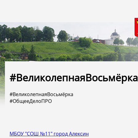
#ВеликолепнаяВосьмёрка
#ВеликолепнаяВосьмёрка
#ОбщееДелоПРО
МБОУ "СОШ №11" город Алексин