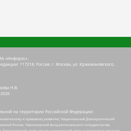
ИА «Инфорос».
едакции: 117218, Россия, г. Москва, ул. Кржижановского,
хова Н.В.
2026
льной на территории Российской Федерации:
кономическому и правовому развитию, Национальный Демократический
менной России, Черноморский фонд регионального сотрудничества,
, Тихоокеанский центр защиты окружающей среды и природных ресурсов,