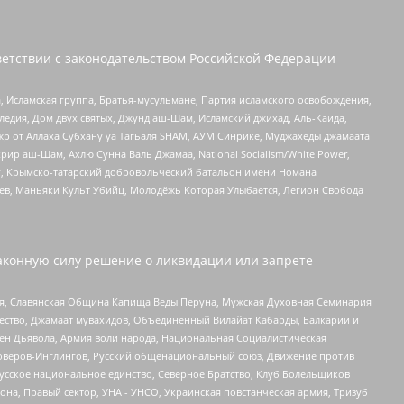
етствии с законодательством Российской Федерации
 Исламская группа, Братья-мусульмане, Партия исламского освобождения,
едия, Дом двух святых, Джунд аш-Шам, Исламский джихад, Аль-Каида,
жр от Аллаха Субхану уа Тагьаля SHAM, АУМ Синрике, Муджахеды джамаата
рир аш-Шам, Ахлю Сунна Валь Джамаа, National Socialism/White Power,
рг, Крымско-татарский добровольческий батальон имени Номана
оев, Маньяки Культ Убийц, Молодёжь Которая Улыбается, Легион Свобода
аконную силу решение о ликвидации или запрете
ья, Славянская Община Капища Веды Перуна, Мужская Духовная Семинария
щество, Джамаат мувахидов, Объединенный Вилайат Кабарды, Балкарии и
ден Дьявола, Армия воли народа, Национальная Социалистическая
роверов-Инглингов, Русский общенациональный союз, Движение против
усское национальное единство, Северное Братство, Клуб Болельщиков
а, Правый сектор, УНА - УНСО, Украинская повстанческая армия, Тризуб