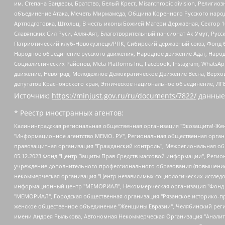
им. Степана Бандеры, Братство, Белый Крест, Misanthropic division, Рели
объединение Атака, Мечеть Мирмамеда, Община Коренного Русского народа
Артподготовка, Штольц, В честь иконы Божией Матери Державная, Сектор 1
Славянских Сил Руси, Алля-Аят, Благотворительный пансионат Ак Умут, Русск
Патриотический клуб-Новокузнецк/РПК, Сибирский державный союз, Фонд б
Народное объединение русского движения, Народное движение Адат, Народ
Социалистических Районов, Meta Platforms Inc, Facebook, Instagram, Wha
движение, Невоград, Молодежное Демократическое Движение Весна, Верхов
депутатов Красноярского края, Этническое национальное объединение, ЛГ
Источник:
https://minjust.gov.ru/ru/documents/7822/
данные
* Реестр иностранных агентов:
Калининградская региональная общественная организация "Экозащита!-Женсовет", Фонд содействия защите прав и свобод граждан "Общественный вердикт", Фонд "Институт Развития Свободы Информации", Частное учреждение "Информационное агентство МЕМО. РУ", Региональная общественная организация "Общественная комиссия по сохранению наследия академика Сахарова", Фонд поддержки свободы прессы, Санкт-Петербургская общественная правозащитная организация "Гражданский контроль", Межрегиональная общественная организация "Информационно-просветительский центр "Мемориал", Региональный Фонд "Центр Защиты Прав Средств Массовой Информации", с 05.12.2023 Фонд "Центр Защиты Прав Средств массовой информации", Региональная общественная благотворительная организация помощи беженцам и мигрантам "Гражданское содействие", Негосударственное образовательное учреждение дополнительного профессионального образования (повышение квалификации) специалистов "АКАДЕМИЯ ПО ПРАВАМ ЧЕЛОВЕКА", Свердловская региональная общественная организация "Сутяжник", Автономная некоммерческая организация "Центр независимых социологических исследований", Союз общественных объединений "Российский исследовательский центр по правам человека", Региональное общественное учреждение научно-информационный центр "МЕМОРИАЛ", Некоммерческая организация "Фонд защиты гласности", Автономная некоммерческая организация "Институт прав человека", Городская общественная организация "Екатеринбургское общество "МЕМОРИАЛ", Городская общественная организация "Рязанское историко-просветительское и правозащитное общество "Мемориал" (Рязанский Мемориал), Челябинский региональный орган общественной самодеятельности – женское общественное объединение "Женщины Евразии", Челябинский региональный орган общественной самодеятельности "Уральская правозащитная группа", Фонд содействия защите здоровья и социальной справедливости имени Андрея Рылькова, Автономная Некоммерческая Организация "Аналитический Центр Юрия Левады", Автономная некоммерческая организация социальной поддержки населения "Проект Апрель", Региональная общественная организация помощи женщинам и детям, находящимся в кризисной ситуации "Информационно-методический центр "Анна", Фонд содействия развитию массовых коммуникаций и правовому просвещению "Так-так-Так", Фонд содействия устойчивому развитию "Серебряная тайга", Свердловский региональный общественный фонд социальных проектов "Новое время", "Idel.Реалии", Кавказ.Реалии, Крым.Реалии, Телеканал Настоящее Время, Татаро-башкирская служба Радио Свобода (Azatliq Radiosi), Радио Свободная Европа/Радио Свобода (PCE/PC), "Сибирь.Реалии", "Фактограф", Благотворительный фонд помощи осужденным и их семьям, Автономная некоммерческая организация "Институт глобализации и социальных движений", Фонд "В защиту прав заключенных", Частное учреждение "Центр поддержки и содействия развитию средств массовой информации", Пензенский региональный общественный благотворительный фонд "Гражданский союз", "Север.Реалии", Некоммерческая организация Фонд "Правовая инициатива", Общество с ограниченной ответственностью "Радио Свободная Европа/Радио Свобода", Чешское информационное агентство "MEDIUM-ORIENT", Красноярская региональная общественная организация "Мы против СПИДа", Камалягин Денис Николаевич, Маркелов Сергей Евгеньевич, Пономарев Лев Александрович, Савицкая Людмила Алексеевна, Автоно