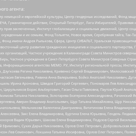
ого агента:
р немецкой и европейской культуры, Центр гендерных исследований, Фонд защи
ЧА, Гуманитарное действие, Открытый Петербург, Лига Избирателей, Правовая 
иту прав заключенных, Институт глобализации и социальных движений, Центр 
ужденным и их семьям, Фонд Тольятти, Новое время, Серебряная тайга, Так-Так-
, Фонд имени Андрея Рылькова, Сфера, Центр СИБАЛЬТ, Уральская правозащитна
невосточный центр развития гражданских инициатив и социального партнерства, 
 организаций, Частное учреждение в Калининграде Совета Министров северных 
бирь, Частное учреждение в Санкт-Петербурге Совета Министров Северных Стра
а, Информационное агентство МЕМО. РУ, Институт региональной прессы, Инсти
ч, Дзугкоева Регина Николаевна, Кривенко Сергей Владимирович, Милославски
настасия Евгеньевна, Ривина Анна Валерьевна, Бойко Анатолий Николаевич, Дуг
ошель Ирина Ароновна, Шведов Григорий Сергеевич, Пономарев Лев Александро
ч, Цирульников Борис Альбертович, Гасан Ольга Павловна, Паутов Юрий Анато
Акимова Татьяна Николаевна, Золотарева Екатерина Александровна, Рачинский Я
Сергеевна, Аверин Владимир Анатольевич, Щур Татьяна Михайловна, Щур Никола
Анатольевна, Мельникова Валентина Дмитриевна, Вититинова Елена Владимировн
 Алексеевна, Закс Елена Владимировна, Буртина Елена Юрьевна, Гендель Людмил
рохоров Вадим Юрьевич, Шахова Елена Владимировна, Подузов Сергей Васильеви
й Ефимович, Сухих Дарья Николаевна, Орлов Олег Петрович, Добровольская Анн
нсон Лев Семенович, Локшина Татьяна Иосифовна, Орлов Олег Петрович, Поляк