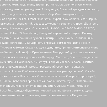
 Хармони, Родники дракона, Врачи против насильственного извлечения
по расследованию преследований Фалуньгун, Пражский гражданский центр,
бмен, Бард колледж, Европейский выбор, Фонд Ходорковского,
ное Управление Евангельских Христиан Украинской Христианской Церкви,
огических Предприятий, Церковь Духовной Технологии, Европейская сеть
ий Институт Международных Отношений, КРИМСЬКА ПРАВОЗАХИСНА ГРУПА,
стонии, Calvert 22 Foundation, Канадский украинский конгресс, Институт
ждение, Всеукраинский духовный центр , Риддл, Русский антивоенный
ародов ПостРоссии, Солидарность с гражданским движением в России –
в Тисима и Хабомаи, Съезд народных депутатов, Гринпис Интернешнл, Фонд
ека Чернигов, Фонд Дом Прав Человека, Белорусский дом прав человека
нтр европейских исследований им Вилфрида Мартенса, Сетевое объединение
Чам Финланд, Гудзоновский институт, Фонд Демократического Развития,
актатов Свидетелей Иеговы, Гражданский Совет, Центр анализа
астоящая Россия, Глобальная сеть журналистов-расследователей, Служба
a Asocicion de Rusos Libres, Союз за возвращение Северных территорий,
еста, Радио Свободная Европа, Германское общество изучения Восточной
ouncils for International Education, Cultural Vistas, Institute of
, Российско-канадский демократический альянс, Школа международных
е антивоенное сопротивление, Комитет независимости Ингушетии,