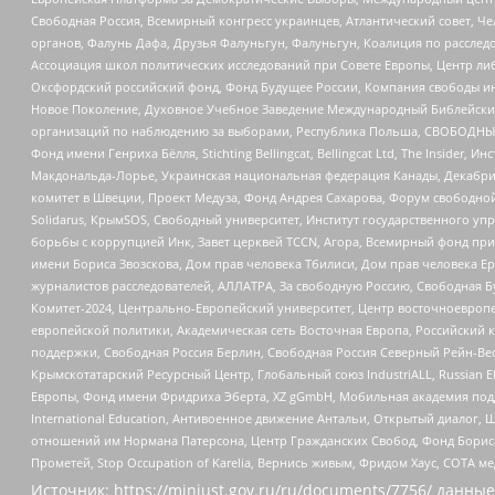
Свободная Россия, Всемирный конгресс украинцев, Атлантический совет, Ч
органов, Фалунь Дафа, Друзья Фалуньгун, Фалуньгун, Коалиция по рассле
Ассоциация школ политических исследований при Совете Европы, Центр ли
Оксфордский российский фонд, Фонд Будущее России, Компания свободы ин
Новое Поколение, Духовное Учебное Заведение Международный Библейский
организаций по наблюдению за выборами, Республика Польша, СВОБОДНЫЙ
Фонд имени Генриха Бёлля, Stichting Bellingcat, Bellingcat Ltd, The Inside
Макдональда-Лорье, Украинская национальная федерация Канады, Декабрис
комитет в Швеции, Проект Медуза, Фонд Андрея Сахарова, Форум свободной 
Solidarus, КрымSOS, Свободный университет, Институт государственного у
борьбы с коррупцией Инк, Завет церквей TCCN, Агора, Всемирный фонд при
имени Бориса Звозскова, Дом прав человека Тбилиси, Дом прав человека Ер
журналистов расследователей, АЛЛАТРА, За свободную Россию, Свободная Б
Комитет-2024, Центрально-Европейский университет, Центр восточноевроп
европейской политики, Академическая сеть Восточная Европа, Российский к
поддержки, Свободная Россия Берлин, Свободная Россия Северный Рейн-Вест
Крымскотатарский Ресурсный Центр, Глобальный союз IndustriALL, Russian E
Европы, Фонд имени Фридриха Эберта, XZ gGmbH, Мобильная академия поддержк
International Education, Антивоенное движение Антальи, Открытый диало
отношений им Нормана Патерсона, Центр Гражданских Свобод, Фонд Бориса
Прометей, Stop Occupation of Karelia, Вернись живым, Фридом Хаус, СОТА 
Источник:
https://minjust.gov.ru/ru/documents/7756/
данные