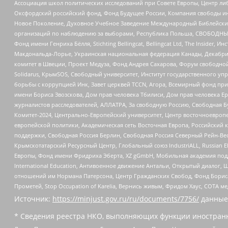
Ассоциация школ политических исследований при Совете Европы, Центр ли
Оксфордский российский фонд, Фонд Будущее России, Компания свободы ин
Новое Поколение, Духовное Учебное Заведение Международный Библейский
организаций по наблюдению за выборами, Республика Польша, СВОБОДНЫЙ
Фонд имени Генриха Бёлля, Stichting Bellingcat, Bellingcat Ltd, The Inside
Макдональда-Лорье, Украинская национальная федерация Канады, Декабрис
комитет в Швеции, Проект Медуза, Фонд Андрея Сахарова, Форум свободной 
Solidarus, КрымSOS, Свободный университет, Институт государственного у
борьбы с коррупцией Инк, Завет церквей TCCN, Агора, Всемирный фонд при
имени Бориса Звозскова, Дом прав человека Тбилиси, Дом прав человека Ер
журналистов расследователей, АЛЛАТРА, За свободную Россию, Свободная Б
Комитет-2024, Центрально-Европейский университет, Центр восточноевроп
европейской политики, Академическая сеть Восточная Европа, Российский к
поддержки, Свободная Россия Берлин, Свободная Россия Северный Рейн-Вест
Крымскотатарский Ресурсный Центр, Глобальный союз IndustriALL, Russian E
Европы, Фонд имени Фридриха Эберта, XZ gGmbH, Мобильная академия поддержк
International Education, Антивоенное движение Антальи, Открытый диало
отношений им Нормана Патерсона, Центр Гражданских Свобод, Фонд Бориса
Прометей, Stop Occupation of Karelia, Вернись живым, Фридом Хаус, СОТА 
Источник:
https://minjust.gov.ru/ru/documents/7756/
данные
* Сведения реестра НКО, выполняющих функции иностранн