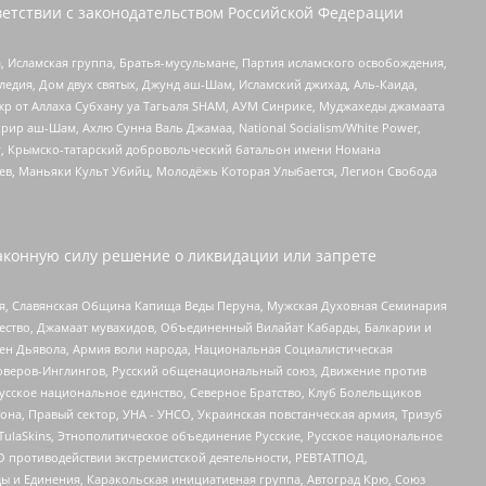
етствии с законодательством Российской Федерации
 Исламская группа, Братья-мусульмане, Партия исламского освобождения,
едия, Дом двух святых, Джунд аш-Шам, Исламский джихад, Аль-Каида,
жр от Аллаха Субхану уа Тагьаля SHAM, АУМ Синрике, Муджахеды джамаата
рир аш-Шам, Ахлю Сунна Валь Джамаа, National Socialism/White Power,
рг, Крымско-татарский добровольческий батальон имени Номана
оев, Маньяки Культ Убийц, Молодёжь Которая Улыбается, Легион Свобода
аконную силу решение о ликвидации или запрете
ья, Славянская Община Капища Веды Перуна, Мужская Духовная Семинария
щество, Джамаат мувахидов, Объединенный Вилайат Кабарды, Балкарии и
ден Дьявола, Армия воли народа, Национальная Социалистическая
роверов-Инглингов, Русский общенациональный союз, Движение против
усское национальное единство, Северное Братство, Клуб Болельщиков
а, Правый сектор, УНА - УНСО, Украинская повстанческая армия, Тризуб
 TulaSkins, Этнополитическое объединение Русские, Русское национальное
О противодействии экстремистской деятельности, РЕВТАТПОД,
ы и Единения, Каракольская инициативная группа, Автоград Крю, Союз