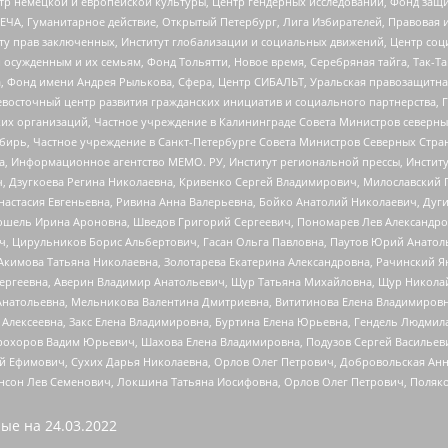
р немецкой и европейской культуры, Центр гендерных исследований, Фонд защи
ЧА, Гуманитарное действие, Открытый Петербург, Лига Избирателей, Правовая 
иту прав заключенных, Институт глобализации и социальных движений, Центр 
ужденным и их семьям, Фонд Тольятти, Новое время, Серебряная тайга, Так-Так-
, Фонд имени Андрея Рылькова, Сфера, Центр СИБАЛЬТ, Уральская правозащитна
невосточный центр развития гражданских инициатив и социального партнерства, 
 организаций, Частное учреждение в Калининграде Совета Министров северных 
бирь, Частное учреждение в Санкт-Петербурге Совета Министров Северных Стра
а, Информационное агентство МЕМО. РУ, Институт региональной прессы, Инсти
ч, Дзугкоева Регина Николаевна, Кривенко Сергей Владимирович, Милославски
настасия Евгеньевна, Ривина Анна Валерьевна, Бойко Анатолий Николаевич, Дуг
ошель Ирина Ароновна, Шведов Григорий Сергеевич, Пономарев Лев Александро
ч, Цирульников Борис Альбертович, Гасан Ольга Павловна, Паутов Юрий Анато
Акимова Татьяна Николаевна, Золотарева Екатерина Александровна, Рачинский Я
Сергеевна, Аверин Владимир Анатольевич, Щур Татьяна Михайловна, Щур Никола
Анатольевна, Мельникова Валентина Дмитриевна, Вититинова Елена Владимировн
 Алексеевна, Закс Елена Владимировна, Буртина Елена Юрьевна, Гендель Людмил
рохоров Вадим Юрьевич, Шахова Елена Владимировна, Подузов Сергей Васильеви
й Ефимович, Сухих Дарья Николаевна, Орлов Олег Петрович, Добровольская Анн
нсон Лев Семенович, Локшина Татьяна Иосифовна, Орлов Олег Петрович, Поляк
ые на
24.03.2022