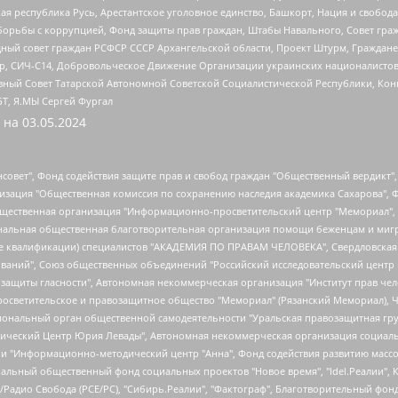
ая республика Русь, Арестантское уголовное единство, Башкорт, Нация и свобода,
орьбы с коррупцией, Фонд защиты прав граждан, Штабы Навального, Совет гражд
ный совет граждан РСФСР СССР Архангельской области, Проект Штурм, Граждане 
tsApp, СИЧ-С14, Добровольческое Движение Организации украинских националисто
ный Совет Татарской Автономной Советской Социалистической Республики, Кон
БТ, Я.МЫ Сергей Фургал
 на
03.05.2024
мная некоммерческая организация "Центр по работе с проблемой насилия "НАСИЛИЮ.НЕТ", Межрегиональный профессиональный союз работников здравоохранения "Альянс врачей", Юридическое лицо, зарегистрированное в Латвийской Республике, SIA "Medusa Project" (регистрационный номер 40103797863, дата регистрации 10.06.2014), Некоммерческая организация "Фонд по борьбе с коррупцией", Автономная некоммерческая организация "Институт права и публичной политики", Баданин Роман Сергеевич, Гликин Максим Александрович, Железнова Мария Михайловна, Лукьянова Юлия Сергеевна, Маетная Елизавета Витальевна, Маняхин Петр Борисович, Чуракова Ольга Владимировна, Ярош Юлия Петровна, Юридическое лицо "The Insider SIA", зарегистрированное в Риге, Латвийская Республика (дата регистрации 26.06.2015), являющееся администратором доменного имени интернет-издания "The Insider SIA", https://theins.ru, Постернак Алексей Евгеньевич, Рубин Михаил Аркадьевич, Анин Роман Александрович, Юридическое лицо Istories fonds, зарегистрированное в Латвийской Республике (регистрационный номер 50008295751, дата регистрации 24.02.2020), Великовский Дмитрий Александрович, Долинина Ирина Николаевна, Мароховская Алеся Алексеевна, Шлейнов Роман Юрьевич, Шмагун Олеся Валентиновна, Общество с ограниченной ответственностью "Альтаир 2021", Общество с ограниченной ответственностью "Вега 2021", Общество с ограниченной ответственностью "Главный редактор 2021", Общество с ограниченной ответственностью "Ромашки монолит", Важенков Артем Валерьевич, Ивановская областная общественная организация "Центр гендерных исследований", Гурман Юрий Альбертович, Медиапроект "ОВД-Инфо", Егоров Владимир Владимирович, Жилинский Владимир Александрович, Общество с ограниченной ответственностью "ЗП", Иванова София Юрьевна, Карезина Инна Павловна, Кильтау Екатерина Викторовна, Петров Алексей Викторович, Пискунов Сергей Евгеньевич, Смирнов Сергей Сергеевич, Тихонов Михаил Сергеевич, Общество с ограниченной ответственностью "ЖУРНАЛИСТ-ИНОСТРАННЫЙ АГЕНТ", Арапова Галина Юрьевна, Вольтская Татьяна Анатольевна, Американская компания "Mason G.E.S. Anonymous Foundation" (США), являющаяся владельцем интернет-издания https://mnews.world/, Компания "Stichting Bellingcat", зарегистрированная в Нидерландах (дата регистрации 11.07.2018), Захаров Андрей Вячеславович, Клепиковская Екатерина Дмитриевна, Общество с ограниченной ответственностью "МЕМО", Перл Роман Александрович, Симонов Евгений Алексеевич, Соловьева Елена Анатольевна, Сотников Даниил Владимирович, Сурначева Елизавета Дмитриевна, Автономная некоммерческая организация по защите прав человека и информированию населения "Якутия – Наше Мнение", Общество с ограниченной ответственностью "Москоу диджитал медиа", с 26.01.2023 Общество с ограниченной ответственностью "Чайка Белые сады", Ветошкина Валерия Валерьевна, Заговора Максим Александрович, Межрегиональное общественное движение "Российская ЛГБТ - сеть", Оленичев Максим Владимирович, Павлов Иван Юрьевич, Скворцова Елена Сергеевна, Общество с ограниченной ответственностью "Как бы инагент", Кочетков Игорь Викторович, Общество с ограниченной ответственностью "Честные выборы", Еланчик Олег Александрович, Общество с ограниченной ответственностью "Нобелевский призыв", Гималова Регина Эмилевна, Григорьев Андрей Валерьевич, Григорьева Алина Александровна, Ассоциация по содействию защите прав призывников, альтернативнослужащих и военнослужащих "Правозащитная группа "Гражданин.Армия.Право", Хисамова Регина Фаритовна, Автономная некоммерческая организация по реализации социально-правовых программ "Лилит", Дальн