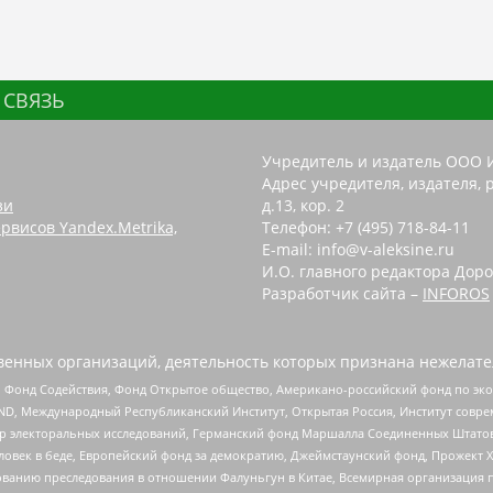
 СВЯЗЬ
Учредитель и издатель ООО 
Адрес учредителя, издателя, р
зи
д.13, кор. 2
рвисов Yandex.Metrika,
Телефон: +7 (495) 718-84-11
E-mail: info@v-aleksine.ru
И.О. главного редактора Доро
Разработчик сайта –
INFOROS
енных организаций, деятельность которых признана нежелате
 Фонд Содействия, Фонд Открытое общество, Американо-российский фонд по э
 Международный Республиканский Институт, Открытая Россия, Институт совре
р электоральных исследований, Германский фонд Маршалла Соединенных Штатов
еловек в беде, Европейский фонд за демократию, Джеймстаунский фонд, Прожект
дованию преследования в отношении Фалуньгун в Китае, Всемирная организация 