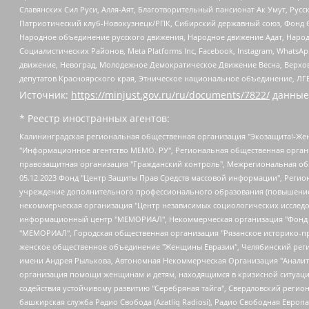
Славянских Сил Руси, Алля-Аят, Благотворительный пансионат Ак Умут, Русск
Патриотический клуб-Новокузнецк/РПК, Сибирский державный союз, Фонд б
Народное объединение русского движения, Народное движение Адат, Народ
Социалистических Районов, Meta Platforms Inc, Facebook, Instagram, Wha
движение, Невоград, Молодежное Демократическое Движение Весна, Верхов
депутатов Красноярского края, Этническое национальное объединение, ЛГ
Источник:
https://minjust.gov.ru/ru/documents/7822/
данные
* Реестр иностранных агентов:
Калининградская региональная общественная организация "Экозащита!-Женсовет", Фонд содействия защите прав и свобод граждан "Общественный вердикт", Фонд "Институт Развития Свободы Информации", Частное учреждение "Информационное агентство МЕМО. РУ", Региональная общественная организация "Общественная комиссия по сохранению наследия академика Сахарова", Фонд поддержки свободы прессы, Санкт-Петербургская общественная правозащитная организация "Гражданский контроль", Межрегиональная общественная организация "Информационно-просветительский центр "Мемориал", Региональный Фонд "Центр Защиты Прав Средств Массовой Информации", с 05.12.2023 Фонд "Центр Защиты Прав Средств массовой информации", Региональная общественная благотворительная организация помощи беженцам и мигрантам "Гражданское содействие", Негосударственное образовательное учреждение дополнительного профессионального образования (повышение квалификации) специалистов "АКАДЕМИЯ ПО ПРАВАМ ЧЕЛОВЕКА", Свердловская региональная общественная организация "Сутяжник", Автономная некоммерческая организация "Центр независимых социологических исследований", Союз общественных объединений "Российский исследовательский центр по правам человека", Региональное общественное учреждение научно-информационный центр "МЕМОРИАЛ", Некоммерческая организация "Фонд защиты гласности", Автономная некоммерческая организация "Институт прав человека", Городская общественная организация "Екатеринбургское общество "МЕМОРИАЛ", Городская общественная организация "Рязанское историко-просветительское и правозащитное общество "Мемориал" (Рязанский Мемориал), Челябинский региональный орган общественной самодеятельности – женское общественное объединение "Женщины Евразии", Челябинский региональный орган общественной самодеятельности "Уральская правозащитная группа", Фонд содействия защите здоровья и социальной справедливости имени Андрея Рылькова, Автономная Некоммерческая Организация "Аналитический Центр Юрия Левады", Автономная некоммерческая организация социальной поддержки населения "Проект Апрель", Региональная общественная организация помощи женщинам и детям, находящимся в кризисной ситуации "Информационно-методический центр "Анна", Фонд содействия развитию массовых коммуникаций и правовому просвещению "Так-так-Так", Фонд содействия устойчивому развитию "Серебряная тайга", Свердловский региональный общественный фонд социальных проектов "Новое время", "Idel.Реалии", Кавказ.Реалии, Крым.Реалии, Телеканал Настоящее Время, Татаро-башкирская служба Радио Свобода (Azatliq Radiosi), Радио Свободная Европа/Радио Свобода (PCE/PC), "Сибирь.Реалии", "Фактограф", Благотворительный фонд помощи осужденным и их семьям, Автономная некоммерческая организация "Институт глобализации и социальных движений", Фонд "В защиту прав заключенных", Частное учреждение "Центр поддержки и содействия развитию средств массовой информации", Пензенский региональный общественный благотворительный фонд "Гражданский союз", "Север.Реалии", Некоммерческая организация Фонд "Правовая инициатива", Общество с ограниченной ответственностью "Радио Свободная Европа/Радио Свобода", Чешское информационное агентство "MEDIUM-ORIENT", Красноярская региональная общественная организация "Мы против СПИДа", Камалягин Денис Николаевич, Маркелов Сергей Евгеньевич, Пономарев Лев Александрович, Савицкая Людмила Алексеевна, Автоно