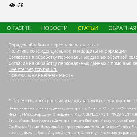
28
О ГАЗЕТЕ
НОВОСТИ
СТАТЬИ
ОБРАТНАЯ
Порядок обработки персональных данных
Политика конфиденциальности и защиты информации
Согласие на обработку персональных данных обратной свя
Согласие на обработку персональных данных с помощью се
LiveInternet, top.mail.ru
ПОКАЗАТЬ БАННЕРНЫЕ МЕСТА
* Перечень иностранных и международных неправительств
Национальный фонд в поддержку демократии, Институт Открытое Общество
Институт Международных Отношений, MEDIA DEVELOPMENT INVESTMENT FUND,
Европейская Платформа за Демократические Выборы, Международный цент
Свободная Россия, Всемирный конгресс украинцев, Атлантический совет, Ч
органов, Фалунь Дафа, Друзья Фалуньгун, Фалуньгун, Коалиция по рассле