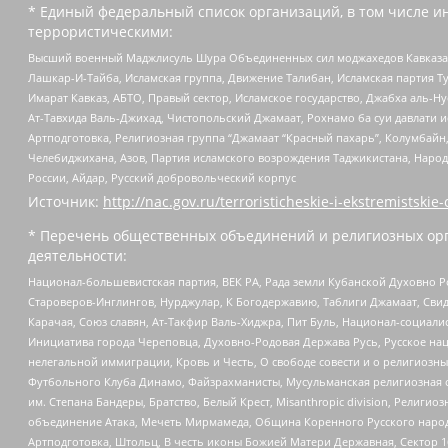
* Единый федеральный список организаций, в том числе и
террористическими:
Высший военный Маджлисуль Шура Объединенных сил моджахедов Кавказа, Ко
Лашкар-И-Тайба, Исламская группа, Движение Талибан, Исламская партия Т
Имарат Кавказ, АБТО, Правый сектор, Исламское государство, Джабха аль-
Ат-Тавхида Валь-Джихад, Чистопольский Джамаат, Рохнамо ба суи давлати и
Артподготовка, Религиозная группа “Джамаат “Красный пахарь”, Колумбайн
Челебиджихана, Азов, Партия исламского возрождения Таджикистана, Народ
России, Айдар, Русский добровольческий корпус
Источник:
http://nac.gov.ru/terroristicheskie-i-ekstremistskie-
* Перечень общественных объединений и религиозных орг
деятельности:
Национал-большевистская партия, ВЕК РА, Рада земли Кубанской Духовно
Староверов-Инглингов, Нурджулар, К Богодержавию, Таблиги Джамаат, Сви
Карачая, Союз славян, Ат-Такфир Валь-Хиджра, Пит Буль, Национал-социал
Инициатива города Череповца, Духовно-Родовая Держава Русь, Русское н
нелегальной иммиграции, Кровь и Честь, О свободе совести и о религиоз
Футбольного Клуба Динамо, Файзрахманисты, Мусульманская религиозная о
им. Степана Бандеры, Братство, Белый Крест, Misanthropic division, Рели
объединение Атака, Мечеть Мирмамеда, Община Коренного Русского народа
Артподготовка, Штольц, В честь иконы Божией Матери Державная, Сектор 1