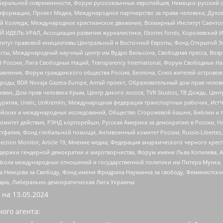
беральной современности, Форум русскоязычных европейцев, Немецко-русский о
формации, Проект Медиа, Международное партнерство за права человека, Духов
 Колледж, Международное христианское движение, Всемирный Институт Саентол
 ИДЕЛЬ-УРАЛ, Ассоциация развития журналистики, IStories fonds, Королевск
r, Институт правовой инициативы Центральной и Восточной Европы, Фонд Открытой Э
ты, Международный научный центр им Вудро Вильсона, Свободная пресса, Возро
России, Лига Свободных Наций, Transparеncy International, Форум Свободных Н
правления, Форум гражданского общества Россия, Беллона, Союз жителей острово
роды, BDR Novaja Gazeta-Europe, Алтай проект, Образовательный дом прав челов
еван, Дом прав человека Крым, Центр дикого лосося, TVR Studios, ТВ Дождь, Це
урятия, Uralic, UnKremlin, Международная федерация транспортных рабочих, Ист
ейских и международных исследований, Общество Сторожевой башни, Библии и тр
омитет действия, РЭНД корпорейшн, Русская Америка за демократию в России, Н
фалия, Фонд глобальной помощи, Антивоенный комитет России, Russie-Libertes, L
lection Monitor, Article 19, Мнение медиа, Федерация анархического черного кр
и гендерной демократии и миротворчества, Форум имени Льва Копелева, American C
г, Школа международных отношений и государственной политики им Питера Мунка
 Немцова за Свободу, Фонд имени Фридриха Науманна за свободу, Феминистско
медиа, Либерально-демократическая Лига Украины
 на
13.05.2024
ого агента: