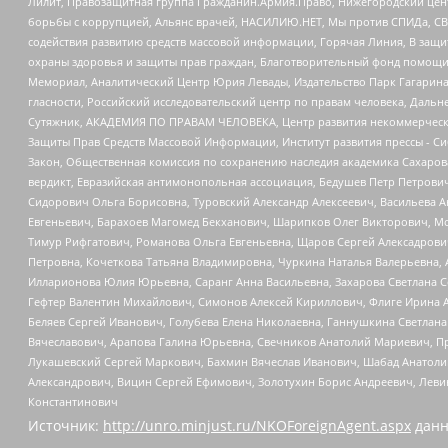
Лилит, Правозащитная группа Гражданин.Армия.Право, Нижегородский цент
борьбы с коррупцией, Альянс врачей, НАСИЛИЮ.НЕТ, Мы против СПИДа, СВЕ
содействия развитию средств массовой информации, Горячая Линия, В защ
охраны здоровья и защиты прав граждан, Благотворительный фонд помощи ос
Мемориал, Аналитический Центр Юрия Левады, Издательство Парк Гагарина
гласности, Российский исследовательский центр по правам человека, Даль
Сутяжник, АКАДЕМИЯ ПО ПРАВАМ ЧЕЛОВЕКА, Центр развития некоммерческих
Защиты Прав Средств Массовой Информации, Институт развития прессы - Си
Закон, Общественная комиссия по сохранению наследия академика Сахаров
вердикт, Евразийская антимонопольная ассоциация, Бедушев Петр Петрови
Сидорович Ольга Борисовна, Туровский Александр Алексеевич, Васильева А
Евгеньевич, Барахоев Магомед Бекханович, Шарипков Олег Викторович, М
Тимур Рифгатович, Романова Ольга Евгеньевна, Щаров Сергей Алексадрови
Петровна, Кочеткова Татьяна Владимировна, Чуркина Наталья Валерьевна, 
Илларионова Юлия Юрьевна, Саранг Анна Васильевна, Захарова Светлана 
Гефтер Валентин Михайлович, Симонов Алексей Кириллович, Флиге Ирина 
Беляев Сергей Иванович, Голубева Елена Николаевна, Ганнушкина Светлана
Вячеславович, Арапова Галина Юрьевна, Свечников Анатолий Мариевич, П
Лукашевский Сергей Маркович, Бахмин Вячеслав Иванович, Шабад Анатоли
Александрович, Вицин Сергей Ефимович, Золотухин Борис Андреевич, Леви
Константинович
Источник:
http://unro.minjust.ru/NKOForeignAgent.aspx
данн