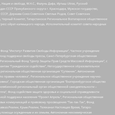
 Нация и свобода, W.H.С., Фалунь Дафа, Иртыш Ultras, Русский
ан СССР Прикубанского округа г. Краснодара, Мужское государство,
СССР, Держава Союз Советских Светлых Родов, Совет Советских
в, Черный Комитет, Татарстанское Региональное Всетатарское общественное
гресс ойрат-калмыцкого народа, Исполнительный комитет совета народных
евосточное общественное движение "Маяк", Санкт-Петербургская ЛГБТ-инициативная группа "Выход", Инициативная группа ЛГБТ+ "Реверс", Алексеев Андрей Викторович, Бекбулатова Таисия Львовна, Беляев Иван Михайлович, Владыкина Елена Сергеевна, Гельман Марат Александрович, Никульшина Вероника Юрьевна, Толоконникова Надежда Андреевна, Шендерович Виктор Анатольевич, Общество с ограниченной ответственностью "Данное сообщение", Общество с ограниченной ответственностью Издательский дом "Новая глава", Айнбиндер Александра Александровна, Московский комьюнити-центр для ЛГБТ+инициатив, Благотворительный фонд развития филантропии, Deutsche Welle (Германия, Kurt-Schumacher-Strasse 3, 53113 Bonn), Борзунова Мария Михайловна, Воробьев Виктор Викторович, Голубева Анна Львовна, Константинова Алла Михайловна, Малкова Ирина Владимировна, Мурадов Мурад Абдулгалимович, Осетинская Елизавета Николаевна, Понасенков Евгений Николаевич, Ганапольский Матвей Юрьевич, Киселев Евгений Алексеевич, Борухович Ирина Григорьевна, Дремин Иван Тимофеевич, Дубровский Дмитрий Викторович, Красноярская региональная общественная организация поддержки и развития альтернативных образовательных технологий и межкультурных коммуникаций "ИНТЕРРА", Маяковская Екатерина Алексеевна, Фейгин Марк Захарович, Филимонов Андрей Викторович, Дзугкоева Регина Николаевна, Доброхотов Роман Александрович, Дудь Юрий Александрович, Елкин Сергей Владимирович, Кругликов Кирилл Игоревич, Сабунаева Мария Леонидовна, Семенов Алексей Владимирович, Шаинян Карен Багратович, Шульман Екатерина Михайловна, Асафьев Артур Валерьевич, Вахштайн Виктор Семенович, Венедиктов Алексей Алексеевич, Лушникова Екатерина Евгеньевна, Волков Леонид Михайлович, Невзоров Александр Глебович, Пархоменко Сергей Борисович, Сироткин Ярослав Николаевич, Кара-Мурза Владимир Владимирович, Баранова Наталья Владимировна, Гозман Леонид Яковлевич, Кагарлицкий Борис Юльевич, Климарев Михаил Валерьевич, Милов Владимир Станиславович, Автономная некоммерческая организация Краснодарский центр современного искусства "Типография", Моргенштерн Алишер Тагирович, Соболь Любовь Эдуардовна, Общество с ограниченной ответственностью "ЛИЗА НОРМ", Каспаров Гарри Кимович, Ходорковский Михаил Борисович, Общество с ограниченной ответственностью "Апрельские тезисы", Данилович Ирина Брониславовна, Кашин Олег Владимирович, Петров Николай Владимирович, Пивоваров Алексей Владимирович, Соколов Михаил Владимирович, Цветкова Юлия Владимировна, Чичваркин Евгений Александрович, Комитет против пыток/Команда против пыток, Общество с ограниченной ответственностью "Первый научный", Общество с ограниченной ответственностью "Вертолет и ко", Белоцерковская Вероника Борисовна, Кац Максим Евгеньевич, Лазарева Татьяна Юрьевна, Шаведдинов Руслан Табризович, Яшин Илья Валерьевич, Общество с ограниченной ответственностью "Иноагент ААВ", Алешковский Дмитрий Петрович, Альбац Евгения Марковна, Быков Дмитрий Львович, Галямина Юлия Евгеньевна, Лойко Сергей Леонидович, Мартынов Кирилл Константинович, Медведев Сергей Александрович, Крашенинников Федор Геннадиевич, Гордеева Катерина Вл