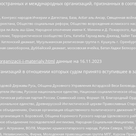
ностранных и международных организаций, признанных в соотв
нгресс народов Ичкерии и Дагестана, База, Асбат аль-Ансар, Священная война,
уркестана, Общество социальных реформ, Общество возрождения исламского насл
Нусра ли-Ахль аш-Шам, Народное ополчение имени К. Минина и Д. Пожарского, Ад
сломи, Террористическое сообщество Сеть, Катиба Таухид валь-Джихад, Хайят Тах
, Хатлонский джамаат, Мусульманская религиозная группа п. Кушкуль г. Оренбу
ная самооборона, Дуббайский джамаат, московская ячейка, Батал-Хаджи Белхор
organizacii-i-materialy.html
данные на
16.11.2023
анизаций в отношении которых судом принято вступившее в з
 Родовой Державы Русь, Община Духовного Управления Асгардской Веси Беловод
детели Иеговы, Русское национальное единство, Национал-социалистическое об
истическая рабочая партия России, Славянский союз, Формат-18, Благородный Ор
ациональное единство, Древнерусской Инглистической церкви Православных Ста
ных объединениях, Омская организация общественного политического движения Р
рганизация п. Боровский, Община Коренного Русского народа Щелковского район
гиозное объединение последователей инглиизма, Народная Социальная Инициатива,
 г. Астрахани, ВОЛЯ, Меджлис крымскотатарского народа, Рубеж Севера, ТОЙС, 
6, Независимость, Фирма, Молодежная правозащитная группа МПГ, Курсом Правд