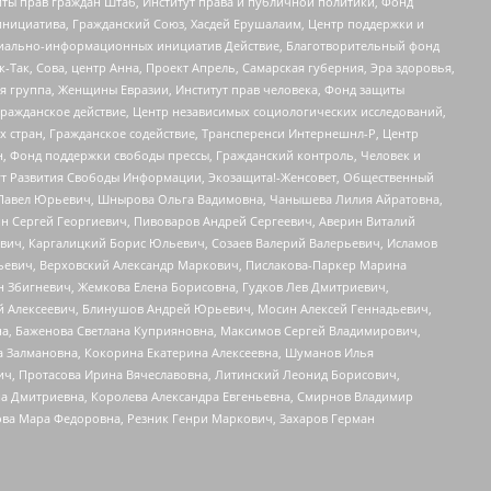
ты прав граждан Штаб, Институт права и публичной политики, Фонд
инициатива, Гражданский Союз, Хасдей Ерушалаим, Центр поддержки и
социально-информационных инициатив Действие, Благотворительный фонд
Так, Сова, центр Анна, Проект Апрель, Самарская губерния, Эра здоровья,
я группа, Женщины Евразии, Институт прав человека, Фонд защиты
Гражданское действие, Центр независимых социологических исследований,
стран, Гражданское содействие, Трансперенси Интернешнл-Р, Центр
н, Фонд поддержки свободы прессы, Гражданский контроль, Человек и
тут Развития Свободы Информации, Экозащита!-Женсовет, Общественный
й Павел Юрьевич, Шнырова Ольга Вадимовна, Чанышева Лилия Айратовна,
ин Сергей Георгиевич, Пивоваров Андрей Сергеевич, Аверин Виталий
вич, Каргалицкий Борис Юльевич, Созаев Валерий Валерьевич, Исламов
льевич, Верховский Александр Маркович, Пислакова-Паркер Марина
н Збигневич, Жемкова Елена Борисовна, Гудков Лев Дмитриевич,
й Алексеевич, Блинушов Андрей Юрьевич, Мосин Алексей Геннадьевич,
а, Баженова Светлана Куприяновна, Максимов Сергей Владимирович,
а Залмановна, Кокорина Екатерина Алексеевна, Шуманов Илья
ч, Протасова Ирина Вячеславовна, Литинский Леонид Борисович,
а Дмитриевна, Королева Александра Евгеньевна, Смирнов Владимир
ова Мара Федоровна, Резник Генри Маркович, Захаров Герман