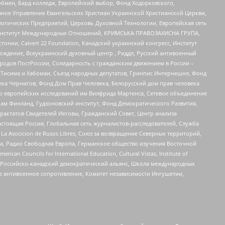
бмен, Бард колледж, Европейский выбор, Фонд Ходорковского,
ное Управление Евангельских Христиан Украинской Христианской Церкви,
огических Предприятий, Церковь Духовной Технологии, Европейская сеть
ий Институт Международных Отношений, КРИМСЬКА ПРАВОЗАХИСНА ГРУПА,
стонии, Calvert 22 Foundation, Канадский украинский конгресс, Институт
ждение, Всеукраинский духовный центр , Риддл, Русский антивоенный
ародов ПостРоссии, Солидарность с гражданским движением в России –
в Тисима и Хабомаи, Съезд народных депутатов, Гринпис Интернешнл, Фонд
ека Чернигов, Фонд Дом Прав Человека, Белорусский дом прав человека
нтр европейских исследований им Вилфрида Мартенса, Сетевое объединение
Чам Финланд, Гудзоновский институт, Фонд Демократического Развития,
актатов Свидетелей Иеговы, Гражданский Совет, Центр анализа
астоящая Россия, Глобальная сеть журналистов-расследователей, Служба
a Asocicion de Rusos Libres, Союз за возвращение Северных территорий,
еста, Радио Свободная Европа, Германское общество изучения Восточной
ouncils for International Education, Cultural Vistas, Institute of
, Российско-канадский демократический альянс, Школа международных
е антивоенное сопротивление, Комитет независимости Ингушетии,