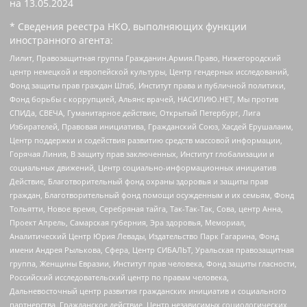
на
13.05.2024
* Сведения реестра НКО, выполняющих функции
иностранного агента:
Лилит, Правозащитная группа Гражданин.Армия.Право, Нижегородский
центр немецкой и европейской культуры, Центр гендерных исследований,
Фонд защиты прав граждан Штаб, Институт права и публичной политики,
Фонд борьбы с коррупцией, Альянс врачей, НАСИЛИЮ.НЕТ, Мы против
СПИДа, СВЕЧА, Гуманитарное действие, Открытый Петербург, Лига
Избирателей, Правовая инициатива, Гражданский Союз, Хасдей Ерушалаим,
Центр поддержки и содействия развитию средств массовой информации,
Горячая Линия, В защиту прав заключенных, Институт глобализации и
социальных движений, Центр социально-информационных инициатив
Действие, Благотворительный фонд охраны здоровья и защиты прав
граждан, Благотворительный фонд помощи осужденным и их семьям, Фонд
Тольятти, Новое время, Серебряная тайга, Так-Так-Так, Сова, центр Анна,
Проект Апрель, Самарская губерния, Эра здоровья, Мемориал,
Аналитический Центр Юрия Левады, Издательство Парк Гагарина, Фонд
имени Андрея Рылькова, Сфера, Центр СИБАЛЬТ, Уральская правозащитная
группа, Женщины Евразии, Институт прав человека, Фонд защиты гласности,
Российский исследовательский центр по правам человека,
Дальневосточный центр развития гражданских инициатив и социального
партнерства, Гражданское действие, Центр независимых социологических