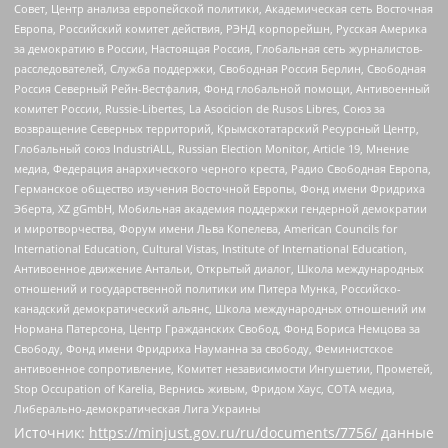
Совет, Центр анализа европейской политики, Академическая сеть Восточная
Европа, Российский комитет действия, РЭНД корпорейшн, Русская Америка
за демократию в России, Настоящая Россия, Глобальная сеть журналистов-
расследователей, Служба поддержки, Свободная Россия Берлин, Свободная
Россия Северный Рейн-Вестфалия, Фонд глобальной помощи, Антивоенный
комитет России, Russie-Libertes, La Asocicion de Rusos Libres, Союз за
возвращение Северных территорий, Крымскотатарский Ресурсный Центр,
Глобальный союз IndustriALL, Russian Election Monitor, Article 19, Мнение
медиа, Федерация анархического черного креста, Радио Свободная Европа,
Германское общество изучения Восточной Европы, Фонд имени Фридриха
Эберта, XZ gGmbH, Мобильная академия поддержки гендерной демократии
и миротворчества, Форум имени Льва Копелева, American Councils for
International Education, Cultural Vistas, Institute of International Education,
Антивоенное движение Антальи, Открытый диалог, Школа международных
отношений и государственной политики им Питера Мунка, Российско-
канадский демократический альянс, Школа международных отношений им
Нормана Патерсона, Центр Гражданских Свобод, Фонд Бориса Немцова за
Свободу, Фонд имени Фридриха Науманна за свободу, Феминистское
антивоенное сопротивление, Комитет независимости Ингушетии, Прометей,
Stop Occupation of Karelia, Вернись живым, Фридом Хаус, СОТА медиа,
Либерально-демократическая Лига Украины
Источник:
https://minjust.gov.ru/ru/documents/7756/
данные