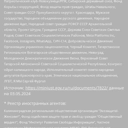
Патриотический клуб-Новокузнецк/РПК, Сибирский державный союз, Фонд
борьбы с коррупцией, Фонд защиты прав граждан, Штабы Навального,
Совет граждан СССР Прикубанского округа г. Краснодара, Мужское
государство, Народное объединение русского движения, Народное
движение Адат, Народный совет граждан РСФСР СССР Архангельской
области, Проект Штурм, Граждане СССР, Держава Союз Советских Светлых
Родов, Совет Советских Социалистических Районов, Meta Platforms Inc,
Facebook, Instagram, WhatsApp, СИЧ-С14, Добровольческое Движение
Организации украинских националистов, Черный Комитет, Татарстанское
Региональное Всетатарское общественное движение, Невоград,
Молодежное Демократическое Движение Весна, Верховный Совет
Татарской Автономной Советской Социалистической Республики, Конгресс
ойрат-калмыцкого народа, Исполнительный комитет совета народных
депутатов Красноярского края, Этническое национальное объединение,
ЛГБТ, Я.МЫ Сергей Фургал
Источник:
https://minjust.gov.ru/ru/documents/7822/
данные
на
03.05.2024
* Реестр иностранных агентов:
Калининградская региональная общественная организация "Экозащита!-Женсовет", Фонд содействия защите прав и свобод граждан "Общественный вердикт", Фонд "Институт Развития Свободы Информации", Частное учреждение "Информационное агентство МЕМО. РУ", Региональная общественная организация "Общественная комиссия по сохранению наследия академика Сахарова", Фонд поддержки свободы прессы, Санкт-Петербургская общественная правозащитная организация "Гражданский контроль", Межрегиональная общественная организация "Информационно-просветительский центр "Мемориал", Региональный Фонд "Центр Защиты Прав Средств Массовой Информации", с 05.12.2023 Фонд "Центр Защиты Прав Средств массовой информации", Региональная общественная благотворительная организация помощи беженцам и мигрантам "Гражданское содействие", Негосударственное образовательное учреждение дополнительного профессионального образования (повышение квалификации) специалистов "АКАДЕМИЯ ПО ПРАВАМ ЧЕЛОВЕКА", Свердловская региональная общественная организация "Сутяжник", Автономная некоммерческая организация "Центр независимых социологических исследований", Союз общественных объединений "Российский исследовательский центр по правам человека", Региональное общественное учреждение научно-информационный центр "МЕМОРИАЛ", Некоммерческая организация "Фонд защиты гласности", Автономная некоммерческая организация "Институт прав человека", Городская общественная организация "Екатеринбургское общество "МЕМОРИАЛ", Городская общественная организация "Рязанское историко-просветительское и правозащитное общество "Мемориал" (Рязанский Мемориал), Челябинский региональный орган общественной самодеятельности – женское общественное объединение "Женщины Евразии", Челябинский региональный орган общественной самодеятельности "Уральская правозащитная группа", Фонд содействия защите здоровья и социальной справедливости имени Андрея Рылькова, Автономная Некоммерческая Организация "Аналитический Центр Юрия Левады", Автономная некоммерческая организация социальной поддержки населения "Проект Апрель", Региональная общественная организация помощи женщинам и детям, находящимся в кризисной ситуации "Информационно-методический центр "Анна", Фонд содействия развитию массовых коммуникаций и правовому просвещению "Так-так-Так", Фонд содействия устойчивому развитию "Серебряная тайга", Свердловский региональный общественный фонд социальных проектов "Новое время", "Idel.Реалии", Кавказ.Реалии, Крым.Реалии, Телеканал Настоящее Время, Татаро-башкирская служба Радио Свобода (Azatliq Radiosi), Радио Свободная Европа/Радио Свобода (PCE/PC), "Сибирь.Реалии", "Фактограф", Благотворительный фонд помощи осужденным и их семьям, Автономная некоммерческая организация "Институт глобализации и социальных движений", Фонд "В защиту прав заключенных", Частное учреждение "Центр поддержки и содействия развитию средств массовой информации", Пензенский региональный общественный благотворительный фонд "Гражданский союз", "Север.Реалии", Некоммерческая организация Фонд "Правовая инициатива", Общество с ограниченной ответственностью "Радио Свободная Европа/Радио Свобода", Чешское информационное агентство "MEDIUM-ORIENT", Красноярская региональная общественная организация "Мы против СПИДа", Камалягин Денис Николаевич, Маркелов Сергей Евгеньевич, Пономарев Лев Александрович, Савицкая Людмила Алексеевна, Автономная некоммерческая организация "Центр по работе с проблемой насилия "НАСИЛИЮ.НЕТ", Межрегиональный профессиональный союз работников здравоохранения "Альянс врачей", Юридическое лицо, зарегистрированное в Латвийской Республике, SIA "Medusa Project" (регистрационный номер 40103797863, дата регистрации 10.06.2014), Некоммерческая организация "Фонд по борьбе с коррупцией", Автономная некоммерческая организация "Институт права и публичной политики", Баданин Роман Сергеевич, Гликин Максим Александрович, Железнова Мария Михайловна, Лукьянова Юлия Сергеевна, Маетная Елизавета Витальевна, Маняхин Петр Борисович, Чуракова Ольга Владимировна, Ярош Юлия Петровна, Юридическое лицо "The Insider SIA", зарегистрированное в Риге, Латвийская Республика (дата регистрации 26.06.2015), являющееся администратором доменного имени интернет-издания "The Insider SIA", https://theins.ru, Постернак Алексей Евгеньевич, Рубин Михаил Аркадьевич, Анин Роман Александрович, Юридическое лицо Istories fonds, зарегистрированное в Латвийской Республике (регистрационный номер 50008295751, дата регистрации 24.02.2020), Великовский Дмитрий Александрович, Долинина Ирина Николаевна, Мароховская Алеся Алексеевна, Шлейнов Роман Юрьевич, Шмагун Олеся Валентиновна, Общество с ограниченной ответственностью "Альтаир 2021", Общество с ограниченной ответственностью "Вега 2021", Общество с ограниченной ответственностью "Главный редактор 2021", Общество с ограниченной ответственностью "Ромашки монолит", Важенков Артем Валерьевич, Ивановская областная общественная организация "Центр гендерных исследований", Гурман Юрий Альбертович, Медиапроект "ОВД-Инфо", Егоров Владимир Владимирович, Жилинский Владимир Александрович, Общество с ограниченной ответственностью "ЗП", Иванова София Юрьевна, Карезина Инна Павловна, Кильтау Екатерина Викторовна, Петров Алексей Викторович, Пискунов Сергей Евгеньевич, Смирнов Сергей Сергеевич, Тихонов Михаил Сергеевич, Общество с ограниченной ответственностью "ЖУРНАЛИСТ-ИНОСТРАННЫЙ АГЕНТ", Арапова Галина Юрьевна, Вольтская Татьяна Анатольевна, Американская компания "Mason G.E.S. Anonymous Foundation" (США), являющаяся владельцем интернет-издания https://mnews.world/, Компания "Stichting Bellingcat", зарегистрированная в Нидерландах (дата регистрации 11.07.2018), Захаров Андрей Вячеславович, Клепиковская Екатерина Дмитриевна, Общество с ограниченной ответственностью "МЕМО", Перл Роман Александрович, Симонов Евгений Алексеевич, Соловьева Елена Анатольевна, Сотников Даниил Владимирович, Сурначева Елизавета Дмитриевна, Автономная некоммерческая организация по защите прав человека и информированию населения "Якутия – Наше Мнение", Общество с ограниченной ответственностью "Москоу диджитал медиа", с 26.01.2023 Общество с ограниченной ответственностью "Чайка Белые сады", Ветошкина Валерия Валерьевна, Заговора Максим Александрович, Межрегиональное общественное движение "Российская ЛГБТ - сеть", Оленичев Максим Владимирович, Павлов Иван Юрьевич, Скворцова Елена Сергеевна, Общество с ограниченной ответственностью "Как бы инагент", Кочетков Игорь Викторович, Общество с ограниченной ответственностью "Честные выборы", Еланчик Олег Александрович, Общество с ограниченной ответственностью "Нобелевский призыв", Гималова Регина Эмилевна, Григорьев Андрей Валерьевич, Григорьева Алина Александровна, Ассоциация по содействию защите прав призывников, альтернативнослужащих и военнослужащих "Правозащитная группа "Гражданин.Армия.Право", Хисамова Регина Фаритовна, Автономная некоммерческая организация по реализации социально-правовых программ "Лилит", Дальневосточное общественное движение "Маяк", Санкт-Петербургская ЛГБТ-инициативная группа "Выход", Инициативная группа ЛГБТ+ "Реверс", Алексеев Андрей Викторович, Бекбулатова Таисия Львовна, Беляев Иван Михайлович, Владыкина Елена Сергеевна, Гельман Марат Александрович, Никульшина Вероника Юрьевна, Толоконникова Надежда Андреевна, Шендерович Виктор Анатольевич, Общество с ограниченной ответственностью "Данное сообщение", Общество с ограниченной ответственностью Издательский дом "Новая глава", Айнбиндер Александра Александровна, Московский комьюнити-центр для ЛГБТ+инициатив, Благотворительный фонд развития филантропии, Deutsche Welle (Германия, Kurt-Schumacher-Strasse 3, 53113 Bonn), Борзунова Мария Михайловна, Воробьев Виктор Викторович, Голубева Анна Львовна, Константинова Алла Михайловна, Малкова Ирина Владимировна, Мурадов Мурад Абдулгалимович, Осетинская Елизавета Николаевна, Понасенков Евгений Николаевич, Ганапольский Матвей Юрьевич, Киселев Евгений Алексеевич, Борухович Ирина Григорьевна, Дремин Иван Тимофеевич, Дубровский Дмитрий Викторович, Красноярская региональная общественная организация поддержки и развития альтернативных образовательных технологий и межкультурных коммуникаций "ИНТЕРРА", Маяковская Екатерина Алексеевна, Фейгин Марк Захарович, Филимонов Андрей Викторович, Дзугкоева Регина Николаевна, Доброхотов Роман Александрович, Дудь Юрий Александрович, Елкин Сергей Владимирович, Кругликов Кирилл Игоревич, Сабунаева Мария Леонидовна, Семенов Алексей Владимирович, Шаинян Карен Багратович, Шульман Екатерина Михайловна, Асафьев Артур Валерьевич, Вахштайн Виктор Семенович, Венедиктов Алексей Алексеевич, Лушникова Екатерина Евгеньевна, Волков Леонид Михайлович, Невзоров Александр Глебович, Пархоменко Сергей Борисович, Сироткин Ярослав Николаевич, Кара-Мурза Владимир Владимирович, Баранова Наталья Владимировна, Гозман Леонид Яковлевич, Кагарлицкий Борис Юльевич, Климарев Михаил Валерьевич, Милов Владимир Станиславович, Автономная некоммерческая организация Краснодарский центр современного искусства "Типография", Моргенштерн Алишер Тагирович, Соболь Любовь Эдуардовна, Общество с ограниченной ответственностью "ЛИЗА НОРМ", Каспаров Гарри Кимович, Ходорковский Михаил Борисович, Общество с ограниченной ответственностью "Апрельские тезисы", Данилович Ирина Брониславовна, Кашин Олег Владимирович, Петров Николай Владимирович, Пивоваров Алексей Владимирович, Соколов Михаил Владимирович, Цветкова Юлия Владимировна, Чичваркин Евгений Александрович, Комитет против пыток/Команда против пыток, Общество с ограниченной ответственностью "Первый научный", Общество с ограниченной ответственностью "Вертолет и ко", Белоцерковская Вероника Борисовна, Кац Максим Евгеньевич, Лазарева Татьяна Юрьевна, Шаведдинов Руслан Табризович, Яшин Илья Валерьевич, Общество с ограниченной ответственностью "Иноагент ААВ", Алешковский Дмитрий Петрович, Альбац Евгения Марковна, Быков Дмитрий Львович, Галямина Юлия Евгеньевна, Лойко Сергей Леонидович, Мартынов Кирилл Константинович, Медведев Сергей Александрович, Крашенинников Федор Геннадиевич, Гордеева Катерина Вл