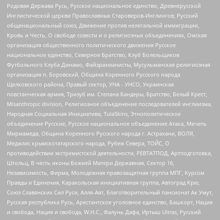
Родовая Держава Русь, Русское национальное единство, Древнерусской
Инглистической церкви Православных Староверов-Инглингов, Русский
общенациональный союз, Движение против нелегальной иммиграции,
Кровь и Честь, О свободе совести и о религиозных объединениях, Омская
организация общественного политического движения Русское
национальное единство, Северное Братство, Клуб Болельщиков
Футбольного Клуба Динамо, Файзрахманисты, Мусульманская религиозная
организация п. Боровский, Община Коренного Русского народа
Щелковского района, Правый сектор, УНА - УНСО, Украинская
повстанческая армия, Тризуб им. Степана Бандеры, Братство, Белый Крест,
Misanthropic division, Религиозное объединение последователей инглиизма,
Народная Социальная Инициатива, TulaSkins, Этнополитическое
объединение Русские, Русское национальное объединение Атака, Мечеть
Мирмамеда, Община Коренного Русского народа г. Астрахани, ВОЛЯ,
Меджлис крымскотатарского народа, Рубеж Севера, ТОЙС, О
противодействии экстремистской деятельности, РЕВТАТПОД, Артподготовка,
Штольц, В честь иконы Божией Матери Державная, Сектор 16,
Независимость, Фирма, Молодежная правозащитная группа МПГ, Курсом
Правды и Единения, Каракольская инициативная группа, Автоград Крю,
Союз Славянских Сил Руси, Алля-Аят, Благотворительный пансионат Ак Умут,
Русская республика Русь, Арестантское уголовное единство, Башкорт, Нация
и свобода, Нация и свобода, W.H.С., Фалунь Дафа, Иртыш Ultras, Русский