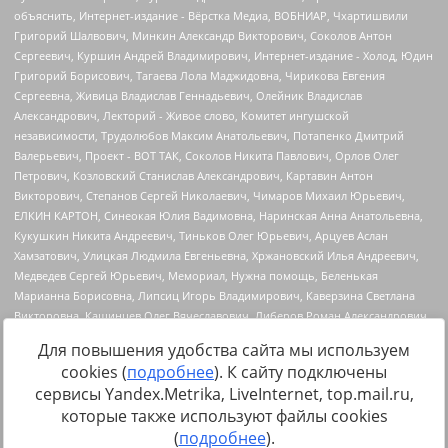
Для повышения удобства сайта мы используем
cookies (
подробнее
). К сайту подключены
сервисы Yandex.Metrika, LiveInternet, top.mail.ru,
Источник:
https://minjust.gov.ru/uploaded/files/reestr-
которые также используют файлы cookies
inostrannyih-agentov-22-03-2024.pdf
данные на
22.03.2024
(
подробнее
).