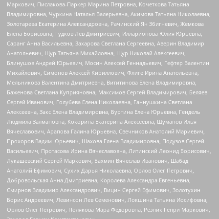
Маркович, Пислакова-Паркер Марина Петровна, Кочеткова Татьяна
Владимировна, Чуркина Наталья Валерьевна, Акимова Татьяна Николаевна,
Золотарева Екатерина Александровна, Рачинский Ян Збигневич, Жемкова
Елена Борисовна, Гудков Лев Дмитриевич, Илларионова Юлия Юрьевна,
Саранг Анна Васильевна, Захарова Светлана Сергеевна, Аверин Владимир
Анатольевич, Щур Татьяна Михайловна, Щур Николай Алексеевич,
Блинушов Андрей Юрьевич, Мосин Алексей Геннадьевич, Гефтер Валентин
Михайлович, Симонов Алексей Кириллович, Флиге Ирина Анатольевна,
Мельникова Валентина Дмитриевна, Вититинова Елена Владимировна,
Баженова Светлана Куприяновна, Максимов Сергей Владимирович, Беляев
Сергей Иванович, Голубева Елена Николаевна, Ганнушкина Светлана
Алексеевна, Закс Елена Владимировна, Буртина Елена Юрьевна, Гендель
Людмила Залмановна, Кокорина Екатерина Алексеевна, Шуманов Илья
Вячеславович, Арапова Галина Юрьевна, Свечников Анатолий Мариевич,
Прохоров Вадим Юрьевич, Шахова Елена Владимировна, Подузов Сергей
Васильевич, Протасова Ирина Вячеславовна, Литинский Леонид Борисович,
Лукашевский Сергей Маркович, Бахмин Вячеслав Иванович, Шабад
Анатолий Ефимович, Сухих Дарья Николаевна, Орлов Олег Петрович,
Добровольская Анна Дмитриевна, Королева Александра Евгеньевна,
Смирнов Владимир Александрович, Вицин Сергей Ефимович, Золотухин
Борис Андреевич, Левинсон Лев Семенович, Локшина Татьяна Иосифовна,
Орлов Олег Петрович, Полякова Мара Федоровна, Резник Генри Маркович,