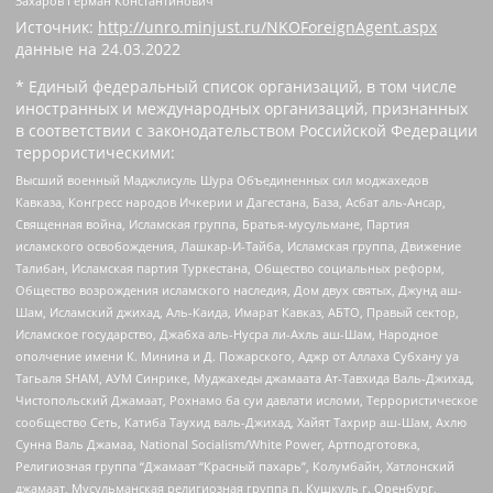
Захаров Герман Константинович
Источник:
http://unro.minjust.ru/NKOForeignAgent.aspx
данные на
24.03.2022
* Единый федеральный список организаций, в том числе
иностранных и международных организаций, признанных
в соответствии с законодательством Российской Федерации
террористическими:
Высший военный Маджлисуль Шура Объединенных сил моджахедов
Кавказа, Конгресс народов Ичкерии и Дагестана, База, Асбат аль-Ансар,
Священная война, Исламская группа, Братья-мусульмане, Партия
исламского освобождения, Лашкар-И-Тайба, Исламская группа, Движение
Талибан, Исламская партия Туркестана, Общество социальных реформ,
Общество возрождения исламского наследия, Дом двух святых, Джунд аш-
Шам, Исламский джихад, Аль-Каида, Имарат Кавказ, АБТО, Правый сектор,
Исламское государство, Джабха аль-Нусра ли-Ахль аш-Шам, Народное
ополчение имени К. Минина и Д. Пожарского, Аджр от Аллаха Субхану уа
Тагьаля SHAM, АУМ Синрике, Муджахеды джамаата Ат-Тавхида Валь-Джихад,
Чистопольский Джамаат, Рохнамо ба суи давлати исломи, Террористическое
сообщество Сеть, Катиба Таухид валь-Джихад, Хайят Тахрир аш-Шам, Ахлю
Сунна Валь Джамаа, National Socialism/White Power, Артподготовка,
Религиозная группа “Джамаат “Красный пахарь”, Колумбайн, Хатлонский
джамаат, Мусульманская религиозная группа п. Кушкуль г. Оренбург,