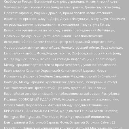
Свободная Россия, Всемирный конгресс украинцев, Атлантический совет,
Человек в беде, Европейский фонд за демократию, Джеймстаунский фонд,
Прожект Хармони, Родники дракона, Врачи против насильственного
извлечения органов, Фалунь Дафа, Друзья Фалуньгун, Фалуньгун, Коалиция
по расследованию преследования в отношении Фалуньгун в Китае,
Всемирная организация по расследованию преследований Фалуньгун,
Пражский гражданский центр, Ассоциация школ политических
исследований при Совете Европы, Центр либеральной современности,
Форум русскоязычных европейцев, Немецко-русский обмен, Бард колледж,
Европейский выбор, Фонд Ходорковского, Оксфордский российский фонд,
Фонд Будущее России, Компания свободы информации, Проект Медиа,
Международное партнерство за права человека, Духовное Управление
Евангельских Христиан Украинской Христианской Церкви, Новое
Поколение, Духовное Учебное Заведение Международный Библейский
Колледж, Международное христианское движение, Всемирный Институт
Саентологических Предприятий, Церковь Духовной Технологии,
Европейская сеть организаций по наблюдению за выборами, Республика
Польша, СВОБОДНЫЙ ИДЕЛЬ-УРАЛ, Ассоциация развития журналистики,
IStories fonds, Королевский Институт Международных Отношений,
КРИМСЬКА ПРАВОЗАХИСНА ГРУПА, Фонд имени Генриха Бёлля, Stichting
Bellingcat, Bellingcat Ltd, The Insider, Институт правовой инициативы
Центральной и Восточной Европы, Фонд Открытой Эстонии, Calvert 22
Foundation, Канадский украинский конгресс, Институт Макдональда-Лорье,