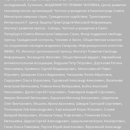
исследований, Сутяжник, АКАДЕМИЯ ПО ПРАВАМ ЧЕЛОВЕКА, Центр развития
некоммерческих организаций, Частное учреждение в Калининграде Совета
Министров северных стран, Гражданское содействие, Трансперенси
Интернешнл-Р, Центр Защиты Прав Средств Массовой Информации,
Институт развития прессы - Сибирь, Частное учреждение в Санкт-
Петербурге Совета Министров Северных Стран, Фонд поддержки свободы
прессы, Гражданский контроль, Человек и Закон, Общественная комиссия
по сохранению наследия академика Сахарова, Информационное агентство
МЕМО. РУ, Институт региональной прессы, Институт Развития Свободы
Информации, Экозащита!-Женсовет, Общественный вердикт, Евразийская
антимонопольная ассоциация, Бедушев Петр Петрович, Дзугкоева Регина
Николаевна, Кривенко Сергей Владимирович, Милославский Павел
Юрьевич, Шнырова Ольга Вадимовна, Чанышева Лилия Айратовна,
Сидорович Ольга Борисовна, Туровский Александр Алексеевич, Васильева
Анастасия Евгеньевна, Ривина Анна Валерьевна, Бойко Анатолий
Николаевич, Дугин Сергей Георгиевич, Пивоваров Андрей Сергеевич,
Аверин Виталий Евгеньевич, Барахоев Магомед Бекханович, Шарипков
Олег Викторович, Мошель Ирина Ароновна, Шведов Григорий Сергеевич,
Пономарев Лев Александрович, Каргалицкий Борис Юльевич, Созаев
Валерий Валерьевич, Исламов Тимур Рифгатович, Романова Ольга
Евгеньевна, Щаров Сергей Алексадрович, Цирульников Борис Альбертович,
Гасан Ольга Павловна, Паутов Юрий Анатольевич, Верховский Александр