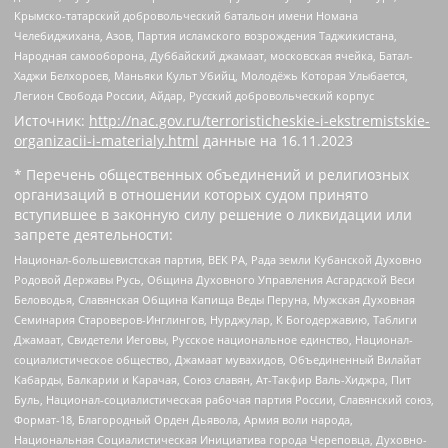
Крымско-татарский добровольческий батальон имени Номана
Челебиджихана, Азов, Партия исламского возрождения Таджикистана,
Народная самооборона, Дуббайский джамаат, московская ячейка, Батал-
Хаджи Белхороев, Маньяки Культ Убийц, Молодёжь Которая Улыбается,
Легион Свобода России, Айдар, Русский добровольческий корпус
Источник:
http://nac.gov.ru/terroristicheskie-i-ekstremistskie-
organizacii-i-materialy.html
данные на
16.11.2023
* Перечень общественных объединений и религиозных
организаций в отношении которых судом принято
вступившее в законную силу решение о ликвидации или
запрете деятельности:
Национал-большевистская партия, ВЕК РА, Рада земли Кубанской Духовно
Родовой Державы Русь, Община Духовного Управления Асгардской Веси
Беловодья, Славянская Община Капища Веды Перуна, Мужская Духовная
Семинария Староверов-Инглингов, Нурджулар, К Богодержавию, Таблиги
Джамаат, Свидетели Иеговы, Русское национальное единство, Национал-
социалистическое общество, Джамаат мувахидов, Объединенный Вилайат
Кабарды, Балкарии и Карачая, Союз славян, Ат-Такфир Валь-Хиджра, Пит
Буль, Национал-социалистическая рабочая партия России, Славянский союз,
Формат-18, Благородный Орден Дьявола, Армия воли народа,
Национальная Социалистическая Инициатива города Череповца, Духовно-