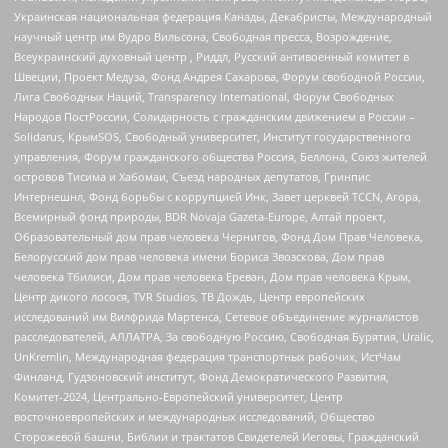
Украинская национальная федерация Канады, Декабристы, Международный
научный центр им Вудро Вильсона, Свободная пресса, Возрождение,
Всеукраинский духовный центр , Риддл, Русский антивоенный комитет в
Швеции, Проект Медуза, Фонд Андрея Сахарова, Форум свободной России,
Лига Свободных Наций, Transparеncy International, Форум Свободных
Народов ПостРоссии, Солидарность с гражданским движением в России –
Solidarus, КрымSOS, Свободный университет, Институт государственного
управления, Форум гражданского общества Россия, Беллона, Союз жителей
островов Тисима и Хабомаи, Съезд народных депутатов, Гринпис
Интернешнл, Фонд борьбы с коррупцией Инк, Завет церквей TCCN, Агора,
Всемирный фонд природы, BDR Novaja Gazeta-Europe, Алтай проект,
Образовательный дом прав человека Чернигов, Фонд Дом Прав Человека,
Белорусский дом прав человека имени Бориса Звозскова, Дом прав
человека Тбилиси, Дом прав человека Ереван, Дом прав человека Крым,
Центр дикого лосося, TVR Studios, ТВ Дождь, Центр европейских
исследований им Вилфрида Мартенса, Сетевое объединение журналистов
расследователей, АЛЛАТРА, За свободную Россию, Свободная Бурятия, Uralic,
UnKremlin, Международная федерация транспортных рабочих, ИстЧам
Финланд, Гудзоновский институт, Фонд Демократического Развития,
Комитет-2024, Центрально-Европейский университет, Центр
восточноевропейских и международных исследований, Общество
Сторожевой башни, Библии и трактатов Свидетелей Иеговы, Гражданский