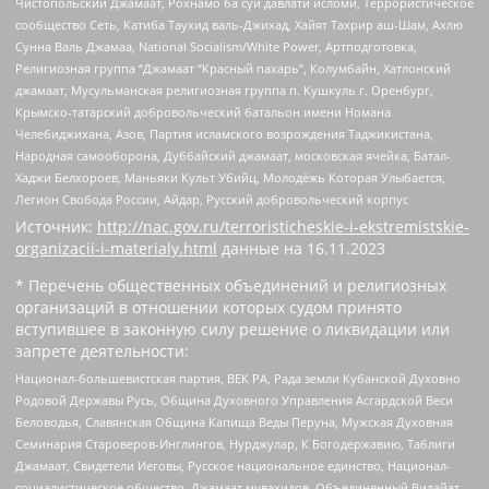
Чистопольский Джамаат, Рохнамо ба суи давлати исломи, Террористическое
сообщество Сеть, Катиба Таухид валь-Джихад, Хайят Тахрир аш-Шам, Ахлю
Сунна Валь Джамаа, National Socialism/White Power, Артподготовка,
Религиозная группа “Джамаат “Красный пахарь”, Колумбайн, Хатлонский
джамаат, Мусульманская религиозная группа п. Кушкуль г. Оренбург,
Крымско-татарский добровольческий батальон имени Номана
Челебиджихана, Азов, Партия исламского возрождения Таджикистана,
Народная самооборона, Дуббайский джамаат, московская ячейка, Батал-
Хаджи Белхороев, Маньяки Культ Убийц, Молодёжь Которая Улыбается,
Легион Свобода России, Айдар, Русский добровольческий корпус
Источник:
http://nac.gov.ru/terroristicheskie-i-ekstremistskie-
organizacii-i-materialy.html
данные на
16.11.2023
* Перечень общественных объединений и религиозных
организаций в отношении которых судом принято
вступившее в законную силу решение о ликвидации или
запрете деятельности:
Национал-большевистская партия, ВЕК РА, Рада земли Кубанской Духовно
Родовой Державы Русь, Община Духовного Управления Асгардской Веси
Беловодья, Славянская Община Капища Веды Перуна, Мужская Духовная
Семинария Староверов-Инглингов, Нурджулар, К Богодержавию, Таблиги
Джамаат, Свидетели Иеговы, Русское национальное единство, Национал-
социалистическое общество, Джамаат мувахидов, Объединенный Вилайат