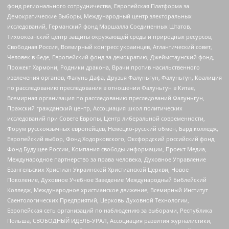
фонд регионального сотрудничества, Европейская Платформа за
Демократические Выборы, Международный центр электоральных
исследований, Германский фонд Маршалла Соединенных Штатов,
Тихоокеанский центр защиты окружающей среды и природных ресурсов,
Свободная Россия, Всемирный конгресс украинцев, Атлантический совет,
Человек в беде, Европейский фонд за демократию, Джеймстаунский фонд,
Прожект Хармони, Родники дракона, Врачи против насильственного
извлечения органов, Фалунь Дафа, Друзья Фалуньгун, Фалуньгун, Коалиция
по расследованию преследования в отношении Фалуньгун в Китае,
Всемирная организация по расследованию преследований Фалуньгун,
Пражский гражданский центр, Ассоциация школ политических
исследований при Совете Европы, Центр либеральной современности,
Форум русскоязычных европейцев, Немецко-русский обмен, Бард колледж,
Европейский выбор, Фонд Ходорковского, Оксфордский российский фонд,
Фонд Будущее России, Компания свободы информации, Проект Медиа,
Международное партнерство за права человека, Духовное Управление
Евангельских Христиан Украинской Христианской Церкви, Новое
Поколение, Духовное Учебное Заведение Международный Библейский
Колледж, Международное христианское движение, Всемирный Институт
Саентологических Предприятий, Церковь Духовной Технологии,
Европейская сеть организаций по наблюдению за выборами, Республика
Польша, СВОБОДНЫЙ ИДЕЛЬ-УРАЛ, Ассоциация развития журналистики,