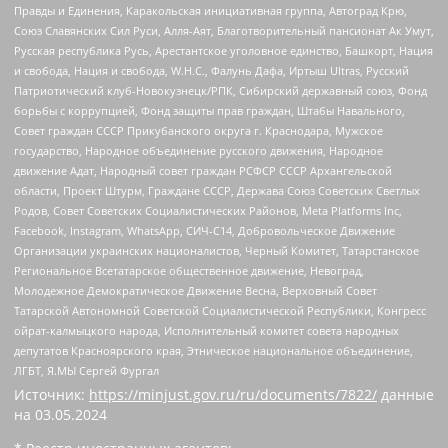
Правды и Единения, Каракольская инициативная группа, Автоград Крю,
Союз Славянских Сил Руси, Алля-Аят, Благотворительный пансионат Ак Умут,
Русская республика Русь, Арестантское уголовное единство, Башкорт, Нация
и свобода, Нация и свобода, W.H.С., Фалунь Дафа, Иртыш Ultras, Русский
Патриотический клуб-Новокузнецк/РПК, Сибирский державный союз, Фонд
борьбы с коррупцией, Фонд защиты прав граждан, Штабы Навального,
Совет граждан СССР Прикубанского округа г. Краснодара, Мужское
государство, Народное объединение русского движения, Народное
движение Адат, Народный совет граждан РСФСР СССР Архангельской
области, Проект Штурм, Граждане СССР, Держава Союз Советских Светлых
Родов, Совет Советских Социалистических Районов, Meta Platforms Inc,
Facebook, Instagram, WhatsApp, СИЧ-С14, Добровольческое Движение
Организации украинских националистов, Черный Комитет, Татарстанское
Региональное Всетатарское общественное движение, Невоград,
Молодежное Демократическое Движение Весна, Верховный Совет
Татарской Автономной Советской Социалистической Республики, Конгресс
ойрат-калмыцкого народа, Исполнительный комитет совета народных
депутатов Красноярского края, Этническое национальное объединение,
ЛГБТ, Я.МЫ Сергей Фургал
Источник:
https://minjust.gov.ru/ru/documents/7822/
данные
на
03.05.2024