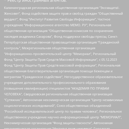
* Реестр иностранных агентов:
Калининградская региональная общественная организация "Экозащита!-Женсовет", Фонд содействия защите прав и свобод граждан "Общественный вердикт", Фонд "Институт Развития Свободы Информации", Частное учреждение "Информационное агентство МЕМО. РУ", Региональная общественная организация "Общественная комиссия по сохранению наследия академика Сахарова", Фонд поддержки свободы прессы, Санкт-Петербургская общественная правозащитная организация "Гражданский контроль", Межрегиональная общественная организация "Информационно-просветительский центр "Мемориал", Региональный Фонд "Центр Защиты Прав Средств Массовой Информации", с 05.12.2023 Фонд "Центр Защиты Прав Средств массовой информации", Региональная общественная благотворительная организация помощи беженцам и мигрантам "Гражданское содействие", Негосударственное образовательное учреждение дополнительного профессионального образования (повышение квалификации) специалистов "АКАДЕМИЯ ПО ПРАВАМ ЧЕЛОВЕКА", Свердловская региональная общественная организация "Сутяжник", Автономная некоммерческая организация "Центр независимых социологических исследований", Союз общественных объединений "Российский исследовательский центр по правам человека", Региональное общественное учреждение научно-информационный центр "МЕМОРИАЛ", Некоммерческая организация "Фонд защиты гласности", Автономная некоммерческая организация "Институт прав человека", Городская общественная организация "Екатеринбургское общество "МЕМОРИАЛ", Городская общественная организация "Рязанское историко-просветительское и правозащитное общество "Мемориал" (Рязанский Мемориал), Челябинский региональный орган общественной самодеятельности – женское общественное объединение "Женщины Евразии", Челябинский региональный орган общественной самодеятельности "Уральская правозащитная группа", Фонд содействия защите здоровья и социальной справедливости имени Андрея Рылькова, Автономная Некоммерческая Организация "Аналитический Центр Юрия Левады", Автономная некоммерческая организация социальной поддержки населения "Проект Апрель", Региональная общественная организация помощи женщинам и детям, находящимся в кризисной ситуации "Информационно-методический центр "Анна", Фонд содействия развитию массовых коммуникаций и правовому просвещению "Так-так-Так", Фонд содействия устойчивому развитию "Серебряная тайга", Свердловский региональный общественный фонд социальных проектов "Новое время", "Idel.Реалии", Кавказ.Реалии, Крым.Реалии, Телеканал Настоящее Время, Татаро-башкирская служба Радио Свобода (Azatliq Radiosi), Радио Свободная Европа/Радио Свобода (PCE/PC), "Сибирь.Реалии", "Фактограф", Благотворительный фонд помощи осужденным и их семьям, Автономная некоммерческая организация "Институт глобализации и социальных движений", Фонд "В защиту прав заключенных", Частное учреждение "Центр поддержки и содействия развитию средств массовой информации", Пензенский региональный общественный благотворительный фонд "Гражданский союз", "Север.Реалии", Некоммерческая организация Фонд "Правовая инициатива", Общество с ограниченной ответственностью "Радио Свободная Европа/Радио Свобода", Чешское информационное агентство "MEDIUM-ORIENT", Красноярская региональная общественная организация "Мы против СПИДа", Камалягин Денис Николаевич, Маркелов Сергей Евгеньевич, Пономарев Лев Александрович, Савицкая Людмила Алексеевна, Автономная некоммерческая организация "Центр по работе с проблемой насилия "НАСИЛИЮ.НЕТ", Межрегиональный профессиональный союз работников здравоохранения "Альянс врачей", Юридическое лицо, зарегистрированное в Латвийской Республике, SIA "Medusa Project" (регистрационный номер 40103797863, дата регистрации 10.06.2014), Некоммерческая организация "Фонд по борьбе с коррупцией", Автономная некоммерческая организация "Институт права и публичной политики", Баданин Роман Сергеевич, Гликин Максим Александрович, Железнова Мария Михайловна, Лукьянова Юлия Сергеевна, Маетная Елизавета Витальевна, Маняхин Петр Борисович, Чуракова Ольга Владимировна, Ярош Юлия Петровна, Юридическое лицо "The Insider SIA", зарегистрированное в Риге, Латвийская Республика (дата регистрации 26.06.2015), являющееся администратором доменного имени интернет-издания "The Insider SIA", https://theins.ru, Постернак Алексей Евгеньевич, Рубин Михаил Аркадьевич, Анин Роман Александрович, Юридическое лицо Istories fonds, зарегистрированное в Латвийской Республике (регистрационный номер 50008295751, дата регистрации 24.02.2020), Великовский Дмитрий Александрович, Долинина Ирина Николаевна, Мароховская Алеся Алексеевна, Шлейнов Роман Юрьевич, Шмагун Олеся Валентиновна, Общество с ограниченной ответственностью "Альтаир 2021", Общество с ограниченной ответственностью "Вега 2021", Общество с ограниченной ответственностью "Главный редактор 2021", Общество с ограниченной ответственностью "Ромашки монолит", Важенков Артем Валерьевич, Ивановская областная общественная организация "Центр гендерных исследований", Гурман Юрий Альбертович, Медиапроект "ОВД-Инфо", Егоров Владимир Владимирович, Жилинский Владимир Александрович, Общество с ограниченной ответственностью "ЗП", Иванова София Юрьевна, Карезина Инна Павловна, Кильтау Екатерина Викторовна, Петров Алексей Викторович, Пискунов Сергей Евгеньевич, Смирнов Сергей Сергеевич, Тихонов Михаил Сергеевич, Общество с ограниченной ответственностью "ЖУРНАЛИСТ-ИНОСТРАННЫЙ АГЕНТ", Арапова Галина Юрьевна, Вольтская Татьяна Анатольевна, Американская компания "Mason G.E.S. Anonymous Foundation" (США), являющаяся владельцем интернет-издания https://mnews.world/, Компания "Stichting Bellingcat", зарегистрированная в Нидерландах (дата регистрации 11.07.2018), Захаров Андрей Вячеславович, Клепиковская Екатерина Дмитриевна, Общество с ограниченной ответственностью "МЕМО", Перл Роман Александрович, Симонов Евгений Алексеевич, Соловьева Елена Анатольевна, Сотников Даниил Владимирович, Сурначева Елизавета Дмитриевна, Автономная некоммерческая организация по защите прав человека и информированию населения "Якутия – Наше Мнение", Общество с ограниченной ответственностью "Москоу диджитал медиа", с 26.01.2023 Общество с ограниченной ответственностью "Чайка Белые сады", Ветошкина Валерия Валерьевна, Заговора Максим Александрович, Межрегиональное общественное движение "Российская ЛГБТ - сеть", Оленичев Максим Владимирович, Павлов Иван Юрьевич, Скворцова Елена Сергеевна, Общество с ограниченной ответственностью "Как бы инагент", Кочетков Игорь Викторович, Общество с ограниченной ответственностью "Честные выборы", Еланчик Олег Александрович, Общество с ограниченной ответственностью "Нобелевский призыв", Гималова Регина Эмилевна, Григорьев Андрей Валерьевич, Григорьева Алина Александровна, Ассоциация по содействию защите прав призывников, альтернативнослужащих и военнослужащих "Правозащитная группа "Гражданин.Армия.Право", Хисамова Регина Фаритовна, Автономная некоммерческая организация по реализации социально-правовых программ "Лилит", Дальневосточное общественное движение "Маяк", Санкт-Петербургская ЛГБТ-инициативная группа "Выход", Инициативная группа ЛГБТ+ "Реверс", Алексеев Андрей Викторович, Бекбулатова Таисия Львовна, Беляев Иван Михайлович, Владыкина Елена Сергеевна, Гельман Марат Александрович, Никульшина Вероника Юрьевна, Толоконникова Надежда Андреевна, Шендерович Виктор Анатольевич, Общество с ограниченной ответственностью "Данное сообщение", Общество с ограниченной ответственностью Издательский дом "Новая глава", Айнбиндер Александра Александровна, Московский комьюнити-центр для ЛГБТ+инициатив, Благотворительный фонд развития филантропии, Deutsche Welle (Германия, Kurt-Schumacher-Strasse 3, 53113 Bonn), Борзунова Мария Михайловна, Воробьев Виктор Викторович, Голубева Анна Львовна, Константинова Алла Михайловна, Малкова Ирина Владимировна, Мурадов Мурад Абдулгалимович, Осетинская Елизавета Николаевна, Понасенков Евгений Николаевич, Ганапольский Матвей Юрьевич, Киселев Евгений Алексеевич, Борухович Ирина Григорьевна, Дремин Иван Тимофеевич, Дубровский Дмитрий Викторович, Красноярская региональная общественная организация поддержки и развития альтернативных образовательных технологий и межкультурных коммуникаций "ИНТЕРРА", Маяковская Екатерина Алексеевна, Фейгин Марк Захарович, Филимонов Андрей Викторович, Дзугкоева Регина Николаевна, Доброхотов Роман Александрович, Дудь Юрий Александрович, Елкин Сергей Владимирович, Кругликов Кирилл Игоревич, Сабунаева Мария Леонидовна, Семенов Алексей Владимирович, Шаинян Карен Багратович, Шульман Екатерина Михайловна, Асафьев Артур Валерьевич, Вахштайн Виктор Семенович, Венедиктов Алексей Алексеевич, Лушникова Екатерина Евгеньевна, Волков Леонид Михайлович, Невзоров Александр Глебович, Пархоменко Сергей Борисович, Сироткин Ярослав Николаевич, Кара-Мурза Владимир Владимирович, Баранова Наталья Владимировна, Гозман Леонид Яковлевич, Кагарлицкий Борис Юльевич, Климарев Михаил Валерьевич, Милов Владимир Станиславович, Автономная некоммерческая организация Краснодарский центр современного искусства "Типография", Моргенштерн Алишер Тагирович, Соболь Любовь Эдуардовна, Общество с ограниченной ответственностью "ЛИЗА НОРМ", Каспаров Гарри Кимович, Ходорковский Михаил Борисович, Общество с ограниченной ответственностью "Апрельские тезисы", Данилович Ирина Брониславовна, Кашин Олег Владимирович, Петров Николай Владимирович, Пивоваров Алексей Владимирович, Соколов Михаил Владимирович, Цветкова Юлия Владимировна, Чичваркин Евгений Александрович, Комитет против пыток/Команда против пыток, Общество с ограниченной ответственностью "Первый научный", Общество с ограниченной ответственностью "Вертолет и ко", Белоцерковская Вероника Борисовна, Кац Максим Евгеньевич, Лазарева Татьяна Юрьевна, Шаведдинов Руслан Табризович, Яшин Илья Валерьевич, Общество с ограниченной ответственностью "Иноагент ААВ", Алешковский Дмитрий Петрович, Альбац Евгения Марковна, Быков Дмитрий Львович, Галямина Юлия Евгеньевна, Лойко Сергей Леонидович, Мартынов Кирилл Константинович, Медведев Сергей Александрович, Крашенинников Федор Геннадиевич, Гордеева Катерина Вл