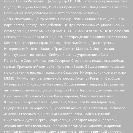
имени Андрея Рылькова, Сфера, Центр СИБАЛЬТ, Уральская правозащитная
группа, Женщины Евразии, Институт прав человека, Фонд защиты гласности,
Российский исследовательский центр по правам человека,
Дальневосточный центр развития гражданских инициатив и социального
партнерства, Гражданское действие, Центр независимых социологических
исследований, Сутяжник, АКАДЕМИЯ ПО ПРАВАМ ЧЕЛОВЕКА, Центр развития
некоммерческих организаций, Частное учреждение в Калининграде Совета
Министров северных стран, Гражданское содействие, Трансперенси
Интернешнл-Р, Центр Защиты Прав Средств Массовой Информации,
Институт развития прессы - Сибирь, Частное учреждение в Санкт-
Петербурге Совета Министров Северных Стран, Фонд поддержки свободы
прессы, Гражданский контроль, Человек и Закон, Общественная комиссия
по сохранению наследия академика Сахарова, Информационное агентство
МЕМО. РУ, Институт региональной прессы, Институт Развития Свободы
Информации, Экозащита!-Женсовет, Общественный вердикт, Евразийская
антимонопольная ассоциация, Бедушев Петр Петрович, Дзугкоева Регина
Николаевна, Кривенко Сергей Владимирович, Милославский Павел
Юрьевич, Шнырова Ольга Вадимовна, Чанышева Лилия Айратовна,
Сидорович Ольга Борисовна, Туровский Александр Алексеевич, Васильева
Анастасия Евгеньевна, Ривина Анна Валерьевна, Бойко Анатолий
Николаевич, Дугин Сергей Георгиевич, Пивоваров Андрей Сергеевич,
Аверин Виталий Евгеньевич, Барахоев Магомед Бекханович, Шарипков
Олег Викторович, Мошель Ирина Ароновна, Шведов Григорий Сергеевич,