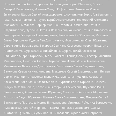
Пономарев Лев Александрович, Каргалицкий Борис Юльевич, Созаев
Валерий Валерьевич, Исламов Тимур Рифгатович, Романова Ольга
Евгеньевна, Щаров Сергей Алексадрович, Цирульников Борис Альбертович,
Гасан Ольга Павловна, Паутов Юрий Анатольевич, Верховский Александр
Маркович, Пислакова-Паркер Марина Петровна, Кочеткова Татьяна
Владимировна, Чуркина Наталья Валерьевна, Акимова Татьяна Николаевна,
Золотарева Екатерина Александровна, Рачинский Ян Збигневич, Жемкова
Елена Борисовна, Гудков Лев Дмитриевич, Илларионова Юлия Юрьевна,
Саранг Анна Васильевна, Захарова Светлана Сергеевна, Аверин Владимир
Анатольевич, Щур Татьяна Михайловна, Щур Николай Алексеевич,
Блинушов Андрей Юрьевич, Мосин Алексей Геннадьевич, Гефтер Валентин
Михайлович, Симонов Алексей Кириллович, Флиге Ирина Анатольевна,
Мельникова Валентина Дмитриевна, Вититинова Елена Владимировна,
Баженова Светлана Куприяновна, Максимов Сергей Владимирович, Беляев
Сергей Иванович, Голубева Елена Николаевна, Ганнушкина Светлана
Алексеевна, Закс Елена Владимировна, Буртина Елена Юрьевна, Гендель
Людмила Залмановна, Кокорина Екатерина Алексеевна, Шуманов Илья
Вячеславович, Арапова Галина Юрьевна, Свечников Анатолий Мариевич,
Прохоров Вадим Юрьевич, Шахова Елена Владимировна, Подузов Сергей
Васильевич, Протасова Ирина Вячеславовна, Литинский Леонид Борисович,
Лукашевский Сергей Маркович, Бахмин Вячеслав Иванович, Шабад
Анатолий Ефимович, Сухих Дарья Николаевна, Орлов Олег Петрович,