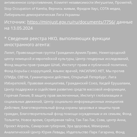
антивоенное сопротивление, Комитет независимости Ингушетии, Прометей,
Stop Occupation of Karelia, Вернись живым, Фридом Хаус, СОТА медиа,
Либерально-демократическая Лига Украины
Источник:
https://minjust.gov.ru/ru/documents/7756/
данные
на
13.05.2024
* Сведения реестра НКО, выполняющих функции
иностранного агента:
Лилит, Правозащитная группа Гражданин.Армия.Право, Нижегородский
центр немецкой и европейской культуры, Центр гендерных исследований,
Фонд защиты прав граждан Штаб, Институт права и публичной политики,
Фонд борьбы с коррупцией, Альянс врачей, НАСИЛИЮ.НЕТ, Мы против
СПИДа, СВЕЧА, Гуманитарное действие, Открытый Петербург, Лига
Избирателей, Правовая инициатива, Гражданский Союз, Хасдей Ерушалаим,
Центр поддержки и содействия развитию средств массовой информации,
Горячая Линия, В защиту прав заключенных, Институт глобализации и
социальных движений, Центр социально-информационных инициатив
Действие, Благотворительный фонд охраны здоровья и защиты прав
граждан, Благотворительный фонд помощи осужденным и их семьям, Фонд
Тольятти, Новое время, Серебряная тайга, Так-Так-Так, Сова, центр Анна,
Проект Апрель, Самарская губерния, Эра здоровья, Мемориал,
Аналитический Центр Юрия Левады, Издательство Парк Гагарина, Фонд