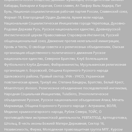
Кабарды, Балкарии и Карачая, Союз славян, Ат-Такфир Валь-Хиджра, Пит
Буль, Национал-социалистическая рабочая партия России, Славянский союз,
Формат-18, Благородный Орден Дьявола, Армия воли народа,
Национальная Социалистическая Инициатива города Череповца, Духовно-
Родовая Держава Русь, Русское национальное единство, Древнерусской
Инглистической церкви Православных Староверов-Инглингов, Русский
общенациональный союз, Движение против нелегальной иммиграции,
Кровь и Честь, О свободе совести и о религиозных объединениях, Омская
организация общественного политического движения Русское
национальное единство, Северное Братство, Клуб Болельщиков
Футбольного Клуба Динамо, Файзрахманисты, Мусульманская религиозная
организация п. Боровский, Община Коренного Русского народа
Щелковского района, Правый сектор, УНА - УНСО, Украинская
повстанческая армия, Тризуб им. Степана Бандеры, Братство, Белый Крест,
Misanthropic division, Религиозное объединение последователей инглиизма,
Народная Социальная Инициатива, TulaSkins, Этнополитическое
объединение Русские, Русское национальное объединение Атака, Мечеть
Мирмамеда, Община Коренного Русского народа г. Астрахани, ВОЛЯ,
Меджлис крымскотатарского народа, Рубеж Севера, ТОЙС, О
противодействии экстремистской деятельности, РЕВТАТПОД, Артподготовка,
Штольц, В честь иконы Божией Матери Державная, Сектор 16,
Независимость, Фирма, Молодежная правозащитная группа МПГ, Курсом