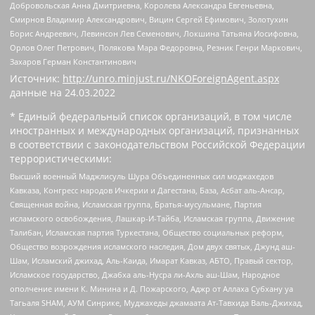
Добровольская Анна Дмитриевна, Королева Александра Евгеньевна,
Смирнов Владимир Александрович, Вицин Сергей Ефимович, Золотухин
Борис Андреевич, Левинсон Лев Семенович, Локшина Татьяна Иосифовна,
Орлов Олег Петрович, Полякова Мара Федоровна, Резник Генри Маркович,
Захаров Герман Константинович
Источник:
http://unro.minjust.ru/NKOForeignAgent.aspx
данные на
24.03.2022
* Единый федеральный список организаций, в том числе
иностранных и международных организаций, признанных
в соответствии с законодательством Российской Федерации
террористическими:
Высший военный Маджлисуль Шура Объединенных сил моджахедов
Кавказа, Конгресс народов Ичкерии и Дагестана, База, Асбат аль-Ансар,
Священная война, Исламская группа, Братья-мусульмане, Партия
исламского освобождения, Лашкар-И-Тайба, Исламская группа, Движение
Талибан, Исламская партия Туркестана, Общество социальных реформ,
Общество возрождения исламского наследия, Дом двух святых, Джунд аш-
Шам, Исламский джихад, Аль-Каида, Имарат Кавказ, АБТО, Правый сектор,
Исламское государство, Джабха аль-Нусра ли-Ахль аш-Шам, Народное
ополчение имени К. Минина и Д. Пожарского, Аджр от Аллаха Субхану уа
Тагьаля SHAM, АУМ Синрике, Муджахеды джамаата Ат-Тавхида Валь-Джихад,