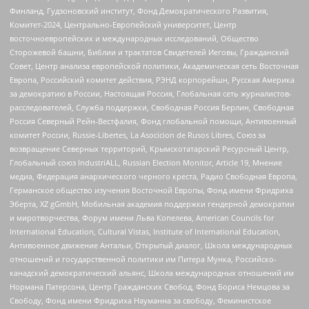
Финланд, Гудзоновский институт, Фонд Демократического Развития,
Комитет-2024, Центрально-Европейский университет, Центр
восточноевропейских и международных исследований, Общество
Сторожевой башни, Библии и трактатов Свидетелей Иеговы, Гражданский
Совет, Центр анализа европейской политики, Академическая сеть Восточная
Европа, Российский комитет действия, РЭНД корпорейшн, Русская Америка
за демократию в России, Настоящая Россия, Глобальная сеть журналистов-
расследователей, Служба поддержки, Свободная Россия Берлин, Свободная
Россия Северный Рейн-Вестфалия, Фонд глобальной помощи, Антивоенный
комитет России, Russie-Libertes, La Asocicion de Rusos Libres, Союз за
возвращение Северных территорий, Крымскотатарский Ресурсный Центр,
Глобальный союз IndustriALL, Russian Election Monitor, Article 19, Мнение
медиа, Федерация анархического черного креста, Радио Свободная Европа,
Германское общество изучения Восточной Европы, Фонд имени Фридриха
Эберта, XZ gGmbH, Мобильная академия поддержки гендерной демократии
и миротворчества, Форум имени Льва Копелева, American Councils for
International Education, Cultural Vistas, Institute of International Education,
Антивоенное движение Антальи, Открытый диалог, Школа международных
отношений и государственной политики им Питера Мунка, Российско-
канадский демократический альянс, Школа международных отношений им
Нормана Патерсона, Центр Гражданских Свобод, Фонд Бориса Немцова за
Свободу, Фонд имени Фридриха Науманна за свободу, Феминистское