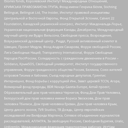
IStories fonds, Королевский Институт Международных Отношений,
КРИМСЬКА ПРАВОЗАХИСНА ГРУПА, Фонд имени Генриха Бёлля, Stichting
Bellingcat, Bellingcat Ltd, The Insider, Институт правовой инициативы
Центральной и Восточной Европы, Фонд Открытой Эстонии, Calvert 22
Foundation, Канадский украинский конгресс, Институт Макдональда-Лорье,
Украинская национальная федерация Канады, Декабристы, Международный
научный центр им Вудро Вильсона, Свободная пресса, Возрождение,
Всеукраинский духовный центр , Риддл, Русский антивоенный комитет в
Швеции, Проект Медуза, Фонд Андрея Сахарова, Форум свободной России,
Лига Свободных Наций, Transparеncy International, Форум Свободных
Народов ПостРоссии, Солидарность с гражданским движением в России –
Solidarus, КрымSOS, Свободный университет, Институт государственного
управления, Форум гражданского общества Россия, Беллона, Союз жителей
островов Тисима и Хабомаи, Съезд народных депутатов, Гринпис
Интернешнл, Фонд борьбы с коррупцией Инк, Завет церквей TCCN, Агора,
Всемирный фонд природы, BDR Novaja Gazeta-Europe, Алтай проект,
Образовательный дом прав человека Чернигов, Фонд Дом Прав Человека,
Белорусский дом прав человека имени Бориса Звозскова, Дом прав
человека Тбилиси, Дом прав человека Ереван, Дом прав человека Крым,
Центр дикого лосося, TVR Studios, ТВ Дождь, Центр европейских
исследований им Вилфрида Мартенса, Сетевое объединение журналистов
расследователей, АЛЛАТРА, За свободную Россию, Свободная Бурятия, Uralic,
UnKremlin, Международная федерация транспортных рабочих, ИстЧам