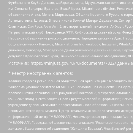
Футбольного Клуба Динамо, Файзрахманисты, Мусульманская религиозная о
им. Степана Бандеры, Братство, Белый Крест, Misanthropic division, Рели
объединение Атака, Мечеть Мирмамеда, Община Коренного Русского народа
Артподготовка, Штольц, В честь иконы Божией Матери Державная, Сектор 1
Славянских Сил Руси, Алля-Аят, Благотворительный пансионат Ак Умут, Русск
Патриотический клуб-Новокузнецк/РПК, Сибирский державный союз, Фонд б
Народное объединение русского движения, Народное движение Адат, Народ
Социалистических Районов, Meta Platforms Inc, Facebook, Instagram, Wha
движение, Невоград, Молодежное Демократическое Движение Весна, Верхов
депутатов Красноярского края, Этническое национальное объединение, ЛГ
Источник:
https://minjust.gov.ru/ru/documents/7822/
данные
* Реестр иностранных агентов:
Калининградская региональная общественная организация "Экозащита!-Женсовет", Фонд содействия защите прав и свобод граждан "Общественный вердикт", Фонд "Институт Развития Свободы Информации", Частное учреждение "Информационное агентство МЕМО. РУ", Региональная общественная организация "Общественная комиссия по сохранению наследия академика Сахарова", Фонд поддержки свободы прессы, Санкт-Петербургская общественная правозащитная организация "Гражданский контроль", Межрегиональная общественная организация "Информационно-просветительский центр "Мемориал", Региональный Фонд "Центр Защиты Прав Средств Массовой Информации", с 05.12.2023 Фонд "Центр Защиты Прав Средств массовой информации", Региональная общественная благотворительная организация помощи беженцам и мигрантам "Гражданское содействие", Негосударственное образовательное учреждение дополнительного профессионального образования (повышение квалификации) специалистов "АКАДЕМИЯ ПО ПРАВАМ ЧЕЛОВЕКА", Свердловская региональная общественная организация "Сутяжник", Автономная некоммерческая организация "Центр независимых социологических исследований", Союз общественных объединений "Российский исследовательский центр по правам человека", Региональное общественное учреждение научно-информационный центр "МЕМОРИАЛ", Некоммерческая организация "Фонд защиты гласности", Автономная некоммерческая организация "Институт прав человека", Городская общественная организация "Екатеринбургское общество "МЕМОРИАЛ", Городская общественная организация "Рязанское историко-просветительское и правозащитное общество "Мемориал" (Рязанский Мемориал), Челябинский региональный орган общественной самодеятельности – женское общественное объединение "Женщины Евразии", Челябинский региональный орган общественной самодеятельности "Уральская правозащитная группа", Фонд содействия защите здоровья и социальной справедливости имени Андрея Рылькова, Автономная Некоммерческая Организация "Аналитический Центр Юрия Левады", Автономная некоммерческая организация социальной поддержки населения "Проект Апрель", Региональная общественная организация помощи женщинам и детям, находящимся в кризисной ситуации "Информационно-методический центр "Анна", Фонд содействия развитию массовых коммуникаций и правовому просвещению "Так-так-Так", Фонд содействия устойчивому развитию "Серебряная тайга", Свердловский региональный общественный фонд социальных проектов "Новое время", "Idel.Реалии", Кавказ.Реалии, Крым.Реалии, Телеканал Настоящее Время, Татаро-башкирская служба Радио Свобода (Azatliq Radiosi), Радио Свободная Европа/Радио Свобода (PCE/PC), "Сибирь.Реалии", "Фактограф", Благотворительный фонд помощи осужденным и их семьям, Автономная некоммерческая организация "Институт глобализации и социальных движений", Фонд "В защиту прав заключенных", Частное учреждение "Центр поддержки и содействия развитию средств массовой информации", Пензенский региональный общественный благотворительный фонд "Гражданский союз", "Север.Реалии", Некоммерческая организация Фонд "Правовая инициатива", Общество с ограниченной ответственностью "Радио Свободная Европа/Радио Свобода", Чешское информационное агентство "MEDIUM-ORIENT", Красноярская региональная общественная организация "Мы против СПИДа", Камалягин Денис Николаевич, Маркелов Сергей Евгеньевич, Пономарев Лев Александрович, Савицкая Людмила Алексеевна, Автоно