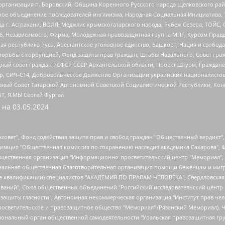
рганизация п. Боровский, Община Коренного Русского народа Щелковского район
гиозное объединение последователей инглиизма, Народная Социальная Инициатива,
 г. Астрахани, ВОЛЯ, Меджлис крымскотатарского народа, Рубеж Севера, ТОЙС, 
6, Независимость, Фирма, Молодежная правозащитная группа МПГ, Курсом Правд
ая республика Русь, Арестантское уголовное единство, Башкорт, Нация и свобода,
орьбы с коррупцией, Фонд защиты прав граждан, Штабы Навального, Совет гражд
ный совет граждан РСФСР СССР Архангельской области, Проект Штурм, Граждане 
tsApp, СИЧ-С14, Добровольческое Движение Организации украинских националисто
ный Совет Татарской Автономной Советской Социалистической Республики, Кон
БТ, Я.МЫ Сергей Фургал
 на
03.05.2024
мная некоммерческая организация "Центр по работе с проблемой насилия "НАСИЛИЮ.НЕТ", Межрегиональный профессиональный союз работников здравоохранения "Альянс врачей", Юридическое лицо, зарегистрированное в Латвийской Республике, SIA "Medusa Project" (регистрационный номер 40103797863, дата регистрации 10.06.2014), Некоммерческая организация "Фонд по борьбе с коррупцией", Автономная некоммерческая организация "Институт права и публичной политики", Баданин Роман Сергеевич, Гликин Максим Александрович, Железнова Мария Михайловна, Лукьянова Юлия Сергеевна, Маетная Елизавета Витальевна, Маняхин Петр Борисович, Чуракова Ольга Владимировна, Ярош Юлия Петровна, Юридическое лицо "The Insider SIA", зарегистрированное в Риге, Латвийская Республика (дата регистрации 26.06.2015), являющееся администратором доменного имени интернет-издания "The Insider SIA", https://theins.ru, Постернак Алексей Евгеньевич, Рубин Михаил Аркадьевич, Анин Роман Александрович, Юридическое лицо Istories fonds, зарегистрированное в Латвийской Республике (регистрационный номер 50008295751, дата регистрации 24.02.2020), Великовский Дмитрий Александрович, Долинина Ирина Николаевна, Мароховская Алеся Алексеевна, Шлейнов Роман Юрьевич, Шмагун Олеся Валентиновна, Общество с ограниченной ответственностью "Альтаир 2021", Общество с ограниченной ответственностью "Вега 2021", Общество с ограниченной ответственностью "Главный редактор 2021", Общество с ограниченной ответственностью "Ромашки монолит", Важенков Артем Валерьевич, Ивановская областная общественная организация "Центр гендерных исследований", Гурман Юрий Альбертович, Медиапроект "ОВД-Инфо", Егоров Владимир Владимирович, Жилинский Владимир Александрович, Общество с ограниченной ответственностью "ЗП", Иванова София Юрьевна, Карезина Инна Павловна, Кильтау Екатерина Викторовна, Петров Алексей Викторович, Пискунов Сергей Евгеньевич, Смирнов Сергей Сергеевич, Тихонов Михаил Сергеевич, Общество с ограниченной ответственностью "ЖУРНАЛИСТ-ИНОСТРАННЫЙ АГЕНТ", Арапова Галина Юрьевна, Вольтская Татьяна Анатольевна, Американская компания "Mason G.E.S. Anonymous Foundation" (США), являющаяся владельцем интернет-издания https://mnews.world/, Компания "Stichting Bellingcat", зарегистрированная в Нидерландах (дата регистрации 11.07.2018), Захаров Андрей Вячеславович, Клепиковская Екатерина Дмитриевна, Общество с ограниченной ответственностью "МЕМО", Перл Роман Александрович, Симонов Евгений Алексеевич, Соловьева Елена Анатольевна, Сотников Даниил Владимирович, Сурначева Елизавета Дмитриевна, Автономная некоммерческая организация по защите прав человека и информированию населения "Якутия – Наше Мнение", Общество с ограниченной ответственностью "Москоу диджитал медиа", с 26.01.2023 Общество с ограниченной ответственностью "Чайка Белые сады", Ветошкина Валерия Валерьевна, Заговора Максим Александрович, Межрегиональное общественное движение "Российская ЛГБТ - сеть", Оленичев Максим Владимирович, Павлов Иван Юрьевич, Скворцова Елена Сергеевна, Общество с ограниченной ответственностью "Как бы инагент", Кочетков Игорь Викторович, Общество с ограниченной ответственностью "Честные выборы", Еланчик Олег Александрович, Общество с ограниченной ответственностью "Нобелевский призыв", Гималова Регина Эмилевна, Григорьев Андрей Валерьевич, Григорьева Алина Александровна, Ассоциация по содействию защите прав призывников, альтернативнослужащих и военнослужащих "Правозащитная группа "Гражданин.Армия.Право", Хисамова Регина Фаритовна, Автономная некоммерческая организация по реализации социально-правовых программ "Лилит", Дальн