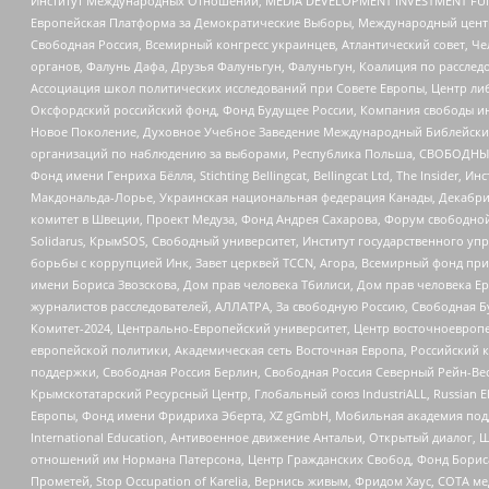
Институт Международных Отношений, MEDIA DEVELOPMENT INVESTMENT FUND,
Европейская Платформа за Демократические Выборы, Международный цент
Свободная Россия, Всемирный конгресс украинцев, Атлантический совет, Ч
органов, Фалунь Дафа, Друзья Фалуньгун, Фалуньгун, Коалиция по рассле
Ассоциация школ политических исследований при Совете Европы, Центр ли
Оксфордский российский фонд, Фонд Будущее России, Компания свободы ин
Новое Поколение, Духовное Учебное Заведение Международный Библейский
организаций по наблюдению за выборами, Республика Польша, СВОБОДНЫЙ
Фонд имени Генриха Бёлля, Stichting Bellingcat, Bellingcat Ltd, The Inside
Макдональда-Лорье, Украинская национальная федерация Канады, Декабрис
комитет в Швеции, Проект Медуза, Фонд Андрея Сахарова, Форум свободной 
Solidarus, КрымSOS, Свободный университет, Институт государственного у
борьбы с коррупцией Инк, Завет церквей TCCN, Агора, Всемирный фонд при
имени Бориса Звозскова, Дом прав человека Тбилиси, Дом прав человека Ер
журналистов расследователей, АЛЛАТРА, За свободную Россию, Свободная Б
Комитет-2024, Центрально-Европейский университет, Центр восточноевроп
европейской политики, Академическая сеть Восточная Европа, Российский к
поддержки, Свободная Россия Берлин, Свободная Россия Северный Рейн-Вест
Крымскотатарский Ресурсный Центр, Глобальный союз IndustriALL, Russian E
Европы, Фонд имени Фридриха Эберта, XZ gGmbH, Мобильная академия поддержк
International Education, Антивоенное движение Антальи, Открытый диало
отношений им Нормана Патерсона, Центр Гражданских Свобод, Фонд Бориса
Прометей, Stop Occupation of Karelia, Вернись живым, Фридом Хаус, СОТА 