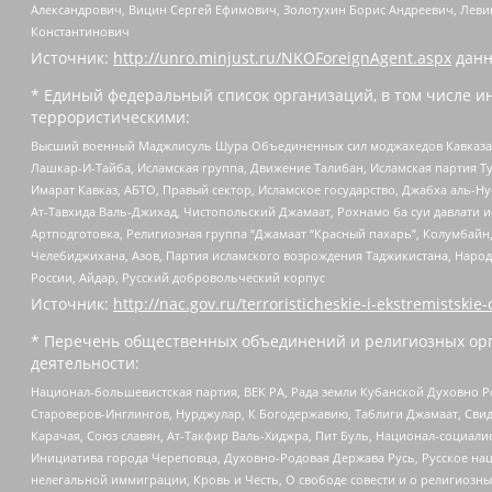
Александрович, Вицин Сергей Ефимович, Золотухин Борис Андреевич, Леви
Константинович
Источник:
http://unro.minjust.ru/NKOForeignAgent.aspx
данн
* Единый федеральный список организаций, в том числе и
террористическими:
Высший военный Маджлисуль Шура Объединенных сил моджахедов Кавказа, Ко
Лашкар-И-Тайба, Исламская группа, Движение Талибан, Исламская партия Т
Имарат Кавказ, АБТО, Правый сектор, Исламское государство, Джабха аль-
Ат-Тавхида Валь-Джихад, Чистопольский Джамаат, Рохнамо ба суи давлати и
Артподготовка, Религиозная группа “Джамаат “Красный пахарь”, Колумбайн
Челебиджихана, Азов, Партия исламского возрождения Таджикистана, Народ
России, Айдар, Русский добровольческий корпус
Источник:
http://nac.gov.ru/terroristicheskie-i-ekstremistskie-
* Перечень общественных объединений и религиозных орг
деятельности:
Национал-большевистская партия, ВЕК РА, Рада земли Кубанской Духовно
Староверов-Инглингов, Нурджулар, К Богодержавию, Таблиги Джамаат, Сви
Карачая, Союз славян, Ат-Такфир Валь-Хиджра, Пит Буль, Национал-социал
Инициатива города Череповца, Духовно-Родовая Держава Русь, Русское н
нелегальной иммиграции, Кровь и Честь, О свободе совести и о религиоз