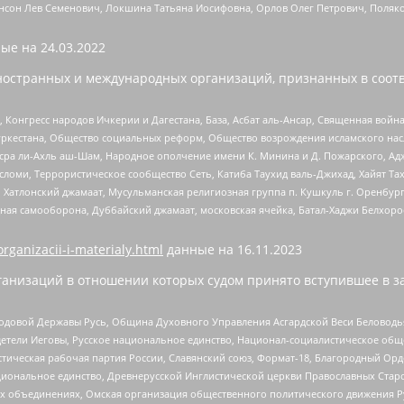
нсон Лев Семенович, Локшина Татьяна Иосифовна, Орлов Олег Петрович, Поляк
ые на
24.03.2022
ностранных и международных организаций, признанных в соотв
нгресс народов Ичкерии и Дагестана, База, Асбат аль-Ансар, Священная война,
уркестана, Общество социальных реформ, Общество возрождения исламского насл
Нусра ли-Ахль аш-Шам, Народное ополчение имени К. Минина и Д. Пожарского, Ад
сломи, Террористическое сообщество Сеть, Катиба Таухид валь-Джихад, Хайят Тах
, Хатлонский джамаат, Мусульманская религиозная группа п. Кушкуль г. Оренбу
ная самооборона, Дуббайский джамаат, московская ячейка, Батал-Хаджи Белхор
organizacii-i-materialy.html
данные на
16.11.2023
анизаций в отношении которых судом принято вступившее в з
 Родовой Державы Русь, Община Духовного Управления Асгардской Веси Беловод
детели Иеговы, Русское национальное единство, Национал-социалистическое об
истическая рабочая партия России, Славянский союз, Формат-18, Благородный Ор
ациональное единство, Древнерусской Инглистической церкви Православных Ста
ных объединениях, Омская организация общественного политического движения Р