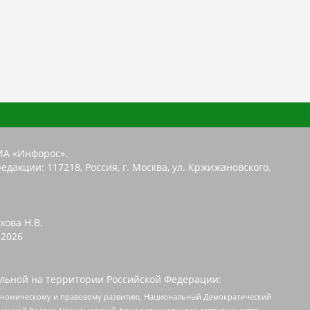
ИА «Инфорос».
едакции: 117218, Россия, г. Москва, ул. Кржижановского,
хова Н.В.
2026
льной на территории Российской Федерации:
кономическому и правовому развитию, Национальный Демократический