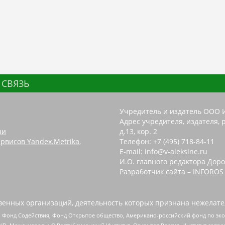
 СВЯЗЬ
Учредитель и издатель ООО 
Адрес учредителя, издателя, р
зи
д.13, кор. 2
рвисов Yandex.Metrika,
Телефон: +7 (495) 718-84-11
E-mail: info@v-aleksine.ru
И.О. главного редактора Доро
Разработчик сайта –
INFOROS
енных организаций, деятельность которых признана нежелате
 Фонд Содействия, Фонд Открытое общество, Американо-российский фонд по э