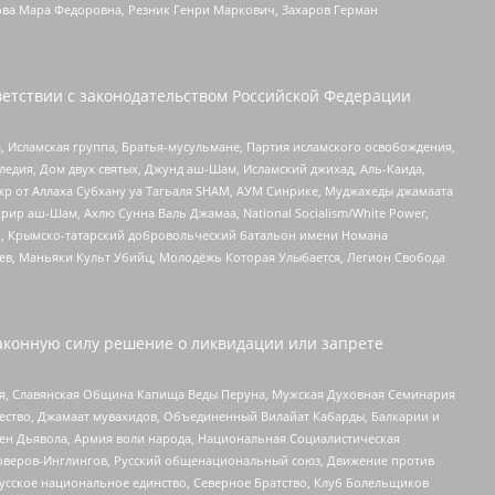
ова Мара Федоровна, Резник Генри Маркович, Захаров Герман
етствии с законодательством Российской Федерации
 Исламская группа, Братья-мусульмане, Партия исламского освобождения,
едия, Дом двух святых, Джунд аш-Шам, Исламский джихад, Аль-Каида,
жр от Аллаха Субхану уа Тагьаля SHAM, АУМ Синрике, Муджахеды джамаата
рир аш-Шам, Ахлю Сунна Валь Джамаа, National Socialism/White Power,
рг, Крымско-татарский добровольческий батальон имени Номана
оев, Маньяки Культ Убийц, Молодёжь Которая Улыбается, Легион Свобода
аконную силу решение о ликвидации или запрете
ья, Славянская Община Капища Веды Перуна, Мужская Духовная Семинария
щество, Джамаат мувахидов, Объединенный Вилайат Кабарды, Балкарии и
ден Дьявола, Армия воли народа, Национальная Социалистическая
роверов-Инглингов, Русский общенациональный союз, Движение против
усское национальное единство, Северное Братство, Клуб Болельщиков