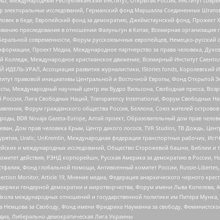
 Международный Республиканский Институт, Открытая Россия, Институт совре
р электоральных исследований, Германский фонд Маршалла Соединенных Штатов
еловек в беде, Европейский фонд за демократию, Джеймстаунский фонд, Прожект
дованию преследования в отношении Фалуньгун в Китае, Всемирная организация 
беральной современности, Форум русскоязычных европейцев, Немецко-русский о
формации, Проект Медиа, Международное партнерство за права человека, Духов
 Колледж, Международное христианское движение, Всемирный Институт Саентол
 ИДЕЛЬ-УРАЛ, Ассоциация развития журналистики, IStories fonds, Королевск
r, Институт правовой инициативы Центральной и Восточной Европы, Фонд Открытой Э
ты, Международный научный центр им Вудро Вильсона, Свободная пресса, Возро
России, Лига Свободных Наций, Transparеncy International, Форум Свободных Н
правления, Форум гражданского общества Россия, Беллона, Союз жителей острово
роды, BDR Novaja Gazeta-Europe, Алтай проект, Образовательный дом прав челов
еван, Дом прав человека Крым, Центр дикого лосося, TVR Studios, ТВ Дождь, Це
урятия, Uralic, UnKremlin, Международная федерация транспортных рабочих, Ист
ейских и международных исследований, Общество Сторожевой башни, Библии и тр
омитет действия, РЭНД корпорейшн, Русская Америка за демократию в России, Н
фалия, Фонд глобальной помощи, Антивоенный комитет России, Russie-Libertes, L
lection Monitor, Article 19, Мнение медиа, Федерация анархического черного кр
и гендерной демократии и миротворчества, Форум имени Льва Копелева, American C
г, Школа международных отношений и государственной политики им Питера Мунка
 Немцова за Свободу, Фонд имени Фридриха Науманна за свободу, Феминистско
медиа, Либерально-демократическая Лига Украины