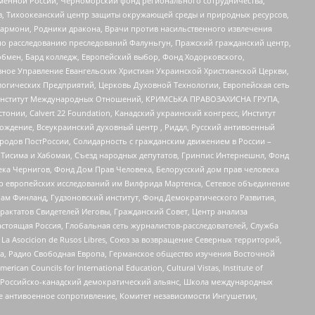
менной России, Черноморский фонд регионального сотрудничества,
, Тихоокеанский центр защиты окружающей среды и природных ресурсов,
 Хармони, Родники дракона, Врачи против насильственного извлечения
по расследованию преследований Фалуньгун, Пражский гражданский центр,
бмен, Бард колледж, Европейский выбор, Фонд Ходорковского,
ное Управление Евангельских Христиан Украинской Христианской Церкви,
огических Предприятий, Церковь Духовной Технологии, Европейская сеть
ий Институт Международных Отношений, КРИМСЬКА ПРАВОЗАХИСНА ГРУПА,
стонии, Calvert 22 Foundation, Канадский украинский конгресс, Институт
ждение, Всеукраинский духовный центр , Риддл, Русский антивоенный
ародов ПостРоссии, Солидарность с гражданским движением в России –
в Тисима и Хабомаи, Съезд народных депутатов, Гринпис Интернешнл, Фонд
ека Чернигов, Фонд Дом Прав Человека, Белорусский дом прав человека
нтр европейских исследований им Вилфрида Мартенса, Сетевое объединение
Чам Финланд, Гудзоновский институт, Фонд Демократического Развития,
актатов Свидетелей Иеговы, Гражданский Совет, Центр анализа
астоящая Россия, Глобальная сеть журналистов-расследователей, Служба
a Asocicion de Rusos Libres, Союз за возвращение Северных территорий,
еста, Радио Свободная Европа, Германское общество изучения Восточной
ouncils for International Education, Cultural Vistas, Institute of
, Российско-канадский демократический альянс, Школа международных
е антивоенное сопротивление, Комитет независимости Ингушетии,