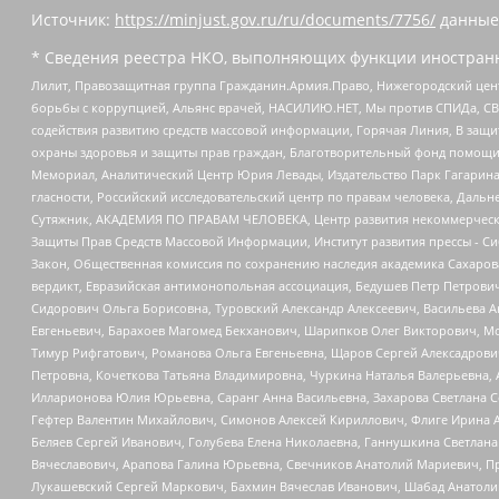
Источник:
https://minjust.gov.ru/ru/documents/7756/
данные
* Сведения реестра НКО, выполняющих функции иностранн
Лилит, Правозащитная группа Гражданин.Армия.Право, Нижегородский цент
борьбы с коррупцией, Альянс врачей, НАСИЛИЮ.НЕТ, Мы против СПИДа, СВЕ
содействия развитию средств массовой информации, Горячая Линия, В защ
охраны здоровья и защиты прав граждан, Благотворительный фонд помощи ос
Мемориал, Аналитический Центр Юрия Левады, Издательство Парк Гагарина
гласности, Российский исследовательский центр по правам человека, Даль
Сутяжник, АКАДЕМИЯ ПО ПРАВАМ ЧЕЛОВЕКА, Центр развития некоммерческих
Защиты Прав Средств Массовой Информации, Институт развития прессы - Си
Закон, Общественная комиссия по сохранению наследия академика Сахаров
вердикт, Евразийская антимонопольная ассоциация, Бедушев Петр Петрови
Сидорович Ольга Борисовна, Туровский Александр Алексеевич, Васильева А
Евгеньевич, Барахоев Магомед Бекханович, Шарипков Олег Викторович, М
Тимур Рифгатович, Романова Ольга Евгеньевна, Щаров Сергей Алексадрови
Петровна, Кочеткова Татьяна Владимировна, Чуркина Наталья Валерьевна, 
Илларионова Юлия Юрьевна, Саранг Анна Васильевна, Захарова Светлана 
Гефтер Валентин Михайлович, Симонов Алексей Кириллович, Флиге Ирина 
Беляев Сергей Иванович, Голубева Елена Николаевна, Ганнушкина Светлана
Вячеславович, Арапова Галина Юрьевна, Свечников Анатолий Мариевич, П
Лукашевский Сергей Маркович, Бахмин Вячеслав Иванович, Шабад Анатоли