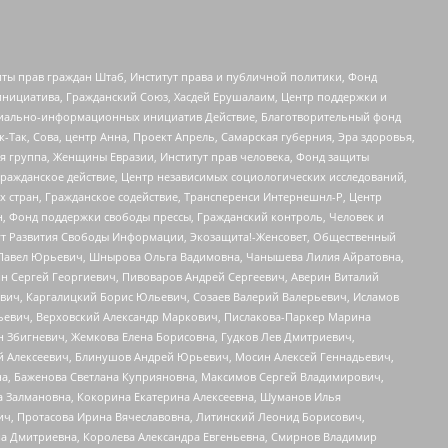
ты прав граждан Штаб, Институт права и публичной политики, Фонд
инициатива, Гражданский Союз, Хасдей Ерушалаим, Центр поддержки и
социально-информационных инициатив Действие, Благотворительный фонд
Так, Сова, центр Анна, Проект Апрель, Самарская губерния, Эра здоровья,
я группа, Женщины Евразии, Институт прав человека, Фонд защиты
Гражданское действие, Центр независимых социологических исследований,
стран, Гражданское содействие, Трансперенси Интернешнл-Р, Центр
н, Фонд поддержки свободы прессы, Гражданский контроль, Человек и
тут Развития Свободы Информации, Экозащита!-Женсовет, Общественный
й Павел Юрьевич, Шнырова Ольга Вадимовна, Чанышева Лилия Айратовна,
ин Сергей Георгиевич, Пивоваров Андрей Сергеевич, Аверин Виталий
вич, Каргалицкий Борис Юльевич, Созаев Валерий Валерьевич, Исламов
льевич, Верховский Александр Маркович, Пислакова-Паркер Марина
н Збигневич, Жемкова Елена Борисовна, Гудков Лев Дмитриевич,
й Алексеевич, Блинушов Андрей Юрьевич, Мосин Алексей Геннадьевич,
а, Баженова Светлана Куприяновна, Максимов Сергей Владимирович,
а Залмановна, Кокорина Екатерина Алексеевна, Шуманов Илья
ч, Протасова Ирина Вячеславовна, Литинский Леонид Борисович,
а Дмитриевна, Королева Александра Евгеньевна, Смирнов Владимир