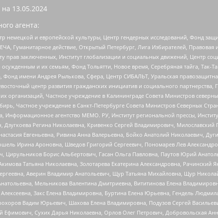
 на
13.05.2024
ого агента:
р немецкой и европейской культуры, Центр гендерных исследований, Фонд защи
ЧА, Гуманитарное действие, Открытый Петербург, Лига Избирателей, Правовая 
иту прав заключенных, Институт глобализации и социальных движений, Центр 
ужденным и их семьям, Фонд Тольятти, Новое время, Серебряная тайга, Так-Так-
, Фонд имени Андрея Рылькова, Сфера, Центр СИБАЛЬТ, Уральская правозащитна
невосточный центр развития гражданских инициатив и социального партнерства, 
 организаций, Частное учреждение в Калининграде Совета Министров северных 
бирь, Частное учреждение в Санкт-Петербурге Совета Министров Северных Стра
а, Информационное агентство МЕМО. РУ, Институт региональной прессы, Инсти
ч, Дзугкоева Регина Николаевна, Кривенко Сергей Владимирович, Милославски
настасия Евгеньевна, Ривина Анна Валерьевна, Бойко Анатолий Николаевич, Дуг
ошель Ирина Ароновна, Шведов Григорий Сергеевич, Пономарев Лев Александро
ч, Цирульников Борис Альбертович, Гасан Ольга Павловна, Паутов Юрий Анато
Акимова Татьяна Николаевна, Золотарева Екатерина Александровна, Рачинский Я
Сергеевна, Аверин Владимир Анатольевич, Щур Татьяна Михайловна, Щур Никола
Анатольевна, Мельникова Валентина Дмитриевна, Вититинова Елена Владимировн
 Алексеевна, Закс Елена Владимировна, Буртина Елена Юрьевна, Гендель Людмил
рохоров Вадим Юрьевич, Шахова Елена Владимировна, Подузов Сергей Васильеви
й Ефимович, Сухих Дарья Николаевна, Орлов Олег Петрович, Добровольская Анн