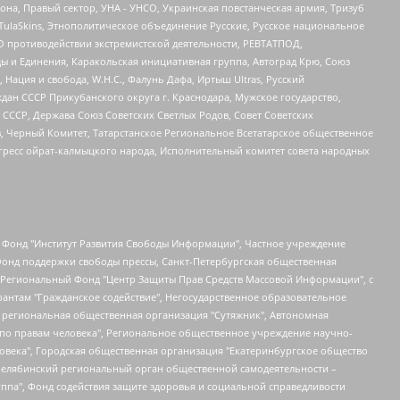
а, Правый сектор, УНА - УНСО, Украинская повстанческая армия, Тризуб
 TulaSkins, Этнополитическое объединение Русские, Русское национальное
О противодействии экстремистской деятельности, РЕВТАТПОД,
ы и Единения, Каракольская инициативная группа, Автоград Крю, Союз
 Нация и свобода, W.H.С., Фалунь Дафа, Иртыш Ultras, Русский
ан СССР Прикубанского округа г. Краснодара, Мужское государство,
СССР, Держава Союз Советских Светлых Родов, Совет Советских
в, Черный Комитет, Татарстанское Региональное Всетатарское общественное
гресс ойрат-калмыцкого народа, Исполнительный комитет совета народных
евосточное общественное движение "Маяк", Санкт-Петербургская ЛГБТ-инициативная группа "Выход", Инициативная группа ЛГБТ+ "Реверс", Алексеев Андрей Викторович, Бекбулатова Таисия Львовна, Беляев Иван Михайлович, Владыкина Елена Сергеевна, Гельман Марат Александрович, Никульшина Вероника Юрьевна, Толоконникова Надежда Андреевна, Шендерович Виктор Анатольевич, Общество с ограниченной ответственностью "Данное сообщение", Общество с ограниченной ответственностью Издательский дом "Новая глава", Айнбиндер Александра Александровна, Московский комьюнити-центр для ЛГБТ+инициатив, Благотворительный фонд развития филантропии, Deutsche Welle (Германия, Kurt-Schumacher-Strasse 3, 53113 Bonn), Борзунова Мария Михайловна, Воробьев Виктор Викторович, Голубева Анна Львовна, Константинова Алла Михайловна, Малкова Ирина Владимировна, Мурадов Мурад Абдулгалимович, Осетинская Елизавета Николаевна, Понасенков Евгений Николаевич, Ганапольский Матвей Юрьевич, Киселев Евгений Алексеевич, Борухович Ирина Григорьевна, Дремин Иван Тимофеевич, Дубровский Дмитрий Викторович, Красноярская региональная общественная организация поддержки и развития альтернативных образовательных технологий и межкультурных коммуникаций "ИНТЕРРА", Маяковская Екатерина Алексеевна, Фейгин Марк Захарович, Филимонов Андрей Викторович, Дзугкоева Регина Николаевна, Доброхотов Роман Александрович, Дудь Юрий Александрович, Елкин Сергей Владимирович, Кругликов Кирилл Игоревич, Сабунаева Мария Леонидовна, Семенов Алексей Владимирович, Шаинян Карен Багратович, Шульман Екатерина Михайловна, Асафьев Артур Валерьевич, Вахштайн Виктор Семенович, Венедиктов Алексей Алексеевич, Лушникова Екатерина Евгеньевна, Волков Леонид Михайлович, Невзоров Александр Глебович, Пархоменко Сергей Борисович, Сироткин Ярослав Николаевич, Кара-Мурза Владимир Владимирович, Баранова Наталья Владимировна, Гозман Леонид Яковлевич, Кагарлицкий Борис Юльевич, Климарев Михаил Валерьевич, Милов Владимир Станиславович, Автономная некоммерческая организация Краснодарский центр современного искусства "Типография", Моргенштерн Алишер Тагирович, Соболь Любовь Эдуардовна, Общество с ограниченной ответственностью "ЛИЗА НОРМ", Каспаров Гарри Кимович, Ходорковский Михаил Борисович, Общество с ограниченной ответственностью "Апрельские тезисы", Данилович Ирина Брониславовна, Кашин Олег Владимирович, Петров Николай Владимирович, Пивоваров Алексей Владимирович, Соколов Михаил Владимирович, Цветкова Юлия Владимировна, Чичваркин Евгений Александрович, Комитет против пыток/Команда против пыток, Общество с ограниченной ответственностью "Первый научный", Общество с ограниченной ответственностью "Вертолет и ко", Белоцерковская Вероника Борисовна, Кац Максим Евгеньевич, Лазарева Татьяна Юрьевна, Шаведдинов Руслан Табризович, Яшин Илья Валерьевич, Общество с ограниченной ответственностью "Иноагент ААВ", Алешковский Дмитрий Петрович, Альбац Евгения Марковна, Быков Дмитрий Львович, Галямина Юлия Евгеньевна, Лойко Сергей Леонидович, Мартынов Кирилл Константинович, Медведев Сергей Александрович, Крашенинников Федор Геннадиевич, Гордеева Катерина Вл