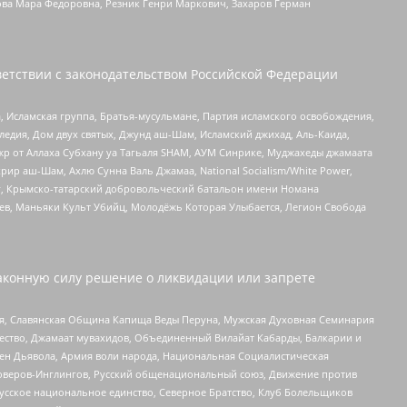
ова Мара Федоровна, Резник Генри Маркович, Захаров Герман
етствии с законодательством Российской Федерации
 Исламская группа, Братья-мусульмане, Партия исламского освобождения,
едия, Дом двух святых, Джунд аш-Шам, Исламский джихад, Аль-Каида,
жр от Аллаха Субхану уа Тагьаля SHAM, АУМ Синрике, Муджахеды джамаата
рир аш-Шам, Ахлю Сунна Валь Джамаа, National Socialism/White Power,
рг, Крымско-татарский добровольческий батальон имени Номана
оев, Маньяки Культ Убийц, Молодёжь Которая Улыбается, Легион Свобода
аконную силу решение о ликвидации или запрете
ья, Славянская Община Капища Веды Перуна, Мужская Духовная Семинария
щество, Джамаат мувахидов, Объединенный Вилайат Кабарды, Балкарии и
ден Дьявола, Армия воли народа, Национальная Социалистическая
роверов-Инглингов, Русский общенациональный союз, Движение против
усское национальное единство, Северное Братство, Клуб Болельщиков