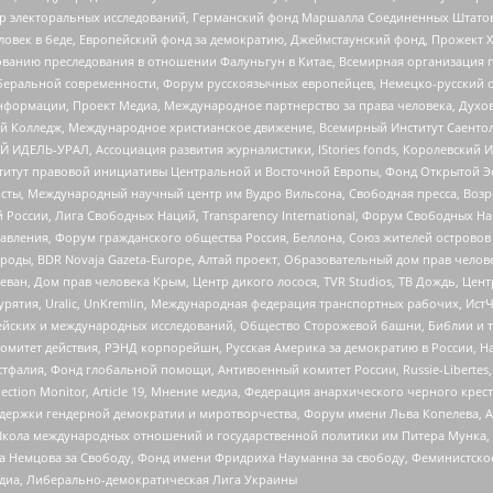
р электоральных исследований, Германский фонд Маршалла Соединенных Штатов
еловек в беде, Европейский фонд за демократию, Джеймстаунский фонд, Прожект
дованию преследования в отношении Фалуньгун в Китае, Всемирная организация 
беральной современности, Форум русскоязычных европейцев, Немецко-русский о
формации, Проект Медиа, Международное партнерство за права человека, Духов
 Колледж, Международное христианское движение, Всемирный Институт Саентол
 ИДЕЛЬ-УРАЛ, Ассоциация развития журналистики, IStories fonds, Королевск
r, Институт правовой инициативы Центральной и Восточной Европы, Фонд Открытой Э
ты, Международный научный центр им Вудро Вильсона, Свободная пресса, Возро
России, Лига Свободных Наций, Transparеncy International, Форум Свободных Н
правления, Форум гражданского общества Россия, Беллона, Союз жителей острово
роды, BDR Novaja Gazeta-Europe, Алтай проект, Образовательный дом прав челов
еван, Дом прав человека Крым, Центр дикого лосося, TVR Studios, ТВ Дождь, Це
урятия, Uralic, UnKremlin, Международная федерация транспортных рабочих, Ист
ейских и международных исследований, Общество Сторожевой башни, Библии и тр
омитет действия, РЭНД корпорейшн, Русская Америка за демократию в России, Н
фалия, Фонд глобальной помощи, Антивоенный комитет России, Russie-Libertes, L
lection Monitor, Article 19, Мнение медиа, Федерация анархического черного кр
и гендерной демократии и миротворчества, Форум имени Льва Копелева, American C
г, Школа международных отношений и государственной политики им Питера Мунка
 Немцова за Свободу, Фонд имени Фридриха Науманна за свободу, Феминистско
медиа, Либерально-демократическая Лига Украины