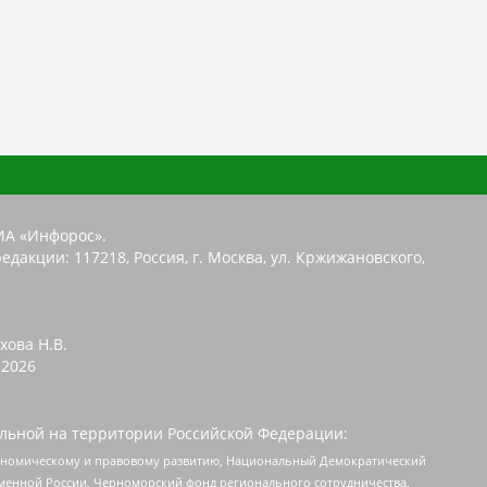
ИА «Инфорос».
едакции: 117218, Россия, г. Москва, ул. Кржижановского,
хова Н.В.
2026
льной на территории Российской Федерации:
кономическому и правовому развитию, Национальный Демократический
менной России, Черноморский фонд регионального сотрудничества,