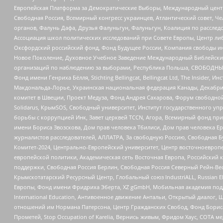
Европейская Платформа за Демократические Выборы, Международный цент
Свободная Россия, Всемирный конгресс украинцев, Атлантический совет, Ч
органов, Фалунь Дафа, Друзья Фалуньгун, Фалуньгун, Коалиция по рассле
Ассоциация школ политических исследований при Совете Европы, Центр ли
Оксфордский российский фонд, Фонд Будущее России, Компания свободы ин
Новое Поколение, Духовное Учебное Заведение Международный Библейский
организаций по наблюдению за выборами, Республика Польша, СВОБОДНЫЙ
Фонд имени Генриха Бёлля, Stichting Bellingcat, Bellingcat Ltd, The Inside
Макдональда-Лорье, Украинская национальная федерация Канады, Декабрис
комитет в Швеции, Проект Медуза, Фонд Андрея Сахарова, Форум свободной 
Solidarus, КрымSOS, Свободный университет, Институт государственного у
борьбы с коррупцией Инк, Завет церквей TCCN, Агора, Всемирный фонд при
имени Бориса Звозскова, Дом прав человека Тбилиси, Дом прав человека Ер
журналистов расследователей, АЛЛАТРА, За свободную Россию, Свободная Б
Комитет-2024, Центрально-Европейский университет, Центр восточноевроп
европейской политики, Академическая сеть Восточная Европа, Российский к
поддержки, Свободная Россия Берлин, Свободная Россия Северный Рейн-Вест
Крымскотатарский Ресурсный Центр, Глобальный союз IndustriALL, Russian E
Европы, Фонд имени Фридриха Эберта, XZ gGmbH, Мобильная академия поддержк
International Education, Антивоенное движение Антальи, Открытый диало
отношений им Нормана Патерсона, Центр Гражданских Свобод, Фонд Бориса
Прометей, Stop Occupation of Karelia, Вернись живым, Фридом Хаус, СОТА 