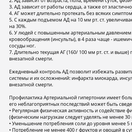
2. АД зависит от возраста, пола, времени суток, физ
3. АД зависит от работы сердца, а также от эластичн
4. АГ может длительно протекать без всяких симптом
5. С каждым подъемом АД на 10 мм рт. ст. увеличив
на 30%.
6. У людей с повышенным артериальным давлением 
кровообращения (инсульты), в 4 раза чаще - ишемич
сосуды ног.
7. Длительно текущая АГ (160/ 100 мм рт. ст. и выше
внезапной смерти.
Ежедневный контроль АД позволит избежать развит
системы и их осложнений: инфаркта миокарда, инсу
внезапной смерти.
Профилактика Артериальной гипертонии имеет боль
его неблагоприятных последствий может быть свед
• Регулярная физическая активность и содействие ф
(физическим нагрузкам следует уделять не менее 30 м
• Уменьшение потребления соли до уровня менее 5 г 
• Потребление не менее 400 г фруктов и овощей в су