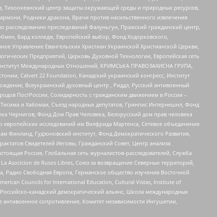
, Тихоокеанский центр защиты окружающей среды и природных ресурсов,
 Хармони, Родники дракона, Врачи против насильственного извлечения
по расследованию преследований Фалуньгун, Пражский гражданский центр,
бмен, Бард колледж, Европейский выбор, Фонд Ходорковского,
ное Управление Евангельских Христиан Украинской Христианской Церкви,
огических Предприятий, Церковь Духовной Технологии, Европейская сеть
ий Институт Международных Отношений, КРИМСЬКА ПРАВОЗАХИСНА ГРУПА,
стонии, Calvert 22 Foundation, Канадский украинский конгресс, Институт
ждение, Всеукраинский духовный центр , Риддл, Русский антивоенный
ародов ПостРоссии, Солидарность с гражданским движением в России –
в Тисима и Хабомаи, Съезд народных депутатов, Гринпис Интернешнл, Фонд
ека Чернигов, Фонд Дом Прав Человека, Белорусский дом прав человека
нтр европейских исследований им Вилфрида Мартенса, Сетевое объединение
Чам Финланд, Гудзоновский институт, Фонд Демократического Развития,
актатов Свидетелей Иеговы, Гражданский Совет, Центр анализа
астоящая Россия, Глобальная сеть журналистов-расследователей, Служба
a Asocicion de Rusos Libres, Союз за возвращение Северных территорий,
еста, Радио Свободная Европа, Германское общество изучения Восточной
ouncils for International Education, Cultural Vistas, Institute of
, Российско-канадский демократический альянс, Школа международных
е антивоенное сопротивление, Комитет независимости Ингушетии,