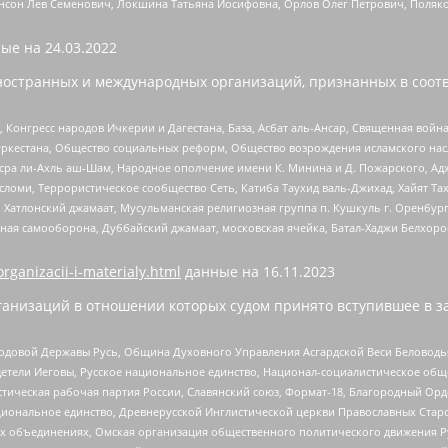
нсон Лев Семенович, Локшина Татьяна Иосифовна, Орлов Олег Петрович, Поляк
ые на
24.03.2022
ностранных и международных организаций, признанных в соотв
нгресс народов Ичкерии и Дагестана, База, Асбат аль-Ансар, Священная война,
уркестана, Общество социальных реформ, Общество возрождения исламского насл
Нусра ли-Ахль аш-Шам, Народное ополчение имени К. Минина и Д. Пожарского, Ад
сломи, Террористическое сообщество Сеть, Катиба Таухид валь-Джихад, Хайят Тах
, Хатлонский джамаат, Мусульманская религиозная группа п. Кушкуль г. Оренбу
ная самооборона, Дуббайский джамаат, московская ячейка, Батал-Хаджи Белхор
organizacii-i-materialy.html
данные на
16.11.2023
анизаций в отношении которых судом принято вступившее в з
 Родовой Державы Русь, Община Духовного Управления Асгардской Веси Беловод
детели Иеговы, Русское национальное единство, Национал-социалистическое об
истическая рабочая партия России, Славянский союз, Формат-18, Благородный Ор
ациональное единство, Древнерусской Инглистической церкви Православных Ста
ных объединениях, Омская организация общественного политического движения Р