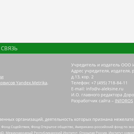
 СВЯЗЬ
Учредитель и издатель ООО 
Адрес учредителя, издателя, р
зи
д.13, кор. 2
рвисов Yandex.Metrika,
Телефон: +7 (495) 718-84-11
E-mail: info@v-aleksine.ru
И.О. главного редактора Доро
Разработчик сайта –
INFOROS
енных организаций, деятельность которых признана нежелате
 Фонд Содействия, Фонд Открытое общество, Американо-российский фонд по э
 Международный Республиканский Институт, Открытая Россия, Институт совре