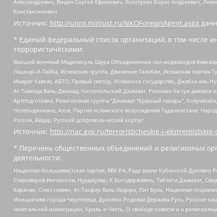
Александрович, Вицин Сергей Ефимович, Золотухин Борис Андреевич, Леви
Константинович
Источник:
http://unro.minjust.ru/NKOForeignAgent.aspx
данн
* Единый федеральный список организаций, в том числе и
террористическими:
Высший военный Маджлисуль Шура Объединенных сил моджахедов Кавказа, Ко
Лашкар-И-Тайба, Исламская группа, Движение Талибан, Исламская партия Т
Имарат Кавказ, АБТО, Правый сектор, Исламское государство, Джабха аль-
Ат-Тавхида Валь-Джихад, Чистопольский Джамаат, Рохнамо ба суи давлати и
Артподготовка, Религиозная группа “Джамаат “Красный пахарь”, Колумбайн
Челебиджихана, Азов, Партия исламского возрождения Таджикистана, Народ
России, Айдар, Русский добровольческий корпус
Источник:
http://nac.gov.ru/terroristicheskie-i-ekstremistskie-
* Перечень общественных объединений и религиозных орг
деятельности:
Национал-большевистская партия, ВЕК РА, Рада земли Кубанской Духовно
Староверов-Инглингов, Нурджулар, К Богодержавию, Таблиги Джамаат, Сви
Карачая, Союз славян, Ат-Такфир Валь-Хиджра, Пит Буль, Национал-социал
Инициатива города Череповца, Духовно-Родовая Держава Русь, Русское н
нелегальной иммиграции, Кровь и Честь, О свободе совести и о религиоз