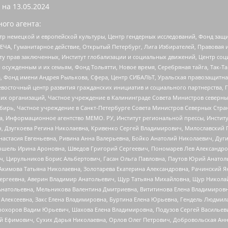
 на
13.05.2024
ого агента:
р немецкой и европейской культуры, Центр гендерных исследований, Фонд защи
ЧА, Гуманитарное действие, Открытый Петербург, Лига Избирателей, Правовая 
иту прав заключенных, Институт глобализации и социальных движений, Центр 
ужденным и их семьям, Фонд Тольятти, Новое время, Серебряная тайга, Так-Так-
, Фонд имени Андрея Рылькова, Сфера, Центр СИБАЛЬТ, Уральская правозащитна
невосточный центр развития гражданских инициатив и социального партнерства, 
 организаций, Частное учреждение в Калининграде Совета Министров северных 
бирь, Частное учреждение в Санкт-Петербурге Совета Министров Северных Стра
а, Информационное агентство МЕМО. РУ, Институт региональной прессы, Инсти
ч, Дзугкоева Регина Николаевна, Кривенко Сергей Владимирович, Милославски
настасия Евгеньевна, Ривина Анна Валерьевна, Бойко Анатолий Николаевич, Дуг
ошель Ирина Ароновна, Шведов Григорий Сергеевич, Пономарев Лев Александро
ч, Цирульников Борис Альбертович, Гасан Ольга Павловна, Паутов Юрий Анато
Акимова Татьяна Николаевна, Золотарева Екатерина Александровна, Рачинский Я
Сергеевна, Аверин Владимир Анатольевич, Щур Татьяна Михайловна, Щур Никола
Анатольевна, Мельникова Валентина Дмитриевна, Вититинова Елена Владимировн
 Алексеевна, Закс Елена Владимировна, Буртина Елена Юрьевна, Гендель Людмил
рохоров Вадим Юрьевич, Шахова Елена Владимировна, Подузов Сергей Васильеви
й Ефимович, Сухих Дарья Николаевна, Орлов Олег Петрович, Добровольская Анн