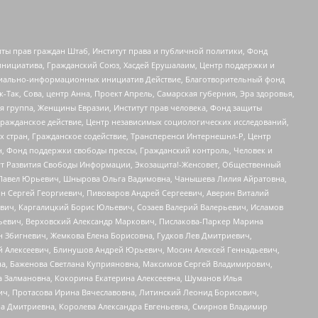
ты прав граждан Штаб, Институт права и публичной политики, Фонд
инициатива, Гражданский Союз, Хасдей Ерушалаим, Центр поддержки и
социально-информационных инициатив Действие, Благотворительный фонд
Так, Сова, центр Анна, Проект Апрель, Самарская губерния, Эра здоровья,
я группа, Женщины Евразии, Институт прав человека, Фонд защиты
Гражданское действие, Центр независимых социологических исследований,
стран, Гражданское содействие, Трансперенси Интернешнл-Р, Центр
н, Фонд поддержки свободы прессы, Гражданский контроль, Человек и
тут Развития Свободы Информации, Экозащита!-Женсовет, Общественный
й Павел Юрьевич, Шнырова Ольга Вадимовна, Чанышева Лилия Айратовна,
ин Сергей Георгиевич, Пивоваров Андрей Сергеевич, Аверин Виталий
вич, Каргалицкий Борис Юльевич, Созаев Валерий Валерьевич, Исламов
льевич, Верховский Александр Маркович, Пислакова-Паркер Марина
н Збигневич, Жемкова Елена Борисовна, Гудков Лев Дмитриевич,
й Алексеевич, Блинушов Андрей Юрьевич, Мосин Алексей Геннадьевич,
а, Баженова Светлана Куприяновна, Максимов Сергей Владимирович,
а Залмановна, Кокорина Екатерина Алексеевна, Шуманов Илья
ч, Протасова Ирина Вячеславовна, Литинский Леонид Борисович,
а Дмитриевна, Королева Александра Евгеньевна, Смирнов Владимир