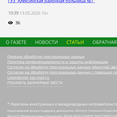
ГУЗ "Алексинская районная больница №1"
10:39
13.05.2026 16+
36
О ГАЗЕТЕ
НОВОСТИ
СТАТЬИ
ОБРАТНАЯ
Порядок обработки персональных данных
Политика конфиденциальности и защиты информации
Согласие на обработку персональных данных обратной свя
Согласие на обработку персональных данных с помощью се
LiveInternet, top.mail.ru
ПОКАЗАТЬ БАННЕРНЫЕ МЕСТА
* Перечень иностранных и международных неправительств
Национальный фонд в поддержку демократии, Институт Открытое Общество
Институт Международных Отношений, MEDIA DEVELOPMENT INVESTMENT FUND,