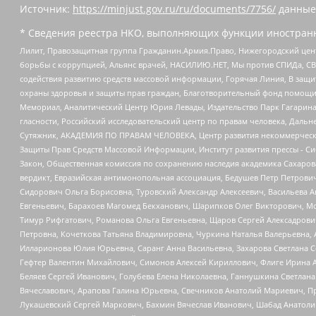
Источник:
https://minjust.gov.ru/ru/documents/7756/
данные
* Сведения реестра НКО, выполняющих функции иностранн
Лилит, Правозащитная группа Гражданин.Армия.Право, Нижегородский цент
борьбы с коррупцией, Альянс врачей, НАСИЛИЮ.НЕТ, Мы против СПИДа, СВЕ
содействия развитию средств массовой информации, Горячая Линия, В защ
охраны здоровья и защиты прав граждан, Благотворительный фонд помощи ос
Мемориал, Аналитический Центр Юрия Левады, Издательство Парк Гагарина
гласности, Российский исследовательский центр по правам человека, Даль
Сутяжник, АКАДЕМИЯ ПО ПРАВАМ ЧЕЛОВЕКА, Центр развития некоммерческих
Защиты Прав Средств Массовой Информации, Институт развития прессы - Си
Закон, Общественная комиссия по сохранению наследия академика Сахаров
вердикт, Евразийская антимонопольная ассоциация, Бедушев Петр Петрови
Сидорович Ольга Борисовна, Туровский Александр Алексеевич, Васильева А
Евгеньевич, Барахоев Магомед Бекханович, Шарипков Олег Викторович, М
Тимур Рифгатович, Романова Ольга Евгеньевна, Щаров Сергей Алексадрови
Петровна, Кочеткова Татьяна Владимировна, Чуркина Наталья Валерьевна, 
Илларионова Юлия Юрьевна, Саранг Анна Васильевна, Захарова Светлана 
Гефтер Валентин Михайлович, Симонов Алексей Кириллович, Флиге Ирина 
Беляев Сергей Иванович, Голубева Елена Николаевна, Ганнушкина Светлана
Вячеславович, Арапова Галина Юрьевна, Свечников Анатолий Мариевич, П
Лукашевский Сергей Маркович, Бахмин Вячеслав Иванович, Шабад Анатоли