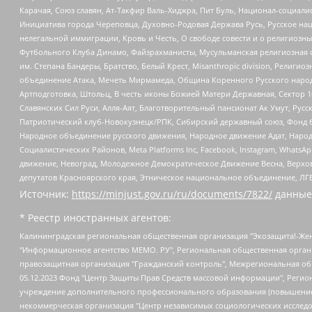
Карачая, Союз славян, Ат-Такфир Валь-Хиджра, Пит Буль, Национал-социал
Инициатива города Череповца, Духовно-Родовая Держава Русь, Русское н
нелегальной иммиграции, Кровь и Честь, О свободе совести и о религиоз
Футбольного Клуба Динамо, Файзрахманисты, Мусульманская религиозная о
им. Степана Бандеры, Братство, Белый Крест, Misanthropic division, Рели
объединение Атака, Мечеть Мирмамеда, Община Коренного Русского народа
Артподготовка, Штольц, В честь иконы Божией Матери Державная, Сектор 1
Славянских Сил Руси, Алля-Аят, Благотворительный пансионат Ак Умут, Русск
Патриотический клуб-Новокузнецк/РПК, Сибирский державный союз, Фонд б
Народное объединение русского движения, Народное движение Адат, Народ
Социалистических Районов, Meta Platforms Inc, Facebook, Instagram, Wha
движение, Невоград, Молодежное Демократическое Движение Весна, Верхов
депутатов Красноярского края, Этническое национальное объединение, ЛГ
Источник:
https://minjust.gov.ru/ru/documents/7822/
данные
* Реестр иностранных агентов:
Калининградская региональная общественная организация "Экозащита!-Женсовет", Фонд содействия защите прав и свобод граждан "Общественный вердикт", Фонд "Институт Развития Свободы Информации", Частное учреждение "Информационное агентство МЕМО. РУ", Региональная общественная организация "Общественная комиссия по сохранению наследия академика Сахарова", Фонд поддержки свободы прессы, Санкт-Петербургская общественная правозащитная организация "Гражданский контроль", Межрегиональная общественная организация "Информационно-просветительский центр "Мемориал", Региональный Фонд "Центр Защиты Прав Средств Массовой Информации", с 05.12.2023 Фонд "Центр Защиты Прав Средств массовой информации", Региональная общественная благотворительная организация помощи беженцам и мигрантам "Гражданское содействие", Негосударственное образовательное учреждение дополнительного профессионального образования (повышение квалификации) специалистов "АКАДЕМИЯ ПО ПРАВАМ ЧЕЛОВЕКА", Свердловская региональная общественная организация "Сутяжник", Автономная некоммерческая организация "Центр независимых социологических исследований", Союз общественных объединений "Российский исследовательский центр по правам человека", Региональное общественное учреждение научно-информационный центр "МЕМОРИАЛ", Некоммерческая организация "Фонд защиты гласности", Автономная некоммерческая организация "Институт прав человека", Городская общественная организация "Екатеринбургское общество "МЕМОРИАЛ", Городская общественная организация "Рязанское историко-просветительское и правозащитное общество "Мемориал" (Рязанский Мемориал), Челябинский региональный орган общественной самодеятельности – женское общественное объединение "Женщины Евразии", Челябинский региональный орган общественной самодеятельности "Уральская правозащитная группа", Фонд содействия защите здоровья и социальной справедливости имени Андрея Рылькова, Автономная Некоммерческая Организация "Аналитический Центр Юрия Левады", Автономная некоммерческая организация социальной поддержки населения "Проект Апрель", Региональная общественная организация помощи женщинам и детям, находящимся в кризисной ситуации "Информационно-методический центр "Анна", Фонд содействия развитию массовых коммуникаций и правовому просвещению "Так-так-Так", Фонд содействия устойчивому развитию "Серебряная тайга", Свердловский региональный общественный фонд социальных проектов "Новое время", "Idel.Реалии", Кавказ.Реалии, Крым.Реалии, Телеканал Настоящее Время, Татаро-башкирская служба Радио Свобода (Azatliq Radiosi), Радио Свободная Европа/Радио Свобода (PCE/PC), "Сибирь.Реалии", "Фактограф", Благотворительный фонд помощи осужденным и их семьям, Автономная некоммерческая организация "Институт глобализации и социальных движений", Фонд "В защиту прав заключенных", Частное учреждение "Центр поддержки и содействия развитию средств массовой информации", Пензенский региональный общественный благотворительный фонд "Гражданский союз", "Север.Реалии", Некоммерческая организация Фонд "Правовая инициатива", Общество с ограниченной ответственностью "Радио Свободная Европа/Радио Свобода", Чешское информационное агентство "MEDIUM-ORIENT", Красноярская региональная общественная организация "Мы против СПИДа", Камалягин Денис Николаевич, Маркелов Сергей Евгеньевич, Пономарев Лев Александрович, Савицкая Людмила Алексеевна, Автоно