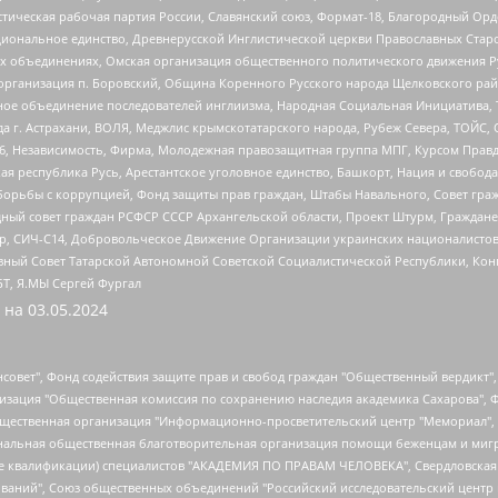
истическая рабочая партия России, Славянский союз, Формат-18, Благородный Ор
ациональное единство, Древнерусской Инглистической церкви Православных Ста
ных объединениях, Омская организация общественного политического движения Р
рганизация п. Боровский, Община Коренного Русского народа Щелковского район
гиозное объединение последователей инглиизма, Народная Социальная Инициатива,
 г. Астрахани, ВОЛЯ, Меджлис крымскотатарского народа, Рубеж Севера, ТОЙС, 
6, Независимость, Фирма, Молодежная правозащитная группа МПГ, Курсом Правд
ая республика Русь, Арестантское уголовное единство, Башкорт, Нация и свобода,
орьбы с коррупцией, Фонд защиты прав граждан, Штабы Навального, Совет гражд
ный совет граждан РСФСР СССР Архангельской области, Проект Штурм, Граждане 
tsApp, СИЧ-С14, Добровольческое Движение Организации украинских националисто
ный Совет Татарской Автономной Советской Социалистической Республики, Кон
БТ, Я.МЫ Сергей Фургал
 на
03.05.2024
мная некоммерческая организация "Центр по работе с проблемой насилия "НАСИЛИЮ.НЕТ", Межрегиональный профессиональный союз работников здравоохранения "Альянс врачей", Юридическое лицо, зарегистрированное в Латвийской Республике, SIA "Medusa Project" (регистрационный номер 40103797863, дата регистрации 10.06.2014), Некоммерческая организация "Фонд по борьбе с коррупцией", Автономная некоммерческая организация "Институт права и публичной политики", Баданин Роман Сергеевич, Гликин Максим Александрович, Железнова Мария Михайловна, Лукьянова Юлия Сергеевна, Маетная Елизавета Витальевна, Маняхин Петр Борисович, Чуракова Ольга Владимировна, Ярош Юлия Петровна, Юридическое лицо "The Insider SIA", зарегистрированное в Риге, Латвийская Республика (дата регистрации 26.06.2015), являющееся администратором доменного имени интернет-издания "The Insider SIA", https://theins.ru, Постернак Алексей Евгеньевич, Рубин Михаил Аркадьевич, Анин Роман Александрович, Юридическое лицо Istories fonds, зарегистрированное в Латвийской Республике (регистрационный номер 50008295751, дата регистрации 24.02.2020), Великовский Дмитрий Александрович, Долинина Ирина Николаевна, Мароховская Алеся Алексеевна, Шлейнов Роман Юрьевич, Шмагун Олеся Валентиновна, Общество с ограниченной ответственностью "Альтаир 2021", Общество с ограниченной ответственностью "Вега 2021", Общество с ограниченной ответственностью "Главный редактор 2021", Общество с ограниченной ответственностью "Ромашки монолит", Важенков Артем Валерьевич, Ивановская областная общественная организация "Центр гендерных исследований", Гурман Юрий Альбертович, Медиапроект "ОВД-Инфо", Егоров Владимир Владимирович, Жилинский Владимир Александрович, Общество с ограниченной ответственностью "ЗП", Иванова София Юрьевна, Карезина Инна Павловна, Кильтау Екатерина Викторовна, Петров Алексей Викторович, Пискунов Сергей Евгеньевич, Смирнов Сергей Сергеевич, Тихонов Михаил Сергеевич, Общество с ограниченной ответственностью "ЖУРНАЛИСТ-ИНОСТРАННЫЙ АГЕНТ", Арапова Галина Юрьевна, Вольтская Татьяна Анатольевна, Американская компания "Mason G.E.S. Anonymous Foundation" (США), являющаяся владельцем интернет-издания https://mnews.world/, Компания "Stichting Bellingcat", зарегистрированная в Нидерландах (дата регистрации 11.07.2018), Захаров Андрей Вячеславович, Клепиковская Екатерина Дмитриевна, Общество с ограниченной ответственностью "МЕМО", Перл Роман Александрович, Симонов Евгений Алексеевич, Соловьева Елена Анатольевна, Сотников Даниил Владимирович, Сурначева Елизавета Дмитриевна, Автономная некоммерческая организация по защите прав человека и информированию населения "Якутия – Наше Мнение", Общество с ограниченной ответственностью "Москоу диджитал медиа", с 26.01.2023 Общество с ограниченной ответственностью "Чайка Белые сады", Ветошкина Валерия Валерьевна, Заговора Максим Александрович, Межрегиональное общественное движение "Российская ЛГБТ - сеть", Оленичев Максим Владимирович, Павлов Иван Юрьевич, Скворцова Елена Сергеевна, Общество с ограниченной ответственностью "Как бы инагент", Кочетков Игорь Викторович, Общество с ограниченной ответственностью "Честные выборы", Еланчик Олег Александрович, Общество с ограниченной ответственностью "Нобелевский призыв", Гималова Регина Эмилевна, Григорьев Андрей Валерьевич, Григорьева Алина Александровна, Ассоциация по содействию защите прав призывников, альтернативнослужащих и военнослужащих "Правозащитная группа "Гражданин.Армия.Право", Хисамова Регина Фаритовна, Автономная некоммерческая организация по реализации социально-правовых программ "Лилит", Дальн