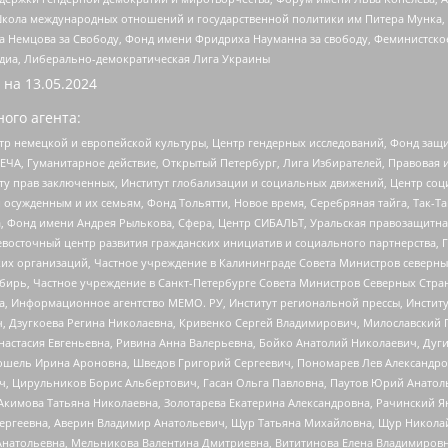
г, Школа международных отношений и государственной политики им Питера Мунка
 Немцова за Свободу, Фонд имени Фридриха Науманна за свободу, Феминистско
медиа, Либерально-демократическая Лига Украины
 на
13.05.2024
ого агента:
р немецкой и европейской культуры, Центр гендерных исследований, Фонд защи
ЧА, Гуманитарное действие, Открытый Петербург, Лига Избирателей, Правовая 
иту прав заключенных, Институт глобализации и социальных движений, Центр 
ужденным и их семьям, Фонд Тольятти, Новое время, Серебряная тайга, Так-Так-
, Фонд имени Андрея Рылькова, Сфера, Центр СИБАЛЬТ, Уральская правозащитна
невосточный центр развития гражданских инициатив и социального партнерства, 
 организаций, Частное учреждение в Калининграде Совета Министров северных 
бирь, Частное учреждение в Санкт-Петербурге Совета Министров Северных Стра
а, Информационное агентство МЕМО. РУ, Институт региональной прессы, Инсти
ч, Дзугкоева Регина Николаевна, Кривенко Сергей Владимирович, Милославски
настасия Евгеньевна, Ривина Анна Валерьевна, Бойко Анатолий Николаевич, Дуг
ошель Ирина Ароновна, Шведов Григорий Сергеевич, Пономарев Лев Александро
ч, Цирульников Борис Альбертович, Гасан Ольга Павловна, Паутов Юрий Анато
Акимова Татьяна Николаевна, Золотарева Екатерина Александровна, Рачинский Я
Сергеевна, Аверин Владимир Анатольевич, Щур Татьяна Михайловна, Щур Никола
Анатольевна, Мельникова Валентина Дмитриевна, Вититинова Елена Владимировн