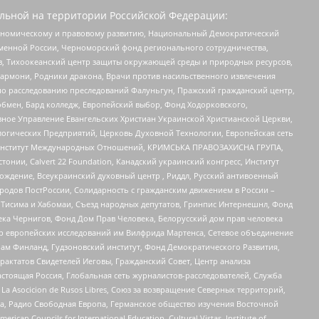
льной на территории Российской Федерации:
кономическому и правовому развитию, Национальный Демократический
менной России, Черноморский фонд регионального сотрудничества,
, Тихоокеанский центр защиты окружающей среды и природных ресурсов,
 Хармони, Родники дракона, Врачи против насильственного извлечения
по расследованию преследований Фалуньгун, Пражский гражданский центр,
бмен, Бард колледж, Европейский выбор, Фонд Ходорковского,
ное Управление Евангельских Христиан Украинской Христианской Церкви,
огических Предприятий, Церковь Духовной Технологии, Европейская сеть
ий Институт Международных Отношений, КРИМСЬКА ПРАВОЗАХИСНА ГРУПА,
стонии, Calvert 22 Foundation, Канадский украинский конгресс, Институт
ждение, Всеукраинский духовный центр , Риддл, Русский антивоенный
ародов ПостРоссии, Солидарность с гражданским движением в России –
в Тисима и Хабомаи, Съезд народных депутатов, Гринпис Интернешнл, Фонд
ека Чернигов, Фонд Дом Прав Человека, Белорусский дом прав человека
нтр европейских исследований им Вилфрида Мартенса, Сетевое объединение
Чам Финланд, Гудзоновский институт, Фонд Демократического Развития,
актатов Свидетелей Иеговы, Гражданский Совет, Центр анализа
астоящая Россия, Глобальная сеть журналистов-расследователей, Служба
a Asocicion de Rusos Libres, Союз за возвращение Северных территорий,
еста, Радио Свободная Европа, Германское общество изучения Восточной
ouncils for International Education, Cultural Vistas, Institute of