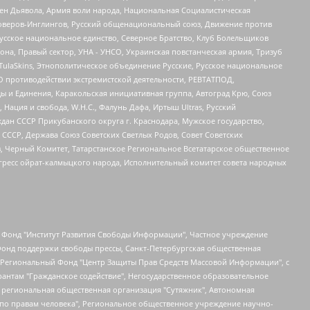
ден Дьявола, Армия воли народа, Национальная Социалистическая
роверов-Инглингов, Русский общенациональный союз, Движение против
усское национальное единство, Северное Братство, Клуб Болельщиков
а, Правый сектор, УНА - УНСО, Украинская повстанческая армия, Тризуб
 TulaSkins, Этнополитическое объединение Русские, Русское национальное
О противодействии экстремистской деятельности, РЕВТАТПОД,
ы и Единения, Каракольская инициативная группа, Автоград Крю, Союз
 Нация и свобода, W.H.С., Фалунь Дафа, Иртыш Ultras, Русский
ан СССР Прикубанского округа г. Краснодара, Мужское государство,
СССР, Держава Союз Советских Светлых Родов, Совет Советских
в, Черный Комитет, Татарстанское Региональное Всетатарское общественное
гресс ойрат-калмыцкого народа, Исполнительный комитет совета народных
евосточное общественное движение "Маяк", Санкт-Петербургская ЛГБТ-инициативная группа "Выход", Инициативная группа ЛГБТ+ "Реверс", Алексеев Андрей Викторович, Бекбулатова Таисия Львовна, Беляев Иван Михайлович, Владыкина Елена Сергеевна, Гельман Марат Александрович, Никульшина Вероника Юрьевна, Толоконникова Надежда Андреевна, Шендерович Виктор Анатольевич, Общество с ограниченной ответственностью "Данное сообщение", Общество с ограниченной ответственностью Издательский дом "Новая глава", Айнбиндер Александра Александровна, Московский комьюнити-центр для ЛГБТ+инициатив, Благотворительный фонд развития филантропии, Deutsche Welle (Германия, Kurt-Schumacher-Strasse 3, 53113 Bonn), Борзунова Мария Михайловна, Воробьев Виктор Викторович, Голубева Анна Львовна, Константинова Алла Михайловна, Малкова Ирина Владимировна, Мурадов Мурад Абдулгалимович, Осетинская Елизавета Николаевна, Понасенков Евгений Николаевич, Ганапольский Матвей Юрьевич, Киселев Евгений Алексеевич, Борухович Ирина Григорьевна, Дремин Иван Тимофеевич, Дубровский Дмитрий Викторович, Красноярская региональная общественная организация поддержки и развития альтернативных образовательных технологий и межкультурных коммуникаций "ИНТЕРРА", Маяковская Екатерина Алексеевна, Фейгин Марк Захарович, Филимонов Андрей Викторович, Дзугкоева Регина Николаевна, Доброхотов Роман Александрович, Дудь Юрий Александрович, Елкин Сергей Владимирович, Кругликов Кирилл Игоревич, Сабунаева Мария Леонидовна, Семенов Алексей Владимирович, Шаинян Карен Багратович, Шульман Екатерина Михайловна, Асафьев Артур Валерьевич, Вахштайн Виктор Семенович, Венедиктов Алексей Алексеевич, Лушникова Екатерина Евгеньевна, Волков Леонид Михайлович, Невзоров Александр Глебович, Пархоменко Сергей Борисович, Сироткин Ярослав Николаевич, Кара-Мурза Владимир Владимирович, Баранова Наталья Владимировна, Гозман Леонид Яковлевич, Кагарлицкий Борис Юльевич, Климарев Михаил Валерьевич, Милов Владимир Станиславович, Автономная некоммерческая организация Краснодарский центр современного искусства "Типография", Моргенштерн Алишер Тагирович, Соболь Любовь Эдуардовна, Общество с ограниченной ответственностью "ЛИЗА НОРМ", Каспаров Гарри Кимович, Ходорковский Михаил Борисович, Общество с ограниченной ответственностью "Апрельские тезисы", Данилович Ирина Брониславовна, Кашин Олег Владимирович, Петров Николай Владимирович, Пивоваров Алексей Владимирович, Соколов Михаил Владимирович, Цветкова Юлия Владимировна, Чичваркин Евгений Александрович, Комитет против пыток/Команда против пыток, Общество с ограниченной ответственностью "Первый научный", Общество с ограниченной ответственностью "Вертолет и ко", Белоцерковская Вероника Борисовна, Кац Максим Евгеньевич, Лазарева Татьяна Юрьевна, Шаведдинов Руслан Табризович, Яшин Илья Валерьевич, Общество с ограниченной ответственностью "Иноагент ААВ", Алешковский Дмитрий Петрович, Альбац Евгения Марковна, Быков Дмитрий Львович, Галямина Юлия Евгеньевна, Лойко Сергей Леонидович, Мартынов Кирилл Константинович, Медведев Сергей Александрович, Крашенинников Федор Геннадиевич, Гордеева Катерина Вл