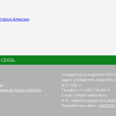
город Алексин
 СВЯЗЬ
Учредитель и издатель ООО 
Адрес учредителя, издателя, р
зи
д.13, кор. 2
рвисов Yandex.Metrika,
Телефон: +7 (495) 718-84-11
E-mail: info@v-aleksine.ru
И.О. главного редактора Доро
Разработчик сайта –
INFOROS