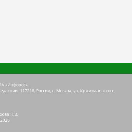
ИА «Инфорос».
едакции: 117218, Россия, г. Москва, ул. Кржижановского,
хова Н.В.
2026