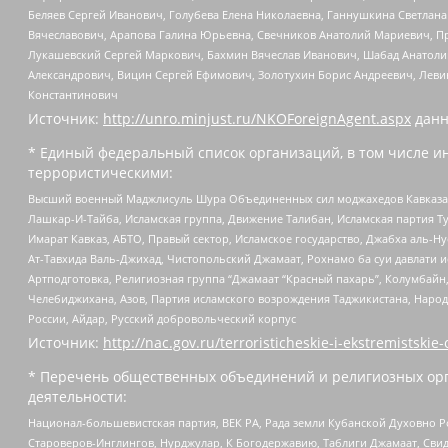
Беляев Сергей Иванович, Голубева Елена Николаевна, Ганнушкина Светлана
Вячеславович, Арапова Галина Юрьевна, Свечников Анатолий Мариевич, П
Лукашевский Сергей Маркович, Бахмин Вячеслав Иванович, Шабад Анатоли
Александрович, Вицин Сергей Ефимович, Золотухин Борис Андреевич, Леви
Константинович
Источник:
http://unro.minjust.ru/NKOForeignAgent.aspx
данн
* Единый федеральный список организаций, в том числе и
террористическими:
Высший военный Маджлисуль Шура Объединенных сил моджахедов Кавказа, Ко
Лашкар-И-Тайба, Исламская группа, Движение Талибан, Исламская партия Т
Имарат Кавказ, АБТО, Правый сектор, Исламское государство, Джабха аль-
Ат-Тавхида Валь-Джихад, Чистопольский Джамаат, Рохнамо ба суи давлати и
Артподготовка, Религиозная группа “Джамаат “Красный пахарь”, Колумбайн
Челебиджихана, Азов, Партия исламского возрождения Таджикистана, Народ
России, Айдар, Русский добровольческий корпус
Источник:
http://nac.gov.ru/terroristicheskie-i-ekstremistskie-
* Перечень общественных объединений и религиозных орг
деятельности:
Национал-большевистская партия, ВЕК РА, Рада земли Кубанской Духовно
Староверов-Инглингов, Нурджулар, К Богодержавию, Таблиги Джамаат, Сви