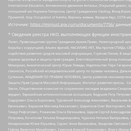
International Education, Антивоенное движение Антальи, Открытый диало
отношений им Нормана Патерсона, Центр Гражданских Свобод, Фонд Бориса
Прометей, Stop Occupation of Karelia, Вернись живым, Фридом Хаус, СОТА 
Источник:
https://minjust.gov.ru/ru/documents/7756/
данные
* Сведения реестра НКО, выполняющих функции иностранн
Лилит, Правозащитная группа Гражданин.Армия.Право, Нижегородский цент
борьбы с коррупцией, Альянс врачей, НАСИЛИЮ.НЕТ, Мы против СПИДа, СВЕ
содействия развитию средств массовой информации, Горячая Линия, В защ
охраны здоровья и защиты прав граждан, Благотворительный фонд помощи ос
Мемориал, Аналитический Центр Юрия Левады, Издательство Парк Гагарина
гласности, Российский исследовательский центр по правам человека, Даль
Сутяжник, АКАДЕМИЯ ПО ПРАВАМ ЧЕЛОВЕКА, Центр развития некоммерческих
Защиты Прав Средств Массовой Информации, Институт развития прессы - Си
Закон, Общественная комиссия по сохранению наследия академика Сахаров
вердикт, Евразийская антимонопольная ассоциация, Бедушев Петр Петрови
Сидорович Ольга Борисовна, Туровский Александр Алексеевич, Васильева А
Евгеньевич, Барахоев Магомед Бекханович, Шарипков Олег Викторович, М
Тимур Рифгатович, Романова Ольга Евгеньевна, Щаров Сергей Алексадрови
Петровна, Кочеткова Татьяна Владимировна, Чуркина Наталья Валерьевна, 
Илларионова Юлия Юрьевна, Саранг Анна Васильевна, Захарова Светлана 
Гефтер Валентин Михайлович, Симонов Алексей Кириллович, Флиге Ирина 