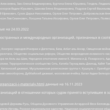
 Алексеевна, Закс Елена Владимировна, Буртина Елена Юрьевна, Гендель Людмил
рохоров Вадим Юрьевич, Шахова Елена Владимировна, Подузов Сергей Васильеви
й Ефимович, Сухих Дарья Николаевна, Орлов Олег Петрович, Добровольская Анн
нсон Лев Семенович, Локшина Татьяна Иосифовна, Орлов Олег Петрович, Поляк
ые на
24.03.2022
ностранных и международных организаций, признанных в соотв
нгресс народов Ичкерии и Дагестана, База, Асбат аль-Ансар, Священная война,
уркестана, Общество социальных реформ, Общество возрождения исламского насл
Нусра ли-Ахль аш-Шам, Народное ополчение имени К. Минина и Д. Пожарского, Ад
сломи, Террористическое сообщество Сеть, Катиба Таухид валь-Джихад, Хайят Тах
, Хатлонский джамаат, Мусульманская религиозная группа п. Кушкуль г. Оренбу
ная самооборона, Дуббайский джамаат, московская ячейка, Батал-Хаджи Белхор
organizacii-i-materialy.html
данные на
16.11.2023
анизаций в отношении которых судом принято вступившее в з
 Родовой Державы Русь, Община Духовного Управления Асгардской Веси Беловод
детели Иеговы, Русское национальное единство, Национал-социалистическое об