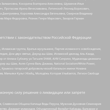
а Залмановна, Кокорина Екатерина Алексеевна, Шуманов Илья
ч, Протасова Ирина Вячеславовна, Литинский Леонид Борисович,
а Дмитриевна, Королева Александра Евгеньевна, Смирнов Владимир
ова Мара Федоровна, Резник Генри Маркович, Захаров Герман
етствии с законодательством Российской Федерации
 Исламская группа, Братья-мусульмане, Партия исламского освобождения,
едия, Дом двух святых, Джунд аш-Шам, Исламский джихад, Аль-Каида,
жр от Аллаха Субхану уа Тагьаля SHAM, АУМ Синрике, Муджахеды джамаата
рир аш-Шам, Ахлю Сунна Валь Джамаа, National Socialism/White Power,
рг, Крымско-татарский добровольческий батальон имени Номана
оев, Маньяки Культ Убийц, Молодёжь Которая Улыбается, Легион Свобода
аконную силу решение о ликвидации или запрете
ья, Славянская Община Капища Веды Перуна, Мужская Духовная Семинария
щество, Джамаат мувахидов, Объединенный Вилайат Кабарды, Балкарии и