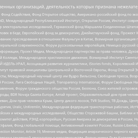
енных организаций, деятельность которых признана нежелате
 Фонд Содействия, Фонд Открытое общество, Американо-российский фонд по э
 Международный Республиканский Институт, Открытая Россия, Институт совре
р электоральных исследований, Германский фонд Маршалла Соединенных Штатов
еловек в беде, Европейский фонд за демократию, Джеймстаунский фонд, Прожект
дованию преследования в отношении Фалуньгун в Китае, Всемирная организация 
беральной современности, Форум русскоязычных европейцев, Немецко-русский о
формации, Проект Медиа, Международное партнерство за права человека, Духов
 Колледж, Международное христианское движение, Всемирный Институт Саентол
 ИДЕЛЬ-УРАЛ, Ассоциация развития журналистики, IStories fonds, Королевск
r, Институт правовой инициативы Центральной и Восточной Европы, Фонд Открытой Э
ты, Международный научный центр им Вудро Вильсона, Свободная пресса, Возро
России, Лига Свободных Наций, Transparеncy International, Форум Свободных Н
правления, Форум гражданского общества Россия, Беллона, Союз жителей острово
роды, BDR Novaja Gazeta-Europe, Алтай проект, Образовательный дом прав челов
еван, Дом прав человека Крым, Центр дикого лосося, TVR Studios, ТВ Дождь, Це
урятия, Uralic, UnKremlin, Международная федерация транспортных рабочих, Ист
ейских и международных исследований, Общество Сторожевой башни, Библии и тр
омитет действия, РЭНД корпорейшн, Русская Америка за демократию в России, Н
фалия, Фонд глобальной помощи, Антивоенный комитет России, Russie-Libertes, L
lection Monitor, Article 19, Мнение медиа, Федерация анархического черного кр
и гендерной демократии и миротворчества, Форум имени Льва Копелева, American C