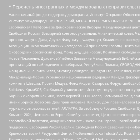
* Перечень иностранных и международных неправительств
Национальный фонд в поддержку демократии, Институт Открытое Общество
Институт Международных Отношений, MEDIA DEVELOPMENT INVESTMENT FUND,
Европейская Платформа за Демократические Выборы, Международный цент
Свободная Россия, Всемирный конгресс украинцев, Атлантический совет, Ч
органов, Фалунь Дафа, Друзья Фалуньгун, Фалуньгун, Коалиция по рассле
Ассоциация школ политических исследований при Совете Европы, Центр ли
Оксфордский российский фонд, Фонд Будущее России, Компания свободы ин
Новое Поколение, Духовное Учебное Заведение Международный Библейский
организаций по наблюдению за выборами, Республика Польша, СВОБОДНЫЙ
Фонд имени Генриха Бёлля, Stichting Bellingcat, Bellingcat Ltd, The Inside
Макдональда-Лорье, Украинская национальная федерация Канады, Декабрис
комитет в Швеции, Проект Медуза, Фонд Андрея Сахарова, Форум свободной 
Solidarus, КрымSOS, Свободный университет, Институт государственного у
борьбы с коррупцией Инк, Завет церквей TCCN, Агора, Всемирный фонд при
имени Бориса Звозскова, Дом прав человека Тбилиси, Дом прав человека Ер
журналистов расследователей, АЛЛАТРА, За свободную Россию, Свободная Б
Комитет-2024, Центрально-Европейский университет, Центр восточноевроп
европейской политики, Академическая сеть Восточная Европа, Российский к
поддержки, Свободная Россия Берлин, Свободная Россия Северный Рейн-Вест
Крымскотатарский Ресурсный Центр, Глобальный союз IndustriALL, Russian E
Европы, Фонд имени Фридриха Эберта, XZ gGmbH, Мобильная академия поддержк