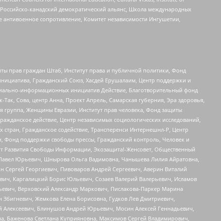
, Российско-канадский демократический альянс, Школа международных
е антивоенное сопротивление, Комитет независимости Ингушетии,
ты прав граждан Штаб, Институт права и публичной политики, Фонд
инициатива, Гражданский Союз, Хасдей Ерушалаим, Центр поддержки и
социально-информационных инициатив Действие, Благотворительный фонд
Так, Сова, центр Анна, Проект Апрель, Самарская губерния, Эра здоровья,
я группа, Женщины Евразии, Институт прав человека, Фонд защиты
Гражданское действие, Центр независимых социологических исследований,
стран, Гражданское содействие, Трансперенси Интернешнл-Р, Центр
н, Фонд поддержки свободы прессы, Гражданский контроль, Человек и
тут Развития Свободы Информации, Экозащита!-Женсовет, Общественный
й Павел Юрьевич, Шнырова Ольга Вадимовна, Чанышева Лилия Айратовна,
ин Сергей Георгиевич, Пивоваров Андрей Сергеевич, Аверин Виталий
вич, Каргалицкий Борис Юльевич, Созаев Валерий Валерьевич, Исламов
льевич, Верховский Александр Маркович, Пислакова-Паркер Марина
н Збигневич, Жемкова Елена Борисовна, Гудков Лев Дмитриевич,
й Алексеевич, Блинушов Андрей Юрьевич, Мосин Алексей Геннадьевич,
а, Баженова Светлана Куприяновна, Максимов Сергей Владимирович,