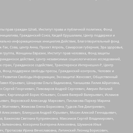
ты прав граждан Штаб, Институт права и публичной политики, Фонд
инициатива, Гражданский Союз, Хасдей Ерушалаим, Центр поддержки и
социально-информационных инициатив Действие, Благотворительный фонд
Так, Сова, центр Анна, Проект Апрель, Самарская губерния, Эра здоровья,
я группа, Женщины Евразии, Институт прав человека, Фонд защиты
Гражданское действие, Центр независимых социологических исследований,
стран, Гражданское содействие, Трансперенси Интернешнл-Р, Центр
н, Фонд поддержки свободы прессы, Гражданский контроль, Человек и
тут Развития Свободы Информации, Экозащита!-Женсовет, Общественный
й Павел Юрьевич, Шнырова Ольга Вадимовна, Чанышева Лилия Айратовна,
ин Сергей Георгиевич, Пивоваров Андрей Сергеевич, Аверин Виталий
вич, Каргалицкий Борис Юльевич, Созаев Валерий Валерьевич, Исламов
льевич, Верховский Александр Маркович, Пислакова-Паркер Марина
н Збигневич, Жемкова Елена Борисовна, Гудков Лев Дмитриевич,
й Алексеевич, Блинушов Андрей Юрьевич, Мосин Алексей Геннадьевич,
а, Баженова Светлана Куприяновна, Максимов Сергей Владимирович,
а Залмановна, Кокорина Екатерина Алексеевна, Шуманов Илья
ч, Протасова Ирина Вячеславовна, Литинский Леонид Борисович,