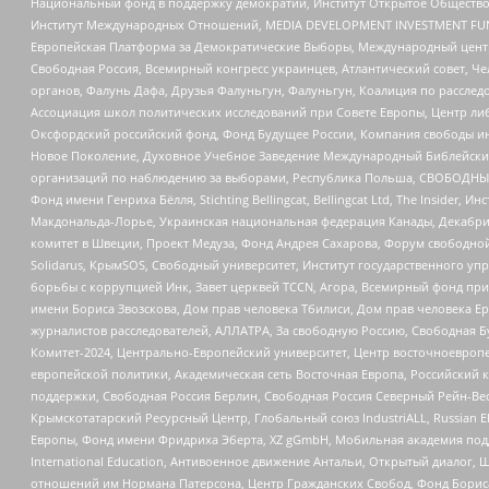
Национальный фонд в поддержку демократии, Институт Открытое Общество
Институт Международных Отношений, MEDIA DEVELOPMENT INVESTMENT FUND,
Европейская Платформа за Демократические Выборы, Международный цент
Свободная Россия, Всемирный конгресс украинцев, Атлантический совет, Ч
органов, Фалунь Дафа, Друзья Фалуньгун, Фалуньгун, Коалиция по рассле
Ассоциация школ политических исследований при Совете Европы, Центр ли
Оксфордский российский фонд, Фонд Будущее России, Компания свободы ин
Новое Поколение, Духовное Учебное Заведение Международный Библейский
организаций по наблюдению за выборами, Республика Польша, СВОБОДНЫЙ
Фонд имени Генриха Бёлля, Stichting Bellingcat, Bellingcat Ltd, The Inside
Макдональда-Лорье, Украинская национальная федерация Канады, Декабрис
комитет в Швеции, Проект Медуза, Фонд Андрея Сахарова, Форум свободной 
Solidarus, КрымSOS, Свободный университет, Институт государственного у
борьбы с коррупцией Инк, Завет церквей TCCN, Агора, Всемирный фонд при
имени Бориса Звозскова, Дом прав человека Тбилиси, Дом прав человека Ер
журналистов расследователей, АЛЛАТРА, За свободную Россию, Свободная Б
Комитет-2024, Центрально-Европейский университет, Центр восточноевроп
европейской политики, Академическая сеть Восточная Европа, Российский к
поддержки, Свободная Россия Берлин, Свободная Россия Северный Рейн-Вест
Крымскотатарский Ресурсный Центр, Глобальный союз IndustriALL, Russian E
Европы, Фонд имени Фридриха Эберта, XZ gGmbH, Мобильная академия поддержк
International Education, Антивоенное движение Антальи, Открытый диало
отношений им Нормана Патерсона, Центр Гражданских Свобод, Фонд Бориса