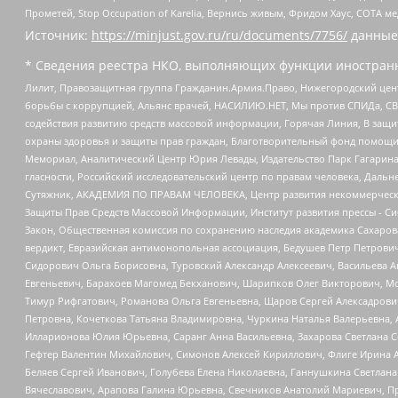
Прометей, Stop Occupation of Karelia, Вернись живым, Фридом Хаус, СОТА 
Источник:
https://minjust.gov.ru/ru/documents/7756/
данные
* Сведения реестра НКО, выполняющих функции иностранн
Лилит, Правозащитная группа Гражданин.Армия.Право, Нижегородский цент
борьбы с коррупцией, Альянс врачей, НАСИЛИЮ.НЕТ, Мы против СПИДа, СВЕ
содействия развитию средств массовой информации, Горячая Линия, В защ
охраны здоровья и защиты прав граждан, Благотворительный фонд помощи ос
Мемориал, Аналитический Центр Юрия Левады, Издательство Парк Гагарина
гласности, Российский исследовательский центр по правам человека, Даль
Сутяжник, АКАДЕМИЯ ПО ПРАВАМ ЧЕЛОВЕКА, Центр развития некоммерческих
Защиты Прав Средств Массовой Информации, Институт развития прессы - Си
Закон, Общественная комиссия по сохранению наследия академика Сахаров
вердикт, Евразийская антимонопольная ассоциация, Бедушев Петр Петрови
Сидорович Ольга Борисовна, Туровский Александр Алексеевич, Васильева А
Евгеньевич, Барахоев Магомед Бекханович, Шарипков Олег Викторович, М
Тимур Рифгатович, Романова Ольга Евгеньевна, Щаров Сергей Алексадрови
Петровна, Кочеткова Татьяна Владимировна, Чуркина Наталья Валерьевна, 
Илларионова Юлия Юрьевна, Саранг Анна Васильевна, Захарова Светлана 
Гефтер Валентин Михайлович, Симонов Алексей Кириллович, Флиге Ирина 
Беляев Сергей Иванович, Голубева Елена Николаевна, Ганнушкина Светлана
Вячеславович, Арапова Галина Юрьевна, Свечников Анатолий Мариевич, П