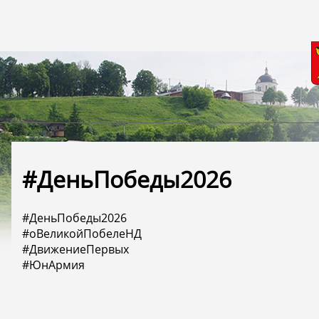
#ДеньПобеды2026
#ДеньПобеды2026
#оВеликойПобелеНД
#ДвижениеПервых
#ЮнАрмия