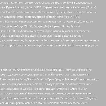
усское национальное единство, Северное Братство, Клуб Болельщиков
а, Правый сектор, УНА - УНСО, Украинская повстанческая армия, Тризуб
 TulaSkins, Этнополитическое объединение Русские, Русское национальное
О противодействии экстремистской деятельности, РЕВТАТПОД,
ы и Единения, Каракольская инициативная группа, Автоград Крю, Союз
 Нация и свобода, W.H.С., Фалунь Дафа, Иртыш Ultras, Русский
ан СССР Прикубанского округа г. Краснодара, Мужское государство,
СССР, Держава Союз Советских Светлых Родов, Совет Советских
в, Черный Комитет, Татарстанское Региональное Всетатарское общественное
гресс ойрат-калмыцкого народа, Исполнительный комитет совета народных
евосточное общественное движение "Маяк", Санкт-Петербургская ЛГБТ-инициативная группа "Выход", Инициативная группа ЛГБТ+ "Реверс", Алексеев Андрей Викторович, Бекбулатова Таисия Львовна, Беляев Иван Михайлович, Владыкина Елена Сергеевна, Гельман Марат Александрович, Никульшина Вероника Юрьевна, Толоконникова Надежда Андреевна, Шендерович Виктор Анатольевич, Общество с ограниченной ответственностью "Данное сообщение", Общество с ограниченной ответственностью Издательский дом "Новая глава", Айнбиндер Александра Александровна, Московский комьюнити-центр для ЛГБТ+инициатив, Благотворительный фонд развития филантропии, Deutsche Welle (Германия, Kurt-Schumacher-Strasse 3, 53113 Bonn), Борзунова Мария Михайловна, Воробьев Виктор Викторович, Голубева Анна Львовна, Константинова Алла Михайловна, Малкова Ирина Владимировна, Мурадов Мурад Абдулгалимович, Осетинская Елизавета Николаевна, Понасенков Евгений Николаевич, Ганапольский Матвей Юрьевич, Киселев Евгений Алексеевич, Борухович Ирина Григорьевна, Дремин Иван Тимофеевич, Дубровский Дмитрий Викторович, Красноярская региональная общественная организация поддержки и развития альтернативных образовательных технологий и межкультурных коммуникаций "ИНТЕРРА", Маяковская Екатерина Алексеевна, Фейгин Марк Захарович, Филимонов Андрей Викторович, Дзугкоева Регина Николаевна, Доброхотов Роман Александрович, Дудь Юрий Александрович, Елкин Сергей Владимирович, Кругликов Кирилл Игоревич, Сабунаева Мария Леонидовна, Семенов Алексей Владимирович, Шаинян Карен Багратович, Шульман Екатерина Михайловна, Асафьев Артур Валерьевич, Вахштайн Виктор Семенович, Венедиктов Алексей Алексеевич, Лушникова Екатерина Евгеньевна, Волков Леонид Михайлович, Невзоров Александр Глебович, Пархоменко Сергей Борисович, Сироткин Ярослав Николаевич, Кара-Мурза Владимир Владимирович, Баранова Наталья Владимировна, Гозман Леонид Яковлевич, Кагарлицкий Борис Юльевич, Климарев Михаил Валерьевич, Милов Владимир Станиславович, Автономная некоммерческая организация Краснодарский центр современного искусства "Типография", Моргенштерн Алишер Тагирович, Соболь Любовь Эдуардовна, Общество с ограниченной ответственностью "ЛИЗА НОРМ", Каспаров Гарри Кимович, Ходорковский Михаил Борисович, Общество с ограниченной ответственностью "Апрельские тезисы", Данилович Ирина Брониславовна, Кашин Олег Владимирович, Петров Николай Владимирович, Пивоваров Алексей Владимирович, Соколов Михаил Владимирович, Цветкова Юлия Владимировна, Чичваркин Евгений Александрович, Комитет против пыток/Команда против пыток, Общество с ограниченной ответственностью "Первый научный", Общество с ограниченной ответственностью "Вертолет и ко", Белоцерковская Вероника Борисовна, Кац Максим Евгеньевич, Лазарева Татьяна Юрьевна, Шаведдинов Руслан Табризович, Яшин Илья Валерьевич, Общество с ограниченной ответственностью "Иноагент ААВ", Алешковский Дмитрий Петрович, Альбац Евгения Марковна, Быков Дмитрий Львович, Галямина Юлия Евгеньевна, Лойко Сергей Леонидович, Мартынов Кирилл Константинович, Медведев Сергей Александрович, Крашенинников Федор Геннадиевич, Гордеева Катерина Вл