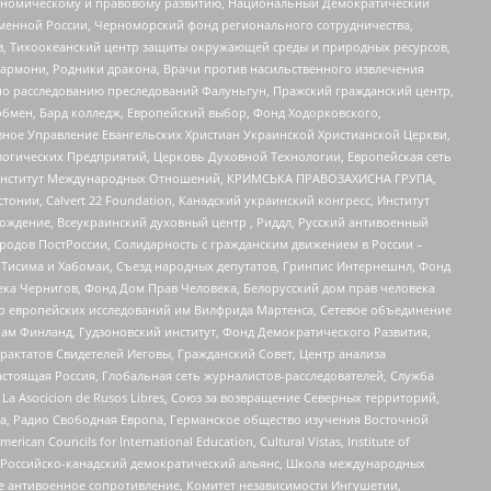
кономическому и правовому развитию, Национальный Демократический
менной России, Черноморский фонд регионального сотрудничества,
, Тихоокеанский центр защиты окружающей среды и природных ресурсов,
 Хармони, Родники дракона, Врачи против насильственного извлечения
по расследованию преследований Фалуньгун, Пражский гражданский центр,
бмен, Бард колледж, Европейский выбор, Фонд Ходорковского,
ное Управление Евангельских Христиан Украинской Христианской Церкви,
огических Предприятий, Церковь Духовной Технологии, Европейская сеть
ий Институт Международных Отношений, КРИМСЬКА ПРАВОЗАХИСНА ГРУПА,
стонии, Calvert 22 Foundation, Канадский украинский конгресс, Институт
ждение, Всеукраинский духовный центр , Риддл, Русский антивоенный
ародов ПостРоссии, Солидарность с гражданским движением в России –
в Тисима и Хабомаи, Съезд народных депутатов, Гринпис Интернешнл, Фонд
ека Чернигов, Фонд Дом Прав Человека, Белорусский дом прав человека
нтр европейских исследований им Вилфрида Мартенса, Сетевое объединение
Чам Финланд, Гудзоновский институт, Фонд Демократического Развития,
актатов Свидетелей Иеговы, Гражданский Совет, Центр анализа
астоящая Россия, Глобальная сеть журналистов-расследователей, Служба
a Asocicion de Rusos Libres, Союз за возвращение Северных территорий,
еста, Радио Свободная Европа, Германское общество изучения Восточной
ouncils for International Education, Cultural Vistas, Institute of
, Российско-канадский демократический альянс, Школа международных
е антивоенное сопротивление, Комитет независимости Ингушетии,