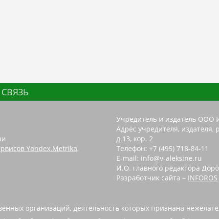
 СВЯЗЬ
Учредитель и издатель ООО 
Адрес учредителя, издателя, р
зи
д.13, кор. 2
рвисов Yandex.Metrika,
Телефон: +7 (495) 718-84-11
E-mail: info@v-aleksine.ru
И.О. главного редактора Доро
Разработчик сайта –
INFOROS
енных организаций, деятельность которых признана нежелате