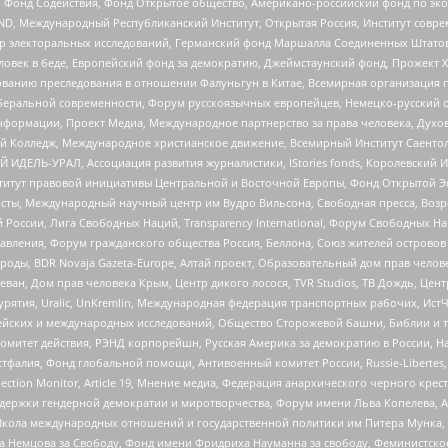
 Фонд Содействия, Фонд Открытое общество, Американо-российский фонд по э
 Международный Республиканский Институт, Открытая Россия, Институт совре
р электоральных исследований, Германский фонд Маршалла Соединенных Штатов
еловек в беде, Европейский фонд за демократию, Джеймстаунский фонд, Прожект
дованию преследования в отношении Фалуньгун в Китае, Всемирная организация 
беральной современности, Форум русскоязычных европейцев, Немецко-русский о
формации, Проект Медиа, Международное партнерство за права человека, Духов
 Колледж, Международное христианское движение, Всемирный Институт Саентол
 ИДЕЛЬ-УРАЛ, Ассоциация развития журналистики, IStories fonds, Королевск
r, Институт правовой инициативы Центральной и Восточной Европы, Фонд Открытой Э
ты, Международный научный центр им Вудро Вильсона, Свободная пресса, Возро
России, Лига Свободных Наций, Transparеncy International, Форум Свободных Н
правления, Форум гражданского общества Россия, Беллона, Союз жителей острово
роды, BDR Novaja Gazeta-Europe, Алтай проект, Образовательный дом прав челов
еван, Дом прав человека Крым, Центр дикого лосося, TVR Studios, ТВ Дождь, Це
урятия, Uralic, UnKremlin, Международная федерация транспортных рабочих, Ист
ейских и международных исследований, Общество Сторожевой башни, Библии и тр
омитет действия, РЭНД корпорейшн, Русская Америка за демократию в России, Н
фалия, Фонд глобальной помощи, Антивоенный комитет России, Russie-Libertes, L
lection Monitor, Article 19, Мнение медиа, Федерация анархического черного кр
и гендерной демократии и миротворчества, Форум имени Льва Копелева, American C
г, Школа международных отношений и государственной политики им Питера Мунка
 Немцова за Свободу, Фонд имени Фридриха Науманна за свободу, Феминистско