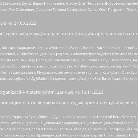
й Ефимович, Сухих Дарья Николаевна, Орлов Олег Петрович, Добровольская Анн
нсон Лев Семенович, Локшина Татьяна Иосифовна, Орлов Олег Петрович, Поляк
ые на
24.03.2022
ностранных и международных организаций, признанных в соотв
нгресс народов Ичкерии и Дагестана, База, Асбат аль-Ансар, Священная война,
уркестана, Общество социальных реформ, Общество возрождения исламского насл
Нусра ли-Ахль аш-Шам, Народное ополчение имени К. Минина и Д. Пожарского, Ад
сломи, Террористическое сообщество Сеть, Катиба Таухид валь-Джихад, Хайят Тах
, Хатлонский джамаат, Мусульманская религиозная группа п. Кушкуль г. Оренбу
ная самооборона, Дуббайский джамаат, московская ячейка, Батал-Хаджи Белхор
organizacii-i-materialy.html
данные на
16.11.2023
анизаций в отношении которых судом принято вступившее в з
 Родовой Державы Русь, Община Духовного Управления Асгардской Веси Беловод
детели Иеговы, Русское национальное единство, Национал-социалистическое об
истическая рабочая партия России, Славянский союз, Формат-18, Благородный Ор
ациональное единство, Древнерусской Инглистической церкви Православных Ста