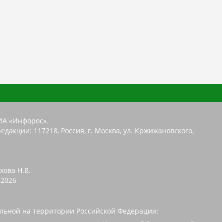
ИА «Инфорос».
едакции: 117218, Россия, г. Москва, ул. Кржижановского,
хова Н.В.
2026
льной на территории Российской Федерации: