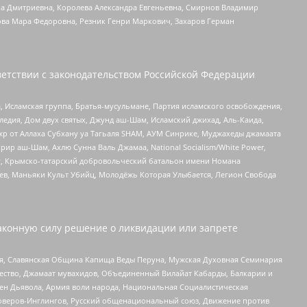
а Дмитриевна, Королева Александра Евгеньевна, Смирнов Владимир
ова Мара Федоровна, Резник Генри Маркович, Захаров Герман
етствии с законодательством Российской Федерации
 Исламская группа, Братья-мусульмане, Партия исламского освобождения,
едия, Дом двух святых, Джунд аш-Шам, Исламский джихад, Аль-Каида,
жр от Аллаха Субхану уа Тагьаля SHAM, АУМ Синрике, Муджахеды джамаата
рир аш-Шам, Ахлю Сунна Валь Джамаа, National Socialism/White Power,
рг, Крымско-татарский добровольческий батальон имени Номана
оев, Маньяки Культ Убийц, Молодёжь Которая Улыбается, Легион Свобода
аконную силу решение о ликвидации или запрете
ья, Славянская Община Капища Веды Перуна, Мужская Духовная Семинария
щество, Джамаат мувахидов, Объединенный Вилайат Кабарды, Балкарии и
ден Дьявола, Армия воли народа, Национальная Социалистическая
роверов-Инглингов, Русский общенациональный союз, Движение против