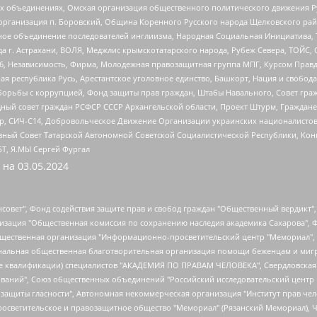
ных объединениях, Омская организация общественного политического движения Р
рганизация п. Боровский, Община Коренного Русского народа Щелковского район
гиозное объединение последователей инглиизма, Народная Социальная Инициатива,
 г. Астрахани, ВОЛЯ, Меджлис крымскотатарского народа, Рубеж Севера, ТОЙС, 
6, Независимость, Фирма, Молодежная правозащитная группа МПГ, Курсом Правд
ая республика Русь, Арестантское уголовное единство, Башкорт, Нация и свобода,
орьбы с коррупцией, Фонд защиты прав граждан, Штабы Навального, Совет гражд
ный совет граждан РСФСР СССР Архангельской области, Проект Штурм, Граждане 
tsApp, СИЧ-С14, Добровольческое Движение Организации украинских националисто
ный Совет Татарской Автономной Советской Социалистической Республики, Кон
БТ, Я.МЫ Сергей Фургал
 на
03.05.2024
мная некоммерческая организация "Центр по работе с проблемой насилия "НАСИЛИЮ.НЕТ", Межрегиональный профессиональный союз работников здравоохранения "Альянс врачей", Юридическое лицо, зарегистрированное в Латвийской Республике, SIA "Medusa Project" (регистрационный номер 40103797863, дата регистрации 10.06.2014), Некоммерческая организация "Фонд по борьбе с коррупцией", Автономная некоммерческая организация "Институт права и публичной политики", Баданин Роман Сергеевич, Гликин Максим Александрович, Железнова Мария Михайловна, Лукьянова Юлия Сергеевна, Маетная Елизавета Витальевна, Маняхин Петр Борисович, Чуракова Ольга Владимировна, Ярош Юлия Петровна, Юридическое лицо "The Insider SIA", зарегистрированное в Риге, Латвийская Республика (дата регистрации 26.06.2015), являющееся администратором доменного имени интернет-издания "The Insider SIA", https://theins.ru, Постернак Алексей Евгеньевич, Рубин Михаил Аркадьевич, Анин Роман Александрович, Юридическое лицо Istories fonds, зарегистрированное в Латвийской Республике (регистрационный номер 50008295751, дата регистрации 24.02.2020), Великовский Дмитрий Александрович, Долинина Ирина Николаевна, Мароховская Алеся Алексеевна, Шлейнов Роман Юрьевич, Шмагун Олеся Валентиновна, Общество с ограниченной ответственностью "Альтаир 2021", Общество с ограниченной ответственностью "Вега 2021", Общество с ограниченной ответственностью "Главный редактор 2021", Общество с ограниченной ответственностью "Ромашки монолит", Важенков Артем Валерьевич, Ивановская областная общественная организация "Центр гендерных исследований", Гурман Юрий Альбертович, Медиапроект "ОВД-Инфо", Егоров Владимир Владимирович, Жилинский Владимир Александрович, Общество с ограниченной ответственностью "ЗП", Иванова София Юрьевна, Карезина Инна Павловна, Кильтау Екатерина Викторовна, Петров Алексей Викторович, Пискунов Сергей Евгеньевич, Смирнов Сергей Сергеевич, Тихонов Михаил Сергеевич, Общество с ограниченной ответственностью "ЖУРНАЛИСТ-ИНОСТРАННЫЙ АГЕНТ", Арапова Галина Юрьевна, Вольтская Татьяна Анатольевна, Американская компания "Mason G.E.S. Anonymous Foundation" (США), являющаяся владельцем интернет-издания https://mnews.world/, Компания "Stichting Bellingcat", зарегистрированная в Нидерландах (дата регистрации 11.07.2018), Захаров Андрей Вячеславович, Клепиковская Екатерина Дмитриевна, Общество с ограниченной ответственностью "МЕМО", Перл Роман Александрович, Симонов Евгений Алексеевич, Соловьева Елена Анатольевна, Сотников Даниил Владимирович, Сурначева Елизавета Дмитриевна, Автономная некоммерческая организация по защите прав человека и информированию населения "Якутия – Наше Мнение", Общество с ограниченной ответственностью "Москоу диджитал медиа", с 26.01.2023 Общество с ограниченной ответственностью "Чайка Белые сады", Ветошкина Валерия Валерьевна, Заговора Максим Александрович, Межрегиональное общественное движение "Российская ЛГБТ - сеть", Оленичев Максим Владимирович, Павлов Иван Юрьевич, Скворцова Елена Сергеевна, Общество с ограниченной ответственностью "Как бы инагент", Кочетков Игорь Викторович, Общество с ограниченной ответственностью "Честные выборы", Еланчик Олег Александрович, Общество с ограниченной ответственностью "Нобелевский призыв", Гималова Регина Эмилевна, Григорьев Андрей Валерьевич, Григорьева Алина Александровна, Ассоциация по содействию защите прав призывников, альтернативнослужащих и военнослужащих "Правозащитная группа "Гражданин.Армия.Право", Хисамова Регина Фаритовна, Автономная некоммерческая организация по реализации социально-правовых программ "Лилит", Дальн