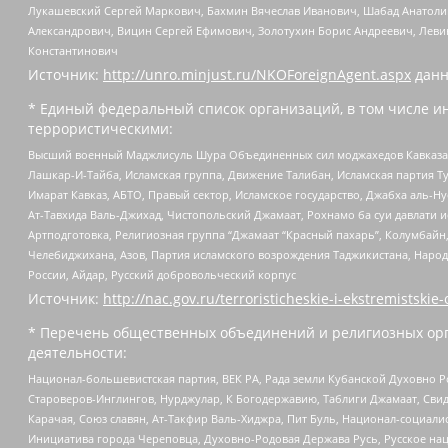
Лукашевский Сергей Маркович, Бахмин Вячеслав Иванович, Шабад Анатоли
Александрович, Вицин Сергей Ефимович, Золотухин Борис Андреевич, Леви
Константинович
Источник:
http://unro.minjust.ru/NKOForeignAgent.aspx
данн
* Единый федеральный список организаций, в том числе и
террористическими:
Высший военный Маджлисуль Шура Объединенных сил моджахедов Кавказа, Ко
Лашкар-И-Тайба, Исламская группа, Движение Талибан, Исламская партия Т
Имарат Кавказ, АБТО, Правый сектор, Исламское государство, Джабха аль-
Ат-Тавхида Валь-Джихад, Чистопольский Джамаат, Рохнамо ба суи давлати и
Артподготовка, Религиозная группа “Джамаат “Красный пахарь”, Колумбайн
Челебиджихана, Азов, Партия исламского возрождения Таджикистана, Народ
России, Айдар, Русский добровольческий корпус
Источник:
http://nac.gov.ru/terroristicheskie-i-ekstremistskie-
* Перечень общественных объединений и религиозных орг
деятельности:
Национал-большевистская партия, ВЕК РА, Рада земли Кубанской Духовно
Староверов-Инглингов, Нурджулар, К Богодержавию, Таблиги Джамаат, Сви
Карачая, Союз славян, Ат-Такфир Валь-Хиджра, Пит Буль, Национал-социал
Инициатива города Череповца, Духовно-Родовая Держава Русь, Русское н