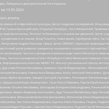
медиа, Либерально-демократическая Лига Украины
 на
13.05.2024
ого агента:
р немецкой и европейской культуры, Центр гендерных исследований, Фонд защи
ЧА, Гуманитарное действие, Открытый Петербург, Лига Избирателей, Правовая 
иту прав заключенных, Институт глобализации и социальных движений, Центр 
ужденным и их семьям, Фонд Тольятти, Новое время, Серебряная тайга, Так-Так-
, Фонд имени Андрея Рылькова, Сфера, Центр СИБАЛЬТ, Уральская правозащитна
невосточный центр развития гражданских инициатив и социального партнерства, 
 организаций, Частное учреждение в Калининграде Совета Министров северных 
бирь, Частное учреждение в Санкт-Петербурге Совета Министров Северных Стра
а, Информационное агентство МЕМО. РУ, Институт региональной прессы, Инсти
ч, Дзугкоева Регина Николаевна, Кривенко Сергей Владимирович, Милославски
настасия Евгеньевна, Ривина Анна Валерьевна, Бойко Анатолий Николаевич, Дуг
ошель Ирина Ароновна, Шведов Григорий Сергеевич, Пономарев Лев Александро
ч, Цирульников Борис Альбертович, Гасан Ольга Павловна, Паутов Юрий Анато
Акимова Татьяна Николаевна, Золотарева Екатерина Александровна, Рачинский Я
Сергеевна, Аверин Владимир Анатольевич, Щур Татьяна Михайловна, Щур Никола
Анатольевна, Мельникова Валентина Дмитриевна, Вититинова Елена Владимировн
 Алексеевна, Закс Елена Владимировна, Буртина Елена Юрьевна, Гендель Людмил
рохоров Вадим Юрьевич, Шахова Елена Владимировна, Подузов Сергей Васильеви