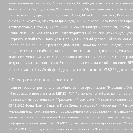
нелегальной иммиграции, Кровь и Честь, О свободе совести и о религиоз
Футбольного Клуба Динамо, Файзрахманисты, Мусульманская религиозная о
им. Степана Бандеры, Братство, Белый Крест, Misanthropic division, Рели
объединение Атака, Мечеть Мирмамеда, Община Коренного Русского народа
Артподготовка, Штольц, В честь иконы Божией Матери Державная, Сектор 1
Славянских Сил Руси, Алля-Аят, Благотворительный пансионат Ак Умут, Русск
Патриотический клуб-Новокузнецк/РПК, Сибирский державный союз, Фонд б
Народное объединение русского движения, Народное движение Адат, Народ
Социалистических Районов, Meta Platforms Inc, Facebook, Instagram, Wha
движение, Невоград, Молодежное Демократическое Движение Весна, Верхов
депутатов Красноярского края, Этническое национальное объединение, ЛГ
Источник:
https://minjust.gov.ru/ru/documents/7822/
данные
* Реестр иностранных агентов:
Калининградская региональная общественная организация "Экозащита!-Женсовет", Фонд содействия защите прав и свобод граждан "Общественный вердикт", Фонд "Институт Развития Свободы Информации", Частное учреждение "Информационное агентство МЕМО. РУ", Региональная общественная организация "Общественная комиссия по сохранению наследия академика Сахарова", Фонд поддержки свободы прессы, Санкт-Петербургская общественная правозащитная организация "Гражданский контроль", Межрегиональная общественная организация "Информационно-просветительский центр "Мемориал", Региональный Фонд "Центр Защиты Прав Средств Массовой Информации", с 05.12.2023 Фонд "Центр Защиты Прав Средств массовой информации", Региональная общественная благотворительная организация помощи беженцам и мигрантам "Гражданское содействие", Негосударственное образовательное учреждение дополнительного профессионального образования (повышение квалификации) специалистов "АКАДЕМИЯ ПО ПРАВАМ ЧЕЛОВЕКА", Свердловская региональная общественная организация "Сутяжник", Автономная некоммерческая организация "Центр независимых социологических исследований", Союз общественных объединений "Российский исследовательский центр по правам человека", Региональное общественное учреждение научно-информационный центр "МЕМОРИАЛ", Некоммерческая организация "Фонд защиты гласности", Автономная некоммерческая организация "Институт прав человека", Городская общественная организация "Екатеринбургское общество "МЕМОРИАЛ", Городская общественная организация "Рязанское историко-просветительское и правозащитное общество "Мемориал" (Рязанский Мемориал), Челябинский региональный орган общественной самодеятельности – женское общественное объединение "Женщины Евразии", Челябинский региональный орган общественной самодеятельности "Уральская правозащитная группа", Фонд содействия защите здоровья и социальной справедливости имени Андрея Рылькова, Автономная Некоммерческая Организация "Аналитический Центр Юрия Левады", Автономная некоммерческая организация социальной поддержки населения "Проект Апрель", Региональная общественная организация помощи женщинам и детям, находящимся в кризисной ситуации "Информационно-методический центр "Анна", Фонд содействия развитию массовых коммуникаций и правовому просвещению "Так-так-Так", Фонд содействия устойчивому развитию "Серебряная тайга", Свердловский региональный общественный фонд социальных проектов "Новое время", "Idel.Реалии", Кавказ.Реалии, Крым.Реалии, Телеканал Настоящее Время, Татаро-башкирская служба Радио Свобода (Azatliq Radiosi), Радио Свободная Европа/Радио Свобода (PCE/PC), "Сибирь.Реалии", "Фактограф", Благотворительный фонд помощи осужденным и их семьям, Автономная некоммерческая организация "Институт глобализации и социальных движений", Фонд "В защиту прав заключенных", Частное учреждение "Центр поддержки и содействия развитию средств массовой информации", Пензенский региональный общественный благотворительный фонд "Гражданский союз", "Север.Реалии", Некоммерческая организация Фонд "Правовая инициатива", Общество с ограниченной ответственностью "Радио Свободная Европа/Радио Свобода", Чешское информационное агентство "MEDIUM-ORIENT", Красноярская региональная общественная организация "Мы против СПИДа", Камалягин Денис Николаевич, Маркелов Сергей Евгеньевич, Пономарев Лев Александрович, Савицкая Людмила Алексеевна, Автоно