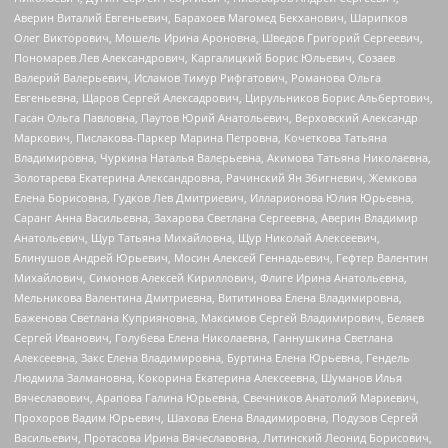
Аверин Виталий Евгеньевич, Барахоев Магомед Бекханович, Шарипков
Олег Викторович, Мошель Ирина Ароновна, Шведов Григорий Сергеевич,
Пономарев Лев Александрович, Каргалицкий Борис Юльевич, Созаев
Валерий Валерьевич, Исламов Тимур Рифгатович, Романова Ольга
Евгеньевна, Щаров Сергей Алексадрович, Цирульников Борис Альбертович,
Гасан Ольга Павловна, Паутов Юрий Анатольевич, Верховский Александр
Маркович, Пислакова-Паркер Марина Петровна, Кочеткова Татьяна
Владимировна, Чуркина Наталья Валерьевна, Акимова Татьяна Николаевна,
Золотарева Екатерина Александровна, Рачинский Ян Збигневич, Жемкова
Елена Борисовна, Гудков Лев Дмитриевич, Илларионова Юлия Юрьевна,
Саранг Анна Васильевна, Захарова Светлана Сергеевна, Аверин Владимир
Анатольевич, Щур Татьяна Михайловна, Щур Николай Алексеевич,
Блинушов Андрей Юрьевич, Мосин Алексей Геннадьевич, Гефтер Валентин
Михайлович, Симонов Алексей Кириллович, Флиге Ирина Анатольевна,
Мельникова Валентина Дмитриевна, Вититинова Елена Владимировна,
Баженова Светлана Куприяновна, Максимов Сергей Владимирович, Беляев
Сергей Иванович, Голубева Елена Николаевна, Ганнушкина Светлана
Алексеевна, Закс Елена Владимировна, Буртина Елена Юрьевна, Гендель
Людмила Залмановна, Кокорина Екатерина Алексеевна, Шуманов Илья
Вячеславович, Арапова Галина Юрьевна, Свечников Анатолий Мариевич,
Прохоров Вадим Юрьевич, Шахова Елена Владимировна, Подузов Сергей
Васильевич, Протасова Ирина Вячеславовна, Литинский Леонид Борисович,