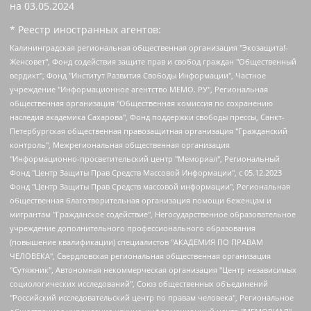
на
03.05.2024
* Реестр иностранных агентов:
Калининградская региональная общественная организация "Экозащита!-Женсовет", Фонд содействия защите прав и свобод граждан "Общественный вердикт", Фонд "Институт Развития Свободы Информации", Частное учреждение "Информационное агентство МЕМО. РУ", Региональная общественная организация "Общественная комиссия по сохранению наследия академика Сахарова", Фонд поддержки свободы прессы, Санкт-Петербургская общественная правозащитная организация "Гражданский контроль", Межрегиональная общественная организация "Информационно-просветительский центр "Мемориал", Региональный Фонд "Центр Защиты Прав Средств Массовой Информации", с 05.12.2023 Фонд "Центр Защиты Прав Средств массовой информации", Региональная общественная благотворительная организация помощи беженцам и мигрантам "Гражданское содействие", Негосударственное образовательное учреждение дополнительного профессионального образования (повышение квалификации) специалистов "АКАДЕМИЯ ПО ПРАВАМ ЧЕЛОВЕКА", Свердловская региональная общественная организация "Сутяжник", Автономная некоммерческая организация "Центр независимых социологических исследований", Союз общественных объединений "Российский исследовательский центр по правам человека", Региональное общественное учреждение научно-информационный центр "МЕМОРИАЛ", Некоммерческая организация "Фонд защиты гласности", Автономная некоммерческая организация "Институт прав человека", Городская общественная организация "Екатеринбургское общество "МЕМОРИАЛ", Городская общественная организация "Рязанское историко-просветительское и правозащитное общество "Мемориал" (Рязанский Мемориал), Челябинский региональный орган общественной самодеятельности – женское общественное объединение "Женщины Евразии", Челябинский региональный орган общественной самодеятельности "Уральская правозащитная группа", Фонд содействия защите здоровья и социальной справедливости имени Андрея Рылькова, Автономная Некоммерческая Организация "Аналитический Центр Юрия Левады", Автономная некоммерческая организация социальной поддержки населения "Проект Апрель", Региональная общественная организация помощи женщинам и детям, находящимся в кризисной ситуации "Информационно-методический центр "Анна", Фонд содействия развитию массовых коммуникаций и правовому просвещению "Так-так-Так", Фонд содействия устойчивому развитию "Серебряная тайга", Свердловский региональный общественный фонд социальных проектов "Новое время", "Idel.Реалии", Кавказ.Реалии, Крым.Реалии, Телеканал Настоящее Время, Татаро-башкирская служба Радио Свобода (Azatliq Radiosi), Радио Свободная Европа/Радио Свобода (PCE/PC), "Сибирь.Реалии", "Фактограф", Благотворительный фонд помощи осужденным и их семьям, Автономная некоммерческая организация "Институт глобализации и социальных движений", Фонд "В защиту прав заключенных", Частное учреждение "Центр поддержки и содействия развитию средств массовой информации", Пензенский региональный общественный благотворительный фонд "Гражданский союз", "Север.Реалии", Некоммерческая организация Фонд "Правовая инициатива", Общество с ограниченной ответственностью "Радио Свободная Европа/Радио Свобода", Чешское информационное агентство "MEDIUM-ORIENT", Красноярская региональная общественная организация "Мы против СПИДа", Камалягин Денис Николаевич, Маркелов Сергей Евгеньевич, Пономарев Лев Александрович, Савицкая Людмила Алексеевна, Автономная некоммерческая организация "Центр по работе с проблемой насилия "НАСИЛИЮ.НЕТ", Межрегиональный профессиональный союз работников здравоохранения "Альянс врачей", Юридическое лицо, зарегистрированное в Латвийской Республике, SIA "Medusa Project" (регистрационный номер 40103797863, дата регистрации 10.06.2014), Некоммерческая организация "Фонд по борьбе с коррупцией", Автономная некоммерческая организация "Институт права и публичной политики", Баданин Роман Сергеевич, Гликин Максим Александрович, Железнова Мария Михайловна, Лукьянова Юлия Сергеевна, Маетная Елизавета Витальевна, Маняхин Петр Борисович, Чуракова Ольга Владимировна, Ярош Юлия Петровна, Юридическое лицо "The Insider SIA", зарегистрированное в Риге, Латвийская Республика (дата регистрации 26.06.2015), являющееся администратором доменного имени интернет-издания "The Insider SIA", https://theins.ru, Постернак Алексей Евгеньевич, Рубин Михаил Аркадьевич, Анин Роман Александрович, Юридическое лицо Istories fonds, зарегистрированное в Латвийской Республике (регистрационный номер 50008295751, дата регистрации 24.02.2020), Великовский Дмитрий Александрович, Долинина Ирина Николаевна, Мароховская Алеся Алексеевна, Шлейнов Роман Юрьевич, Шмагун Олеся Валентиновна, Общество с ограниченной ответственностью "Альтаир 2021", Общество с ограниченной ответственностью "Вега 2021", Общество с ограниченной ответственностью "Главный редактор 2021", Общество с ограниченной ответственностью "Ромашки монолит", Важенков Артем Валерьевич, Ивановская областная общественная организация "Центр гендерных исследований", Гурман Юрий Альбертович, Медиапроект "ОВД-Инфо", Егоров Владимир Владимирович, Жилинский Владимир Александрович, Общество с ограниченной ответственностью "ЗП", Иванова София Юрьевна, Карезина Инна Павловна, Кильтау Екатерина Викторовна, Петров Алексей Викторович, Пискунов Сергей Евгеньевич, Смирнов Сергей Сергеевич, Тихонов Михаил Сергеевич, Общество с ограниченной ответственностью "ЖУРНАЛИСТ-ИНОСТРАННЫЙ АГЕНТ", Арапова Галина Юрьевна, Вольтская Татьяна Анатольевна, Американская компания "Mason G.E.S. Anonymous Foundation" (США), являющаяся владельцем интернет-издания https://mnews.world/, Компания "Stichting Bellingcat", зарегистрированная в Нидерландах (дата регистрации 11.07.2018), Захаров Андрей Вячеславович, Клепиковская Екатерина Дмитриевна, Общество с ограниченной ответственностью "МЕМО", Перл Роман Александрович, Симонов Евгений Алексеевич, Соловьева Елена Анатольевна, Сотников Даниил Владимирович, Сурначева Елизавета Дмитриевна, Автономная некоммерческая организация по защите прав человека и информированию населения "Якутия – Наше Мнение", Общество с ограниченной ответственностью "Москоу диджитал медиа", с 26.01.2023 Общество с ограниченной ответственностью "Чайка Белые сады", Ветошкина Валерия Валерьевна, Заговора Максим Александрович, Межрегиональное общественное движение "Российская ЛГБТ - сеть", Оленичев Максим Владимирович, Павлов Иван Юрьевич, Скворцова Елена Сергеевна, Общество с ограниченной ответственностью "Как бы инагент", Кочетков Игорь Викторович, Общество с ограниченной ответственностью "Честные выборы", Еланчик Олег Александрович, Общество с ограниченной ответственностью "Нобелевский призыв", Гималова Регина Эмилевна, Григорьев Андрей Валерьевич, Григорьева Алина Александровна, Ассоциация по содействию защите прав призывников, альтернативнослужащих и военнослужащих "Правозащитная группа "Гражданин.Армия.Право", Хисамова Регина Фаритовна, Автономная некоммерческая организация по реализации социально-правовых программ "Лилит", Дальневосточное общественное движение "Маяк", Санкт-Петербургская ЛГБТ-инициативная группа "Выход", Инициативная группа ЛГБТ+ "Реверс", Алексеев Андрей Викторович, Бекбулатова Таисия Львовна, Беляев Иван Михайлович, Владыкина Елена Сергеевна, Гельман Марат Александрович, Никульшина Вероника Юрьевна, Толоконникова Надежда Андреевна, Шендерович Виктор Анатольевич, Общество с ограниченной ответственностью "Данное сообщение", Общество с ограниченной ответственностью Издательский дом "Новая глава", Айнбиндер Александра Александровна, Московский комьюнити-центр для ЛГБТ+инициатив, Благотворительный фонд развития филантропии, Deutsche Welle (Германия, Kurt-Schumacher-Strasse 3, 53113 Bonn), Борзунова Мария Михайловна, Воробьев Виктор Викторович, Голубева Анна Львовна, Константинова Алла Михайловна, Малкова Ирина Владимировна, Мурадов Мурад Абдулгалимович, Осетинская Елизавета Николаевна, Понасенков Евгений Николаевич, Ганапольский Матвей Юрьевич, Киселев Евгений Алексеевич, Борухович Ирина Григорьевна, Дремин Иван Тимофеевич, Дубровский Дмитрий Викторович, Красноярская региональная общественная организация поддержки и развития альтернативных образовательных технологий и межкультурных коммуникаций "ИНТЕРРА", Маяковская Екатерина Алексеевна, Фейгин Марк Захарович, Филимонов Андрей Викторович, Дзугкоева Регина Николаевна, Доброхотов Роман Александрович, Дудь Юрий Александрович, Елкин Сергей Владимирович, Кругликов Кирилл Игоревич, Сабунаева Мария Леонидовна, Семенов Алексей Владимирович, Шаинян Карен Багратович, Шульман Екатерина Михайловна, Асафьев Артур Валерьевич, Вахштайн Виктор Семенович, Венедиктов Алексей Алексеевич, Лушникова Екатерина Евгеньевна, Волков Леонид Михайлович, Невзоров Александр Глебович, Пархоменко Сергей Борисович, Сироткин Ярослав Николаевич, Кара-Мурза Владимир Владимирович, Баранова Наталья Владимировна, Гозман Леонид Яковлевич, Кагарлицкий Борис Юльевич, Климарев Михаил Валерьевич, Милов Владимир Станиславович, Автономная некоммерческая организация Краснодарский центр современного искусства "Типография", Моргенштерн Алишер Тагирович, Соболь Любовь Эдуардовна, Общество с ограниченной ответственностью "ЛИЗА НОРМ", Каспаров Гарри Кимович, Ходорковский Михаил Борисович, Общество с ограниченной ответственностью "Апрельские тезисы", Данилович Ирина Брониславовна, Кашин Олег Владимирович, Петров Николай Владимирович, Пивоваров Алексей Владимирович, Соколов Михаил Владимирович, Цветкова Юлия Владимировна, Чичваркин Евгений Александрович, Комитет против пыток/Команда против пыток, Общество с ограниченной ответственностью "Первый научный", Общество с ограниченной ответственностью "Вертолет и ко", Белоцерковская Вероника Борисовна, Кац Максим Евгеньевич, Лазарева Татьяна Юрьевна, Шаведдинов Руслан Табризович, Яшин Илья Валерьевич, Общество с ограниченной ответственностью "Иноагент ААВ", Алешковский Дмитрий Петрович, Альбац Евгения Марковна, Быков Дмитрий Львович, Галямина Юлия Евгеньевна, Лойко Сергей Леонидович, Мартынов Кирилл Константинович, Медведев Сергей Александрович, Крашенинников Федор Геннадиевич, Гордеева Катерина Вл