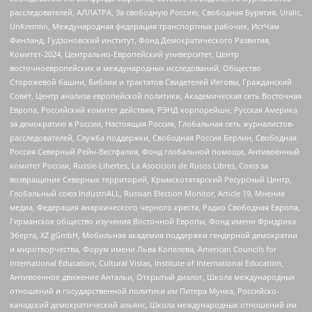
расследователей, АЛЛАТРА, За свободную Россию, Свободная Бурятия, Uralic,
UnKremlin, Международная федерация транспортных рабочих, ИстЧам
Финланд, Гудзоновский институт, Фонд Демократического Развития,
Комитет-2024, Центрально-Европейский университет, Центр
восточноевропейских и международных исследований, Общество
Сторожевой башни, Библии и трактатов Свидетелей Иеговы, Гражданский
Совет, Центр анализа европейской политики, Академическая сеть Восточная
Европа, Российский комитет действия, РЭНД корпорейшн, Русская Америка
за демократию в России, Настоящая Россия, Глобальная сеть журналистов-
расследователей, Служба поддержки, Свободная Россия Берлин, Свободная
Россия Северный Рейн-Вестфалия, Фонд глобальной помощи, Антивоенный
комитет России, Russie-Libertes, La Asocicion de Rusos Libres, Союз за
возвращение Северных территорий, Крымскотатарский Ресурсный Центр,
Глобальный союз IndustriALL, Russian Election Monitor, Article 19, Мнение
медиа, Федерация анархического черного креста, Радио Свободная Европа,
Германское общество изучения Восточной Европы, Фонд имени Фридриха
Эберта, XZ gGmbH, Мобильная академия поддержки гендерной демократии
и миротворчества, Форум имени Льва Копелева, American Councils for
International Education, Cultural Vistas, Institute of International Education,
Антивоенное движение Антальи, Открытый диалог, Школа международных
отношений и государственной политики им Питера Мунка, Российско-
канадский демократический альянс, Школа международных отношений им