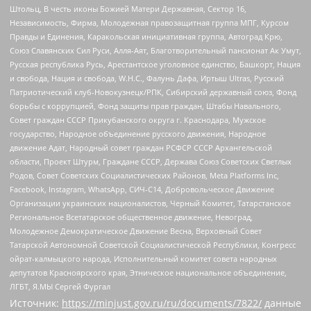
Штольц, В честь иконы Божией Матери Державная, Сектор 16,
Независимость, Фирма, Молодежная правозащитная группа МПГ, Курсом
Правды и Единения, Каракольская инициативная группа, Автоград Крю,
Союз Славянских Сил Руси, Алля-Аят, Благотворительный пансионат Ак Умут,
Русская республика Русь, Арестантское уголовное единство, Башкорт, Нация
и свобода, Нация и свобода, W.H.С., Фалунь Дафа, Иртыш Ultras, Русский
Патриотический клуб-Новокузнецк/РПК, Сибирский державный союз, Фонд
борьбы с коррупцией, Фонд защиты прав граждан, Штабы Навального,
Совет граждан СССР Прикубанского округа г. Краснодара, Мужское
государство, Народное объединение русского движения, Народное
движение Адат, Народный совет граждан РСФСР СССР Архангельской
области, Проект Штурм, Граждане СССР, Держава Союз Советских Светлых
Родов, Совет Советских Социалистических Районов, Meta Platforms Inc,
Facebook, Instagram, WhatsApp, СИЧ-С14, Добровольческое Движение
Организации украинских националистов, Черный Комитет, Татарстанское
Региональное Всетатарское общественное движение, Невоград,
Молодежное Демократическое Движение Весна, Верховный Совет
Татарской Автономной Советской Социалистической Республики, Конгресс
ойрат-калмыцкого народа, Исполнительный комитет совета народных
депутатов Красноярского края, Этническое национальное объединение,
ЛГБТ, Я.МЫ Сергей Фургал
Источник:
https://minjust.gov.ru/ru/documents/7822/
данные