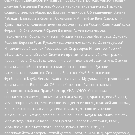
Семинария Староверов-Инглингов, Нурджулар, К Богодержавию, Таблиги
Джамаат, Свидетели Иеговы, Русское национальное единство, Национал-
социалистическое общество, Джамаат мувахидов, Объединенный Вилайат
Кабарды, Балкарии и Карачая, Союз славян, Ат-Такфир Валь-Хиджра, Пит
Буль, Национал-социалистическая рабочая партия России, Славянский союз,
Формат-18, Благородный Орден Дьявола, Армия воли народа,
Национальная Социалистическая Инициатива города Череповца, Духовно-
Родовая Держава Русь, Русское национальное единство, Древнерусской
Инглистической церкви Православных Староверов-Инглингов, Русский
общенациональный союз, Движение против нелегальной иммиграции,
Кровь и Честь, О свободе совести и о религиозных объединениях, Омская
организация общественного политического движения Русское
национальное единство, Северное Братство, Клуб Болельщиков
Футбольного Клуба Динамо, Файзрахманисты, Мусульманская религиозная
организация п. Боровский, Община Коренного Русского народа
Щелковского района, Правый сектор, УНА - УНСО, Украинская
повстанческая армия, Тризуб им. Степана Бандеры, Братство, Белый Крест,
Misanthropic division, Религиозное объединение последователей инглиизма,
Народная Социальная Инициатива, TulaSkins, Этнополитическое
объединение Русские, Русское национальное объединение Атака, Мечеть
Мирмамеда, Община Коренного Русского народа г. Астрахани, ВОЛЯ,
Меджлис крымскотатарского народа, Рубеж Севера, ТОЙС, О
противодействии экстремистской деятельности, РЕВТАТПОД, Артподготовка,