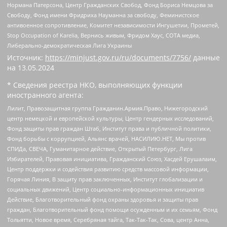
Нормана Патерсона, Центр Гражданских Свобод, Фонд Бориса Немцова за
Свободу, Фонд имени Фридриха Науманна за свободу, Феминистское
антивоенное сопротивление, Комитет независимости Ингушетии, Прометей,
Stop Occupation of Karelia, Вернись живым, Фридом Хаус, СОТА медиа,
Либерально-демократическая Лига Украины
Источник:
https://minjust.gov.ru/ru/documents/7756/
данные
на
13.05.2024
* Сведения реестра НКО, выполняющих функции
иностранного агента:
Лилит, Правозащитная группа Гражданин.Армия.Право, Нижегородский
центр немецкой и европейской культуры, Центр гендерных исследований,
Фонд защиты прав граждан Штаб, Институт права и публичной политики,
Фонд борьбы с коррупцией, Альянс врачей, НАСИЛИЮ.НЕТ, Мы против
СПИДа, СВЕЧА, Гуманитарное действие, Открытый Петербург, Лига
Избирателей, Правовая инициатива, Гражданский Союз, Хасдей Ерушалаим,
Центр поддержки и содействия развитию средств массовой информации,
Горячая Линия, В защиту прав заключенных, Институт глобализации и
социальных движений, Центр социально-информационных инициатив
Действие, Благотворительный фонд охраны здоровья и защиты прав
граждан, Благотворительный фонд помощи осужденным и их семьям, Фонд
Тольятти, Новое время, Серебряная тайга, Так-Так-Так, Сова, центр Анна,