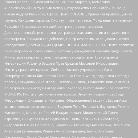
Проект Апрель, Самарская губерния, Эра здоровья, Мемориал,
Аналитический Центр Юрия Левады, Издательство Парк Гагарина, Фонд
имени Андрея Рылькова, Сфера, Центр СИБАЛЬТ, Уральская правозащитная
группа, Женщины Евразии, Институт прав человека, Фонд защиты гласности,
Российский исследовательский центр по правам человека,
Дальневосточный центр развития гражданских инициатив и социального
партнерства, Гражданское действие, Центр независимых социологических
исследований, Сутяжник, АКАДЕМИЯ ПО ПРАВАМ ЧЕЛОВЕКА, Центр развития
некоммерческих организаций, Частное учреждение в Калининграде Совета
Министров северных стран, Гражданское содействие, Трансперенси
Интернешнл-Р, Центр Защиты Прав Средств Массовой Информации,
Институт развития прессы - Сибирь, Частное учреждение в Санкт-
Петербурге Совета Министров Северных Стран, Фонд поддержки свободы
прессы, Гражданский контроль, Человек и Закон, Общественная комиссия
по сохранению наследия академика Сахарова, Информационное агентство
МЕМО. РУ, Институт региональной прессы, Институт Развития Свободы
Информации, Экозащита!-Женсовет, Общественный вердикт, Евразийская
антимонопольная ассоциация, Бедушев Петр Петрович, Дзугкоева Регина
Николаевна, Кривенко Сергей Владимирович, Милославский Павел
Юрьевич, Шнырова Ольга Вадимовна, Чанышева Лилия Айратовна,
Сидорович Ольга Борисовна, Туровский Александр Алексеевич, Васильева
Анастасия Евгеньевна, Ривина Анна Валерьевна, Бойко Анатолий
Николаевич, Дугин Сергей Георгиевич, Пивоваров Андрей Сергеевич,