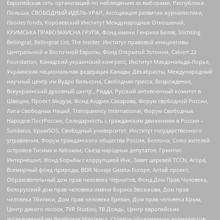
Европейская сеть организаций по наблюдению за выборами, Республика
Польша, СВОБОДНЫЙ ИДЕЛЬ-УРАЛ, Ассоциация развития журналистики,
IStories fonds, Королевский Институт Международных Отношений,
КРИМСЬКА ПРАВОЗАХИСНА ГРУПА, Фонд имени Генриха Бёлля, Stichting
Bellingcat, Bellingcat Ltd, The Insider, Институт правовой инициативы
Центральной и Восточной Европы, Фонд Открытой Эстонии, Calvert 22
Foundation, Канадский украинский конгресс, Институт Макдональда-Лорье,
Украинская национальная федерация Канады, Декабристы, Международный
научный центр им Вудро Вильсона, Свободная пресса, Возрождение,
Всеукраинский духовный центр , Риддл, Русский антивоенный комитет в
Швеции, Проект Медуза, Фонд Андрея Сахарова, Форум свободной России,
Лига Свободных Наций, Transparеncy International, Форум Свободных
Народов ПостРоссии, Солидарность с гражданским движением в России –
Solidarus, КрымSOS, Свободный университет, Институт государственного
управления, Форум гражданского общества Россия, Беллона, Союз жителей
островов Тисима и Хабомаи, Съезд народных депутатов, Гринпис
Интернешнл, Фонд борьбы с коррупцией Инк, Завет церквей TCCN, Агора,
Всемирный фонд природы, BDR Novaja Gazeta-Europe, Алтай проект,
Образовательный дом прав человека Чернигов, Фонд Дом Прав Человека,
Белорусский дом прав человека имени Бориса Звозскова, Дом прав
человека Тбилиси, Дом прав человека Ереван, Дом прав человека Крым,
Центр дикого лосося, TVR Studios, ТВ Дождь, Центр европейских
исследований им Вилфрида Мартенса, Сетевое объединение журналистов