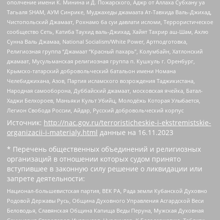
ополчение имени К. Минина и Д. Пожарского, Аджр от Аллаха Субхану уа
Тагьаля SHAM, АУМ Синрике, Муджахеды джамаата Ат-Тавхида Валь-Джихад,
Чистопольский Джамаат, Рохнамо ба суи давлати исломи, Террористическое
сообщество Сеть, Катиба Таухид валь-Джихад, Хайят Тахрир аш-Шам, Ахлю
Сунна Валь Джамаа, National Socialism/White Power, Артподготовка,
Религиозная группа “Джамаат “Красный пахарь”, Колумбайн, Хатлонский
джамаат, Мусульманская религиозная группа п. Кушкуль г. Оренбург,
Крымско-татарский добровольческий батальон имени Номана
Челебиджихана, Азов, Партия исламского возрождения Таджикистана,
Народная самооборона, Дуббайский джамаат, московская ячейка, Батал-
Хаджи Белхороев, Маньяки Культ Убийц, Молодёжь Которая Улыбается,
Легион Свобода России, Айдар, Русский добровольческий корпус
Источник:
http://nac.gov.ru/terroristicheskie-i-ekstremistskie-
organizacii-i-materialy.html
данные на
16.11.2023
* Перечень общественных объединений и религиозных
организаций в отношении которых судом принято
вступившее в законную силу решение о ликвидации или
запрете деятельности:
Национал-большевистская партия, ВЕК РА, Рада земли Кубанской Духовно
Родовой Державы Русь, Община Духовного Управления Асгардской Веси
Беловодья, Славянская Община Капища Веды Перуна, Мужская Духовная