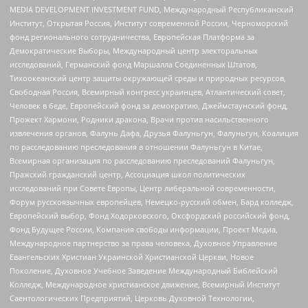
MEDIA DEVELOPMENT INVESTMENT FUND, Международный Республиканский
Институт, Открытая Россия, Институт современной России, Черноморский
фонд регионального сотрудничества, Европейская Платформа за
Демократические Выборы, Международный центр электоральных
исследований, Германский фонд Маршалла Соединенных Штатов,
Тихоокеанский центр защиты окружающей среды и природных ресурсов,
Свободная Россия, Всемирный конгресс украинцев, Атлантический совет,
Человек в беде, Европейский фонд за демократию, Джеймстаунский фонд,
Прожект Хармони, Родники дракона, Врачи против насильственного
извлечения органов, Фалунь Дафа, Друзья Фалуньгун, Фалуньгун, Коалиция
по расследованию преследования в отношении Фалуньгун в Китае,
Всемирная организация по расследованию преследований Фалуньгун,
Пражский гражданский центр, Ассоциация школ политических
исследований при Совете Европы, Центр либеральной современности,
Форум русскоязычных европейцев, Немецко-русский обмен, Бард колледж,
Европейский выбор, Фонд Ходорковского, Оксфордский российский фонд,
Фонд Будущее России, Компания свободы информации, Проект Медиа,
Международное партнерство за права человека, Духовное Управление
Евангельских Христиан Украинской Христианской Церкви, Новое
Поколение, Духовное Учебное Заведение Международный Библейский
Колледж, Международное христианское движение, Всемирный Институт
Саентологических Предприятий, Церковь Духовной Технологии,