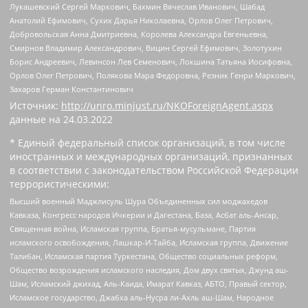
Лукашевский Сергей Маркович, Бахмин Вячеслав Иванович, Шабад
Анатолий Ефимович, Сухих Дарья Николаевна, Орлов Олег Петрович,
Добровольская Анна Дмитриевна, Королева Александра Евгеньевна,
Смирнов Владимир Александрович, Вицин Сергей Ефимович, Золотухин
Борис Андреевич, Левинсон Лев Семенович, Локшина Татьяна Иосифовна,
Орлов Олег Петрович, Полякова Мара Федоровна, Резник Генри Маркович,
Захаров Герман Константинович
Источник:
http://unro.minjust.ru/NKOForeignAgent.aspx
данные на
24.03.2022
* Единый федеральный список организаций, в том числе
иностранных и международных организаций, признанных
в соответствии с законодательством Российской Федерации
террористическими:
Высший военный Маджлисуль Шура Объединенных сил моджахедов
Кавказа, Конгресс народов Ичкерии и Дагестана, База, Асбат аль-Ансар,
Священная война, Исламская группа, Братья-мусульмане, Партия
исламского освобождения, Лашкар-И-Тайба, Исламская группа, Движение
Талибан, Исламская партия Туркестана, Общество социальных реформ,
Общество возрождения исламского наследия, Дом двух святых, Джунд аш-
Шам, Исламский джихад, Аль-Каида, Имарат Кавказ, АБТО, Правый сектор,
Исламское государство, Джабха аль-Нусра ли-Ахль аш-Шам, Народное