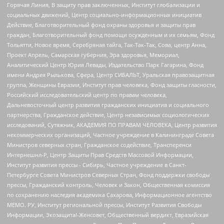
Горячая Линия, В защиту прав заключенных, Институт глобализации и
социальных движений, Центр социально-информационных инициатив
Действие, Благотворительный фонд охраны здоровья и защиты прав
граждан, Благотворительный фонд помощи осужденным и их семьям, Фонд
Тольятти, Новое время, Серебряная тайга, Так-Так-Так, Сова, центр Анна,
Проект Апрель, Самарская губерния, Эра здоровья, Мемориал,
Аналитический Центр Юрия Левады, Издательство Парк Гагарина, Фонд
имени Андрея Рылькова, Сфера, Центр СИБАЛЬТ, Уральская правозащитная
группа, Женщины Евразии, Институт прав человека, Фонд защиты гласности,
Российский исследовательский центр по правам человека,
Дальневосточный центр развития гражданских инициатив и социального
партнерства, Гражданское действие, Центр независимых социологических
исследований, Сутяжник, АКАДЕМИЯ ПО ПРАВАМ ЧЕЛОВЕКА, Центр развития
некоммерческих организаций, Частное учреждение в Калининграде Совета
Министров северных стран, Гражданское содействие, Трансперенси
Интернешнл-Р, Центр Защиты Прав Средств Массовой Информации,
Институт развития прессы - Сибирь, Частное учреждение в Санкт-
Петербурге Совета Министров Северных Стран, Фонд поддержки свободы
прессы, Гражданский контроль, Человек и Закон, Общественная комиссия
по сохранению наследия академика Сахарова, Информационное агентство
МЕМО. РУ, Институт региональной прессы, Институт Развития Свободы
Информации, Экозащита!-Женсовет, Общественный вердикт, Евразийская