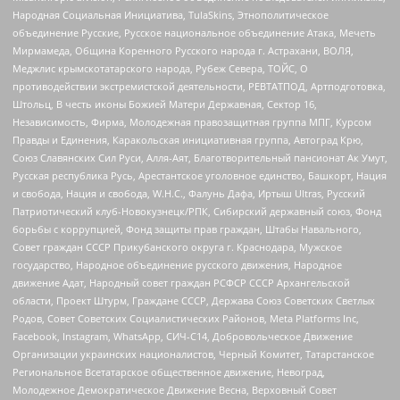
Народная Социальная Инициатива, TulaSkins, Этнополитическое
объединение Русские, Русское национальное объединение Атака, Мечеть
Мирмамеда, Община Коренного Русского народа г. Астрахани, ВОЛЯ,
Меджлис крымскотатарского народа, Рубеж Севера, ТОЙС, О
противодействии экстремистской деятельности, РЕВТАТПОД, Артподготовка,
Штольц, В честь иконы Божией Матери Державная, Сектор 16,
Независимость, Фирма, Молодежная правозащитная группа МПГ, Курсом
Правды и Единения, Каракольская инициативная группа, Автоград Крю,
Союз Славянских Сил Руси, Алля-Аят, Благотворительный пансионат Ак Умут,
Русская республика Русь, Арестантское уголовное единство, Башкорт, Нация
и свобода, Нация и свобода, W.H.С., Фалунь Дафа, Иртыш Ultras, Русский
Патриотический клуб-Новокузнецк/РПК, Сибирский державный союз, Фонд
борьбы с коррупцией, Фонд защиты прав граждан, Штабы Навального,
Совет граждан СССР Прикубанского округа г. Краснодара, Мужское
государство, Народное объединение русского движения, Народное
движение Адат, Народный совет граждан РСФСР СССР Архангельской
области, Проект Штурм, Граждане СССР, Держава Союз Советских Светлых
Родов, Совет Советских Социалистических Районов, Meta Platforms Inc,
Facebook, Instagram, WhatsApp, СИЧ-С14, Добровольческое Движение
Организации украинских националистов, Черный Комитет, Татарстанское
Региональное Всетатарское общественное движение, Невоград,
Молодежное Демократическое Движение Весна, Верховный Совет