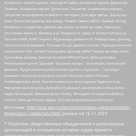
исламского освобождения, Лашкар-И-Тайба, Исламская группа, Движение
Талибан, Исламская партия Туркестана, Общество социальных реформ,
Общество возрождения исламского наследия, Дом двух святых, Джунд аш-
Шам, Исламский джихад, Аль-Каида, Имарат Кавказ, АБТО, Правый сектор,
Исламское государство, Джабха аль-Нусра ли-Ахль аш-Шам, Народное
ополчение имени К. Минина и Д. Пожарского, Аджр от Аллаха Субхану уа
Тагьаля SHAM, АУМ Синрике, Муджахеды джамаата Ат-Тавхида Валь-Джихад,
Чистопольский Джамаат, Рохнамо ба суи давлати исломи, Террористическое
сообщество Сеть, Катиба Таухид валь-Джихад, Хайят Тахрир аш-Шам, Ахлю
Сунна Валь Джамаа, National Socialism/White Power, Артподготовка,
Религиозная группа “Джамаат “Красный пахарь”, Колумбайн, Хатлонский
джамаат, Мусульманская религиозная группа п. Кушкуль г. Оренбург,
Крымско-татарский добровольческий батальон имени Номана
Челебиджихана, Азов, Партия исламского возрождения Таджикистана,
Народная самооборона, Дуббайский джамаат, московская ячейка, Батал-
Хаджи Белхороев, Маньяки Культ Убийц, Молодёжь Которая Улыбается,
Легион Свобода России, Айдар, Русский добровольческий корпус
Источник:
http://nac.gov.ru/terroristicheskie-i-ekstremistskie-
organizacii-i-materialy.html
данные на
16.11.2023
* Перечень общественных объединений и религиозных
организаций в отношении которых судом принято
вступившее в законную силу решение о ликвидации или