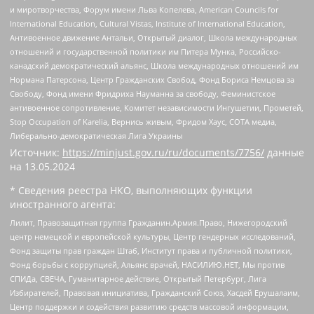
и миротворчества, Форум имени Льва Копелева, American Councils for
International Education, Cultural Vistas, Institute of International Education,
Антивоенное движение Антальи, Открытый диалог, Школа международных
отношений и государственной политики им Питера Мунка, Российско-
канадский демократический альянс, Школа международных отношений им
Нормана Патерсона, Центр Гражданских Свобод, Фонд Бориса Немцова за
Свободу, Фонд имени Фридриха Науманна за свободу, Феминистское
антивоенное сопротивление, Комитет независимости Ингушетии, Прометей,
Stop Occupation of Karelia, Вернись живым, Фридом Хаус, СОТА медиа,
Либерально-демократическая Лига Украины
Источник:
https://minjust.gov.ru/ru/documents/7756/
данные
на
13.05.2024
* Сведения реестра НКО, выполняющих функции
иностранного агента:
Лилит, Правозащитная группа Гражданин.Армия.Право, Нижегородский
центр немецкой и европейской культуры, Центр гендерных исследований,
Фонд защиты прав граждан Штаб, Институт права и публичной политики,
Фонд борьбы с коррупцией, Альянс врачей, НАСИЛИЮ.НЕТ, Мы против
СПИДа, СВЕЧА, Гуманитарное действие, Открытый Петербург, Лига
Избирателей, Правовая инициатива, Гражданский Союз, Хасдей Ерушалаим,
Центр поддержки и содействия развитию средств массовой информации,