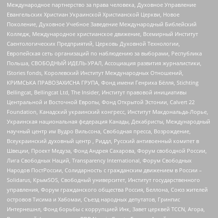
Международное партнерство за права человека, Духовное Управление
Евангельских Христиан Украинской Христианской Церкви, Новое
Поколение, Духовное Учебное Заведение Международный Библейский
Колледж, Международное христианское движение, Всемирный Институт
Саентологических Предприятий, Церковь Духовной Технологии,
Европейская сеть организаций по наблюдению за выборами, Республика
Польша, СВОБОДНЫЙ ИДЕЛЬ-УРАЛ, Ассоциация развития журналистики,
IStories fonds, Королевский Институт Международных Отношений,
КРИМСЬКА ПРАВОЗАХИСНА ГРУПА, Фонд имени Генриха Бёлля, Stichting
Bellingcat, Bellingcat Ltd, The Insider, Институт правовой инициативы
Центральной и Восточной Европы, Фонд Открытой Эстонии, Calvert 22
Foundation, Канадский украинский конгресс, Институт Макдональда-Лорье,
Украинская национальная федерация Канады, Декабристы, Международный
научный центр им Вудро Вильсона, Свободная пресса, Возрождение,
Всеукраинский духовный центр , Риддл, Русский антивоенный комитет в
Швеции, Проект Медуза, Фонд Андрея Сахарова, Форум свободной России,
Лига Свободных Наций, Transparеncy International, Форум Свободных
Народов ПостРоссии, Солидарность с гражданским движением в России –
Solidarus, КрымSOS, Свободный университет, Институт государственного
управления, Форум гражданского общества Россия, Беллона, Союз жителей
островов Тисима и Хабомаи, Съезд народных депутатов, Гринпис
Интернешнл, Фонд борьбы с коррупцией Инк, Завет церквей TCCN, Агора,