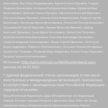
Алексеевна, Закс Елена Владимировна, Буртина Елена Юрьевна, Гендель
Людмила Залмановна, Кокорина Екатерина Алексеевна, Шуманов Илья
Вячеславович, Арапова Галина Юрьевна, Свечников Анатолий Мариевич,
Прохоров Вадим Юрьевич, Шахова Елена Владимировна, Подузов Сергей
Васильевич, Протасова Ирина Вячеславовна, Литинский Леонид Борисович,
Лукашевский Сергей Маркович, Бахмин Вячеслав Иванович, Шабад
Анатолий Ефимович, Сухих Дарья Николаевна, Орлов Олег Петрович,
Добровольская Анна Дмитриевна, Королева Александра Евгеньевна,
Смирнов Владимир Александрович, Вицин Сергей Ефимович, Золотухин
Борис Андреевич, Левинсон Лев Семенович, Локшина Татьяна Иосифовна,
Орлов Олег Петрович, Полякова Мара Федоровна, Резник Генри Маркович,
Захаров Герман Константинович
Источник:
http://unro.minjust.ru/NKOForeignAgent.aspx
данные на
24.03.2022
* Единый федеральный список организаций, в том числе
иностранных и международных организаций, признанных
в соответствии с законодательством Российской Федерации
террористическими:
Высший военный Маджлисуль Шура Объединенных сил моджахедов
Кавказа, Конгресс народов Ичкерии и Дагестана, База, Асбат аль-Ансар,
Священная война, Исламская группа, Братья-мусульмане, Партия