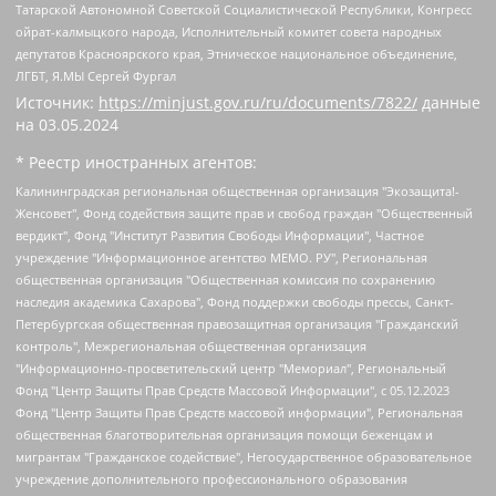
Татарской Автономной Советской Социалистической Республики, Конгресс
ойрат-калмыцкого народа, Исполнительный комитет совета народных
депутатов Красноярского края, Этническое национальное объединение,
ЛГБТ, Я.МЫ Сергей Фургал
Источник:
https://minjust.gov.ru/ru/documents/7822/
данные
на
03.05.2024
* Реестр иностранных агентов:
Калининградская региональная общественная организация "Экозащита!-Женсовет", Фонд содействия защите прав и свобод граждан "Общественный вердикт", Фонд "Институт Развития Свободы Информации", Частное учреждение "Информационное агентство МЕМО. РУ", Региональная общественная организация "Общественная комиссия по сохранению наследия академика Сахарова", Фонд поддержки свободы прессы, Санкт-Петербургская общественная правозащитная организация "Гражданский контроль", Межрегиональная общественная организация "Информационно-просветительский центр "Мемориал", Региональный Фонд "Центр Защиты Прав Средств Массовой Информации", с 05.12.2023 Фонд "Центр Защиты Прав Средств массовой информации", Региональная общественная благотворительная организация помощи беженцам и мигрантам "Гражданское содействие", Негосударственное образовательное учреждение дополнительного профессионального образования (повышение квалификации) специалистов "АКАДЕМИЯ ПО ПРАВАМ ЧЕЛОВЕКА", Свердловская региональная общественная организация "Сутяжник", Автономная некоммерческая организация "Центр независимых социологических исследований", Союз общественных объединений "Российский исследовательский центр по правам человека", Региональное общественное учреждение научно-информационный центр "МЕМОРИАЛ", Некоммерческая организация "Фонд защиты гласности", Автономная некоммерческая организация "Институт прав человека", Городская общественная организация "Екатеринбургское общество "МЕМОРИАЛ", Городская общественная организация "Рязанское историко-просветительское и правозащитное общество "Мемориал" (Рязанский Мемориал), Челябинский региональный орган общественной самодеятельности – женское общественное объединение "Женщины Евразии", Челябинский региональный орган общественной самодеятельности "Уральская правозащитная группа", Фонд содействия защите здоровья и социальной справедливости имени Андрея Рылькова, Автономная Некоммерческая Организация "Аналитический Центр Юрия Левады", Автономная некоммерческая организация социальной поддержки населения "Проект Апрель", Региональная общественная организация помощи женщинам и детям, находящимся в кризисной ситуации "Информационно-методический центр "Анна", Фонд содействия развитию массовых коммуникаций и правовому просвещению "Так-так-Так", Фонд содействия устойчивому развитию "Серебряная тайга", Свердловский региональный общественный фонд социальных проектов "Новое время", "Idel.Реалии", Кавказ.Реалии, Крым.Реалии, Телеканал Настоящее Время, Татаро-башкирская служба Радио Свобода (Azatliq Radiosi), Радио Свободная Европа/Радио Свобода (PCE/PC), "Сибирь.Реалии", "Фактограф", Благотворительный фонд помощи осужденным и их семьям, Автономная некоммерческая организация "Институт глобализации и социальных движений", Фонд "В защиту прав заключенных", Частное учреждение "Центр поддержки и содействия развитию средств массовой информации", Пензенский региональный общественный благотворительный фонд "Гражданский союз", "Север.Реалии", Некоммерческая организация Фонд "Правовая инициатива", Общество с ограниченной ответственностью "Радио Свободная Европа/Радио Свобода", Чешское информационное агентство "MEDIUM-ORIENT", Красноярская региональная общественная организация "Мы против СПИДа", Камалягин Денис Николаевич, Маркелов Сергей Евгеньевич, Пономарев Лев Александрович, Савицкая Людмила Алексеевна, Автономная некоммерческая организация "Центр по работе с проблемой насилия "НАСИЛИЮ.НЕТ", Межрегиональный профессиональный союз работников здравоохранения "Альянс врачей", Юридическое лицо, зарегистрированное в Латвийской Республике, SIA "Medusa Project" (регистрационный номер 40103797863, дата регистрации 10.06.2014), Некоммерческая организация "Фонд по борьбе с коррупцией", Автономная некоммерческая организация "Институт права и публичной политики", Баданин Роман Сергеевич, Гликин Максим Александрович, Железнова Мария Михайловна, Лукьянова Юлия Сергеевна, Маетная Елизавета Витальевна, Маняхин Петр Борисович, Чуракова Ольга Владимировна, Ярош Юлия Петровна, Юридическое лицо "The Insider SIA", зарегистрированное в Риге, Латвийская Республика (дата регистрации 26.06.2015), являющееся администратором доменного имени интернет-издания "The Insider SIA", https://theins.ru, Постернак Алексей Евгеньевич, Рубин Михаил Аркадьевич, Анин Роман Александрович, Юридическое лицо Istories fonds, зарегистрированное в Латвийской Республике (регистрационный номер 50008295751, дата регистрации 24.02.2020), Великовский Дмитрий Александрович, Долинина Ирина Николаевна, Мароховская Алеся Алексеевна, Шлейнов Роман Юрьевич, Шмагун Олеся Валентиновна, Общество с ограниченной ответственностью "Альтаир 2021", Общество с ограниченной ответственностью "Вега 2021", Общество с ограниченной ответственностью "Главный редактор 2021", Общество с ограниченной ответственностью "Ромашки монолит", Важенков Артем Валерьевич, Ивановская областная общественная организация "Центр гендерных исследований", Гурман Юрий Альбертович, Медиапроект "ОВД-Инфо", Егоров Владимир Владимирович, Жилинский Владимир Александрович, Общество с ограниченной ответственностью "ЗП", Иванова София Юрьевна, Карезина Инна Павловна, Кильтау Екатерина Викторовна, Петров Алексей Викторович, Пискунов Сергей Евгеньевич, Смирнов Сергей Сергеевич, Тихонов Михаил Сергеевич, Общество с ограниченной ответственностью "ЖУРНАЛИСТ-ИНОСТРАННЫЙ АГЕНТ", Арапова Галина Юрьевна, Вольтская Татьяна Анатольевна, Американская компания "Mason G.E.S. Anonymous Foundation" (США), являющаяся владельцем интернет-издания https://mnews.world/, Компания "Stichting Bellingcat", зарегистрированная в Нидерландах (дата регистрации 11.07.2018), Захаров Андрей Вячеславович, Клепиковская Екатерина Дмитриевна, Общество с ограниченной ответственностью "МЕМО", Перл Роман Александрович, Симонов Евгений Алексеевич, Соловьева Елена Анатольевна, Сотников Даниил Владимирович, Сурначева Елизавета Дмитриевна, Автономная некоммерческая организация по защите прав человека и информированию населения "Якутия – Наше Мнение", Общество с ограниченной ответственностью "Москоу диджитал медиа", с 26.01.2023 Общество с ограниченной ответственностью "Чайка Белые сады", Ветошкина Валерия Валерьевна, Заговора Максим Александрович, Межрегиональное общественное движение "Российская ЛГБТ - сеть", Оленичев Максим Владимирович, Павлов Иван Юрьевич, Скворцова Елена Сергеевна, Общество с ограниченной ответственностью "Как бы инагент", Кочетков Игорь Викторович, Общество с ограниченной ответственностью "Честные выборы", Еланчик Олег Александрович, Общество с ограниченной ответственностью "Нобелевский призыв", Гималова Регина Эмилевна, Григорьев Андрей Валерьевич, Григорьева Алина Александровна, Ассоциация по содействию защите прав призывников, альтернативнослужащих и военнослужащих "Правозащитная группа "Гражданин.Армия.Право", Хисамова Регина Фаритовна, Автономная некоммерческая организация по реализации социально-правовых программ "Лилит", Дальневосточное общественное движение "Маяк", Санкт-Петербургская ЛГБТ-инициативная группа "Выход", Инициативная группа ЛГБТ+ "Реверс", Алексеев Андрей Викторович, Бекбулатова Таисия Львовна, Беляев Иван Михайлович, Владыкина Елена Сергеевна, Гельман Марат Александрович, Никульшина Вероника Юрьевна, Толоконникова Надежда Андреевна, Шендерович Виктор Анатольевич, Общество с ограниченной ответственностью "Данное сообщение", Общество с ограниченной ответственностью Издательский дом "Новая глава", Айнбиндер Александра Александровна, Московский комьюнити-центр для ЛГБТ+инициатив, Благотворительный фонд развития филантропии, Deutsche Welle (Германия, Kurt-Schumacher-Strasse 3, 53113 Bonn), Борзунова Мария Михайловна, Воробьев Виктор Викторович, Голубева Анна Львовна, Константинова Алла Михайловна, Малкова Ирина Владимировна, Мурадов Мурад Абдулгалимович, Осетинская Елизавета Николаевна, Понасенков Евгений Николаевич, Ганапольский Матвей Юрьевич, Киселев Евгений Алексеевич, Борухович Ирина Григорьевна, Дремин Иван Тимофеевич, Дубровский Дмитрий Викторович, Красноярская региональная общественная организация поддержки и развития альтернативных образовательных технологий и межкультурных коммуникаций "ИНТЕРРА", Маяковская Екатерина Алексеевна, Фейгин Марк Захарович, Филимонов Андрей Викторович, Дзугкоева Регина Николаевна, Доброхотов Роман Александрович, Дудь Юрий Александрович, Елкин Сергей Владимирович, Кругликов Кирилл Игоревич, Сабунаева Мария Леонидовна, Семенов Алексей Владимирович, Шаинян Карен Багратович, Шульман Екатерина Михайловна, Асафьев Артур Валерьевич, Вахштайн Виктор Семенович, Венедиктов Алексей Алексеевич, Лушникова Екатерина Евгеньевна, Волков Леонид Михайлович, Невзоров Александр Глебович, Пархоменко Сергей Борисович, Сироткин Ярослав Николаевич, Кара-Мурза Владимир Владимирович, Баранова Наталья Владимировна, Гозман Леонид Яковлевич, Кагарлицкий Борис Юльевич, Климарев Михаил Валерьевич, Милов Владимир Станиславович, Автономная некоммерческая организация Краснодарский центр современного искусства "Типография", Моргенштерн Алишер Тагирович, Соболь Любовь Эдуардовна, Общество с ограниченной ответственностью "ЛИЗА НОРМ", Каспаров Гарри Кимович, Ходорковский Михаил Борисович, Общество с ограниченной ответственностью "Апрельские тезисы", Данилович Ирина Брониславовна, Кашин Олег Владимирович, Петров Николай Владимирович, Пивоваров Алексей Владимирович, Соколов Михаил Владимирович, Цветкова Юлия Владимировна, Чичваркин Евгений Александрович, Комитет против пыток/Команда против пыток, Общество с ограниченной ответственностью "Первый научный", Общество с ограниченной ответственностью "Вертолет и ко", Белоцерковская Вероника Борисовна, Кац Максим Евгеньевич, Лазарева Татьяна Юрьевна, Шаведдинов Руслан Табризович, Яшин Илья Валерьевич, Общество с ограниченной ответственностью "Иноагент ААВ", Алешковский Дмитрий Петрович, Альбац Евгения Марковна, Быков Дмитрий Львович, Галямина Юлия Евгеньевна, Лойко Сергей Леонидович, Мартынов Кирилл Константинович, Медведев Сергей Александрович, Крашенинников Федор Геннадиевич, Гордеева Катерина Вл