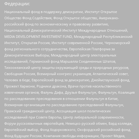
Федерации:
Национальный фонд в поддержку демократии, Институт Открытое
Общество Фонд Содействия, Фонд Открытое общество, Американо-
российский фонд по экономическому и правовому развитию,
Национальный Демократический Институт Международных Отношений,
MEDIA DEVELOPMENT INVESTMENT FUND, Международный Республиканский
Институт, Открытая Россия, Институт современной России, Черноморский
фонд регионального сотрудничества, Европейская Платформа за
Демократические Выборы, Международный центр электоральных
исследований, Германский фонд Маршалла Соединенных Штатов,
Тихоокеанский центр защиты окружающей среды и природных ресурсов,
Свободная Россия, Всемирный конгресс украинцев, Атлантический совет,
Человек в беде, Европейский фонд за демократию, Джеймстаунский фонд,
Прожект Хармони, Родники дракона, Врачи против насильственного
извлечения органов, Фалунь Дафа, Друзья Фалуньгун, Фалуньгун, Коалиция
по расследованию преследования в отношении Фалуньгун в Китае,
Всемирная организация по расследованию преследований Фалуньгун,
Пражский гражданский центр, Ассоциация школ политических
исследований при Совете Европы, Центр либеральной современности,
Форум русскоязычных европейцев, Немецко-русский обмен, Бард колледж,
Европейский выбор, Фонд Ходорковского, Оксфордский российский фонд,
Фонд Будущее России, Компания свободы информации, Проект Медиа,