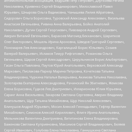
антимонопольная ассоциация, Бедушев Петр Петрович, Дзугкоева Регина
Николаевна, Кривенко Сергей Владимирович, Милославский Павел
Юрьевич, Шнырова Ольга Вадимовна, Чанышева Лилия Айратовна,
Сидорович Ольга Борисовна, Туровский Александр Алексеевич, Васильева
Анастасия Евгеньевна, Ривина Анна Валерьевна, Бойко Анатолий
Николаевич, Дугин Сергей Георгиевич, Пивоваров Андрей Сергеевич,
Аверин Виталий Евгеньевич, Барахоев Магомед Бекханович, Шарипков
Олег Викторович, Мошель Ирина Ароновна, Шведов Григорий Сергеевич,
Пономарев Лев Александрович, Каргалицкий Борис Юльевич, Созаев
Валерий Валерьевич, Исламов Тимур Рифгатович, Романова Ольга
Евгеньевна, Щаров Сергей Алексадрович, Цирульников Борис Альбертович,
Гасан Ольга Павловна, Паутов Юрий Анатольевич, Верховский Александр
Маркович, Пислакова-Паркер Марина Петровна, Кочеткова Татьяна
Владимировна, Чуркина Наталья Валерьевна, Акимова Татьяна Николаевна,
Золотарева Екатерина Александровна, Рачинский Ян Збигневич, Жемкова
Елена Борисовна, Гудков Лев Дмитриевич, Илларионова Юлия Юрьевна,
Саранг Анна Васильевна, Захарова Светлана Сергеевна, Аверин Владимир
Анатольевич, Щур Татьяна Михайловна, Щур Николай Алексеевич,
Блинушов Андрей Юрьевич, Мосин Алексей Геннадьевич, Гефтер Валентин
Михайлович, Симонов Алексей Кириллович, Флиге Ирина Анатольевна,
Мельникова Валентина Дмитриевна, Вититинова Елена Владимировна,
Баженова Светлана Куприяновна, Максимов Сергей Владимирович, Беляев
Сергей Иванович, Голубева Елена Николаевна, Ганнушкина Светлана