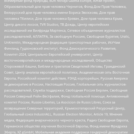
Всемирный фонд природы, BDR Novaja Gazeta-Europe, Алтай проект,
Образовательный дом прав человека Чернигов, Фонд Дом Прав Человека,
Белорусский дом прав человека имени Бориса Звозскова, Дом прав
человека Тбилиси, Дом прав человека Ереван, Дом прав человека Крым,
Центр дикого лосося, TVR Studios, ТВ Дождь, Центр европейских
исследований им Вилфрида Мартенса, Сетевое объединение журналистов
расследователей, АЛЛАТРА, За свободную Россию, Свободная Бурятия, Uralic,
UnKremlin, Международная федерация транспортных рабочих, ИстЧам
Финланд, Гудзоновский институт, Фонд Демократического Развития,
Комитет-2024, Центрально-Европейский университет, Центр
восточноевропейских и международных исследований, Общество
Сторожевой башни, Библии и трактатов Свидетелей Иеговы, Гражданский
Совет, Центр анализа европейской политики, Академическая сеть Восточная
Европа, Российский комитет действия, РЭНД корпорейшн, Русская Америка
за демократию в России, Настоящая Россия, Глобальная сеть журналистов-
расследователей, Служба поддержки, Свободная Россия Берлин, Свободная
Россия Северный Рейн-Вестфалия, Фонд глобальной помощи, Антивоенный
комитет России, Russie-Libertes, La Asocicion de Rusos Libres, Союз за
возвращение Северных территорий, Крымскотатарский Ресурсный Центр,
Глобальный союз IndustriALL, Russian Election Monitor, Article 19, Мнение
медиа, Федерация анархического черного креста, Радио Свободная Европа,
Германское общество изучения Восточной Европы, Фонд имени Фридриха
Эберта, XZ gGmbH, Мобильная академия поддержки гендерной демократии