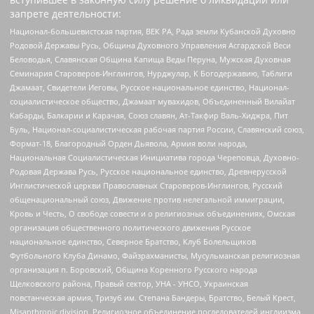
запрете деятельности:
Национал-большевистская партия, ВЕК РА, Рада земли Кубанской Духовно
Родовой Державы Русь, Община Духовного Управления Асгардской Веси
Беловодья, Славянская Община Капища Веды Перуна, Мужская Духовная
Семинария Староверов-Инглингов, Нурджулар, К Богодержавию, Таблиги
Джамаат, Свидетели Иеговы, Русское национальное единство, Национал-
социалистическое общество, Джамаат мувахидов, Объединенный Вилайат
Кабарды, Балкарии и Карачая, Союз славян, Ат-Такфир Валь-Хиджра, Пит
Буль, Национал-социалистическая рабочая партия России, Славянский союз,
Формат-18, Благородный Орден Дьявола, Армия воли народа,
Национальная Социалистическая Инициатива города Череповца, Духовно-
Родовая Держава Русь, Русское национальное единство, Древнерусской
Инглистической церкви Православных Староверов-Инглингов, Русский
общенациональный союз, Движение против нелегальной иммиграции,
Кровь и Честь, О свободе совести и о религиозных объединениях, Омская
организация общественного политического движения Русское
национальное единство, Северное Братство, Клуб Болельщиков
Футбольного Клуба Динамо, Файзрахманисты, Мусульманская религиозная
организация п. Боровский, Община Коренного Русского народа
Щелковского района, Правый сектор, УНА - УНСО, Украинская
повстанческая армия, Тризуб им. Степана Бандеры, Братство, Белый Крест,
Misanthropic division, Религиозное объединение последователей инглиизма,