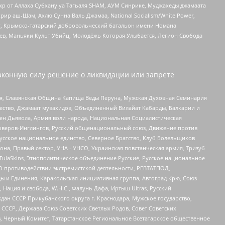
жр от Аллаха Субхану уа Тагьаля SHAM, АУМ Синрике, Муджахеды джамаата
рир аш-Шам, Ахлю Сунна Валь Джамаа, National Socialism/White Power,
рг, Крымско-татарский добровольческий батальон имени Номана
оев, Маньяки Культ Убийц, Молодёжь Которая Улыбается, Легион Свобода
аконную силу решение о ликвидации или запрете
ья, Славянская Община Капища Веды Перуна, Мужская Духовная Семинария
щество, Джамаат мувахидов, Объединенный Вилайат Кабарды, Балкарии и
ден Дьявола, Армия воли народа, Национальная Социалистическая
роверов-Инглингов, Русский общенациональный союз, Движение против
усское национальное единство, Северное Братство, Клуб Болельщиков
а, Правый сектор, УНА - УНСО, Украинская повстанческая армия, Тризуб
 TulaSkins, Этнополитическое объединение Русские, Русское национальное
О противодействии экстремистской деятельности, РЕВТАТПОД,
ы и Единения, Каракольская инициативная группа, Автоград Крю, Союз
 Нация и свобода, W.H.С., Фалунь Дафа, Иртыш Ultras, Русский
ан СССР Прикубанского округа г. Краснодара, Мужское государство,
СССР, Держава Союз Советских Светлых Родов, Совет Советских
в, Черный Комитет, Татарстанское Региональное Всетатарское общественное