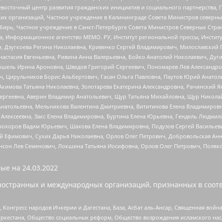
невосточный центр развития гражданских инициатив и социального партнерства, 
 организаций, Частное учреждение в Калининграде Совета Министров северных 
бирь, Частное учреждение в Санкт-Петербурге Совета Министров Северных Стра
а, Информационное агентство МЕМО. РУ, Институт региональной прессы, Инсти
ч, Дзугкоева Регина Николаевна, Кривенко Сергей Владимирович, Милославски
настасия Евгеньевна, Ривина Анна Валерьевна, Бойко Анатолий Николаевич, Дуг
ошель Ирина Ароновна, Шведов Григорий Сергеевич, Пономарев Лев Александро
ч, Цирульников Борис Альбертович, Гасан Ольга Павловна, Паутов Юрий Анато
Акимова Татьяна Николаевна, Золотарева Екатерина Александровна, Рачинский Я
Сергеевна, Аверин Владимир Анатольевич, Щур Татьяна Михайловна, Щур Никола
Анатольевна, Мельникова Валентина Дмитриевна, Вититинова Елена Владимировн
 Алексеевна, Закс Елена Владимировна, Буртина Елена Юрьевна, Гендель Людмил
рохоров Вадим Юрьевич, Шахова Елена Владимировна, Подузов Сергей Васильеви
й Ефимович, Сухих Дарья Николаевна, Орлов Олег Петрович, Добровольская Анн
нсон Лев Семенович, Локшина Татьяна Иосифовна, Орлов Олег Петрович, Поляк
ые на
24.03.2022
ностранных и международных организаций, признанных в соотв
нгресс народов Ичкерии и Дагестана, База, Асбат аль-Ансар, Священная война,
уркестана, Общество социальных реформ, Общество возрождения исламского насл