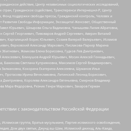
Гражданское действие, Центр независимых социологических исследований,
стран, Гражданское содействие, Трансперенси Интернешнл-Р, Центр
н, Фонд поддержки свободы прессы, Гражданский контроль, Человек и
тут Развития Свободы Информации, Экозащита!-Женсовет, Общественный
й Павел Юрьевич, Шнырова Ольга Вадимовна, Чанышева Лилия Айратовна,
ин Сергей Георгиевич, Пивоваров Андрей Сергеевич, Аверин Виталий
вич, Каргалицкий Борис Юльевич, Созаев Валерий Валерьевич, Исламов
льевич, Верховский Александр Маркович, Пислакова-Паркер Марина
н Збигневич, Жемкова Елена Борисовна, Гудков Лев Дмитриевич,
й Алексеевич, Блинушов Андрей Юрьевич, Мосин Алексей Геннадьевич,
а, Баженова Светлана Куприяновна, Максимов Сергей Владимирович,
а Залмановна, Кокорина Екатерина Алексеевна, Шуманов Илья
ч, Протасова Ирина Вячеславовна, Литинский Леонид Борисович,
а Дмитриевна, Королева Александра Евгеньевна, Смирнов Владимир
ова Мара Федоровна, Резник Генри Маркович, Захаров Герман
етствии с законодательством Российской Федерации
 Исламская группа, Братья-мусульмане, Партия исламского освобождения,
едия, Дом двух святых, Джунд аш-Шам, Исламский джихад, Аль-Каида,