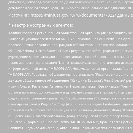
движение, Невоград, Молодежное Демократическое Движение Весна, Верхов
депутатов Красноярского края, Этническое национальное объединение, ЛГ
Источник:
https://minjust.gov.ru/ru/documents/7822/
данные
* Реестр иностранных агентов:
Калининградская региональная общественная организация "Экозащита!-Женсовет", Фонд содействия защите прав и свобод граждан "Общественный вердикт", Фонд "Институт Развития Свободы Информации", Частное учреждение "Информационное агентство МЕМО. РУ", Региональная общественная организация "Общественная комиссия по сохранению наследия академика Сахарова", Фонд поддержки свободы прессы, Санкт-Петербургская общественная правозащитная организация "Гражданский контроль", Межрегиональная общественная организация "Информационно-просветительский центр "Мемориал", Региональный Фонд "Центр Защиты Прав Средств Массовой Информации", с 05.12.2023 Фонд "Центр Защиты Прав Средств массовой информации", Региональная общественная благотворительная организация помощи беженцам и мигрантам "Гражданское содействие", Негосударственное образовательное учреждение дополнительного профессионального образования (повышение квалификации) специалистов "АКАДЕМИЯ ПО ПРАВАМ ЧЕЛОВЕКА", Свердловская региональная общественная организация "Сутяжник", Автономная некоммерческая организация "Центр независимых социологических исследований", Союз общественных объединений "Российский исследовательский центр по правам человека", Региональное общественное учреждение научно-информационный центр "МЕМОРИАЛ", Некоммерческая организация "Фонд защиты гласности", Автономная некоммерческая организация "Институт прав человека", Городская общественная организация "Екатеринбургское общество "МЕМОРИАЛ", Городская общественная организация "Рязанское историко-просветительское и правозащитное общество "Мемориал" (Рязанский Мемориал), Челябинский региональный орган общественной самодеятельности – женское общественное объединение "Женщины Евразии", Челябинский региональный орган общественной самодеятельности "Уральская правозащитная группа", Фонд содействия защите здоровья и социальной справедливости имени Андрея Рылькова, Автономная Некоммерческая Организация "Аналитический Центр Юрия Левады", Автономная некоммерческая организация социальной поддержки населения "Проект Апрель", Региональная общественная организация помощи женщинам и детям, находящимся в кризисной ситуации "Информационно-методический центр "Анна", Фонд содействия развитию массовых коммуникаций и правовому просвещению "Так-так-Так", Фонд содействия устойчивому развитию "Серебряная тайга", Свердловский региональный общественный фонд социальных проектов "Новое время", "Idel.Реалии", Кавказ.Реалии, Крым.Реалии, Телеканал Настоящее Время, Татаро-башкирская служба Радио Свобода (Azatliq Radiosi), Радио Свободная Европа/Радио Свобода (PCE/PC), "Сибирь.Реалии", "Фактограф", Благотворительный фонд помощи осужденным и их семьям, Автономная некоммерческая организация "Институт глобализации и социальных движений", Фонд "В защиту прав заключенных", Частное учреждение "Центр поддержки и содействия развитию средств массовой информации", Пензенский региональный общественный благотворительный фонд "Гражданский союз", "Север.Реалии", Некоммерческая организация Фонд "Правовая инициатива", Общество с ограниченной ответственностью "Радио Свободная Европа/Радио Свобода", Чешское информационное агентство "MEDIUM-ORIENT", Красноярская региональная общественная организация "Мы против СПИДа", Камалягин Денис Николаевич, Маркелов Сергей Евгеньевич, Пономарев Лев Александрович, Савицкая Людмила Алексеевна, Автоно