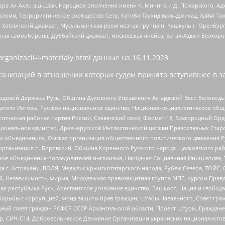
Нусра ли-Ахль аш-Шам, Народное ополчение имени К. Минина и Д. Пожарского, Ад
сломи, Террористическое сообщество Сеть, Катиба Таухид валь-Джихад, Хайят Тах
, Хатлонский джамаат, Мусульманская религиозная группа п. Кушкуль г. Оренбу
ная самооборона, Дуббайский джамаат, московская ячейка, Батал-Хаджи Белхор
organizacii-i-materialy.html
данные на
16.11.2023
анизаций в отношении которых судом принято вступившее в з
 Родовой Державы Русь, Община Духовного Управления Асгардской Веси Беловод
детели Иеговы, Русское национальное единство, Национал-социалистическое об
истическая рабочая партия России, Славянский союз, Формат-18, Благородный Ор
ациональное единство, Древнерусской Инглистической церкви Православных Ста
ных объединениях, Омская организация общественного политического движения Р
рганизация п. Боровский, Община Коренного Русского народа Щелковского район
гиозное объединение последователей инглиизма, Народная Социальная Инициатива,
 г. Астрахани, ВОЛЯ, Меджлис крымскотатарского народа, Рубеж Севера, ТОЙС, 
6, Независимость, Фирма, Молодежная правозащитная группа МПГ, Курсом Правд
ая республика Русь, Арестантское уголовное единство, Башкорт, Нация и свобода,
орьбы с коррупцией, Фонд защиты прав граждан, Штабы Навального, Совет гражд
ный совет граждан РСФСР СССР Архангельской области, Проект Штурм, Граждане 
tsApp, СИЧ-С14, Добровольческое Движение Организации украинских националисто