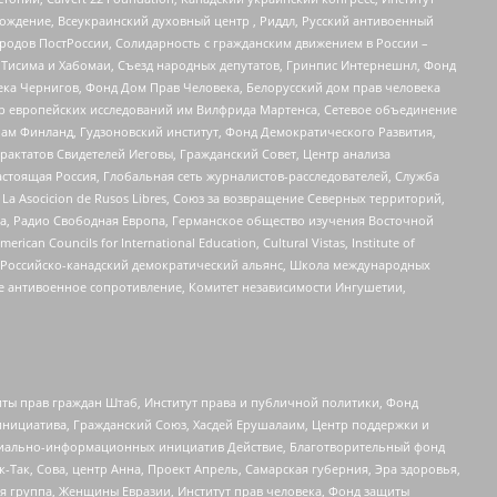
ждение, Всеукраинский духовный центр , Риддл, Русский антивоенный
ародов ПостРоссии, Солидарность с гражданским движением в России –
в Тисима и Хабомаи, Съезд народных депутатов, Гринпис Интернешнл, Фонд
ека Чернигов, Фонд Дом Прав Человека, Белорусский дом прав человека
нтр европейских исследований им Вилфрида Мартенса, Сетевое объединение
Чам Финланд, Гудзоновский институт, Фонд Демократического Развития,
актатов Свидетелей Иеговы, Гражданский Совет, Центр анализа
астоящая Россия, Глобальная сеть журналистов-расследователей, Служба
a Asocicion de Rusos Libres, Союз за возвращение Северных территорий,
еста, Радио Свободная Европа, Германское общество изучения Восточной
ouncils for International Education, Cultural Vistas, Institute of
, Российско-канадский демократический альянс, Школа международных
е антивоенное сопротивление, Комитет независимости Ингушетии,
ты прав граждан Штаб, Институт права и публичной политики, Фонд
инициатива, Гражданский Союз, Хасдей Ерушалаим, Центр поддержки и
социально-информационных инициатив Действие, Благотворительный фонд
Так, Сова, центр Анна, Проект Апрель, Самарская губерния, Эра здоровья,
я группа, Женщины Евразии, Институт прав человека, Фонд защиты