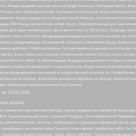
ты, Международный научный центр им Вудро Вильсона, Свободная пресса, Возро
России, Лига Свободных Наций, Transparеncy International, Форум Свободных Н
правления, Форум гражданского общества Россия, Беллона, Союз жителей острово
роды, BDR Novaja Gazeta-Europe, Алтай проект, Образовательный дом прав челов
еван, Дом прав человека Крым, Центр дикого лосося, TVR Studios, ТВ Дождь, Це
урятия, Uralic, UnKremlin, Международная федерация транспортных рабочих, Ист
ейских и международных исследований, Общество Сторожевой башни, Библии и тр
омитет действия, РЭНД корпорейшн, Русская Америка за демократию в России, Н
фалия, Фонд глобальной помощи, Антивоенный комитет России, Russie-Libertes, L
lection Monitor, Article 19, Мнение медиа, Федерация анархического черного кр
и гендерной демократии и миротворчества, Форум имени Льва Копелева, American C
г, Школа международных отношений и государственной политики им Питера Мунка
 Немцова за Свободу, Фонд имени Фридриха Науманна за свободу, Феминистско
медиа, Либерально-демократическая Лига Украины
 на
13.05.2024
ого агента:
р немецкой и европейской культуры, Центр гендерных исследований, Фонд защи
ЧА, Гуманитарное действие, Открытый Петербург, Лига Избирателей, Правовая 
иту прав заключенных, Институт глобализации и социальных движений, Центр 
ужденным и их семьям, Фонд Тольятти, Новое время, Серебряная тайга, Так-Так-
, Фонд имени Андрея Рылькова, Сфера, Центр СИБАЛЬТ, Уральская правозащитна