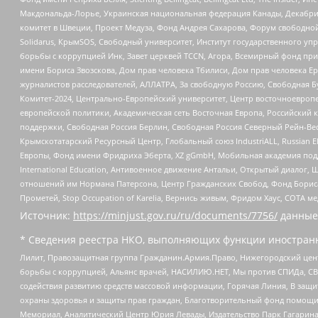
Макдональда-Лорье, Украинская национальная федерация Канады, Декабрис
комитет в Швеции, Проект Медуза, Фонд Андрея Сахарова, Форум свободной 
Solidarus, КрымSOS, Свободный университет, Институт государственного у
борьбы с коррупцией Инк, Завет церквей TCCN, Агора, Всемирный фонд при
имени Бориса Звозскова, Дом прав человека Тбилиси, Дом прав человека Ер
журналистов расследователей, АЛЛАТРА, За свободную Россию, Свободная Б
Комитет-2024, Центрально-Европейский университет, Центр восточноевроп
европейской политики, Академическая сеть Восточная Европа, Российский к
поддержки, Свободная Россия Берлин, Свободная Россия Северный Рейн-Вест
Крымскотатарский Ресурсный Центр, Глобальный союз IndustriALL, Russian E
Европы, Фонд имени Фридриха Эберта, XZ gGmbH, Мобильная академия поддержк
International Education, Антивоенное движение Антальи, Открытый диало
отношений им Нормана Патерсона, Центр Гражданских Свобод, Фонд Бориса
Прометей, Stop Occupation of Karelia, Вернись живым, Фридом Хаус, СОТА 
Источник:
https://minjust.gov.ru/ru/documents/7756/
данные
* Сведения реестра НКО, выполняющих функции иностранн
Лилит, Правозащитная группа Гражданин.Армия.Право, Нижегородский цент
борьбы с коррупцией, Альянс врачей, НАСИЛИЮ.НЕТ, Мы против СПИДа, СВЕ
содействия развитию средств массовой информации, Горячая Линия, В защ
охраны здоровья и защиты прав граждан, Благотворительный фонд помощи ос
Мемориал, Аналитический Центр Юрия Левады, Издательство Парк Гагарина