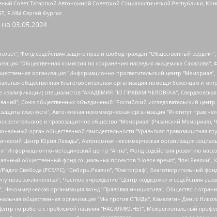
ный Совет Татарской Автономной Советской Социалистической Республики, Кон
БТ, Я.МЫ Сергей Фургал
 на
03.05.2024
мная некоммерческая организация "Центр по работе с проблемой насилия "НАСИЛИЮ.НЕТ", Межрегиональный профессиональный союз работников здравоохранения "Альянс врачей", Юридическое лицо, зарегистрированное в Латвийской Республике, SIA "Medusa Project" (регистрационный номер 40103797863, дата регистрации 10.06.2014), Некоммерческая организация "Фонд по борьбе с коррупцией", Автономная некоммерческая организация "Институт права и публичной политики", Баданин Роман Сергеевич, Гликин Максим Александрович, Железнова Мария Михайловна, Лукьянова Юлия Сергеевна, Маетная Елизавета Витальевна, Маняхин Петр Борисович, Чуракова Ольга Владимировна, Ярош Юлия Петровна, Юридическое лицо "The Insider SIA", зарегистрированное в Риге, Латвийская Республика (дата регистрации 26.06.2015), являющееся администратором доменного имени интернет-издания "The Insider SIA", https://theins.ru, Постернак Алексей Евгеньевич, Рубин Михаил Аркадьевич, Анин Роман Александрович, Юридическое лицо Istories fonds, зарегистрированное в Латвийской Республике (регистрационный номер 50008295751, дата регистрации 24.02.2020), Великовский Дмитрий Александрович, Долинина Ирина Николаевна, Мароховская Алеся Алексеевна, Шлейнов Роман Юрьевич, Шмагун Олеся Валентиновна, Общество с ограниченной ответственностью "Альтаир 2021", Общество с ограниченной ответственностью "Вега 2021", Общество с ограниченной ответственностью "Главный редактор 2021", Общество с ограниченной ответственностью "Ромашки монолит", Важенков Артем Валерьевич, Ивановская областная общественная организация "Центр гендерных исследований", Гурман Юрий Альбертович, Медиапроект "ОВД-Инфо", Егоров Владимир Владимирович, Жилинский Владимир Александрович, Общество с ограниченной ответственностью "ЗП", Иванова София Юрьевна, Карезина Инна Павловна, Кильтау Екатерина Викторовна, Петров Алексей Викторович, Пискунов Сергей Евгеньевич, Смирнов Сергей Сергеевич, Тихонов Михаил Сергеевич, Общество с ограниченной ответственностью "ЖУРНАЛИСТ-ИНОСТРАННЫЙ АГЕНТ", Арапова Галина Юрьевна, Вольтская Татьяна Анатольевна, Американская компания "Mason G.E.S. Anonymous Foundation" (США), являющаяся владельцем интернет-издания https://mnews.world/, Компания "Stichting Bellingcat", зарегистрированная в Нидерландах (дата регистрации 11.07.2018), Захаров Андрей Вячеславович, Клепиковская Екатерина Дмитриевна, Общество с ограниченной ответственностью "МЕМО", Перл Роман Александрович, Симонов Евгений Алексеевич, Соловьева Елена Анатольевна, Сотников Даниил Владимирович, Сурначева Елизавета Дмитриевна, Автономная некоммерческая организация по защите прав человека и информированию населения "Якутия – Наше Мнение", Общество с ограниченной ответственностью "Москоу диджитал медиа", с 26.01.2023 Общество с ограниченной ответственностью "Чайка Белые сады", Ветошкина Валерия Валерьевна, Заговора Максим Александрович, Межрегиональное общественное движение "Российская ЛГБТ - сеть", Оленичев Максим Владимирович, Павлов Иван Юрьевич, Скворцова Елена Сергеевна, Общество с ограниченной ответственностью "Как бы инагент", Кочетков Игорь Викторович, Общество с ограниченной ответственностью "Честные выборы", Еланчик Олег Александрович, Общество с ограниченной ответственностью "Нобелевский призыв", Гималова Регина Эмилевна, Григорьев Андрей Валерьевич, Григорьева Алина Александровна, Ассоциация по содействию защите прав призывников, альтернативнослужащих и военнослужащих "Правозащитная группа "Гражданин.Армия.Право", Хисамова Регина Фаритовна, Автономная некоммерческая организация по реализации социально-правовых программ "Лилит", Дальн