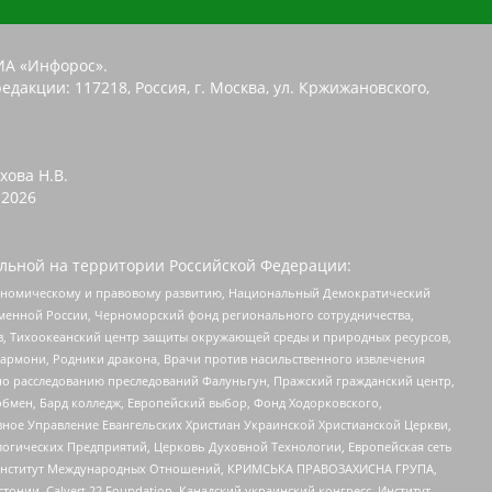
ИА «Инфорос».
едакции: 117218, Россия, г. Москва, ул. Кржижановского,
хова Н.В.
2026
льной на территории Российской Федерации:
кономическому и правовому развитию, Национальный Демократический
менной России, Черноморский фонд регионального сотрудничества,
, Тихоокеанский центр защиты окружающей среды и природных ресурсов,
 Хармони, Родники дракона, Врачи против насильственного извлечения
по расследованию преследований Фалуньгун, Пражский гражданский центр,
бмен, Бард колледж, Европейский выбор, Фонд Ходорковского,
ное Управление Евангельских Христиан Украинской Христианской Церкви,
огических Предприятий, Церковь Духовной Технологии, Европейская сеть
ий Институт Международных Отношений, КРИМСЬКА ПРАВОЗАХИСНА ГРУПА,
стонии, Calvert 22 Foundation, Канадский украинский конгресс, Институт