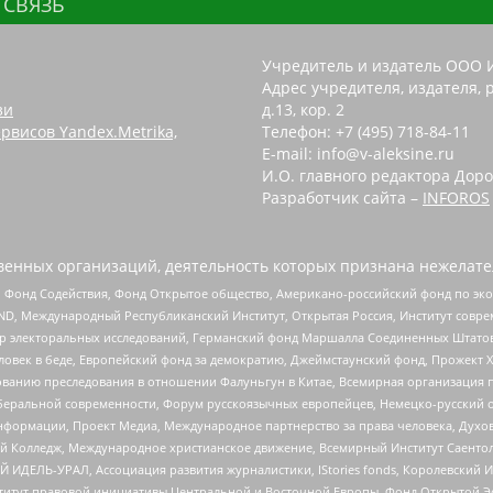
 СВЯЗЬ
Учредитель и издатель ООО 
Адрес учредителя, издателя, р
зи
д.13, кор. 2
рвисов Yandex.Metrika,
Телефон: +7 (495) 718-84-11
E-mail: info@v-aleksine.ru
И.О. главного редактора Доро
Разработчик сайта –
INFOROS
енных организаций, деятельность которых признана нежелате
 Фонд Содействия, Фонд Открытое общество, Американо-российский фонд по э
 Международный Республиканский Институт, Открытая Россия, Институт совре
р электоральных исследований, Германский фонд Маршалла Соединенных Штатов
еловек в беде, Европейский фонд за демократию, Джеймстаунский фонд, Прожект
дованию преследования в отношении Фалуньгун в Китае, Всемирная организация 
беральной современности, Форум русскоязычных европейцев, Немецко-русский о
формации, Проект Медиа, Международное партнерство за права человека, Духов
 Колледж, Международное христианское движение, Всемирный Институт Саентол
 ИДЕЛЬ-УРАЛ, Ассоциация развития журналистики, IStories fonds, Королевск
r, Институт правовой инициативы Центральной и Восточной Европы, Фонд Открытой Э