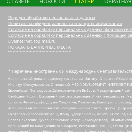
О ГАЗЕТЕ
НОВОСТИ
СТАТЬИ
ОБРАТНАЯ
Порядок обработки персональных данных
Политика конфиденциальности и защиты информации
Согласие на обработку персональных данных обратной свя
Согласие на обработку персональных данных с помощью се
LiveInternet, top.mail.ru
ПОКАЗАТЬ БАННЕРНЫЕ МЕСТА
* Перечень иностранных и международных неправительств
Национальный фонд в поддержку демократии, Институт Открытое Общество
Институт Международных Отношений, MEDIA DEVELOPMENT INVESTMENT FUND,
Европейская Платформа за Демократические Выборы, Международный цент
Свободная Россия, Всемирный конгресс украинцев, Атлантический совет, Ч
органов, Фалунь Дафа, Друзья Фалуньгун, Фалуньгун, Коалиция по рассле
Ассоциация школ политических исследований при Совете Европы, Центр ли
Оксфордский российский фонд, Фонд Будущее России, Компания свободы ин
Новое Поколение, Духовное Учебное Заведение Международный Библейский
организаций по наблюдению за выборами, Республика Польша, СВОБОДНЫЙ
Фонд имени Генриха Бёлля, Stichting Bellingcat, Bellingcat Ltd, The Inside