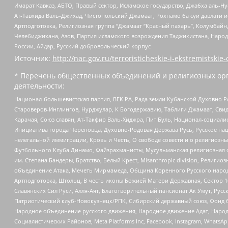
Имарат Кавказ, АБТО, Правый сектор, Исламское государство, Джабха аль-
Ат-Тавхида Валь-Джихад, Чистопольский Джамаат, Рохнамо ба суи давлати и
Артподготовка, Религиозная группа “Джамаат “Красный пахарь”, Колумбайн
Челебиджихана, Азов, Партия исламского возрождения Таджикистана, Народ
России, Айдар, Русский добровольческий корпус
Источник:
http://nac.gov.ru/terroristicheskie-i-ekstremistskie-
* Перечень общественных объединений и религиозных орг
деятельности:
Национал-большевистская партия, ВЕК РА, Рада земли Кубанской Духовно
Староверов-Инглингов, Нурджулар, К Богодержавию, Таблиги Джамаат, Сви
Карачая, Союз славян, Ат-Такфир Валь-Хиджра, Пит Буль, Национал-социал
Инициатива города Череповца, Духовно-Родовая Держава Русь, Русское н
нелегальной иммиграции, Кровь и Честь, О свободе совести и о религиоз
Футбольного Клуба Динамо, Файзрахманисты, Мусульманская религиозная о
им. Степана Бандеры, Братство, Белый Крест, Misanthropic division, Рели
объединение Атака, Мечеть Мирмамеда, Община Коренного Русского народа
Артподготовка, Штольц, В честь иконы Божией Матери Державная, Сектор 1
Славянских Сил Руси, Алля-Аят, Благотворительный пансионат Ак Умут, Русск
Патриотический клуб-Новокузнецк/РПК, Сибирский державный союз, Фонд б
Народное объединение русского движения, Народное движение Адат, Народ
Социалистических Районов, Meta Platforms Inc, Facebook, Instagram, Wha