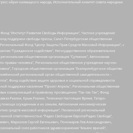
гресс ойрат-калмыцкого народа, Исполнительный комитет совета народных
евосточное общественное движение "Маяк", Санкт-Петербургская ЛГБТ-инициативная группа "Выход", Инициативная группа ЛГБТ+ "Реверс", Алексеев Андрей Викторович, Бекбулатова Таисия Львовна, Беляев Иван Михайлович, Владыкина Елена Сергеевна, Гельман Марат Александрович, Никульшина Вероника Юрьевна, Толоконникова Надежда Андреевна, Шендерович Виктор Анатольевич, Общество с ограниченной ответственностью "Данное сообщение", Общество с ограниченной ответственностью Издательский дом "Новая глава", Айнбиндер Александра Александровна, Московский комьюнити-центр для ЛГБТ+инициатив, Благотворительный фонд развития филантропии, Deutsche Welle (Германия, Kurt-Schumacher-Strasse 3, 53113 Bonn), Борзунова Мария Михайловна, Воробьев Виктор Викторович, Голубева Анна Львовна, Константинова Алла Михайловна, Малкова Ирина Владимировна, Мурадов Мурад Абдулгалимович, Осетинская Елизавета Николаевна, Понасенков Евгений Николаевич, Ганапольский Матвей Юрьевич, Киселев Евгений Алексеевич, Борухович Ирина Григорьевна, Дремин Иван Тимофеевич, Дубровский Дмитрий Викторович, Красноярская региональная общественная организация поддержки и развития альтернативных образовательных технологий и межкультурных коммуникаций "ИНТЕРРА", Маяковская Екатерина Алексеевна, Фейгин Марк Захарович, Филимонов Андрей Викторович, Дзугкоева Регина Николаевна, Доброхотов Роман Александрович, Дудь Юрий Александрович, Елкин Сергей Владимирович, Кругликов Кирилл Игоревич, Сабунаева Мария Леонидовна, Семенов Алексей Владимирович, Шаинян Карен Багратович, Шульман Екатерина Михайловна, Асафьев Артур Валерьевич, Вахштайн Виктор Семенович, Венедиктов Алексей Алексеевич, Лушникова Екатерина Евгеньевна, Волков Леонид Михайлович, Невзоров Александр Глебович, Пархоменко Сергей Борисович, Сироткин Ярослав Николаевич, Кара-Мурза Владимир Владимирович, Баранова Наталья Владимировна, Гозман Леонид Яковлевич, Кагарлицкий Борис Юльевич, Климарев Михаил Валерьевич, Милов Владимир Станиславович, Автономная некоммерческая организация Краснодарский центр современного искусства "Типография", Моргенштерн Алишер Тагирович, Соболь Любовь Эдуардовна, Общество с ограниченной ответственностью "ЛИЗА НОРМ", Каспаров Гарри Кимович, Ходорковский Михаил Борисович, Общество с ограниченной ответственностью "Апрельские тезисы", Данилович Ирина Брониславовна, Кашин Олег Владимирович, Петров Николай Владимирович, Пивоваров Алексей Владимирович, Соколов Михаил Владимирович, Цветкова Юлия Владимировна, Чичваркин Евгений Александрович, Комитет против пыток/Команда против пыток, Общество с ограниченной ответственностью "Первый научный", Общество с ограниченной ответственностью "Вертолет и ко", Белоцерковская Вероника Борисовна, Кац Максим Евгеньевич, Лазарева Татьяна Юрьевна, Шаведдинов Руслан Табризович, Яшин Илья Валерьевич, Общество с ограниченной ответственностью "Иноагент ААВ", Алешковский Дмитрий Петрович, Альбац Евгения Марковна, Быков Дмитрий Львович, Галямина Юлия Евгеньевна, Лойко Сергей Леонидович, Мартынов Кирилл Константинович, Медведев Сергей Александрович, Крашенинников Федор Геннадиевич, Гордеева Катерина Вл