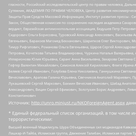
гласности, Российский исследовательский центр по правам человека, Даль
Сутяжник, АКАДЕМИЯ ПО ПРАВАМ ЧЕЛОВЕКА, Центр развития некоммерческих
Защиты Прав Средств Массовой Информации, Институт развития прессы - Си
Закон, Общественная комиссия по сохранению наследия академика Сахаров
вердикт, Евразийская антимонопольная ассоциация, Бедушев Петр Петрови
Сидорович Ольга Борисовна, Туровский Александр Алексеевич, Васильева А
Евгеньевич, Барахоев Магомед Бекханович, Шарипков Олег Викторович, М
Тимур Рифгатович, Романова Ольга Евгеньевна, Щаров Сергей Алексадрови
Петровна, Кочеткова Татьяна Владимировна, Чуркина Наталья Валерьевна, 
Илларионова Юлия Юрьевна, Саранг Анна Васильевна, Захарова Светлана 
Гефтер Валентин Михайлович, Симонов Алексей Кириллович, Флиге Ирина 
Беляев Сергей Иванович, Голубева Елена Николаевна, Ганнушкина Светлана
Вячеславович, Арапова Галина Юрьевна, Свечников Анатолий Мариевич, П
Лукашевский Сергей Маркович, Бахмин Вячеслав Иванович, Шабад Анатоли
Александрович, Вицин Сергей Ефимович, Золотухин Борис Андреевич, Леви
Константинович
Источник:
http://unro.minjust.ru/NKOForeignAgent.aspx
данн
* Единый федеральный список организаций, в том числе и
террористическими:
Высший военный Маджлисуль Шура Объединенных сил моджахедов Кавказа, Ко
Лашкар-И-Тайба, Исламская группа, Движение Талибан, Исламская партия Т