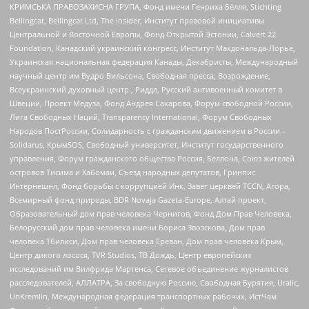
КРИМСЬКА ПРАВОЗАХИСНА ГРУПА, Фонд имени Генриха Бёлля, Stichting
Bellingcat, Bellingcat Ltd, The Insider, Институт правовой инициативы
Центральной и Восточной Европы, Фонд Открытой Эстонии, Calvert 22
Foundation, Канадский украинский конгресс, Институт Макдональда-Лорье,
Украинская национальная федерация Канады, Декабристы, Международный
научный центр им Вудро Вильсона, Свободная пресса, Возрождение,
Всеукраинский духовный центр , Риддл, Русский антивоенный комитет в
Швеции, Проект Медуза, Фонд Андрея Сахарова, Форум свободной России,
Лига Свободных Наций, Transparеncy International, Форум Свободных
Народов ПостРоссии, Солидарность с гражданским движением в России –
Solidarus, КрымSOS, Свободный университет, Институт государственного
управления, Форум гражданского общества Россия, Беллона, Союз жителей
островов Тисима и Хабомаи, Съезд народных депутатов, Гринпис
Интернешнл, Фонд борьбы с коррупцией Инк, Завет церквей TCCN, Агора,
Всемирный фонд природы, BDR Novaja Gazeta-Europe, Алтай проект,
Образовательный дом прав человека Чернигов, Фонд Дом Прав Человека,
Белорусский дом прав человека имени Бориса Звозскова, Дом прав
человека Тбилиси, Дом прав человека Ереван, Дом прав человека Крым,
Центр дикого лосося, TVR Studios, ТВ Дождь, Центр европейских
исследований им Вилфрида Мартенса, Сетевое объединение журналистов
расследователей, АЛЛАТРА, За свободную Россию, Свободная Бурятия, Uralic,
UnKremlin, Международная федерация транспортных рабочих, ИстЧам