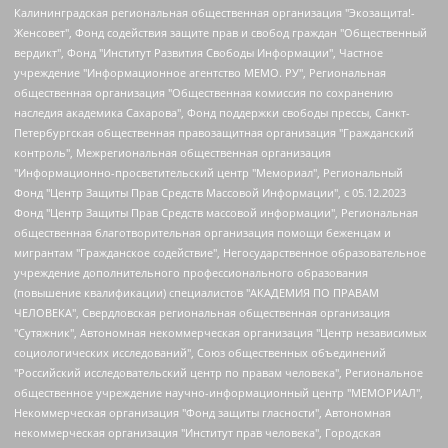
Калининградская региональная общественная организация "Экозащита!-Женсовет", Фонд содействия защите прав и свобод граждан "Общественный вердикт", Фонд "Институт Развития Свободы Информации", Частное учреждение "Информационное агентство МЕМО. РУ", Региональная общественная организация "Общественная комиссия по сохранению наследия академика Сахарова", Фонд поддержки свободы прессы, Санкт-Петербургская общественная правозащитная организация "Гражданский контроль", Межрегиональная общественная организация "Информационно-просветительский центр "Мемориал", Региональный Фонд "Центр Защиты Прав Средств Массовой Информации", с 05.12.2023 Фонд "Центр Защиты Прав Средств массовой информации", Региональная общественная благотворительная организация помощи беженцам и мигрантам "Гражданское содействие", Негосударственное образовательное учреждение дополнительного профессионального образования (повышение квалификации) специалистов "АКАДЕМИЯ ПО ПРАВАМ ЧЕЛОВЕКА", Свердловская региональная общественная организация "Сутяжник", Автономная некоммерческая организация "Центр независимых социологических исследований", Союз общественных объединений "Российский исследовательский центр по правам человека", Региональное общественное учреждение научно-информационный центр "МЕМОРИАЛ", Некоммерческая организация "Фонд защиты гласности", Автономная некоммерческая организация "Институт прав человека", Городская общественная организация "Екатеринбургское общество "МЕМОРИАЛ", Городская общественная организация "Рязанское историко-просветительское и правозащитное общество "Мемориал" (Рязанский Мемориал), Челябинский региональный орган общественной самодеятельности – женское общественное объединение "Женщины Евразии", Челябинский региональный орган общественной самодеятельности "Уральская правозащитная группа", Фонд содействия защите здоровья и социальной справедливости имени Андрея Рылькова, Автономная Некоммерческая Организация "Аналитический Центр Юрия Левады", Автономная некоммерческая организация социальной поддержки населения "Проект Апрель", Региональная общественная организация помощи женщинам и детям, находящимся в кризисной ситуации "Информационно-методический центр "Анна", Фонд содействия развитию массовых коммуникаций и правовому просвещению "Так-так-Так", Фонд содействия устойчивому развитию "Серебряная тайга", Свердловский региональный общественный фонд социальных проектов "Новое время", "Idel.Реалии", Кавказ.Реалии, Крым.Реалии, Телеканал Настоящее Время, Татаро-башкирская служба Радио Свобода (Azatliq Radiosi), Радио Свободная Европа/Радио Свобода (PCE/PC), "Сибирь.Реалии", "Фактограф", Благотворительный фонд помощи осужденным и их семьям, Автономная некоммерческая организация "Институт глобализации и социальных движений", Фонд "В защиту прав заключенных", Частное учреждение "Центр поддержки и содействия развитию средств массовой информации", Пензенский региональный общественный благотворительный фонд "Гражданский союз", "Север.Реалии", Некоммерческая организация Фонд "Правовая инициатива", Общество с ограниченной ответственностью "Радио Свободная Европа/Радио Свобода", Чешское информационное агентство "MEDIUM-ORIENT", Красноярская региональная общественная организация "Мы против СПИДа", Камалягин Денис Николаевич, Маркелов Сергей Евгеньевич, Пономарев Лев Александрович, Савицкая Людмила Алексеевна, Автономная некоммерческая организация "Центр по работе с проблемой насилия "НАСИЛИЮ.НЕТ", Межрегиональный профессиональный союз работников здравоохранения "Альянс врачей", Юридическое лицо, зарегистрированное в Латвийской Республике, SIA "Medusa Project" (регистрационный номер 40103797863, дата регистрации 10.06.2014), Некоммерческая организация "Фонд по борьбе с коррупцией", Автономная некоммерческая организация "Институт права и публичной политики", Баданин Роман Сергеевич, Гликин Максим Александрович, Железнова Мария Михайловна, Лукьянова Юлия Сергеевна, Маетная Елизавета Витальевна, Маняхин Петр Борисович, Чуракова Ольга Владимировна, Ярош Юлия Петровна, Юридическое лицо "The Insider SIA", зарегистрированное в Риге, Латвийская Республика (дата регистрации 26.06.2015), являющееся администратором доменного имени интернет-издания "The Insider SIA", https://theins.ru, Постернак Алексей Евгеньевич, Рубин Михаил Аркадьевич, Анин Роман Александрович, Юридическое лицо Istories fonds, зарегистрированное в Латвийской Республике (регистрационный номер 50008295751, дата регистрации 24.02.2020), Великовский Дмитрий Александрович, Долинина Ирина Николаевна, Мароховская Алеся Алексеевна, Шлейнов Роман Юрьевич, Шмагун Олеся Валентиновна, Общество с ограниченной ответственностью "Альтаир 2021", Общество с ограниченной ответственностью "Вега 2021", Общество с ограниченной ответственностью "Главный редактор 2021", Общество с ограниченной ответственностью "Ромашки монолит", Важенков Артем Валерьевич, Ивановская областная общественная организация "Центр гендерных исследований", Гурман Юрий Альбертович, Медиапроект "ОВД-Инфо", Егоров Владимир Владимирович, Жилинский Владимир Александрович, Общество с ограниченной ответственностью "ЗП", Иванова София Юрьевна, Карезина Инна Павловна, Кильтау Екатерина Викторовна, Петров Алексей Викторович, Пискунов Сергей Евгеньевич, Смирнов Сергей Сергеевич, Тихонов Михаил Сергеевич, Общество с ограниченной ответственностью "ЖУРНАЛИСТ-ИНОСТРАННЫЙ АГЕНТ", Арапова Галина Юрьевна, Вольтская Татьяна Анатольевна, Американская компания "Mason G.E.S. Anonymous Foundation" (США), являющаяся владельцем интернет-издания https://mnews.world/, Компания "Stichting Bellingcat", зарегистрированная в Нидерландах (дата регистрации 11.07.2018), Захаров Андрей Вячеславович, Клепиковская Екатерина Дмитриевна, Общество с ограниченной ответственностью "МЕМО", Перл Роман Александрович, Симонов Евгений Алексеевич, Соловьева Елена Анатольевна, Сотников Даниил Владимирович, Сурначева Елизавета Дмитриевна, Автономная некоммерческая организация по защите прав человека и информированию населения "Якутия – Наше Мнение", Общество с ограниченной ответственностью "Москоу диджитал медиа", с 26.01.2023 Общество с ограниченной ответственностью "Чайка Белые сады", Ветошкина Валерия Валерьевна, Заговора Максим Александрович, Межрегиональное общественное движение "Российская ЛГБТ - сеть", Оленичев Максим Владимирович, Павлов Иван Юрьевич, Скворцова Елена Сергеевна, Общество с ограниченной ответственностью "Как бы инагент", Кочетков Игорь Викторович, Общество с ограниченной ответственностью "Честные выборы", Еланчик Олег Александрович, Общество с ограниченной ответственностью "Нобелевский призыв", Гималова Регина Эмилевна, Григорьев Андрей Валерьевич, Григорьева Алина Александровна, Ассоциация по содействию защите прав призывников, альтернативнослужащих и военнослужащих "Правозащитная группа "Гражданин.Армия.Право", Хисамова Регина Фаритовна, Автономная некоммерческая организация по реализации социально-правовых программ "Лилит", Дальневосточное общественное движение "Маяк", Санкт-Петербургская ЛГБТ-инициативная группа "Выход", Инициативная группа ЛГБТ+ "Реверс", Алексеев Андрей Викторович, Бекбулатова Таисия Львовна, Беляев Иван Михайлович, Владыкина Елена Сергеевна, Гельман Марат Александрович, Никульшина Вероника Юрьевна, Толоконникова Надежда Андреевна, Шендерович Виктор Анатольевич, Общество с ограниченной ответственностью "Данное сообщение", Общество с ограниченной ответственностью Издательский дом "Новая глава", Айнбиндер Александра Александровна, Московский комьюнити-центр для ЛГБТ+инициатив, Благотворительный фонд развития филантропии, Deutsche Welle (Германия, Kurt-Schumacher-Strasse 3, 53113 Bonn), Борзунова Мария Михайловна, Воробьев Виктор Викторович, Голубева Анна Львовна, Константинова Алла Михайловна, Малкова Ирина Владимировна, Мурадов Мурад Абдулгалимович, Осетинская Елизавета Николаевна, Понасенков Евгений Николаевич, Ганапольский Матвей Юрьевич, Киселев Евгений Алексеевич, Борухович Ирина Григорьевна, Дремин Иван Тимофеевич, Дубровский Дмитрий Викторович, Красноярская региональная общественная организация поддержки и развития альтернативных образовательных технологий и межкультурных коммуникаций "ИНТЕРРА", Маяковская Екатерина Алексеевна, Фейгин Марк Захарович, Филимонов Андрей Викторович, Дзугкоева Регина Николаевна, Доброхотов Роман Александрович, Дудь Юрий Александрович, Елкин Сергей Владимирович, Кругликов Кирилл Игоревич, Сабунаева Мария Леонидовна, Семенов Алексей Владимирович, Шаинян Карен Багратович, Шульман Екатерина Михайловна, Асафьев Артур Валерьевич, Вахштайн Виктор Семенович, Венедиктов Алексей Алексеевич, Лушникова Екатерина Евгеньевна, Волков Леонид Михайлович, Невзоров Александр Глебович, Пархоменко Сергей Борисович, Сироткин Ярослав Николаевич, Кара-Мурза Владимир Владимирович, Баранова Наталья Владимировна, Гозман Леонид Яковлевич, Кагарлицкий Борис Юльевич, Климарев Михаил Валерьевич, Милов Владимир Станиславович, Автономная некоммерческая организация Краснодарский центр современного искусства "Типография", Моргенштерн Алишер Тагирович, Соболь Любовь Эдуардовна, Общество с ограниченной ответственностью "ЛИЗА НОРМ", Каспаров Гарри Кимович, Ходорковский Михаил Борисович, Общество с ограниченной ответственностью "Апрельские тезисы", Данилович Ирина Брониславовна, Кашин Олег Владимирович, Петров Николай Владимирович, Пивоваров Алексей Владимирович, Соколов Михаил Владимирович, Цветкова Юлия Владимировна, Чичваркин Евгений Александрович, Комитет против пыток/Команда против пыток, Общество с ограниченной ответственностью "Первый научный", Общество с ограниченной ответственностью "Вертолет и ко", Белоцерковская Вероника Борисовна, Кац Максим Евгеньевич, Лазарева Татьяна Юрьевна, Шаведдинов Руслан Табризович, Яшин Илья Валерьевич, Общество с ограниченной ответственностью "Иноагент ААВ", Алешковский Дмитрий Петрович, Альбац Евгения Марковна, Быков Дмитрий Львович, Галямина Юлия Евгеньевна, Лойко Сергей Леонидович, Мартынов Кирилл Константинович, Медведев Сергей Александрович, Крашенинников Федор Геннадиевич, Гордеева Катерина Вл