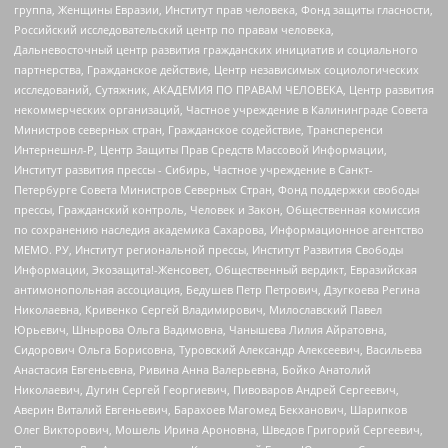
группа, Женщины Евразии, Институт прав человека, Фонд защиты гласности,
Российский исследовательский центр по правам человека,
Дальневосточный центр развития гражданских инициатив и социального
партнерства, Гражданское действие, Центр независимых социологических
исследований, Сутяжник, АКАДЕМИЯ ПО ПРАВАМ ЧЕЛОВЕКА, Центр развития
некоммерческих организаций, Частное учреждение в Калининграде Совета
Министров северных стран, Гражданское содействие, Трансперенси
Интернешнл-Р, Центр Защиты Прав Средств Массовой Информации,
Институт развития прессы - Сибирь, Частное учреждение в Санкт-
Петербурге Совета Министров Северных Стран, Фонд поддержки свободы
прессы, Гражданский контроль, Человек и Закон, Общественная комиссия
по сохранению наследия академика Сахарова, Информационное агентство
МЕМО. РУ, Институт региональной прессы, Институт Развития Свободы
Информации, Экозащита!-Женсовет, Общественный вердикт, Евразийская
антимонопольная ассоциация, Бедушев Петр Петрович, Дзугкоева Регина
Николаевна, Кривенко Сергей Владимирович, Милославский Павел
Юрьевич, Шнырова Ольга Вадимовна, Чанышева Лилия Айратовна,
Сидорович Ольга Борисовна, Туровский Александр Алексеевич, Васильева
Анастасия Евгеньевна, Ривина Анна Валерьевна, Бойко Анатолий
Николаевич, Дугин Сергей Георгиевич, Пивоваров Андрей Сергеевич,
Аверин Виталий Евгеньевич, Барахоев Магомед Бекханович, Шарипков
Олег Викторович, Мошель Ирина Ароновна, Шведов Григорий Сергеевич,