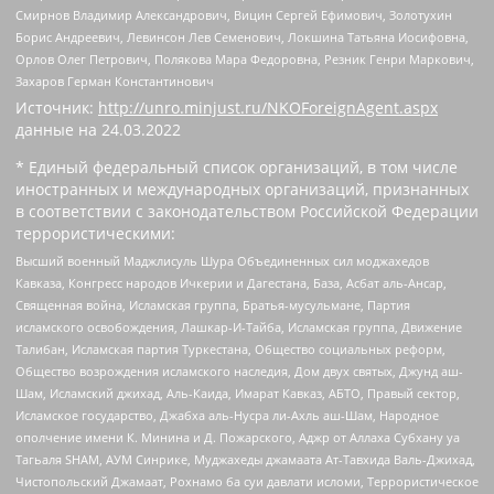
Смирнов Владимир Александрович, Вицин Сергей Ефимович, Золотухин
Борис Андреевич, Левинсон Лев Семенович, Локшина Татьяна Иосифовна,
Орлов Олег Петрович, Полякова Мара Федоровна, Резник Генри Маркович,
Захаров Герман Константинович
Источник:
http://unro.minjust.ru/NKOForeignAgent.aspx
данные на
24.03.2022
* Единый федеральный список организаций, в том числе
иностранных и международных организаций, признанных
в соответствии с законодательством Российской Федерации
террористическими:
Высший военный Маджлисуль Шура Объединенных сил моджахедов
Кавказа, Конгресс народов Ичкерии и Дагестана, База, Асбат аль-Ансар,
Священная война, Исламская группа, Братья-мусульмане, Партия
исламского освобождения, Лашкар-И-Тайба, Исламская группа, Движение
Талибан, Исламская партия Туркестана, Общество социальных реформ,
Общество возрождения исламского наследия, Дом двух святых, Джунд аш-
Шам, Исламский джихад, Аль-Каида, Имарат Кавказ, АБТО, Правый сектор,
Исламское государство, Джабха аль-Нусра ли-Ахль аш-Шам, Народное
ополчение имени К. Минина и Д. Пожарского, Аджр от Аллаха Субхану уа
Тагьаля SHAM, АУМ Синрике, Муджахеды джамаата Ат-Тавхида Валь-Джихад,
Чистопольский Джамаат, Рохнамо ба суи давлати исломи, Террористическое