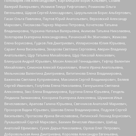
Пономарев Лев Александрович, Каргалицкий Борис Юльевич, Созаев
Валерий Валерьевич, Исламов Тимур Рифгатович, Романова Ольга
Евгеньевна, Щаров Сергей Алексадрович, Цирульников Борис Альбертович,
Гасан Ольга Павловна, Паутов Юрий Анатольевич, Верховский Александр
Маркович, Пислакова-Паркер Марина Петровна, Кочеткова Татьяна
Владимировна, Чуркина Наталья Валерьевна, Акимова Татьяна Николаевна,
Золотарева Екатерина Александровна, Рачинский Ян Збигневич, Жемкова
Елена Борисовна, Гудков Лев Дмитриевич, Илларионова Юлия Юрьевна,
Саранг Анна Васильевна, Захарова Светлана Сергеевна, Аверин Владимир
Анатольевич, Щур Татьяна Михайловна, Щур Николай Алексеевич,
Блинушов Андрей Юрьевич, Мосин Алексей Геннадьевич, Гефтер Валентин
Михайлович, Симонов Алексей Кириллович, Флиге Ирина Анатольевна,
Мельникова Валентина Дмитриевна, Вититинова Елена Владимировна,
Баженова Светлана Куприяновна, Максимов Сергей Владимирович, Беляев
Сергей Иванович, Голубева Елена Николаевна, Ганнушкина Светлана
Алексеевна, Закс Елена Владимировна, Буртина Елена Юрьевна, Гендель
Людмила Залмановна, Кокорина Екатерина Алексеевна, Шуманов Илья
Вячеславович, Арапова Галина Юрьевна, Свечников Анатолий Мариевич,
Прохоров Вадим Юрьевич, Шахова Елена Владимировна, Подузов Сергей
Васильевич, Протасова Ирина Вячеславовна, Литинский Леонид Борисович,
Лукашевский Сергей Маркович, Бахмин Вячеслав Иванович, Шабад
Анатолий Ефимович, Сухих Дарья Николаевна, Орлов Олег Петрович,
Добровольская Анна Дмитриевна, Королева Александра Евгеньевна,