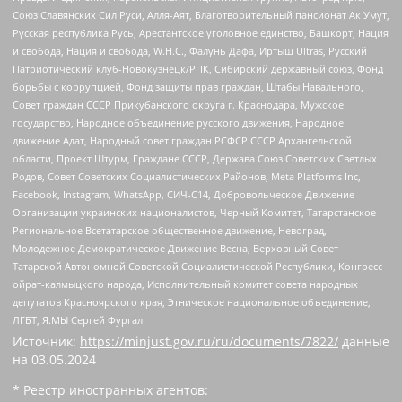
Союз Славянских Сил Руси, Алля-Аят, Благотворительный пансионат Ак Умут,
Русская республика Русь, Арестантское уголовное единство, Башкорт, Нация
и свобода, Нация и свобода, W.H.С., Фалунь Дафа, Иртыш Ultras, Русский
Патриотический клуб-Новокузнецк/РПК, Сибирский державный союз, Фонд
борьбы с коррупцией, Фонд защиты прав граждан, Штабы Навального,
Совет граждан СССР Прикубанского округа г. Краснодара, Мужское
государство, Народное объединение русского движения, Народное
движение Адат, Народный совет граждан РСФСР СССР Архангельской
области, Проект Штурм, Граждане СССР, Держава Союз Советских Светлых
Родов, Совет Советских Социалистических Районов, Meta Platforms Inc,
Facebook, Instagram, WhatsApp, СИЧ-С14, Добровольческое Движение
Организации украинских националистов, Черный Комитет, Татарстанское
Региональное Всетатарское общественное движение, Невоград,
Молодежное Демократическое Движение Весна, Верховный Совет
Татарской Автономной Советской Социалистической Республики, Конгресс
ойрат-калмыцкого народа, Исполнительный комитет совета народных
депутатов Красноярского края, Этническое национальное объединение,
ЛГБТ, Я.МЫ Сергей Фургал
Источник:
https://minjust.gov.ru/ru/documents/7822/
данные
на
03.05.2024
* Реестр иностранных агентов: