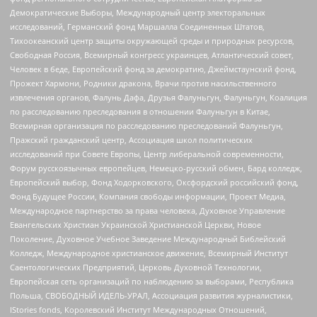
Демократические Выборы, Международный центр электоральных
исследований, Германский фонд Маршалла Соединенных Штатов,
Тихоокеанский центр защиты окружающей среды и природных ресурсов,
Свободная Россия, Всемирный конгресс украинцев, Атлантический совет,
Человек в беде, Европейский фонд за демократию, Джеймстаунский фонд,
Прожект Хармони, Родники дракона, Врачи против насильственного
извлечения органов, Фалунь Дафа, Друзья Фалуньгун, Фалуньгун, Коалиция
по расследованию преследования в отношении Фалуньгун в Китае,
Всемирная организация по расследованию преследований Фалуньгун,
Пражский гражданский центр, Ассоциация школ политических
исследований при Совете Европы, Центр либеральной современности,
Форум русскоязычных европейцев, Немецко-русский обмен, Бард колледж,
Европейский выбор, Фонд Ходорковского, Оксфордский российский фонд,
Фонд Будущее России, Компания свободы информации, Проект Медиа,
Международное партнерство за права человека, Духовное Управление
Евангельских Христиан Украинской Христианской Церкви, Новое
Поколение, Духовное Учебное Заведение Международный Библейский
Колледж, Международное христианское движение, Всемирный Институт
Саентологических Предприятий, Церковь Духовной Технологии,
Европейская сеть организаций по наблюдению за выборами, Республика
Польша, СВОБОДНЫЙ ИДЕЛЬ-УРАЛ, Ассоциация развития журналистики,
IStories fonds, Королевский Институт Международных Отношений,