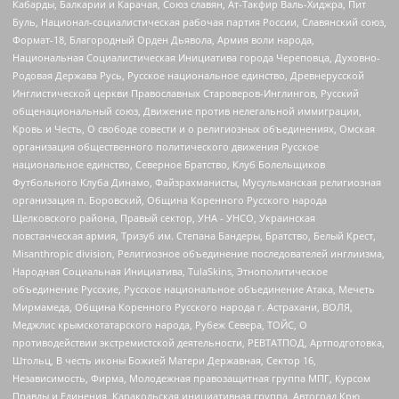
Кабарды, Балкарии и Карачая, Союз славян, Ат-Такфир Валь-Хиджра, Пит
Буль, Национал-социалистическая рабочая партия России, Славянский союз,
Формат-18, Благородный Орден Дьявола, Армия воли народа,
Национальная Социалистическая Инициатива города Череповца, Духовно-
Родовая Держава Русь, Русское национальное единство, Древнерусской
Инглистической церкви Православных Староверов-Инглингов, Русский
общенациональный союз, Движение против нелегальной иммиграции,
Кровь и Честь, О свободе совести и о религиозных объединениях, Омская
организация общественного политического движения Русское
национальное единство, Северное Братство, Клуб Болельщиков
Футбольного Клуба Динамо, Файзрахманисты, Мусульманская религиозная
организация п. Боровский, Община Коренного Русского народа
Щелковского района, Правый сектор, УНА - УНСО, Украинская
повстанческая армия, Тризуб им. Степана Бандеры, Братство, Белый Крест,
Misanthropic division, Религиозное объединение последователей инглиизма,
Народная Социальная Инициатива, TulaSkins, Этнополитическое
объединение Русские, Русское национальное объединение Атака, Мечеть
Мирмамеда, Община Коренного Русского народа г. Астрахани, ВОЛЯ,
Меджлис крымскотатарского народа, Рубеж Севера, ТОЙС, О
противодействии экстремистской деятельности, РЕВТАТПОД, Артподготовка,
Штольц, В честь иконы Божией Матери Державная, Сектор 16,
Независимость, Фирма, Молодежная правозащитная группа МПГ, Курсом
Правды и Единения, Каракольская инициативная группа, Автоград Крю,