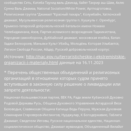
сообщество Сеть, Катиба Таухид валь-Джихад, Хайят Тахрир аш-Шам, Ахлю
Сунна Валь Джамаа, National Socialism/White Power, Артподготовка,
Религиозная группа “Джамаат “Красный пахарь”, Колумбайн, Хатлонский
джамаат, Мусульманская религиозная группа п. Кушкуль г. Оренбург,
Крымско-татарский добровольческий батальон имени Номана
Челебиджихана, Азов, Партия исламского возрождения Таджикистана,
Народная самооборона, Дуббайский джамаат, московская ячейка, Батал-
Хаджи Белхороев, Маньяки Культ Убийц, Молодёжь Которая Улыбается,
Легион Свобода России, Айдар, Русский добровольческий корпус
Источник:
http://nac.gov.ru/terroristicheskie-i-ekstremistskie-
organizacii-i-materialy.html
данные на
16.11.2023
* Перечень общественных объединений и религиозных
организаций в отношении которых судом принято
вступившее в законную силу решение о ликвидации или
запрете деятельности:
Национал-большевистская партия, ВЕК РА, Рада земли Кубанской Духовно
Родовой Державы Русь, Община Духовного Управления Асгардской Веси
Беловодья, Славянская Община Капища Веды Перуна, Мужская Духовная
Семинария Староверов-Инглингов, Нурджулар, К Богодержавию, Таблиги
Джамаат, Свидетели Иеговы, Русское национальное единство, Национал-
социалистическое общество, Джамаат мувахидов, Объединенный Вилайат