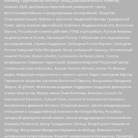
Финланд, Гудзоновский институт, Фонд Демократического Развития,
Комитет-2024, Центрально-Европейский университет, Центр
восточноевропейских и международных исследований, Общество
Сторожевой башни, Библии и трактатов Свидетелей Иеговы, Гражданский
Совет, Центр анализа европейской политики, Академическая сеть Восточная
Европа, Российский комитет действия, РЭНД корпорейшн, Русская Америка
за демократию в России, Настоящая Россия, Глобальная сеть журналистов-
расследователей, Служба поддержки, Свободная Россия Берлин, Свободная
Россия Северный Рейн-Вестфалия, Фонд глобальной помощи, Антивоенный
комитет России, Russie-Libertes, La Asocicion de Rusos Libres, Союз за
возвращение Северных территорий, Крымскотатарский Ресурсный Центр,
Глобальный союз IndustriALL, Russian Election Monitor, Article 19, Мнение
медиа, Федерация анархического черного креста, Радио Свободная Европа,
Германское общество изучения Восточной Европы, Фонд имени Фридриха
Эберта, XZ gGmbH, Мобильная академия поддержки гендерной демократии
и миротворчества, Форум имени Льва Копелева, American Councils for
International Education, Cultural Vistas, Institute of International Education,
Антивоенное движение Антальи, Открытый диалог, Школа международных
отношений и государственной политики им Питера Мунка, Российско-
канадский демократический альянс, Школа международных отношений им
Нормана Патерсона, Центр Гражданских Свобод, Фонд Бориса Немцова за
Свободу, Фонд имени Фридриха Науманна за свободу, Феминистское
антивоенное сопротивление, Комитет независимости Ингушетии, Прометей,