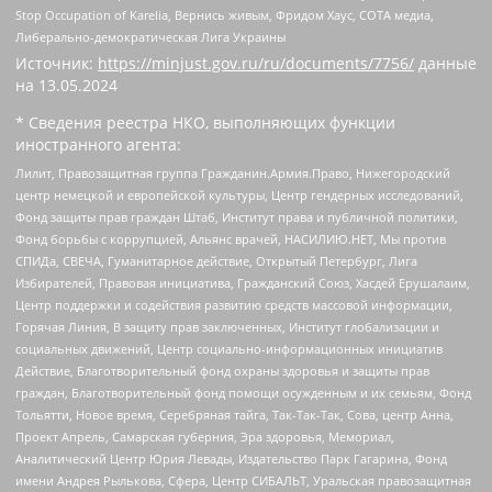
Stop Occupation of Karelia, Вернись живым, Фридом Хаус, СОТА медиа,
Либерально-демократическая Лига Украины
Источник:
https://minjust.gov.ru/ru/documents/7756/
данные
на
13.05.2024
* Сведения реестра НКО, выполняющих функции
иностранного агента:
Лилит, Правозащитная группа Гражданин.Армия.Право, Нижегородский
центр немецкой и европейской культуры, Центр гендерных исследований,
Фонд защиты прав граждан Штаб, Институт права и публичной политики,
Фонд борьбы с коррупцией, Альянс врачей, НАСИЛИЮ.НЕТ, Мы против
СПИДа, СВЕЧА, Гуманитарное действие, Открытый Петербург, Лига
Избирателей, Правовая инициатива, Гражданский Союз, Хасдей Ерушалаим,
Центр поддержки и содействия развитию средств массовой информации,
Горячая Линия, В защиту прав заключенных, Институт глобализации и
социальных движений, Центр социально-информационных инициатив
Действие, Благотворительный фонд охраны здоровья и защиты прав
граждан, Благотворительный фонд помощи осужденным и их семьям, Фонд
Тольятти, Новое время, Серебряная тайга, Так-Так-Так, Сова, центр Анна,
Проект Апрель, Самарская губерния, Эра здоровья, Мемориал,
Аналитический Центр Юрия Левады, Издательство Парк Гагарина, Фонд
имени Андрея Рылькова, Сфера, Центр СИБАЛЬТ, Уральская правозащитная