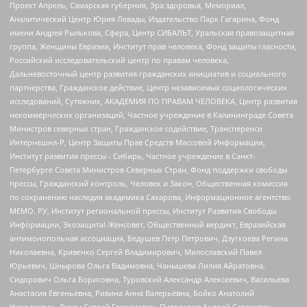
Проект Апрель, Самарская губерния, Эра здоровья, Мемориал,
Аналитический Центр Юрия Левады, Издательство Парк Гагарина, Фонд
имени Андрея Рылькова, Сфера, Центр СИБАЛЬТ, Уральская правозащитная
группа, Женщины Евразии, Институт прав человека, Фонд защиты гласности,
Российский исследовательский центр по правам человека,
Дальневосточный центр развития гражданских инициатив и социального
партнерства, Гражданское действие, Центр независимых социологических
исследований, Сутяжник, АКАДЕМИЯ ПО ПРАВАМ ЧЕЛОВЕКА, Центр развития
некоммерческих организаций, Частное учреждение в Калининграде Совета
Министров северных стран, Гражданское содействие, Трансперенси
Интернешнл-Р, Центр Защиты Прав Средств Массовой Информации,
Институт развития прессы - Сибирь, Частное учреждение в Санкт-
Петербурге Совета Министров Северных Стран, Фонд поддержки свободы
прессы, Гражданский контроль, Человек и Закон, Общественная комиссия
по сохранению наследия академика Сахарова, Информационное агентство
МЕМО. РУ, Институт региональной прессы, Институт Развития Свободы
Информации, Экозащита!-Женсовет, Общественный вердикт, Евразийская
антимонопольная ассоциация, Бедушев Петр Петрович, Дзугкоева Регина
Николаевна, Кривенко Сергей Владимирович, Милославский Павел
Юрьевич, Шнырова Ольга Вадимовна, Чанышева Лилия Айратовна,
Сидорович Ольга Борисовна, Туровский Александр Алексеевич, Васильева
Анастасия Евгеньевна, Ривина Анна Валерьевна, Бойко Анатолий
Николаевич, Дугин Сергей Георгиевич, Пивоваров Андрей Сергеевич,