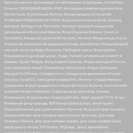
Европейская сеть организаций по наблюдению за выборами, Республика
Польша, СВОБОДНЫЙ ИДЕЛЬ-УРАЛ, Ассоциация развития журналистики,
IStories fonds, Королевский Институт Международных Отношений,
КРИМСЬКА ПРАВОЗАХИСНА ГРУПА, Фонд имени Генриха Бёлля, Stichting
Bellingcat, Bellingcat Ltd, The Insider, Институт правовой инициативы
Центральной и Восточной Европы, Фонд Открытой Эстонии, Calvert 22
Foundation, Канадский украинский конгресс, Институт Макдональда-Лорье,
Украинская национальная федерация Канады, Декабристы, Международный
научный центр им Вудро Вильсона, Свободная пресса, Возрождение,
Всеукраинский духовный центр , Риддл, Русский антивоенный комитет в
Швеции, Проект Медуза, Фонд Андрея Сахарова, Форум свободной России,
Лига Свободных Наций, Transparеncy International, Форум Свободных
Народов ПостРоссии, Солидарность с гражданским движением в России –
Solidarus, КрымSOS, Свободный университет, Институт государственного
управления, Форум гражданского общества Россия, Беллона, Союз жителей
островов Тисима и Хабомаи, Съезд народных депутатов, Гринпис
Интернешнл, Фонд борьбы с коррупцией Инк, Завет церквей TCCN, Агора,
Всемирный фонд природы, BDR Novaja Gazeta-Europe, Алтай проект,
Образовательный дом прав человека Чернигов, Фонд Дом Прав Человека,
Белорусский дом прав человека имени Бориса Звозскова, Дом прав
человека Тбилиси, Дом прав человека Ереван, Дом прав человека Крым,
Центр дикого лосося, TVR Studios, ТВ Дождь, Центр европейских
исследований им Вилфрида Мартенса, Сетевое объединение журналистов