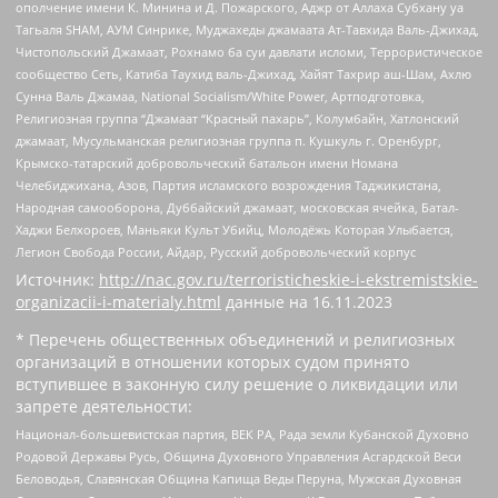
ополчение имени К. Минина и Д. Пожарского, Аджр от Аллаха Субхану уа
Тагьаля SHAM, АУМ Синрике, Муджахеды джамаата Ат-Тавхида Валь-Джихад,
Чистопольский Джамаат, Рохнамо ба суи давлати исломи, Террористическое
сообщество Сеть, Катиба Таухид валь-Джихад, Хайят Тахрир аш-Шам, Ахлю
Сунна Валь Джамаа, National Socialism/White Power, Артподготовка,
Религиозная группа “Джамаат “Красный пахарь”, Колумбайн, Хатлонский
джамаат, Мусульманская религиозная группа п. Кушкуль г. Оренбург,
Крымско-татарский добровольческий батальон имени Номана
Челебиджихана, Азов, Партия исламского возрождения Таджикистана,
Народная самооборона, Дуббайский джамаат, московская ячейка, Батал-
Хаджи Белхороев, Маньяки Культ Убийц, Молодёжь Которая Улыбается,
Легион Свобода России, Айдар, Русский добровольческий корпус
Источник:
http://nac.gov.ru/terroristicheskie-i-ekstremistskie-
organizacii-i-materialy.html
данные на
16.11.2023
* Перечень общественных объединений и религиозных
организаций в отношении которых судом принято
вступившее в законную силу решение о ликвидации или
запрете деятельности:
Национал-большевистская партия, ВЕК РА, Рада земли Кубанской Духовно
Родовой Державы Русь, Община Духовного Управления Асгардской Веси
Беловодья, Славянская Община Капища Веды Перуна, Мужская Духовная