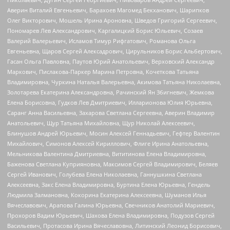
Аверин Виталий Евгеньевич, Барахоев Магомед Бекханович, Шарипков
Олег Викторович, Мошель Ирина Ароновна, Шведов Григорий Сергеевич,
Пономарев Лев Александрович, Каргалицкий Борис Юльевич, Созаев
Валерий Валерьевич, Исламов Тимур Рифгатович, Романова Ольга
Евгеньевна, Щаров Сергей Алексадрович, Цирульников Борис Альбертович,
Гасан Ольга Павловна, Паутов Юрий Анатольевич, Верховский Александр
Маркович, Пислакова-Паркер Марина Петровна, Кочеткова Татьяна
Владимировна, Чуркина Наталья Валерьевна, Акимова Татьяна Николаевна,
Золотарева Екатерина Александровна, Рачинский Ян Збигневич, Жемкова
Елена Борисовна, Гудков Лев Дмитриевич, Илларионова Юлия Юрьевна,
Саранг Анна Васильевна, Захарова Светлана Сергеевна, Аверин Владимир
Анатольевич, Щур Татьяна Михайловна, Щур Николай Алексеевич,
Блинушов Андрей Юрьевич, Мосин Алексей Геннадьевич, Гефтер Валентин
Михайлович, Симонов Алексей Кириллович, Флиге Ирина Анатольевна,
Мельникова Валентина Дмитриевна, Вититинова Елена Владимировна,
Баженова Светлана Куприяновна, Максимов Сергей Владимирович, Беляев
Сергей Иванович, Голубева Елена Николаевна, Ганнушкина Светлана
Алексеевна, Закс Елена Владимировна, Буртина Елена Юрьевна, Гендель
Людмила Залмановна, Кокорина Екатерина Алексеевна, Шуманов Илья
Вячеславович, Арапова Галина Юрьевна, Свечников Анатолий Мариевич,
Прохоров Вадим Юрьевич, Шахова Елена Владимировна, Подузов Сергей
Васильевич, Протасова Ирина Вячеславовна, Литинский Леонид Борисович,