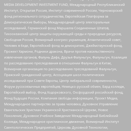
MEDIA DEVELOPMENT INVESTMENT FUND, Международный Республиканский
Институт, Открытая Россия, Институт современной России, Черноморский
фонд регионального сотрудничества, Европейская Платформа за
Демократические Выборы, Международный центр электоральных
исследований, Германский фонд Маршалла Соединенных Штатов,
Тихоокеанский центр защиты окружающей среды и природных ресурсов,
Свободная Россия, Всемирный конгресс украинцев, Атлантический совет,
Человек в беде, Европейский фонд за демократию, Джеймстаунский фонд,
Прожект Хармони, Родники дракона, Врачи против насильственного
извлечения органов, Фалунь Дафа, Друзья Фалуньгун, Фалуньгун, Коалиция
по расследованию преследования в отношении Фалуньгун в Китае,
Всемирная организация по расследованию преследований Фалуньгун,
Пражский гражданский центр, Ассоциация школ политических
исследований при Совете Европы, Центр либеральной современности,
Форум русскоязычных европейцев, Немецко-русский обмен, Бард колледж,
Европейский выбор, Фонд Ходорковского, Оксфордский российский фонд,
Фонд Будущее России, Компания свободы информации, Проект Медиа,
Международное партнерство за права человека, Духовное Управление
Евангельских Христиан Украинской Христианской Церкви, Новое
Поколение, Духовное Учебное Заведение Международный Библейский
Колледж, Международное христианское движение, Всемирный Институт
Саентологических Предприятий, Церковь Духовной Технологии,