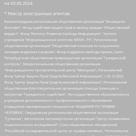
на
03.05.2024
* Реестр иностранных агентов:
Калининградская региональная общественная организация "Экозащита!-Женсовет", Фонд содействия защите прав и свобод граждан "Общественный вердикт", Фонд "Институт Развития Свободы Информации", Частное учреждение "Информационное агентство МЕМО. РУ", Региональная общественная организация "Общественная комиссия по сохранению наследия академика Сахарова", Фонд поддержки свободы прессы, Санкт-Петербургская общественная правозащитная организация "Гражданский контроль", Межрегиональная общественная организация "Информационно-просветительский центр "Мемориал", Региональный Фонд "Центр Защиты Прав Средств Массовой Информации", с 05.12.2023 Фонд "Центр Защиты Прав Средств массовой информации", Региональная общественная благотворительная организация помощи беженцам и мигрантам "Гражданское содействие", Негосударственное образовательное учреждение дополнительного профессионального образования (повышение квалификации) специалистов "АКАДЕМИЯ ПО ПРАВАМ ЧЕЛОВЕКА", Свердловская региональная общественная организация "Сутяжник", Автономная некоммерческая организация "Центр независимых социологических исследований", Союз общественных объединений "Российский исследовательский центр по правам человека", Региональное общественное учреждение научно-информационный центр "МЕМОРИАЛ", Некоммерческая организация "Фонд защиты гласности", Автономная некоммерческая организация "Институт прав человека", Городская общественная организация "Екатеринбургское общество "МЕМОРИАЛ", Городская общественная организация "Рязанское историко-просветительское и правозащитное общество "Мемориал" (Рязанский Мемориал), Челябинский региональный орган общественной самодеятельности – женское общественное объединение "Женщины Евразии", Челябинский региональный орган общественной самодеятельности "Уральская правозащитная группа", Фонд содействия защите здоровья и социальной справедливости имени Андрея Рылькова, Автономная Некоммерческая Организация "Аналитический Центр Юрия Левады", Автономная некоммерческая организация социальной поддержки населения "Проект Апрель", Региональная общественная организация помощи женщинам и детям, находящимся в кризисной ситуации "Информационно-методический центр "Анна", Фонд содействия развитию массовых коммуникаций и правовому просвещению "Так-так-Так", Фонд содействия устойчивому развитию "Серебряная тайга", Свердловский региональный общественный фонд социальных проектов "Новое время", "Idel.Реалии", Кавказ.Реалии, Крым.Реалии, Телеканал Настоящее Время, Татаро-башкирская служба Радио Свобода (Azatliq Radiosi), Радио Свободная Европа/Радио Свобода (PCE/PC), "Сибирь.Реалии", "Фактограф", Благотворительный фонд помощи осужденным и их семьям, Автономная некоммерческая организация "Институт глобализации и социальных движений", Фонд "В защиту прав заключенных", Частное учреждение "Центр поддержки и содействия развитию средств массовой информации", Пензенский региональный общественный благотворительный фонд "Гражданский союз", "Север.Реалии", Некоммерческая организация Фонд "Правовая инициатива", Общество с ограниченной ответственностью "Радио Свободная Европа/Радио Свобода", Чешское информационное агентство "MEDIUM-ORIENT", Красноярская региональная общественная организация "Мы против СПИДа", Камалягин Денис Николаевич, Маркелов Сергей Евгеньевич, Пономарев Лев Александрович, Савицкая Людмила Алексеевна, Автономная некоммерческая организация "Центр по работе с проблемой насилия "НАСИЛИЮ.НЕТ", Межрегиональный профессиональный союз работников здравоохранения "Альянс врачей", Юридическое лицо, зарегистрированное в Латвийской Республике, SIA "Medusa Project" (регистрационный номер 40103797863, дата регистрации 10.06.2014), Некоммерческая организация "Фонд по борьбе с коррупцией", Автономная некоммерческая организация "Институт права и публичной политики", Баданин Роман Сергеевич, Гликин Максим Александрович, Железнова Мария Михайловна, Лукьянова Юлия Сергеевна, Маетная Елизавета Витальевна, Маняхин Петр Борисович, Чуракова Ольга Владимировна, Ярош Юлия Петровна, Юридическое лицо "The Insider SIA", зарегистрированное в Риге, Латвийская Республика (дата регистрации 26.06.2015), являющееся администратором доменного имени интернет-издания "The Insider SIA", https://theins.ru, Постернак Алексей Евгеньевич, Рубин Михаил Аркадьевич, Анин Роман Александрович, Юридическое лицо Istories fonds, зарегистрированное в Латвийской Республике (регистрационный номер 50008295751, дата регистрации 24.02.2020), Великовский Дмитрий Александрович, Долинина Ирина Николаевна, Мароховская Алеся Алексеевна, Шлейнов Роман Юрьевич, Шмагун Олеся Валентиновна, Общество с ограниченной ответственностью "Альтаир 2021", Общество с ограниченной ответственностью "Вега 2021", Общество с ограниченной ответственностью "Главный редактор 2021", Общество с ограниченной ответственностью "Ромашки монолит", Важенков Артем Валерьевич, Ивановская областная общественная организация "Центр гендерных исследований", Гурман Юрий Альбертович, Медиапроект "ОВД-Инфо", Егоров Владимир Владимирович, Жилинский Владимир Александрович, Общество с ограниченной ответственностью "ЗП", Иванова София Юрьевна, Карезина Инна Павловна, Кильтау Екатерина Викторовна, Петров Алексей Викторович, Пискунов Сергей Евгеньевич, Смирнов Сергей Сергеевич, Тихонов Михаил Сергеевич, Общество с ограниченной ответственностью "ЖУРНАЛИСТ-ИНОСТРАННЫЙ АГЕНТ", Арапова Галина Юрьевна, Вольтская Татьяна Анатольевна, Американская компания "Mason G.E.S. Anonymous Foundation" (США), являющаяся владельцем интернет-издания https://mnews.world/, Компания "Stichting Bellingcat", зарегистрированная в Нидерландах (дата регистрации 11.07.2018), Захаров Андрей Вячеславович, Клепиковская Екатерина Дмитриевна, Общество с ограниченной ответственностью "МЕМО", Перл Роман Александрович, Симонов Евгений Алексеевич, Соловьева Елена Анатольевна, Сотников Даниил Владимирович, Сурначева Елизавета Дмитриевна, Автономная некоммерческая организация по защите прав человека и информированию населения "Якутия – Наше Мнение", Общество с ограниченной ответственностью "Москоу диджитал медиа", с 26.01.2023 Общество с ограниченной ответственностью "Чайка Белые сады", Ветошкина Валерия Валерьевна, Заговора Максим Александрович, Межрегиональное общественное движение "Российская ЛГБТ - сеть", Оленичев Максим Владимирович, Павлов Иван Юрьевич, Скворцова Елена Сергеевна, Общество с ограниченной ответственностью "Как бы инагент", Кочетков Игорь Викторович, Общество с ограниченной ответственностью "Честные выборы", Еланчик Олег Александрович, Общество с ограниченной ответственностью "Нобелевский призыв", Гималова Регина Эмилевна, Григорьев Андрей Валерьевич, Григорьева Алина Александровна, Ассоциация по содействию защите прав призывников, альтернативнослужащих и военнослужащих "Правозащитная группа "Гражданин.Армия.Право", Хисамова Регина Фаритовна, Автономная некоммерческая организация по реализации социально-правовых программ "Лилит", Дальневосточное общественное движение "Маяк", Санкт-Петербургская ЛГБТ-инициативная группа "Выход", Инициативная группа ЛГБТ+ "Реверс", Алексеев Андрей Викторович, Бекбулатова Таисия Львовна, Беляев Иван Михайлович, Владыкина Елена Сергеевна, Гельман Марат Александрович, Никульшина Вероника Юрьевна, Толоконникова Надежда Андреевна, Шендерович Виктор Анатольевич, Общество с ограниченной ответственностью "Данное сообщение", Общество с ограниченной ответственностью Издательский дом "Новая глава", Айнбиндер Александра Александровна, Московский комьюнити-центр для ЛГБТ+инициатив, Благотворительный фонд развития филантропии, Deutsche Welle (Германия, Kurt-Schumacher-Strasse 3, 53113 Bonn), Борзунова Мария Михайловна, Воробьев Виктор Викторович, Голубева Анна Львовна, Константинова Алла Михайловна, Малкова Ирина Владимировна, Мурадов Мурад Абдулгалимович, Осетинская Елизавета Николаевна, Понасенков Евгений Николаевич, Ганапольский Матвей Юрьевич, Киселев Евгений Алексеевич, Борухович Ирина Григорьевна, Дремин Иван Тимофеевич, Дубровский Дмитрий Викторович, Красноярская региональная общественная организация поддержки и развития альтернативных образовательных технологий и межкультурных коммуникаций "ИНТЕРРА", Маяковская Екатерина Алексеевна, Фейгин Марк Захарович, Филимонов Андрей Викторович, Дзугкоева Регина Николаевна, Доброхотов Роман Александрович, Дудь Юрий Александрович, Елкин Сергей Владимирович, Кругликов Кирилл Игоревич, Сабунаева Мария Леонидовна, Семенов Алексей Владимирович, Шаинян Карен Багратович, Шульман Екатерина Михайловна, Асафьев Артур Валерьевич, Вахштайн Виктор Семенович, Венедиктов Алексей Алексеевич, Лушникова Екатерина Евгеньевна, Волков Леонид Михайлович, Невзоров Александр Глебович, Пархоменко Сергей Борисович, Сироткин Ярослав Николаевич, Кара-Мурза Владимир Владимирович, Баранова Наталья Владимировна, Гозман Леонид Яковлевич, Кагарлицкий Борис Юльевич, Климарев Михаил Валерьевич, Милов Владимир Станиславович, Автономная некоммерческая организация Краснодарский центр современного искусства "Типография", Моргенштерн Алишер Тагирович, Соболь Любовь Эдуардовна, Общество с ограниченной ответственностью "ЛИЗА НОРМ", Каспаров Гарри Кимович, Ходорковский Михаил Борисович, Общество с ограниченной ответственностью "Апрельские тезисы", Данилович Ирина Брониславовна, Кашин Олег Владимирович, Петров Николай Владимирович, Пивоваров Алексей Владимирович, Соколов Михаил Владимирович, Цветкова Юлия Владимировна, Чичваркин Евгений Александрович, Комитет против пыток/Команда против пыток, Общество с ограниченной ответственностью "Первый научный", Общество с ограниченной ответственностью "Вертолет и ко", Белоцерковская Вероника Борисовна, Кац Максим Евгеньевич, Лазарева Татьяна Юрьевна, Шаведдинов Руслан Табризович, Яшин Илья Валерьевич, Общество с ограниченной ответственностью "Иноагент ААВ", Алешковский Дмитрий Петрович, Альбац Евгения Марковна, Быков Дмитрий Львович, Галямина Юлия Евгеньевна, Лойко Сергей Леонидович, Мартынов Кирилл Константинович, Медведев Сергей Александрович, Крашенинников Федор Геннадиевич, Гордеева Катерина Вл