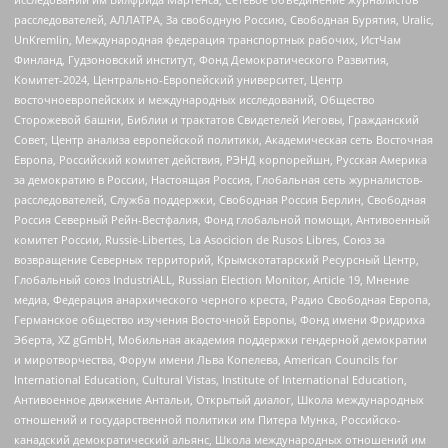
расследователей, АЛЛАТРА, За свободную Россию, Свободная Бурятия, Uralic,
UnKremlin, Международная федерация транспортных рабочих, ИстЧам
Финланд, Гудзоновский институт, Фонд Демократического Развития,
Комитет-2024, Центрально-Европейский университет, Центр
восточноевропейских и международных исследований, Общество
Сторожевой башни, Библии и трактатов Свидетелей Иеговы, Гражданский
Совет, Центр анализа европейской политики, Академическая сеть Восточная
Европа, Российский комитет действия, РЭНД корпорейшн, Русская Америка
за демократию в России, Настоящая Россия, Глобальная сеть журналистов-
расследователей, Служба поддержки, Свободная Россия Берлин, Свободная
Россия Северный Рейн-Вестфалия, Фонд глобальной помощи, Антивоенный
комитет России, Russie-Libertes, La Asocicion de Rusos Libres, Союз за
возвращение Северных территорий, Крымскотатарский Ресурсный Центр,
Глобальный союз IndustriALL, Russian Election Monitor, Article 19, Мнение
медиа, Федерация анархического черного креста, Радио Свободная Европа,
Германское общество изучения Восточной Европы, Фонд имени Фридриха
Эберта, XZ gGmbH, Мобильная академия поддержки гендерной демократии
и миротворчества, Форум имени Льва Копелева, American Councils for
International Education, Cultural Vistas, Institute of International Education,
Антивоенное движение Антальи, Открытый диалог, Школа международных
отношений и государственной политики им Питера Мунка, Российско-
канадский демократический альянс, Школа международных отношений им