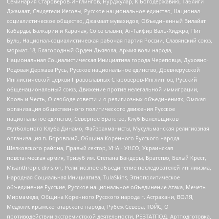
Семинария Староверов-Инглингов, Нурджулар, К Богодержавию, Таблиги
Джамаат, Свидетели Иеговы, Русское национальное единство, Национал-
социалистическое общество, Джамаат мувахидов, Объединенный Вилайат
Кабарды, Балкарии и Карачая, Союз славян, Ат-Такфир Валь-Хиджра, Пит
Буль, Национал-социалистическая рабочая партия России, Славянский союз,
Формат-18, Благородный Орден Дьявола, Армия воли народа,
Национальная Социалистическая Инициатива города Череповца, Духовно-
Родовая Держава Русь, Русское национальное единство, Древнерусской
Инглистической церкви Православных Староверов-Инглингов, Русский
общенациональный союз, Движение против нелегальной иммиграции,
Кровь и Честь, О свободе совести и о религиозных объединениях, Омская
организация общественного политического движения Русское
национальное единство, Северное Братство, Клуб Болельщиков
Футбольного Клуба Динамо, Файзрахманисты, Мусульманская религиозная
организация п. Боровский, Община Коренного Русского народа
Щелковского района, Правый сектор, УНА - УНСО, Украинская
повстанческая армия, Тризуб им. Степана Бандеры, Братство, Белый Крест,
Misanthropic division, Религиозное объединение последователей инглиизма,
Народная Социальная Инициатива, TulaSkins, Этнополитическое
объединение Русские, Русское национальное объединение Атака, Мечеть
Мирмамеда, Община Коренного Русского народа г. Астрахани, ВОЛЯ,
Меджлис крымскотатарского народа, Рубеж Севера, ТОЙС, О
противодействии экстремистской деятельности, РЕВТАТПОД, Артподготовка,