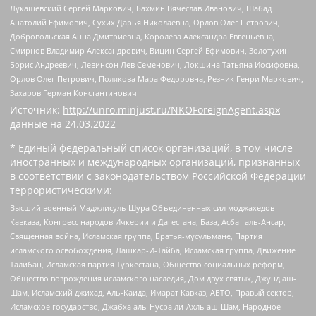
Лукашевский Сергей Маркович, Бахмин Вячеслав Иванович, Шабад
Анатолий Ефимович, Сухих Дарья Николаевна, Орлов Олег Петрович,
Добровольская Анна Дмитриевна, Королева Александра Евгеньевна,
Смирнов Владимир Александрович, Вицин Сергей Ефимович, Золотухин
Борис Андреевич, Левинсон Лев Семенович, Локшина Татьяна Иосифовна,
Орлов Олег Петрович, Полякова Мара Федоровна, Резник Генри Маркович,
Захаров Герман Константинович
Источник:
http://unro.minjust.ru/NKOForeignAgent.aspx
данные на
24.03.2022
* Единый федеральный список организаций, в том числе
иностранных и международных организаций, признанных
в соответствии с законодательством Российской Федерации
террористическими:
Высший военный Маджлисуль Шура Объединенных сил моджахедов
Кавказа, Конгресс народов Ичкерии и Дагестана, База, Асбат аль-Ансар,
Священная война, Исламская группа, Братья-мусульмане, Партия
исламского освобождения, Лашкар-И-Тайба, Исламская группа, Движение
Талибан, Исламская партия Туркестана, Общество социальных реформ,
Общество возрождения исламского наследия, Дом двух святых, Джунд аш-
Шам, Исламский джихад, Аль-Каида, Имарат Кавказ, АБТО, Правый сектор,
Исламское государство, Джабха аль-Нусра ли-Ахль аш-Шам, Народное