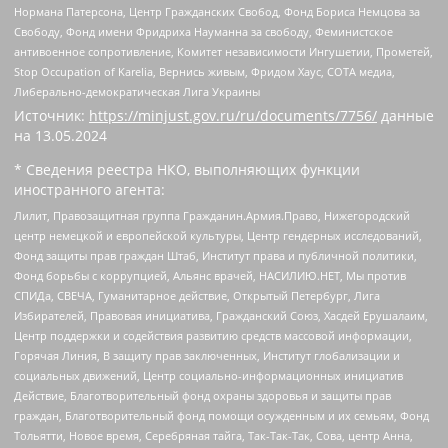
Нормана Патерсона, Центр Гражданских Свобод, Фонд Бориса Немцова за
Свободу, Фонд имени Фридриха Науманна за свободу, Феминистское
антивоенное сопротивление, Комитет независимости Ингушетии, Прометей,
Stop Occupation of Karelia, Вернись живым, Фридом Хаус, СОТА медиа,
Либерально-демократическая Лига Украины
Источник:
https://minjust.gov.ru/ru/documents/7756/
данные
на
13.05.2024
* Сведения реестра НКО, выполняющих функции
иностранного агента:
Лилит, Правозащитная группа Гражданин.Армия.Право, Нижегородский
центр немецкой и европейской культуры, Центр гендерных исследований,
Фонд защиты прав граждан Штаб, Институт права и публичной политики,
Фонд борьбы с коррупцией, Альянс врачей, НАСИЛИЮ.НЕТ, Мы против
СПИДа, СВЕЧА, Гуманитарное действие, Открытый Петербург, Лига
Избирателей, Правовая инициатива, Гражданский Союз, Хасдей Ерушалаим,
Центр поддержки и содействия развитию средств массовой информации,
Горячая Линия, В защиту прав заключенных, Институт глобализации и
социальных движений, Центр социально-информационных инициатив
Действие, Благотворительный фонд охраны здоровья и защиты прав
граждан, Благотворительный фонд помощи осужденным и их семьям, Фонд
Тольятти, Новое время, Серебряная тайга, Так-Так-Так, Сова, центр Анна,