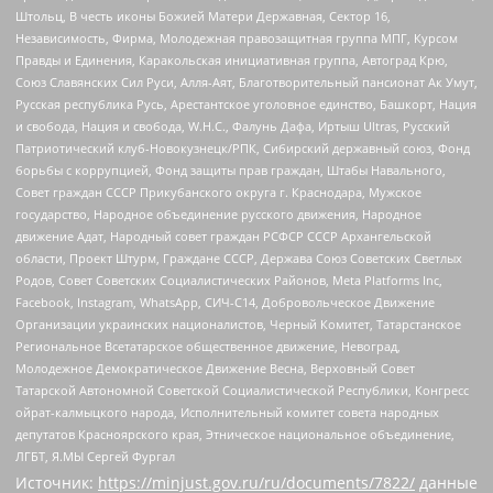
Штольц, В честь иконы Божией Матери Державная, Сектор 16,
Независимость, Фирма, Молодежная правозащитная группа МПГ, Курсом
Правды и Единения, Каракольская инициативная группа, Автоград Крю,
Союз Славянских Сил Руси, Алля-Аят, Благотворительный пансионат Ак Умут,
Русская республика Русь, Арестантское уголовное единство, Башкорт, Нация
и свобода, Нация и свобода, W.H.С., Фалунь Дафа, Иртыш Ultras, Русский
Патриотический клуб-Новокузнецк/РПК, Сибирский державный союз, Фонд
борьбы с коррупцией, Фонд защиты прав граждан, Штабы Навального,
Совет граждан СССР Прикубанского округа г. Краснодара, Мужское
государство, Народное объединение русского движения, Народное
движение Адат, Народный совет граждан РСФСР СССР Архангельской
области, Проект Штурм, Граждане СССР, Держава Союз Советских Светлых
Родов, Совет Советских Социалистических Районов, Meta Platforms Inc,
Facebook, Instagram, WhatsApp, СИЧ-С14, Добровольческое Движение
Организации украинских националистов, Черный Комитет, Татарстанское
Региональное Всетатарское общественное движение, Невоград,
Молодежное Демократическое Движение Весна, Верховный Совет
Татарской Автономной Советской Социалистической Республики, Конгресс
ойрат-калмыцкого народа, Исполнительный комитет совета народных
депутатов Красноярского края, Этническое национальное объединение,
ЛГБТ, Я.МЫ Сергей Фургал
Источник:
https://minjust.gov.ru/ru/documents/7822/
данные